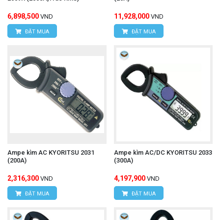
Kiên, Huyện Bình Chánh, Tp.Hồ Chí Minh.
6,898,500
11,928,000
VND
VND
ĐẶT MUA
ĐẶT MUA
Hotline:
0934.616.395
Email:
vantien2307@gmail.com
Website:
www.hungnguyentech.vn
Máy đo đa khí cầm tay BOSEAN
Tham khảo thêm:
BH-4S
Ampe kìm AC KYORITSU 2031
Ampe kìm AC/DC KYORITSU 2033
(200A)
(300A)
2,316,300
4,197,900
VND
VND
ĐẶT MUA
ĐẶT MUA