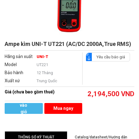
Ampe kìm UNI-T UT221 (AC/DC 2000A,True RMS)
Hãng sản xuất
UNI-T
Yêu cầu báo giá
Model
UT221
Bảo hành
12 Tháng
Xuất xứ
Trung Quốc
Giá (chưa bao gồm thuế)
2,194,500
VND
Thêm
vào
Mua ngay
giỏ
hàng
THÔNG SỐ KỸ THUẬT
Catalog/datasheet/Hướng dẫn