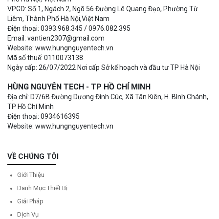
VPGD: Số 1, Ngách 2, Ngõ 56 Đường Lê Quang Đạo, Phường Từ
Liêm, Thành Phố Hà Nội,Việt Nam
Điện thoại: 0393.968.345 / 0976.082.395
Email: vantien2307@gmail.com
Website: www.hungnguyentech.vn
Mã số thuế: 0110073138
Ngày cấp: 26/07/2022 Nơi cấp Sở kế hoạch và đầu tư TP Hà Nội
HÙNG NGUYÊN TECH - TP HỒ CHÍ MINH
Địa chỉ: D7/6B Đường Dương Đình Cúc, Xã Tân Kiên, H. Bình Chánh,
TP Hồ Chí Minh
Điện thoại: 0934616395
Website: www.hungnguyentech.vn
VỀ CHÚNG TÔI
Giới Thiệu
Danh Mục Thiết Bị
Giải Pháp
Dịch Vụ