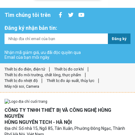
Tìm chúng tôi trên
Đăng ký nhận bản tin:
Đăng ký
Nhận mã giảm giá, ưu đãi độc quyền qua
Email của bạn mỗi ngày.
Thiết bị đo điện, điện tử
Thiết bị đo cơ khí
Thiết bị đo môi trường, chất lỏng, thực phẩm
Thiết bị đo nhiệt độ
Thiết bị đo áp suất, thủy lực
Máy nội soi, Camera
CÔNG TY TNHH THIẾT BỊ VÀ CÔNG NGHỆ HÙNG
NGUYÊN
HÙNG NGUYÊN TECH - HÀ NỘI
Địa chỉ: Số nhà 15, Ngõ 85, Tân Xuân, Phường Đông Ngạc, Thành
Phố Hà Nội, Việt Nam