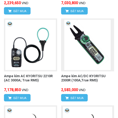
2,239,650
7,030,800
VND
VND
ĐẶT MUA
ĐẶT MUA
Ampe kìm AC KYORITSU 2210R
Ampe kìm AC/DC KYORITSU
(AC 3000A; True RMS)
2300R (100A,True RMS)
7,178,850
2,583,000
VND
VND
ĐẶT MUA
ĐẶT MUA