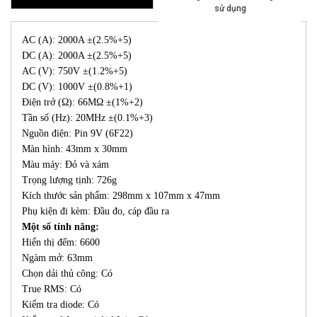
sử dụng
AC (A): 2000A ±(2.5%+5)
DC (A): 2000A ±(2.5%+5)
AC (V): 750V ±(1.2%+5)
DC (V): 1000V ±(0.8%+1)
Điện trở (Ω): 66MΩ ±(1%+2)
Tần số (Hz): 20MHz ±(0.1%+3)
Nguồn điện: Pin 9V (6F22)
Màn hình: 43mm x 30mm
Màu máy: Đỏ và xám
Trọng lượng tịnh: 726g
Kích thước sản phẩm: 298mm x 107mm x 47mm
Phụ kiện đi kèm: Đầu đo, cáp đầu ra
Một số tính năng:
Hiển thị đếm: 6600
Ngàm mở: 63mm
Chọn dải thủ công: Có
True RMS: Có
Kiểm tra diode: Có