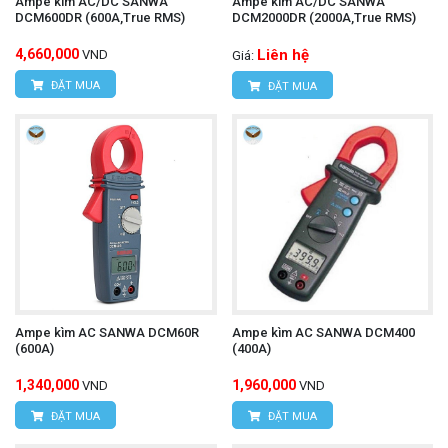
Ampe kìm AC/DC SANWA
Ampe kìm AC/DC SANWA
DCM600DR (600A,True RMS)
DCM2000DR (2000A,True RMS)
bảo kết quả đo đáng tin cậy.
4,660,000
Liên hệ
VND
Giá:
Đa chức năng:
Một thiết bị đáp ứng nhiều nhu
ĐẶT MUA
ĐẶT MUA
cầu đo lường khác nhau.
Bền bỉ
: Thiết kế chắc chắn, chịu được môi
trường làm việc khắc nghiệt.
An toàn:
Chức năng NCV giúp bảo vệ người sử
dụng.
Máy đo nhiệt độ hồng ngoại UNI-
Tìm hiểu thêm:
T UT303C+
Ampe kìm AC SANWA DCM60R
Ampe kìm AC SANWA DCM400
(600A)
(400A)
Lưu ý khi sử dụng:
1,340,000
1,960,000
VND
VND
Đọc kỹ hướng dẫn sử dụng:
Trước khi sử dụng,
ĐẶT MUA
ĐẶT MUA
bạn nên đọc kỹ hướng dẫn sử dụng để nắm rõ các