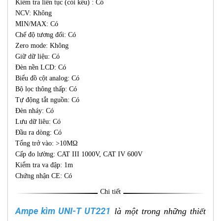
Kiểm tra liên tục (còi kêu) : Có
NCV: Không
MIN/MAX: Có
Chế độ tương đối: Có
Zero mode: Không
Giữ dữ liệu: Có
Đèn nền LCD: Có
Biểu đồ cột analog: Có
Bộ lọc thông thấp: Có
Tự động tắt nguồn: Có
Đèn nháy: Có
Lưu dữ liêu: Có
Đầu ra dòng: Có
Tổng trở vào: >10MΩ
Cấp đo lường: CAT III 1000V, CAT IV 600V
Kiểm tra va đập: 1m
Chứng nhận CE: Có
Chi tiết
Ampe kìm UNI-T UT221
là một trong những thiết