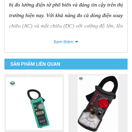
bị đo lường điện tử phổ biến và đáng tin cậy trên thị
trường hiện nay. Với khả năng đo cả dòng điện xoay
chiều (AC) và một chiều (DC) với cường độ lớn, lên
đến 2000A, UT221 là lựa chọn hàng đầu cho các kỹ
Xem thêm
thuật viên, thợ điện và những người làm việc trong
các môi trường công nghiệp, nơi yêu cầu độ chính
SẢN PHẨM LIÊN QUAN
xác cao và khả năng đo dòng điện lớn.
Các đặc điểm nổi bật của ampe kìm
UNI-T UT221:
Đo dòng điện AC/DC lớn:
Khả năng đo cả dòng
AC và DC lên đến 2000A giúp UT221 linh hoạt
hơn trong nhiều ứng dụng khác nhau.