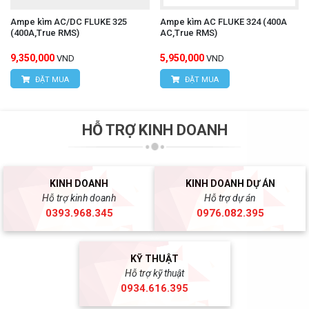
Ampe kìm AC/DC FLUKE 325
Ampe kìm AC FLUKE 324 (400A
(400A,True RMS)
AC,True RMS)
9,350,000
5,950,000
VND
VND
ĐẶT MUA
ĐẶT MUA
HỖ TRỢ KINH DOANH
KINH DOANH
KINH DOANH DỰ ÁN
Hỗ trợ kinh doanh
Hỗ trợ dự án
0393.968.345
0976.082.395
KỸ THUẬT
Hỗ trợ kỹ thuật
0934.616.395