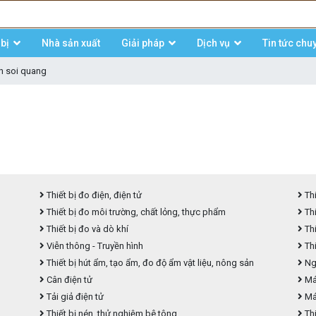
bị
Nhà sản xuất
Giải pháp
Dịch vụ
Tin tức chu
n soi quang
Thiết bị đo điện, điện tử
Thi
Thiết bị đo môi trường, chất lỏng, thực phẩm
Thi
Thiết bị đo và dò khí
Thi
Viễn thông - Truyền hình
Thi
Thiết bị hút ẩm, tạo ẩm, đo độ ẩm vật liệu, nông sản
Ngu
Cân điện tử
Máy
Tải giả điện tử
Má
Thiết bị nén, thử nghiệm bê tông
Thi