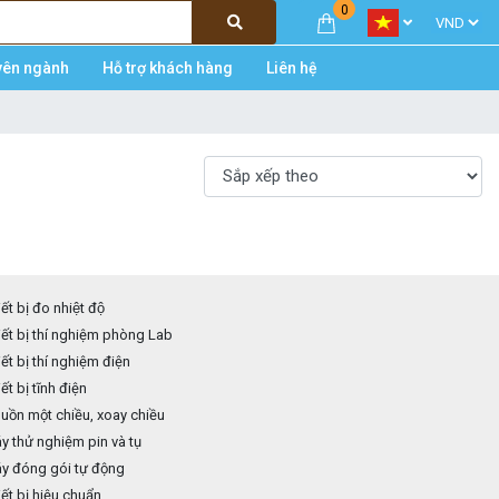
0
yên ngành
Hỗ trợ khách hàng
Liên hệ
ết bị đo nhiệt độ
ết bị thí nghiệm phòng Lab
ết bị thí nghiệm điện
ết bị tĩnh điện
ồn một chiều, xoay chiều
 thử nghiệm pin và tụ
y đóng gói tự động
ết bị hiệu chuẩn