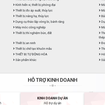
Kính hiển vi, thiết bị phóng đại
Máy
Thiết bị đo áp suất, thủy lực
Máy
Thiết bị nâng hạ, thủy lực
Bả
Dụng cụ tháo lắp vòng bi, bánh răng
Dụ
Máy móc công nghiệp
Máy
Thiết bị thí nghiệm bùn, đất
Thi
thé
Thiết bị an ninh
Đo
Thiết bị chế tạo khuôn mẫu
Thi
THIẾT BỊ TỰ ĐỘNG HÓA
Hóa
Sản phẩm khác
Sả
HỖ TRỢ KINH DOANH
KINH DOANH DỰ ÁN
h
Hỗ trợ dự án