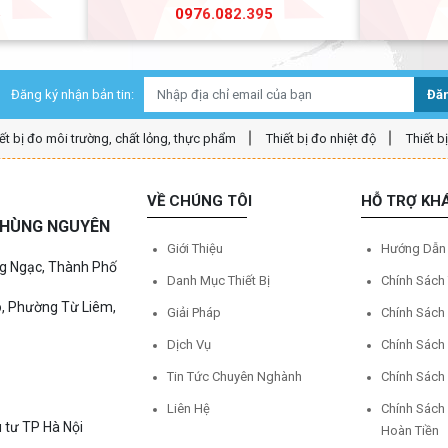
5
0976.082.395
Đăng ký nhận bản tin:
Đăn
ết bị đo môi trường, chất lỏng, thực phẩm
Thiết bị đo nhiệt độ
Thiết b
VỀ CHÚNG TÔI
HỖ TRỢ KH
Ệ HÙNG NGUYÊN
Giới Thiệu
Hướng Dẫn
ng Ngạc, Thành Phố
Danh Mục Thiết Bị
Chính Sách
o, Phường Từ Liêm,
Giải Pháp
Chính Sách
Dịch Vụ
Chính Sách
Tin Tức Chuyên Nghành
Chính Sách
Liên Hệ
Chính Sách
 tư TP Hà Nội
Hoàn Tiền