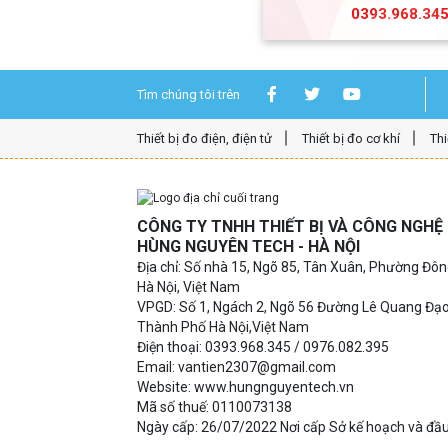
0393.968.34
Tìm chúng tôi trên
Thiết bị đo điện, điện tử
Thiết bị đo cơ khí
Thi
CÔNG TY TNHH THIẾT BỊ VÀ CÔNG NGH
HÙNG NGUYÊN TECH - HÀ NỘI
Địa chỉ: Số nhà 15, Ngõ 85, Tân Xuân, Phường Đô
Hà Nội, Việt Nam
VPGD: Số 1, Ngách 2, Ngõ 56 Đường Lê Quang Đạ
Thành Phố Hà Nội,Việt Nam
Điện thoại: 0393.968.345 / 0976.082.395
Email: vantien2307@gmail.com
Website: www.hungnguyentech.vn
Mã số thuế: 0110073138
Ngày cấp: 26/07/2022 Nơi cấp Sở kế hoạch và đầu