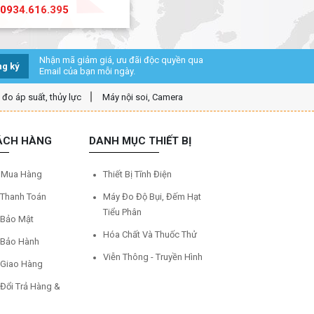
0934.616.395
Nhận mã giảm giá, ưu đãi độc quyền qua
g ký
Email của bạn mỗi ngày.
ị đo áp suất, thủy lực
Máy nội soi, Camera
ÁCH HÀNG
DANH MỤC THIẾT BỊ
 Mua Hàng
Thiết Bị Tĩnh Điện
 Thanh Toán
Máy Đo Độ Bụi, Đếm Hạt
Tiểu Phân
 Bảo Mật
Hóa Chất Và Thuốc Thử
 Bảo Hành
Viễn Thông - Truyền Hình
 Giao Hàng
 Đổi Trả Hàng &