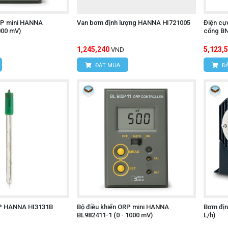
RP mini HANNA
Van bơm định lượng HANNA HI721005
Điện cự
000 mV)
cổng B
1,245,240
5,123,
VND
ĐẶT MUA
ĐẶ
RP HANNA HI3131B
Bộ điều khiển ORP mini HANNA
Bơm địn
BL982411-1 (0 - 1000 mV)
L/h)