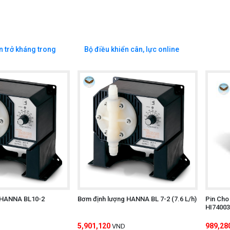
n trở kháng trong
Bộ điều khiển cân, lực online
 HANNA BL10-2
Bơm định lượng HANNA BL 7-2 (7.6 L/h)
Pin Cho
HI74003
5,901,120
989,28
VND