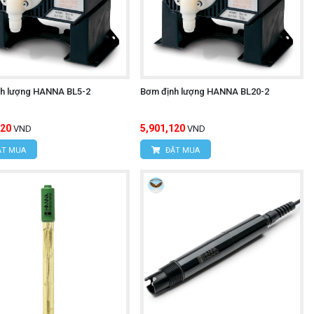
h lượng HANNA BL5-2
Bơm định lượng HANNA BL20-2
120
5,901,120
VND
VND
T MUA
ĐẶT MUA