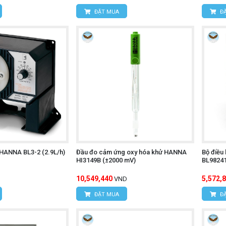
ĐẶT MUA
ĐẶ
HANNA BL3-2 (2.9L/h)
Đầu đo cảm ứng oxy hóa khử HANNA
Bộ điều
HI3149B (±2000 mV)
BL98241
10,549,440
5,572,
VND
ĐẶT MUA
ĐẶ