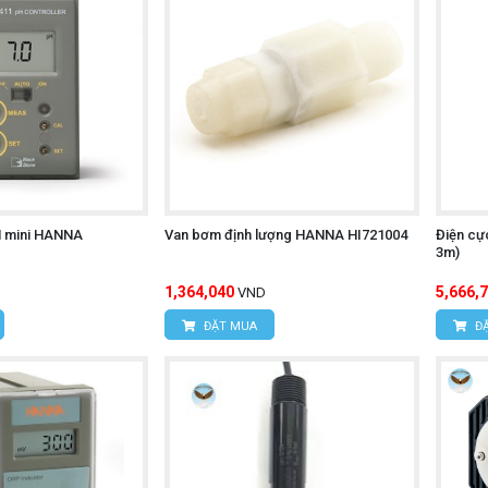
H mini HANNA
Van bơm định lượng HANNA HI721004
Điện cự
3m)
1,364,040
5,666,
VND
ĐẶT MUA
ĐẶ