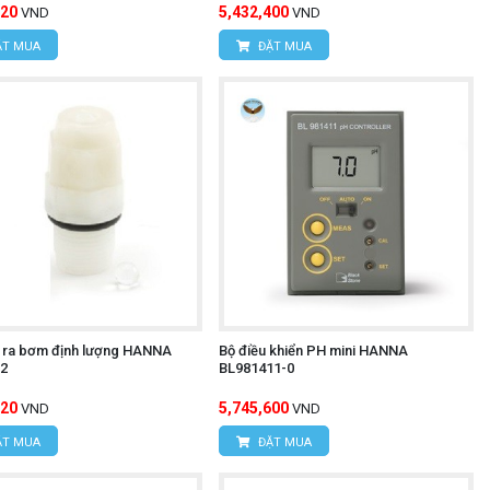
120
5,432,400
VND
VND
T MUA
ĐẶT MUA
 ra bơm định lượng HANNA
Bộ điều khiển PH mini HANNA
2
BL981411-0
120
5,745,600
VND
VND
T MUA
ĐẶT MUA