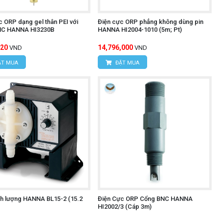
c ORP dạng gel thân PEI với
Điện cực ORP phẳng không dùng pin
NC HANNA HI3230B
HANNA HI2004-1010 (5m; Pt)
520
14,796,000
VND
VND
T MUA
ĐẶT MUA
h lượng HANNA BL15-2 (15.2
Điện Cực ORP Cổng BNC HANNA
HI2002/3 (Cáp 3m)