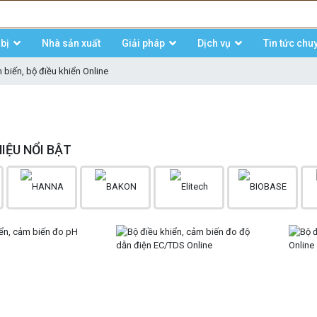
bị
Nhà sản xuất
Giải pháp
Dịch vụ
Tin tức chu
biến, bộ điều khiển Online
IỆU NỔI BẬT