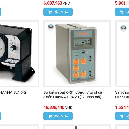
6,087,960
5,901,
VND
ĐẶT MUA
ĐẶ
 HANNA BL1.5-2
Bộ kiểm soát ORP tương tự tự chuẩn
Van đầu
đoán HANNA HI8720 (+/-1999 mV)
HI72110
18,838,440
1,554,
VND
ĐẶT MUA
ĐẶ