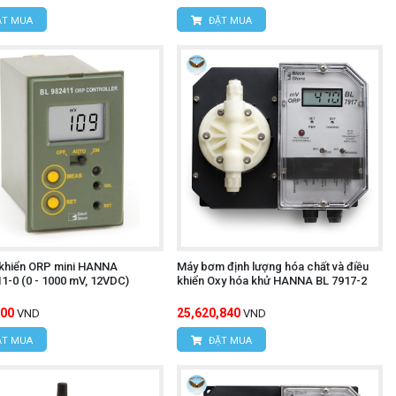
T MUA
ĐẶT MUA
 khiển ORP mini HANNA
Máy bơm định lượng hóa chất và điều
1-0 (0 - 1000 mV, 12VDC)
khiển Oxy hóa khử HANNA BL 7917-2
800
25,620,840
VND
VND
T MUA
ĐẶT MUA