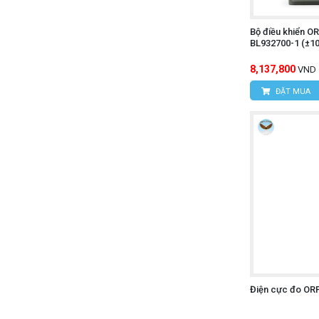
Bộ điều khiển O
BL932700-1 (±1
8,137,800
VND
ĐẶT MUA
Điện cực đo O