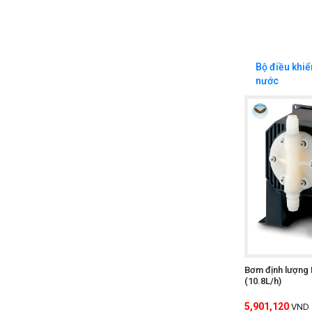
Bộ điều khiể
nước
Bơm định lượng
(10.8L/h)
5,901,120
VND