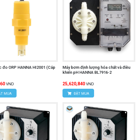
c đo ORP HANNA HI2001 (Cáp
Máy bơm định lượng hóa chất và điều
khiển pH HANNA BL7916-2
760
25,620,840
VND
VND
T MUA
ĐẶT MUA