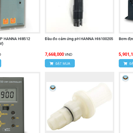
ORP HANNA HI8512
Đầu đo cảm ứng pH HANNA HI6100205
Bơm địn
V)
7,668,000
5,901,
D
VND
ĐẶT MUA
ĐẶ