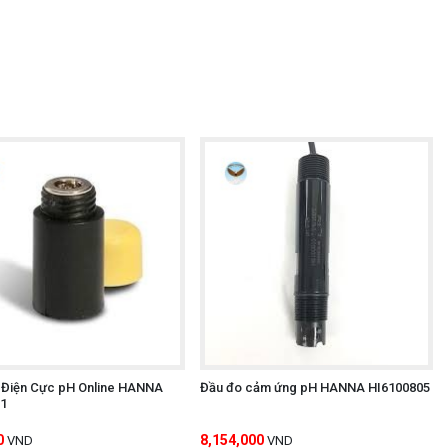
 Điện Cực pH Online HANNA
Đầu đo cảm ứng pH HANNA HI6100805
1
0
8,154,000
VND
VND