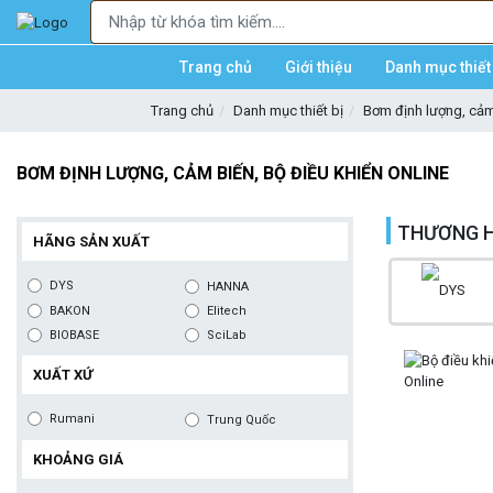
Trang chủ
Giới thiệu
Danh mục thiết 
Trang chủ
Danh mục thiết bị
Bơm định lượng, cảm 
BƠM ĐỊNH LƯỢNG, CẢM BIẾN, BỘ ĐIỀU KHIỂN ONLINE
THƯƠNG H
HÃNG SẢN XUẤT
DYS
HANNA
BAKON
Elitech
BIOBASE
SciLab
XUẤT XỨ
Rumani
Trung Quốc
KHOẢNG GIÁ