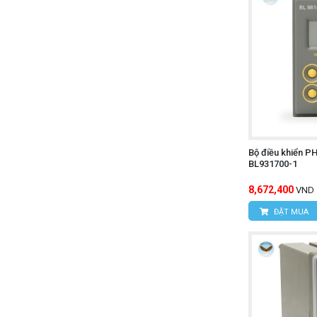
Bộ điều khiển P
BL931700-1
8,672,400
VND
ĐẶT MUA