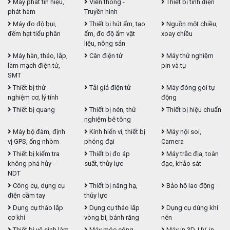
Máy phát tín hiệu,
Viễn thông -
Thiết bị tĩnh điện
phát hàm
Truyền hình
Máy đo độ bụi,
Thiết bị hút ẩm, tạo
Nguồn một chiều,
đếm hạt tiểu phân
ẩm, đo độ ẩm vật
xoay chiều
liệu, nông sản
Máy hàn, tháo, lắp,
Cân điện tử
Máy thử nghiệm
làm mạch điện tử,
pin và tụ
SMT
Thiết bị thử
Tải giả điện tử
Máy đóng gói tự
nghiệm cơ, lý tính
động
Thiết bị quang
Thiết bị nén, thử
Thiết bị hiệu chuẩn
nghiệm bê tông
Máy bộ đàm, định
Kính hiển vi, thiết bị
Máy nội soi,
vị GPS, ống nhòm
phóng đại
Camera
Thiết bị kiểm tra
Thiết bị đo áp
Máy trắc địa, toàn
không phá hủy -
suất, thủy lực
đạc, khảo sát
NDT
Công cụ, dụng cụ
Thiết bị nâng hạ,
Bảo hộ lao động
điện cầm tay
thủy lực
Dụng cụ tháo lắp
Dụng cụ tháo lắp
Dụng cụ dùng khí
cơ khí
vòng bi, bánh răng
nén
Thiết bị vệ sinh làm
Máy móc công
Máy in 3D, UV, in