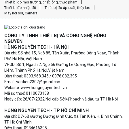
Thiết bị đo môi trường, chất lỏng, thực phẩm
Thiết bị đo nhiệt độ
Thiết bị đo áp suất, thủy lực
Máy nội soi, Camera
CÔNG TY TNHH THIẾT BỊ VÀ CÔNG NGHỆ HÙNG
NGUYÊN
HÙNG NGUYÊN TECH - HÀ NỘI
Địa chỉ: Số nhà 15, Ngõ 85, Tân Xuân, Phường Đông Ngạc, Thành
Phố Hà Nội, Việt Nam
VPGD: Số 1, Ngách 2, Ngõ 56 Đường Lê Quang Đạo, Phường Từ
Liêm, Thành Phố Hà Nội,Việt Nam
Điện thoại: 0393.968.345 / 0976.082.395
Email: vantien2307@gmail.com
Website: www.hungnguyentech.vn
Mã số thuế: 0110073138
Ngày cấp: 26/07/2022 Nơi cấp Sở kế hoạch và đầu tư TP Hà Nội
HÙNG NGUYÊN TECH - TP HỒ CHÍ MINH
Địa chỉ: D7/6B Đường Dương Đình Cúc, Xã Tân Kiên, H. Bình Chánh,
TP Hồ Chí Minh
Điện thoại: 0934616395