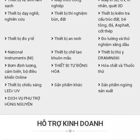
sạch
nghiệp
nhãn, quét 3D
Thiết bị dạy nghề,
Thiết bị thí nghiệm
Thiết bị kiểm tra
nghiên cứu
bùn, đất
cấu trúc đất, bê
tông, đá, Asphalt,
cốt thép
Thiết bị đo y tế
Thiết bị an ninh
Đo lường và thử
nghiệm xăng dầu
National
Thiết bị chế tạo
Thiết bị thú y
Instruments (NI)
khuôn mẫu
DRAMINSKI
Bơm định lượng,
THIẾT BỊ TỰ ĐỘNG
Hóa chất và Thuốc
cảm biến, bộ điều
HÓA
thử
khiển Online
Thiết bị chiếu sáng
Sản phẩm khác
Sản phẩm ngừng
LED/ UV
sản xuất
DỊCH VỤ PHỤ TRỢ
HÙNG NGUYÊN
HỖ TRỢ KINH DOANH