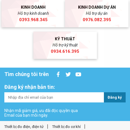
KINH DOANH
KINH DOANH DỰ ÁN
Hỗ trợ kinh doanh
Hỗ trợ dự án
0393.968.345
0976.082.395
KỸ THUẬT
Hỗ trợ kỹ thuật
0934.616.395
Tìm chúng tôi trên
Đăng ký nhận bản tin:
Đăng ký
Nhận mã giảm giá, ưu đãi độc quyền qua
Email của bạn mỗi ngày.
Thiết bị đo điện, điện tử
Thiết bị đo cơ khí