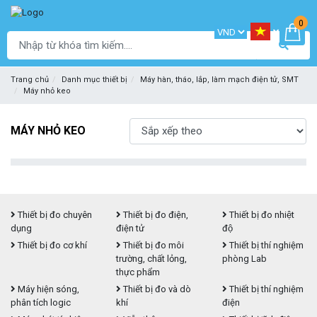
0
Trang chủ
Danh mục thiết bị
Máy hàn, tháo, lắp, làm mạch điện tử, SMT
Máy nhỏ keo
MÁY NHỎ KEO
Thiết bị đo chuyên
Thiết bị đo điện,
Thiết bị đo nhiệt
dụng
điện tử
độ
Thiết bị đo cơ khí
Thiết bị đo môi
Thiết bị thí nghiệm
trường, chất lỏng,
phòng Lab
thực phẩm
Máy hiện sóng,
Thiết bị đo và dò
Thiết bị thí nghiệm
phân tích logic
khí
điện