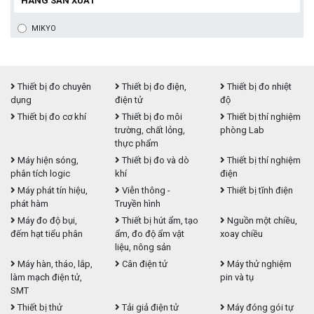
HÃNG SẢN XUẤT
MIKYO
Thiết bị đo chuyên
Thiết bị đo điện,
Thiết bị đo nhiệt
dụng
điện tử
độ
Thiết bị đo cơ khí
Thiết bị đo môi
Thiết bị thí nghiệm
trường, chất lỏng,
phòng Lab
thực phẩm
Máy hiện sóng,
Thiết bị đo và dò
Thiết bị thí nghiệm
phân tích logic
khí
điện
Máy phát tín hiệu,
Viễn thông -
Thiết bị tĩnh điện
phát hàm
Truyền hình
Máy đo độ bụi,
Thiết bị hút ẩm, tạo
Nguồn một chiều,
đếm hạt tiểu phân
ẩm, đo độ ẩm vật
xoay chiều
liệu, nông sản
Máy hàn, tháo, lắp,
Cân điện tử
Máy thử nghiệm
làm mạch điện tử,
pin và tụ
SMT
Thiết bị thử
Tải giả điện tử
Máy đóng gói tự