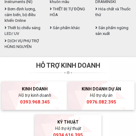
Instruments (NI)
khuôn mẫu
DRAMINSKI
Bơm định lượng,
THIẾT BỊ TỰ ĐỘNG
Hóa chất và Thuốc
cảm biến, bộ điều
HÓA
thử
khiển Online
Thiết bị chiếu sáng
Sản phẩm khác
Sản phẩm ngừng
LED/ UV
sản xuất
DỊCH VỤ PHỤ TRỢ
HÙNG NGUYÊN
HỖ TRỢ KINH DOANH
KINH DOANH
KINH DOANH DỰ ÁN
Hỗ trợ kinh doanh
Hỗ trợ dự án
0393.968.345
0976.082.395
KỸ THUẬT
Hỗ trợ kỹ thuật
0934.616.395