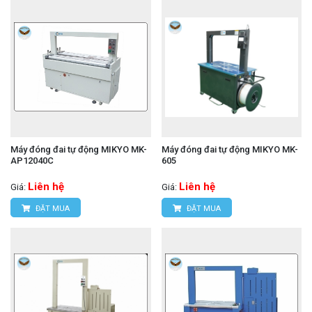
Máy đóng đai tự động MIKYO MK-
Máy đóng đai tự động MIKYO MK-
AP12040C
605
Liên hệ
Liên hệ
Giá:
Giá:
ĐẶT MUA
ĐẶT MUA