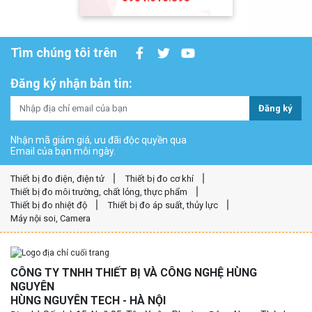
Tìm chúng tôi trên
Đăng ký nhận bản tin:
Đăng ký
Nhận mã giảm giá, ưu đãi độc quyền qua
Email của bạn mỗi ngày.
Thiết bị đo điện, điện tử
Thiết bị đo cơ khí
Thiết bị đo môi trường, chất lỏng, thực phẩm
Thiết bị đo nhiệt độ
Thiết bị đo áp suất, thủy lực
Máy nội soi, Camera
CÔNG TY TNHH THIẾT BỊ VÀ CÔNG NGHỆ HÙNG
NGUYÊN
HÙNG NGUYÊN TECH - HÀ NỘI