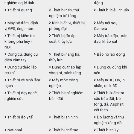
nghiệm cơ, lý tính
động
Thiết bị quang
Thiết bị nén, thử
Thiết bị hiệu chuẩn
nghiệm bê tông
Máy bộ đàm, định
Kính hiển vi, thiết bị
Máy nội soi,
vị GPS, ống nhòm
phóng đại
Camera
Thiết bị kiểm tra
Thiết bị đo áp
Máy trắc địa, toàn
không phá hủy -
suất, thủy lực
đạc, khảo sát
NDT
Công cụ, dụng cụ
Thiết bị nâng hạ,
Bảo hộ lao động
điện cầm tay
thủy lực
Dụng cụ tháo lắp
Dụng cụ tháo lắp
Dụng cụ dùng khí
cơ khí
vòng bi, bánh răng
nén
Thiết bị vệ sinh làm
Máy móc công
Máy in 3D, UV, in
sạch
nghiệp
nhãn, quét 3D
Thiết bị dạy nghề,
Thiết bị thí nghiệm
Thiết bị kiểm tra
nghiên cứu
bùn, đất
cấu trúc đất, bê
tông, đá, Asphalt,
cốt thép
Thiết bị đo y tế
Thiết bị an ninh
Đo lường và thử
nghiệm xăng dầu
National
Thiết bị chế tạo
Thiết bị thú y