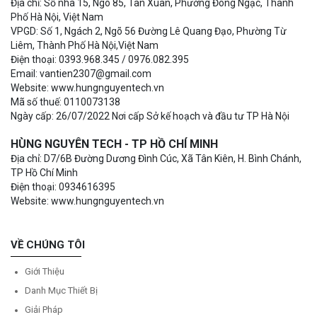
Địa chỉ: Số nhà 15, Ngõ 85, Tân Xuân, Phường Đông Ngạc, Thành
Phố Hà Nội, Việt Nam
VPGD: Số 1, Ngách 2, Ngõ 56 Đường Lê Quang Đạo, Phường Từ
Liêm, Thành Phố Hà Nội,Việt Nam
Điện thoại: 0393.968.345 / 0976.082.395
Email: vantien2307@gmail.com
Website: www.hungnguyentech.vn
Mã số thuế: 0110073138
Ngày cấp: 26/07/2022 Nơi cấp Sở kế hoạch và đầu tư TP Hà Nội
HÙNG NGUYÊN TECH - TP HỒ CHÍ MINH
Địa chỉ: D7/6B Đường Dương Đình Cúc, Xã Tân Kiên, H. Bình Chánh,
TP Hồ Chí Minh
Điện thoại: 0934616395
Website: www.hungnguyentech.vn
VỀ CHÚNG TÔI
Giới Thiệu
Danh Mục Thiết Bị
Giải Pháp