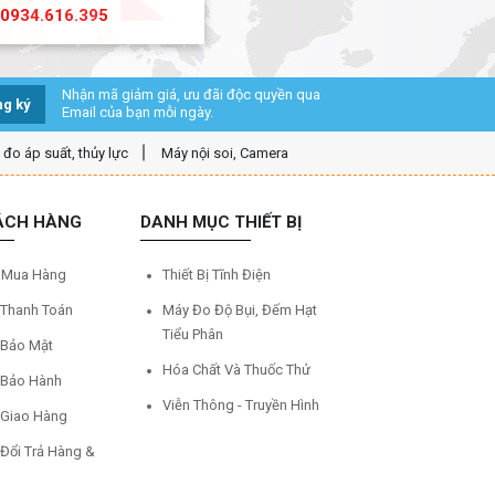
0934.616.395
Nhận mã giảm giá, ưu đãi độc quyền qua
g ký
Email của bạn mỗi ngày.
ị đo áp suất, thủy lực
Máy nội soi, Camera
ÁCH HÀNG
DANH MỤC THIẾT BỊ
 Mua Hàng
Thiết Bị Tĩnh Điện
 Thanh Toán
Máy Đo Độ Bụi, Đếm Hạt
Tiểu Phân
 Bảo Mật
Hóa Chất Và Thuốc Thử
 Bảo Hành
Viễn Thông - Truyền Hình
 Giao Hàng
 Đổi Trả Hàng &