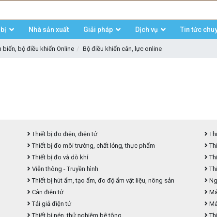
bị
Nhà sản xuất
Giải pháp
Dịch vụ
Tin tức chu
biến, bộ điều khiển Online
Bộ điều khiển cân, lực online
Thiết bị đo điện, điện tử
Thi
Thiết bị đo môi trường, chất lỏng, thực phẩm
Thi
Thiết bị đo và dò khí
Thi
Viễn thông - Truyền hình
Thi
Thiết bị hút ẩm, tạo ẩm, đo độ ẩm vật liệu, nông sản
Ngu
Cân điện tử
Máy
Tải giả điện tử
Má
Thiết bị nén, thử nghiệm bê tông
Thi