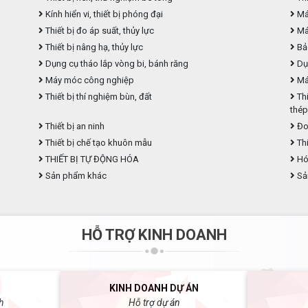
Kính hiển vi, thiết bị phóng đại
Máy
Thiết bị đo áp suất, thủy lực
Máy
Thiết bị nâng hạ, thủy lực
Bả
Dụng cụ tháo lắp vòng bi, bánh răng
Dụ
Máy móc công nghiệp
Máy
Thiết bị thí nghiệm bùn, đất
Thi
thé
Thiết bị an ninh
Đo
Thiết bị chế tạo khuôn mẫu
Thi
THIẾT BỊ TỰ ĐỘNG HÓA
Hóa
Sản phẩm khác
Sả
HỖ TRỢ KINH DOANH
KINH DOANH DỰ ÁN
h
Hỗ trợ dự án