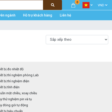
0
yên ngành
Hỗ trợ khách hàng
Liên hệ
ết bị đo nhiệt độ
ết bị thí nghiệm phòng Lab
ết bị thí nghiệm điện
ết bị tĩnh điện
ồn một chiều, xoay chiều
 thử nghiệm pin và tụ
y đóng gói tự động
ết bị hiệu chuẩn