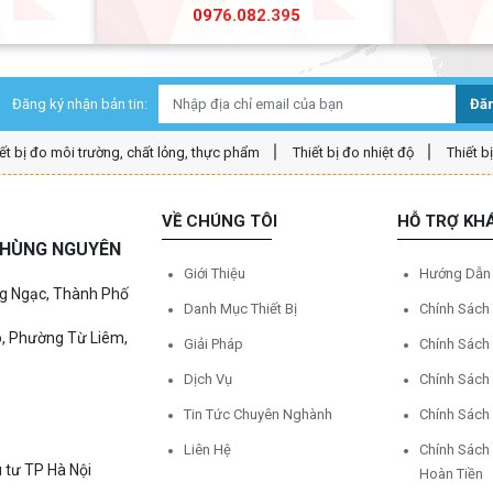
5
0976.082.395
Đăng ký nhận bản tin:
Đăn
ết bị đo môi trường, chất lỏng, thực phẩm
Thiết bị đo nhiệt độ
Thiết b
VỀ CHÚNG TÔI
HỖ TRỢ KH
Ệ HÙNG NGUYÊN
Giới Thiệu
Hướng Dẫn
ng Ngạc, Thành Phố
Danh Mục Thiết Bị
Chính Sách
o, Phường Từ Liêm,
Giải Pháp
Chính Sách
Dịch Vụ
Chính Sách
Tin Tức Chuyên Nghành
Chính Sách
Liên Hệ
Chính Sách
 tư TP Hà Nội
Hoàn Tiền