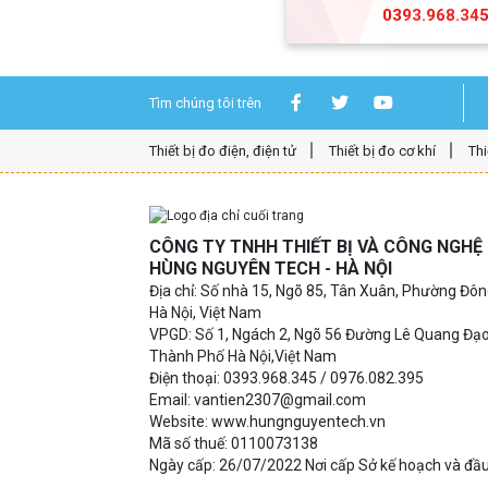
0393.968.34
Tìm chúng tôi trên
Thiết bị đo điện, điện tử
Thiết bị đo cơ khí
Thi
CÔNG TY TNHH THIẾT BỊ VÀ CÔNG NGH
HÙNG NGUYÊN TECH - HÀ NỘI
Địa chỉ: Số nhà 15, Ngõ 85, Tân Xuân, Phường Đô
Hà Nội, Việt Nam
VPGD: Số 1, Ngách 2, Ngõ 56 Đường Lê Quang Đạ
Thành Phố Hà Nội,Việt Nam
Điện thoại: 0393.968.345 / 0976.082.395
Email: vantien2307@gmail.com
Website: www.hungnguyentech.vn
Mã số thuế: 0110073138
Ngày cấp: 26/07/2022 Nơi cấp Sở kế hoạch và đầu