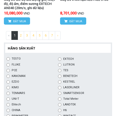
độ, độ ẩm, điểm sương EXTECH
AN340 (20m/s, ghi dữ liệu)
10,080,000
8,701,000
VND
VND
ĐẶT MUA
ĐẶT MUA
‹
1
2
3
4
5
6
7
›
HÃNG SẢN XUẤT
TESTO
EXTECH
FLUKE
LUTRON
PCE
TES
KANOMAX
BENETECH
EZDO
KESTREL
KIMO
LASERLINER
TENMARS
SMARTSENSOR
UNI-T
Total Meter
Elitech
LANDTEK
CHINA
Hti
PEAKMETER
WINTACT