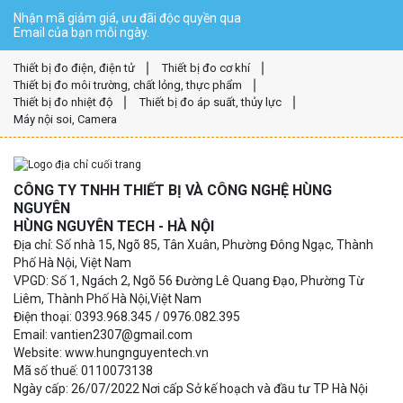
Nhận mã giảm giá, ưu đãi độc quyền qua
Email của bạn mỗi ngày.
Thiết bị đo điện, điện tử
Thiết bị đo cơ khí
Thiết bị đo môi trường, chất lỏng, thực phẩm
Thiết bị đo nhiệt độ
Thiết bị đo áp suất, thủy lực
Máy nội soi, Camera
CÔNG TY TNHH THIẾT BỊ VÀ CÔNG NGHỆ HÙNG
NGUYÊN
HÙNG NGUYÊN TECH - HÀ NỘI
Địa chỉ: Số nhà 15, Ngõ 85, Tân Xuân, Phường Đông Ngạc, Thành
Phố Hà Nội, Việt Nam
VPGD: Số 1, Ngách 2, Ngõ 56 Đường Lê Quang Đạo, Phường Từ
Liêm, Thành Phố Hà Nội,Việt Nam
Điện thoại: 0393.968.345 / 0976.082.395
Email: vantien2307@gmail.com
Website: www.hungnguyentech.vn
Mã số thuế: 0110073138
Ngày cấp: 26/07/2022 Nơi cấp Sở kế hoạch và đầu tư TP Hà Nội