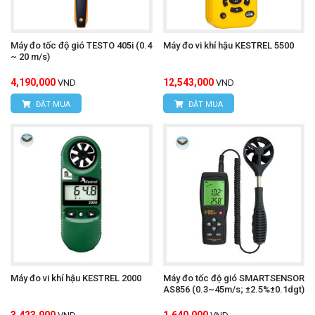
Máy đo tốc độ gió TESTO 405i (0.4
Máy đo vi khí hậu KESTREL 5500
~ 20 m/s)
4,190,000
12,543,000
VND
VND
ĐẶT MUA
ĐẶT MUA
Máy đo vi khí hậu KESTREL 2000
Máy đo tốc độ gió SMARTSENSOR
AS856 (0.3~45m/s; ±2.5%±0.1dgt)
3,423,900
1,640,000