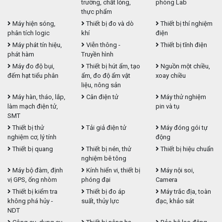
trường, chất lỏng,
phòng Lab
thực phẩm
Máy hiện sóng,
Thiết bị đo và dò
Thiết bị thí nghiệm
phân tích logic
khí
điện
Máy phát tín hiệu,
Viễn thông -
Thiết bị tĩnh điện
phát hàm
Truyền hình
Máy đo độ bụi,
Thiết bị hút ẩm, tạo
Nguồn một chiều,
đếm hạt tiểu phân
ẩm, đo độ ẩm vật
xoay chiều
liệu, nông sản
Máy hàn, tháo, lắp,
Cân điện tử
Máy thử nghiệm
làm mạch điện tử,
pin và tụ
SMT
Thiết bị thử
Tải giả điện tử
Máy đóng gói tự
nghiệm cơ, lý tính
động
Thiết bị quang
Thiết bị nén, thử
Thiết bị hiệu chuẩn
nghiệm bê tông
Máy bộ đàm, định
Kính hiển vi, thiết bị
Máy nội soi,
vị GPS, ống nhòm
phóng đại
Camera
Thiết bị kiểm tra
Thiết bị đo áp
Máy trắc địa, toàn
không phá hủy -
suất, thủy lực
đạc, khảo sát
NDT