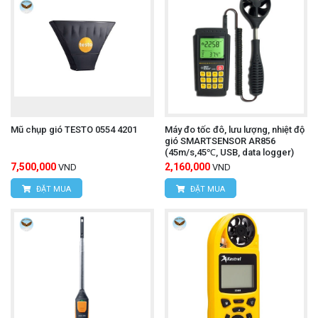
Mũ chụp gió TESTO 0554 4201
Máy đo tốc đô, lưu lượng, nhiệt độ
gió SMARTSENSOR AR856
(45m/s,45℃, USB, data logger)
7,500,000
2,160,000
VND
VND
ĐẶT MUA
ĐẶT MUA