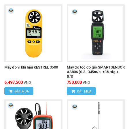
Máy đo vi khí hậu KESTREL 3500
Máy đo tốc độ gió SMARTSENSOR
AS806 (0.3~345m/s; ±3%rdg +
0.1)
6,497,500
750,000
VND
VND
ĐẶT MUA
ĐẶT MUA