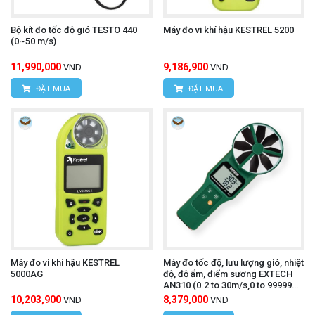
Bộ kít đo tốc độ gió TESTO 440
Máy đo vi khí hậu KESTREL 5200
(0~50 m/s)
11,990,000
9,186,900
VND
VND
ĐẶT MUA
ĐẶT MUA
Máy đo vi khí hậu KESTREL
Máy đo tốc độ, lưu lượng gió, nhiệt
5000AG
độ, độ ẩm, điểm sương EXTECH
AN310 (0.2 to 30m/s,0 to 99999
CFM/CMM,-20 to 60°C)
10,203,900
8,379,000
VND
VND