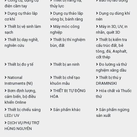
Công cụ, dụng cụ
Thiết bị nâng hạ,
Bảo hộ lao động
điện cầm tay
thủy lực
Dụng cụ tháo lắp
Dụng cụ tháo lắp
Dụng cụ dùng khí
cơ khí
vòng bi, bánh răng
nén
Thiết bị vệ sinh làm
Máy móc công
Máy in 3D, UV, in
sạch
nghiệp
nhãn, quét 3D
Thiết bị dạy nghề,
Thiết bị thí nghiệm
Thiết bị kiểm tra
nghiên cứu
bùn, đất
cấu trúc đất, bê
tông, đá, Asphalt,
cốt thép
Thiết bị đo y tế
Thiết bị an ninh
Đo lường và thử
nghiệm xăng dầu
National
Thiết bị chế tạo
Thiết bị thú y
Instruments (NI)
khuôn mẫu
DRAMINSKI
Bơm định lượng,
THIẾT BỊ TỰ ĐỘNG
Hóa chất và Thuốc
cảm biến, bộ điều
HÓA
thử
khiển Online
Thiết bị chiếu sáng
Sản phẩm khác
Sản phẩm ngừng
LED/ UV
sản xuất
DỊCH VỤ PHỤ TRỢ
HÙNG NGUYÊN