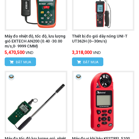
Máy đo nhiệt độ, tốc độ, lưu lượng
Thiết bị đo gió dây nóng UNI-T
gió EXTECH AN200 (0.40 -30.00
UT362H (0~30m/s)
m/s,0- 9999 CMM)
5,470,500
3,318,000
VND
VND
ĐẶT MUA
ĐẶT MUA
Máy đo tốc độ lưu lượng gió, nhiệt
Máy đo vi khí hậu KESTREL 5100