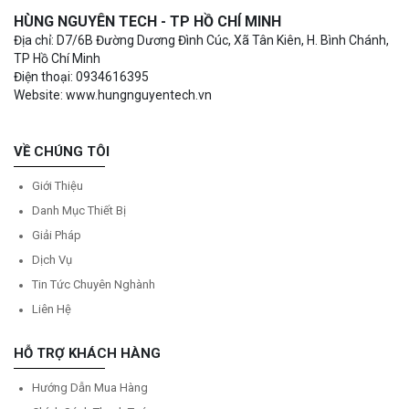
HÙNG NGUYÊN TECH - TP HỒ CHÍ MINH
Địa chỉ: D7/6B Đường Dương Đình Cúc, Xã Tân Kiên, H. Bình Chánh,
TP Hồ Chí Minh
Điện thoại: 0934616395
Website: www.hungnguyentech.vn
VỀ CHÚNG TÔI
Giới Thiệu
Danh Mục Thiết Bị
Giải Pháp
Dịch Vụ
Tin Tức Chuyên Nghành
Liên Hệ
HỖ TRỢ KHÁCH HÀNG
Hướng Dẫn Mua Hàng