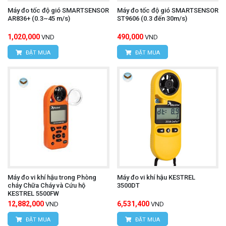
Máy đo tốc độ gió SMARTSENSOR
Máy đo tốc độ gió SMARTSENSOR
AR836+ (0.3~45 m/s)
ST9606 (0.3 đến 30m/s)
1,020,000
490,000
VND
VND
ĐẶT MUA
ĐẶT MUA
Máy đo vi khí hậu trong Phòng
Máy đo vi khí hậu KESTREL
cháy Chữa Cháy và Cứu hộ
3500DT
KESTREL 5500FW
12,882,000
6,531,400
VND
VND
ĐẶT MUA
ĐẶT MUA