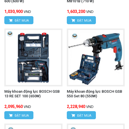
600 (600 W)
M8101B (710 W)
1,030,900
1,603,200
VND
VND
ĐẶT MUA
ĐẶT MUA
Máy khoan động lực BOSCH GSB
Máy khoan động lực BOSCH GSB
13 RE SET 100 (650W)
550 Set 80 (550W)
2,095,960
2,228,940
VND
VND
ĐẶT MUA
ĐẶT MUA