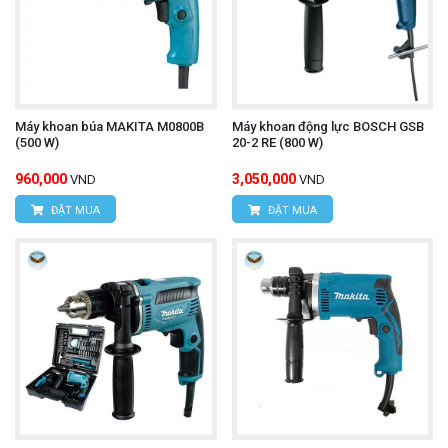
Máy khoan búa MAKITA M0800B
Máy khoan động lực BOSCH GSB
(500 W)
20-2 RE (800 W)
960,000
3,050,000
VND
VND
ĐẶT MUA
ĐẶT MUA