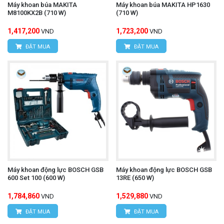
Máy khoan búa MAKITA
Máy khoan búa MAKITA HP1630
M8100KX2B (710 W)
(710 W)
1,417,200
1,723,200
VND
VND
ĐẶT MUA
ĐẶT MUA
Máy khoan động lực BOSCH GSB
Máy khoan động lực BOSCH GSB
600 Set 100 (600 W)
13RE (650 W)
1,784,860
1,529,880
VND
VND
ĐẶT MUA
ĐẶT MUA