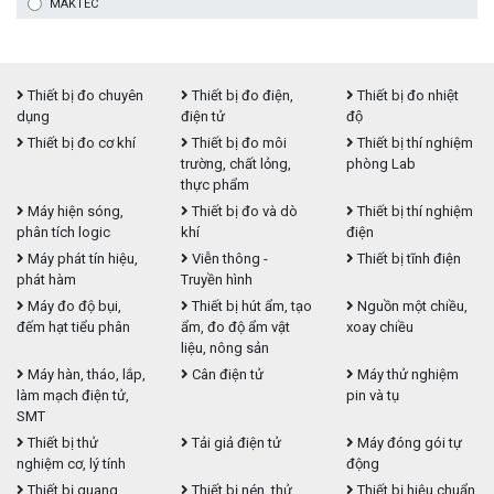
MAKTEC
Thiết bị đo chuyên
Thiết bị đo điện,
Thiết bị đo nhiệt
dụng
điện tử
độ
Thiết bị đo cơ khí
Thiết bị đo môi
Thiết bị thí nghiệm
trường, chất lỏng,
phòng Lab
thực phẩm
Máy hiện sóng,
Thiết bị đo và dò
Thiết bị thí nghiệm
phân tích logic
khí
điện
Máy phát tín hiệu,
Viễn thông -
Thiết bị tĩnh điện
phát hàm
Truyền hình
Máy đo độ bụi,
Thiết bị hút ẩm, tạo
Nguồn một chiều,
đếm hạt tiểu phân
ẩm, đo độ ẩm vật
xoay chiều
liệu, nông sản
Máy hàn, tháo, lắp,
Cân điện tử
Máy thử nghiệm
làm mạch điện tử,
pin và tụ
SMT
Thiết bị thử
Tải giả điện tử
Máy đóng gói tự
nghiệm cơ, lý tính
động
Thiết bị quang
Thiết bị nén, thử
Thiết bị hiệu chuẩn