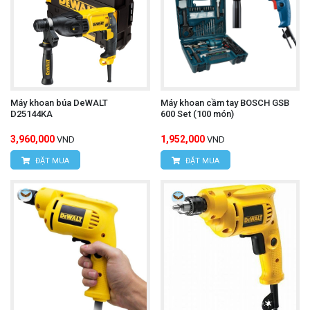
Máy khoan búa DeWALT
Máy khoan cầm tay BOSCH GSB
D25144KA
600 Set (100 món)
3,960,000
1,952,000
VND
VND
ĐẶT MUA
ĐẶT MUA