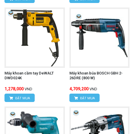
Máy khoan cầm tay DeWALT
Máy khoan búa BOSCH GBH 2-
DWD024K
26DRE (800 W)
1,278,000
4,709,200
VND
VND
ĐẶT MUA
ĐẶT MUA