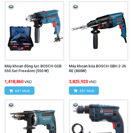
Máy khoan động lực BOSCH GSB
Máy khoan búa BOSCH GBH 2-26
550 Set Freedom (550 W)
RE (800W)
1,418,860
3,825,920
VND
VND
ĐẶT MUA
ĐẶT MUA