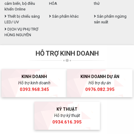
cảm biến, bộ điều
HÓA
thử
khiển Online
Thiết bị chiếu sáng
Sản phẩm khác
Sản phẩm ngừng
LED/ UV
sản xuất
DỊCH VỤ PHỤ TRỢ
HÙNG NGUYÊN
HỖ TRỢ KINH DOANH
KINH DOANH
KINH DOANH DỰ ÁN
Hỗ trợ kinh doanh
Hỗ trợ dự án
0393.968.345
0976.082.395
KỸ THUẬT
Hỗ trợ kỹ thuật
0934.616.395