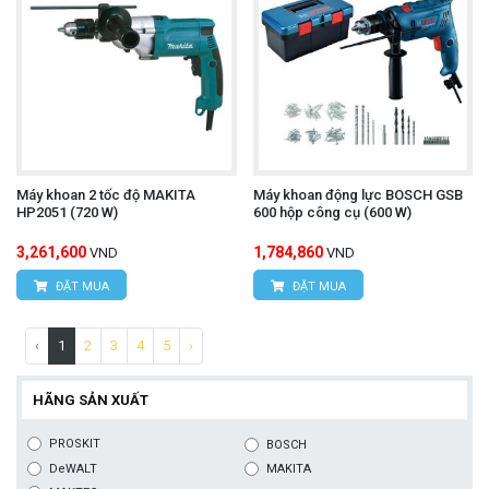
Máy khoan 2 tốc độ MAKITA
Máy khoan động lực BOSCH GSB
HP2051 (720 W)
600 hộp công cụ (600 W)
3,261,600
1,784,860
VND
VND
ĐẶT MUA
ĐẶT MUA
‹
1
2
3
4
5
›
HÃNG SẢN XUẤT
PROSKIT
BOSCH
DeWALT
MAKITA