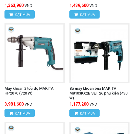
1,363,960
1,439,600
VND
VND
ĐẶT MUA
ĐẶT MUA
Máy khoan 2 tốc độ MAKITA
Bộ máy khoan búa MAKITA
HP2070 (720 W)
M8103KX2B SET 26 phụ kiện (430
W)
3,981,600
1,177,200
VND
VND
ĐẶT MUA
ĐẶT MUA