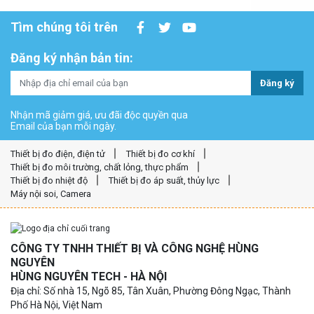
Tìm chúng tôi trên
Đăng ký nhận bản tin:
Đăng ký
Nhận mã giảm giá, ưu đãi độc quyền qua
Email của bạn mỗi ngày.
Thiết bị đo điện, điện tử
Thiết bị đo cơ khí
Thiết bị đo môi trường, chất lỏng, thực phẩm
Thiết bị đo nhiệt độ
Thiết bị đo áp suất, thủy lực
Máy nội soi, Camera
CÔNG TY TNHH THIẾT BỊ VÀ CÔNG NGHỆ HÙNG
NGUYÊN
HÙNG NGUYÊN TECH - HÀ NỘI
Địa chỉ: Số nhà 15, Ngõ 85, Tân Xuân, Phường Đông Ngạc, Thành
Phố Hà Nội, Việt Nam