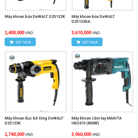
Máy khoan búa DeWALT D25132K
Máy khoan búa DeWALT
D25133KA
2,400,000
3,610,000
VND
VND
ĐẶT MUA
ĐẶT MUA
Máy khoan đục bê tông DeWALT
Máy khoan cầm tay MAKITA
D25123K
HR2470 (800W)
2,740,000
3,960,000
VND
VND