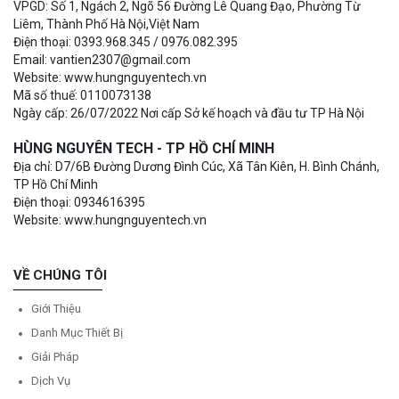
VPGD: Số 1, Ngách 2, Ngõ 56 Đường Lê Quang Đạo, Phường Từ
Liêm, Thành Phố Hà Nội,Việt Nam
Điện thoại: 0393.968.345 / 0976.082.395
Email: vantien2307@gmail.com
Website: www.hungnguyentech.vn
Mã số thuế: 0110073138
Ngày cấp: 26/07/2022 Nơi cấp Sở kế hoạch và đầu tư TP Hà Nội
HÙNG NGUYÊN TECH - TP HỒ CHÍ MINH
Địa chỉ: D7/6B Đường Dương Đình Cúc, Xã Tân Kiên, H. Bình Chánh,
TP Hồ Chí Minh
Điện thoại: 0934616395
Website: www.hungnguyentech.vn
VỀ CHÚNG TÔI
Giới Thiệu
Danh Mục Thiết Bị
Giải Pháp
Dịch Vụ