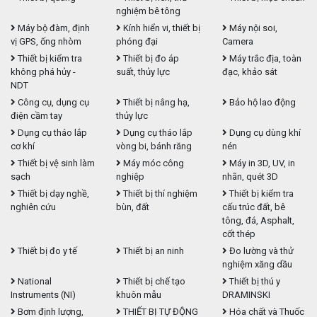
nghiệm bê tông
Máy bộ đàm, định
Kính hiển vi, thiết bị
Máy nội soi,
vị GPS, ống nhòm
phóng đại
Camera
Thiết bị kiểm tra
Thiết bị đo áp
Máy trắc địa, toàn
không phá hủy -
suất, thủy lực
đạc, khảo sát
NDT
Công cụ, dụng cụ
Thiết bị nâng hạ,
Bảo hộ lao động
điện cầm tay
thủy lực
Dụng cụ tháo lắp
Dụng cụ tháo lắp
Dụng cụ dùng khí
cơ khí
vòng bi, bánh răng
nén
Thiết bị vệ sinh làm
Máy móc công
Máy in 3D, UV, in
sạch
nghiệp
nhãn, quét 3D
Thiết bị dạy nghề,
Thiết bị thí nghiệm
Thiết bị kiểm tra
nghiên cứu
bùn, đất
cấu trúc đất, bê
tông, đá, Asphalt,
cốt thép
Thiết bị đo y tế
Thiết bị an ninh
Đo lường và thử
nghiệm xăng dầu
National
Thiết bị chế tạo
Thiết bị thú y
Instruments (NI)
khuôn mẫu
DRAMINSKI
Bơm định lượng,
THIẾT BỊ TỰ ĐỘNG
Hóa chất và Thuốc