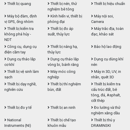
Thiết bị quang
Thiết bị nén, thử
Thiết bị hiệu chuẩn
nghiệm bê tông
Máy bộ đàm, định
Kính hiển vi, thiết bị
Máy nội soi,
vị GPS, ống nhòm
phóng đại
Camera
Thiết bị kiểm tra
Thiết bị đo áp
Máy trắc địa, toàn
không phá hủy -
suất, thủy lực
đạc, khảo sát
NDT
Công cụ, dụng cụ
Thiết bị nâng hạ,
Bảo hộ lao động
điện cầm tay
thủy lực
Dụng cụ tháo lắp
Dụng cụ tháo lắp
Dụng cụ dùng khí
cơ khí
vòng bi, bánh răng
nén
Thiết bị vệ sinh làm
Máy móc công
Máy in 3D, UV, in
sạch
nghiệp
nhãn, quét 3D
Thiết bị dạy nghề,
Thiết bị thí nghiệm
Thiết bị kiểm tra
nghiên cứu
bùn, đất
cấu trúc đất, bê
tông, đá, Asphalt,
cốt thép
Thiết bị đo y tế
Thiết bị an ninh
Đo lường và thử
nghiệm xăng dầu
National
Thiết bị chế tạo
Thiết bị thú y
Instruments (NI)
khuôn mẫu
DRAMINSKI