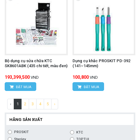
Bộ dụng cụ sửa chữa KTC
Dụng cụ khắc PROSKIT PD-392
SK8601ABK (435 chi tiết, màu đen)
(141~145mm)
193,399,500
100,800
VND
VND
ĐẶT MUA
ĐẶT MUA
‹
1
2
3
4
5
›
HÃNG SẢN XUẤT
PROSKIT
KTC
Stanley
TOPTUL