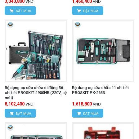
3,040,800
1,460,400
VND
VND
ĐẶT MUA
ĐẶT MUA
Bộ dụng cụ sữa chữa di động 56
Bộ dụng cụ sữa chữa 11 chi tiết
chi tiết PROSKIT 1900NB (220V, hệ
PROSKIT PK-2633
mét)
8,102,400
1,618,800
VND
VND
ĐẶT MUA
ĐẶT MUA