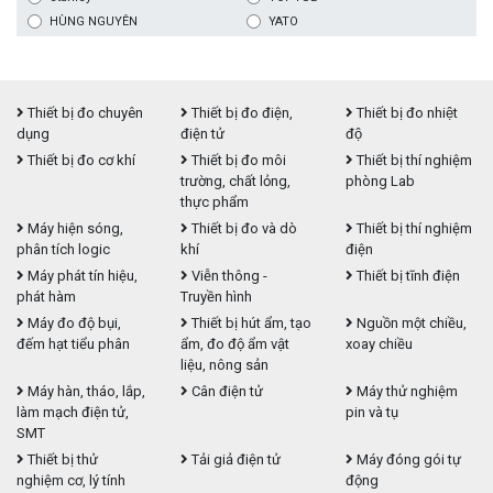
HÙNG NGUYÊN
YATO
Thiết bị đo chuyên
Thiết bị đo điện,
Thiết bị đo nhiệt
dụng
điện tử
độ
Thiết bị đo cơ khí
Thiết bị đo môi
Thiết bị thí nghiệm
trường, chất lỏng,
phòng Lab
thực phẩm
Máy hiện sóng,
Thiết bị đo và dò
Thiết bị thí nghiệm
phân tích logic
khí
điện
Máy phát tín hiệu,
Viễn thông -
Thiết bị tĩnh điện
phát hàm
Truyền hình
Máy đo độ bụi,
Thiết bị hút ẩm, tạo
Nguồn một chiều,
đếm hạt tiểu phân
ẩm, đo độ ẩm vật
xoay chiều
liệu, nông sản
Máy hàn, tháo, lắp,
Cân điện tử
Máy thử nghiệm
làm mạch điện tử,
pin và tụ
SMT
Thiết bị thử
Tải giả điện tử
Máy đóng gói tự
nghiệm cơ, lý tính
động