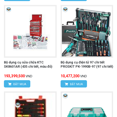
Bộ dụng cụ sửa chữa KTC
Bộ dụng cụ điện tử 97 chi tiết
SK8601AR (435 chi tiết, màu đỏ)
PROSKIT PK-1990B-97 (97 chi tiết)
193,399,500
10,477,200
VND
VND
ĐẶT MUA
ĐẶT MUA