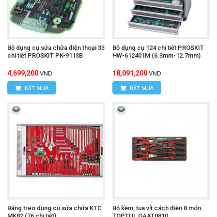
Bộ dụng cụ sửa chữa điện thoại 33
Bộ dụng cụ 124 chi tiết PROSKIT
chi tiết PROSKIT PK-9113B
HW-612401M (6.3mm-12.7mm)
4,699,200
18,091,200
VND
VND
ĐẶT MUA
ĐẶT MUA
Bảng treo dụng cụ sửa chữa KTC
Bộ kềm, tua vít cách điện 8 món
MK82 (76 chi tiết)
TOPTUL GAAT0810