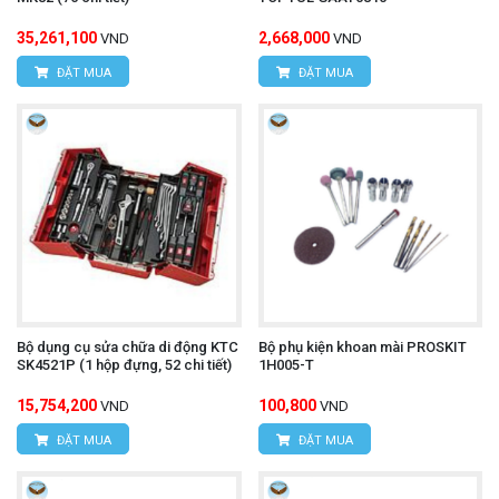
35,261,100
2,668,000
VND
VND
ĐẶT MUA
ĐẶT MUA
Bộ dụng cụ sửa chữa di động KTC
Bộ phụ kiện khoan mài PROSKIT
SK4521P (1 hộp đựng, 52 chi tiết)
1H005-T
15,754,200
100,800
VND
VND
ĐẶT MUA
ĐẶT MUA