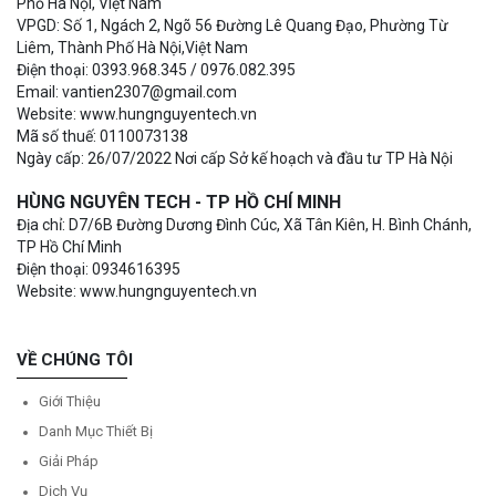
Phố Hà Nội, Việt Nam
VPGD: Số 1, Ngách 2, Ngõ 56 Đường Lê Quang Đạo, Phường Từ
Liêm, Thành Phố Hà Nội,Việt Nam
Điện thoại: 0393.968.345 / 0976.082.395
Email: vantien2307@gmail.com
Website: www.hungnguyentech.vn
Mã số thuế: 0110073138
Ngày cấp: 26/07/2022 Nơi cấp Sở kế hoạch và đầu tư TP Hà Nội
HÙNG NGUYÊN TECH - TP HỒ CHÍ MINH
Địa chỉ: D7/6B Đường Dương Đình Cúc, Xã Tân Kiên, H. Bình Chánh,
TP Hồ Chí Minh
Điện thoại: 0934616395
Website: www.hungnguyentech.vn
VỀ CHÚNG TÔI
Giới Thiệu
Danh Mục Thiết Bị
Giải Pháp
Dịch Vụ