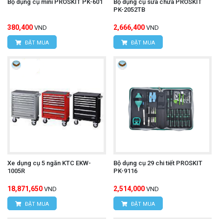
Bộ dụng cụ mini PROSKIT PK-601
Bộ dụng cụ sữa chữa PROSKIT
PK-2052TB
380,400
2,666,400
VND
VND
ĐẶT MUA
ĐẶT MUA
Xe dụng cụ 5 ngăn KTC EKW-
Bộ dụng cụ 29 chi tiết PROSKIT
1005R
PK-9116
18,871,650
2,514,000
VND
VND
ĐẶT MUA
ĐẶT MUA