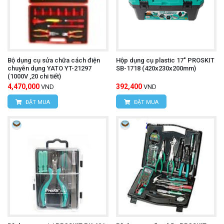
Bộ dụng cụ sửa chữa cách điện
Hộp dụng cụ plastic 17" PROSKIT
chuyên dụng YATO YT-21297
SB-1718 (420x230x200mm)
(1000V ,20 chi tiết)
4,470,000
392,400
VND
VND
ĐẶT MUA
ĐẶT MUA