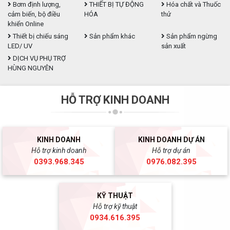
Bơm định lượng,
THIẾT BỊ TỰ ĐỘNG
Hóa chất và Thuốc
cảm biến, bộ điều
HÓA
thử
khiển Online
Thiết bị chiếu sáng
Sản phẩm khác
Sản phẩm ngừng
LED/ UV
sản xuất
DỊCH VỤ PHỤ TRỢ
HÙNG NGUYÊN
HỖ TRỢ KINH DOANH
KINH DOANH
KINH DOANH DỰ ÁN
Hỗ trợ kinh doanh
Hỗ trợ dự án
0393.968.345
0976.082.395
KỸ THUẬT
Hỗ trợ kỹ thuật
0934.616.395