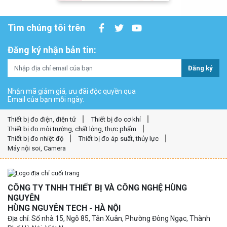
Tìm chúng tôi trên
Đăng ký nhận bản tin:
Đăng ký
Nhận mã giảm giá, ưu đãi độc quyền qua
Email của bạn mỗi ngày.
Thiết bị đo điện, điện tử
Thiết bị đo cơ khí
Thiết bị đo môi trường, chất lỏng, thực phẩm
Thiết bị đo nhiệt độ
Thiết bị đo áp suất, thủy lực
Máy nội soi, Camera
CÔNG TY TNHH THIẾT BỊ VÀ CÔNG NGHỆ HÙNG
NGUYÊN
HÙNG NGUYÊN TECH - HÀ NỘI
Địa chỉ: Số nhà 15, Ngõ 85, Tân Xuân, Phường Đông Ngạc, Thành