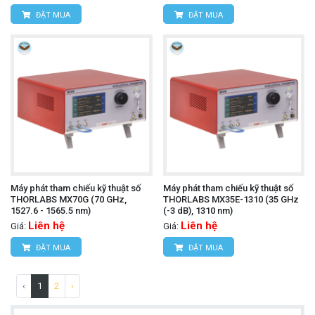
ĐẶT MUA
ĐẶT MUA
Máy phát tham chiếu kỹ thuật số
Máy phát tham chiếu kỹ thuật số
THORLABS MX70G (70 GHz,
THORLABS MX35E-1310 (35 GHz
1527.6 - 1565.5 nm)
(-3 dB), 1310 nm)
Liên hệ
Liên hệ
Giá:
Giá:
ĐẶT MUA
ĐẶT MUA
‹
1
2
›