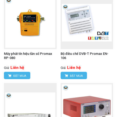
Máy phát tín hiệu tần số Promax
Bộ điều chế DVB-T Promax EN-
RP-080
106
Liên hệ
Liên hệ
Giá:
Giá:
ĐẶT MUA
ĐẶT MUA