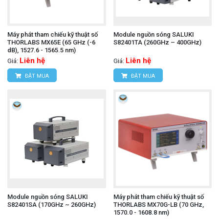
Máy phát tham chiếu kỹ thuật số
Module nguồn sóng SALUKI
THORLABS MX65E (65 GHz (-6
S82401TA (260GHz – 400GHz)
dB), 1527.6 - 1565.5 nm)
Liên hệ
Liên hệ
Giá:
Giá:
ĐẶT MUA
ĐẶT MUA
Module nguồn sóng SALUKI
Máy phát tham chiếu kỹ thuật số
S82401SA (170GHz ~ 260GHz)
THORLABS MX70G-LB (70 GHz,
1570.0 - 1608.8 nm)