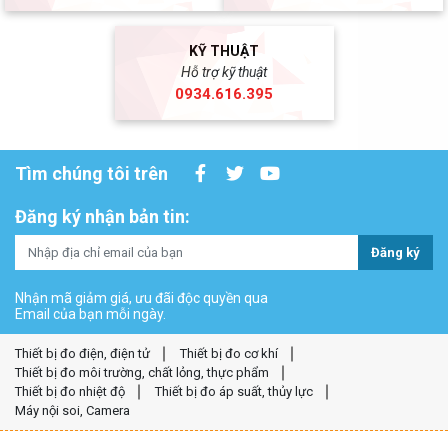
KỸ THUẬT
Hỗ trợ kỹ thuật
0934.616.395
Tìm chúng tôi trên
Đăng ký nhận bản tin:
Đăng ký
Nhận mã giảm giá, ưu đãi độc quyền qua
Email của bạn mỗi ngày.
Thiết bị đo điện, điện tử
Thiết bị đo cơ khí
Thiết bị đo môi trường, chất lỏng, thực phẩm
Thiết bị đo nhiệt độ
Thiết bị đo áp suất, thủy lực
Máy nội soi, Camera