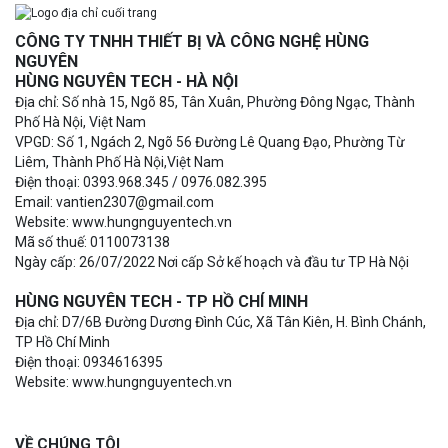
CÔNG TY TNHH THIẾT BỊ VÀ CÔNG NGHỆ HÙNG
NGUYÊN
HÙNG NGUYÊN TECH - HÀ NỘI
Địa chỉ: Số nhà 15, Ngõ 85, Tân Xuân, Phường Đông Ngạc, Thành
Phố Hà Nội, Việt Nam
VPGD: Số 1, Ngách 2, Ngõ 56 Đường Lê Quang Đạo, Phường Từ
Liêm, Thành Phố Hà Nội,Việt Nam
Điện thoại: 0393.968.345 / 0976.082.395
Email: vantien2307@gmail.com
Website: www.hungnguyentech.vn
Mã số thuế: 0110073138
Ngày cấp: 26/07/2022 Nơi cấp Sở kế hoạch và đầu tư TP Hà Nội
HÙNG NGUYÊN TECH - TP HỒ CHÍ MINH
Địa chỉ: D7/6B Đường Dương Đình Cúc, Xã Tân Kiên, H. Bình Chánh,
TP Hồ Chí Minh
Điện thoại: 0934616395
Website: www.hungnguyentech.vn
VỀ CHÚNG TÔI