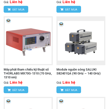
Liên hệ
Liên hệ
Giá:
Giá:
ĐẶT MUA
ĐẶT MUA
Máy phát tham chiếu kỹ thuật số
Module nguồn sóng SALUKI
THORLABS MX70G-1310 (70 GHz,
S82401QA (90 GHz ~ 140 GHz)
1310 nm)
Liên hệ
Liên hệ
Giá:
Giá:
ĐẶT MUA
ĐẶT MUA