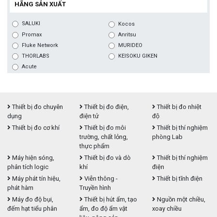
HÃNG SẢN XUẤT
SALUKI
Kocos
Promax
Anritsu
Fluke Network
MURIDEO
THORLABS
KEISOKU GIKEN
Acute
Thiết bị đo chuyên
Thiết bị đo điện,
Thiết bị đo nhiệt
dụng
điện tử
độ
Thiết bị đo cơ khí
Thiết bị đo môi
Thiết bị thí nghiệm
trường, chất lỏng,
phòng Lab
thực phẩm
Máy hiện sóng,
Thiết bị đo và dò
Thiết bị thí nghiệm
phân tích logic
khí
điện
Máy phát tín hiệu,
Viễn thông -
Thiết bị tĩnh điện
phát hàm
Truyền hình
Máy đo độ bụi,
Thiết bị hút ẩm, tạo
Nguồn một chiều,
đếm hạt tiểu phân
ẩm, đo độ ẩm vật
xoay chiều