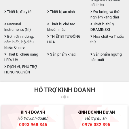
cốt thép
Thiết bị đo y tế
Thiết bị an ninh
Đo lường và thử
nghiệm xăng dầu
National
Thiết bị chế tạo
Thiết bị thú y
Instruments (NI)
khuôn mẫu
DRAMINSKI
Bơm định lượng,
THIẾT BỊ TỰ ĐỘNG
Hóa chất và Thuốc
cảm biến, bộ điều
HÓA
thử
khiển Online
Thiết bị chiếu sáng
Sản phẩm khác
Sản phẩm ngừng
LED/ UV
sản xuất
DỊCH VỤ PHỤ TRỢ
HÙNG NGUYÊN
HỖ TRỢ KINH DOANH
KINH DOANH
KINH DOANH DỰ ÁN
Hỗ trợ kinh doanh
Hỗ trợ dự án
0393.968.345
0976.082.395