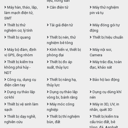
liệu, nông sản
Máy hàn, tháo, lắp,
Cân điện tử
Máy thử nghiệm
làm mạch điện tử,
pin và tụ
SMT
Thiết bị thử
Tải giả điện tử
Máy đóng gói tự
nghiệm cơ, lý tính
động
Thiết bị quang
Thiết bị nén, thử
Thiết bị hiệu chuẩn
nghiệm bê tông
Máy bộ đàm, định
Kính hiển vi, thiết bị
Máy nội soi,
vị GPS, ống nhòm
phóng đại
Camera
Thiết bị kiểm tra
Thiết bị đo áp
Máy trắc địa, toàn
không phá hủy -
suất, thủy lực
đạc, khảo sát
NDT
Công cụ, dụng cụ
Thiết bị nâng hạ,
Bảo hộ lao động
điện cầm tay
thủy lực
Dụng cụ tháo lắp
Dụng cụ tháo lắp
Dụng cụ dùng khí
cơ khí
vòng bi, bánh răng
nén
Thiết bị vệ sinh làm
Máy móc công
Máy in 3D, UV, in
sạch
nghiệp
nhãn, quét 3D
Thiết bị dạy nghề,
Thiết bị thí nghiệm
Thiết bị kiểm tra
nghiên cứu
bùn, đất
cấu trúc đất, bê
tông, đá, Asphalt,