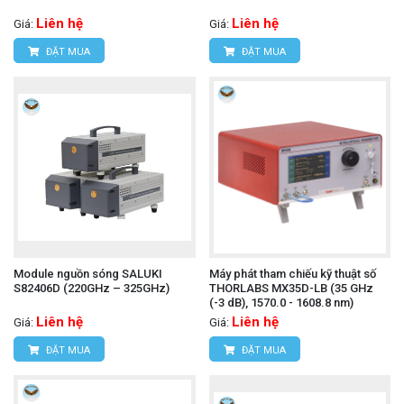
Liên hệ
Liên hệ
Giá:
Giá:
ĐẶT MUA
ĐẶT MUA
Module nguồn sóng SALUKI
Máy phát tham chiếu kỹ thuật số
S82406D (220GHz – 325GHz)
THORLABS MX35D-LB (35 GHz
(-3 dB), 1570.0 - 1608.8 nm)
Liên hệ
Liên hệ
Giá:
Giá:
ĐẶT MUA
ĐẶT MUA