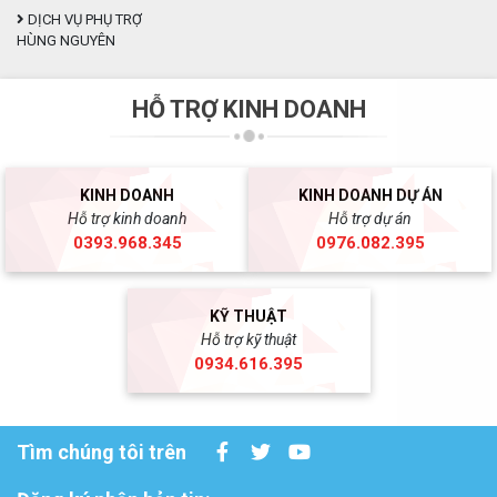
DỊCH VỤ PHỤ TRỢ
HÙNG NGUYÊN
HỖ TRỢ KINH DOANH
KINH DOANH
KINH DOANH DỰ ÁN
Hỗ trợ kinh doanh
Hỗ trợ dự án
0393.968.345
0976.082.395
KỸ THUẬT
Hỗ trợ kỹ thuật
0934.616.395
Tìm chúng tôi trên