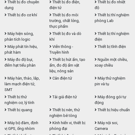
Thiết bị đo chuyên
Thiết bị đo điện,
Thiết bị đo nhiệt
dụng
điện tử
độ
Thiết bị đo cơ khí
Thiết bị đo môi
Thiết bị thí nghiệm
trường, chất lỏng,
phòng Lab
thực phẩm
Máy hiện sóng,
Thiết bị đo và dò
Thiết bị thí nghiệm
phân tích logic
khí
điện
Máy phát tín hiệu,
Viễn thông -
Thiết bị tĩnh điện
phát hàm
Truyền hình
Máy đo độ bụi,
Thiết bị hút ẩm, tạo
Nguồn một chiều,
đếm hạt tiểu phân
ẩm, đo độ ẩm vật
xoay chiều
liệu, nông sản
Máy hàn, tháo, lắp,
Cân điện tử
Máy thử nghiệm
làm mạch điện tử,
pin và tụ
SMT
Thiết bị thử
Tải giả điện tử
Máy đóng gói tự
nghiệm cơ, lý tính
động
Thiết bị quang
Thiết bị nén, thử
Thiết bị hiệu chuẩn
nghiệm bê tông
Máy bộ đàm, định
Kính hiển vi, thiết bị
Máy nội soi,
vị GPS, ống nhòm
phóng đại
Camera