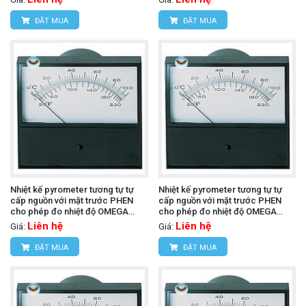
ĐẶT MUA
ĐẶT MUA
Nhiệt kế pyrometer tương tự tự
Nhiệt kế pyrometer tương tự tự
cấp nguồn với mặt trước PHEN
cấp nguồn với mặt trước PHEN
cho phép đo nhiệt độ OMEGA
cho phép đo nhiệt độ OMEGA
7055-J-225 (J, 5.5 in Parallax)
7055-J-300 (J, 5.5 in Parallax)
Liên hệ
Liên hệ
Giá:
Giá:
ĐẶT MUA
ĐẶT MUA