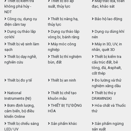
Thiết bị kiểm tra
Thiết bị đo áp
Máy trắc địa, toàn
không phá hủy -
suất, thủy lực
đạc, khảo sát
NDT
Công cụ, dụng cụ
Thiết bị nâng hạ,
Bảo hộ lao động
điện cầm tay
thủy lực
Dụng cụ tháo lắp
Dụng cụ tháo lắp
Dụng cụ dùng khí
cơ khí
vòng bi, bánh răng
nén
Thiết bị vệ sinh làm
Máy móc công
Máy in 3D, UV, in
sạch
nghiệp
nhãn, quét 3D
Thiết bị dạy nghề,
Thiết bị thí nghiệm
Thiết bị kiểm tra
nghiên cứu
bùn, đất
cấu trúc đất, bê
tông, đá, Asphalt,
cốt thép
Thiết bị đo y tế
Thiết bị an ninh
Đo lường và thử
nghiệm xăng dầu
National
Thiết bị chế tạo
Thiết bị thú y
Instruments (NI)
khuôn mẫu
DRAMINSKI
Bơm định lượng,
THIẾT BỊ TỰ ĐỘNG
Hóa chất và Thuốc
cảm biến, bộ điều
HÓA
thử
khiển Online
Thiết bị chiếu sáng
Sản phẩm khác
Sản phẩm ngừng
LED/ UV
sản xuất