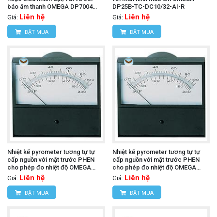
báo âm thanh OMEGA DP7004
DP25B-TC-DC10/32-AI-R
(230 Vac)
Liên hệ
Liên hệ
Giá:
Giá:
ĐẶT MUA
ĐẶT MUA
Nhiệt kế pyrometer tương tự tự
Nhiệt kế pyrometer tương tự tự
cấp nguồn với mặt trước PHEN
cấp nguồn với mặt trước PHEN
cho phép đo nhiệt độ OMEGA
cho phép đo nhiệt độ OMEGA
7045-E-300 (E, 4.5 in Parallax)
7045-J-225 (J, 4.5 in Parallax)
Liên hệ
Liên hệ
Giá:
Giá:
ĐẶT MUA
ĐẶT MUA