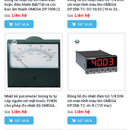
hoặc điều khiển Bật/Tắt và còi
với màn hình màu lớn OMEGA
báo âm thanh OMEGA DP7008 (24
DP25B-TC-DC10/32 (10 to 32
Vac/Vdc)
Vdc)
Liên hệ
Liên hệ
Giá:
Giá:
ĐẶT MUA
ĐẶT MUA
Nhiệt kế pyrometer tương tự tự
Đồng hồ đo nhiệt điện trở 1/8 DIN
cấp nguồn với mặt trước PHEN
với màn hình màu lớn OMEGA
cho phép đo nhiệt độ OMEGA
DP25B-TC-AI-R (115 Vac)
7045-J-250 (J, 4.5 in Parallax)
Liên hệ
Liên hệ
Giá:
Giá:
ĐẶT MUA
ĐẶT MUA