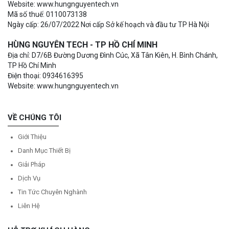
Website: www.hungnguyentech.vn
Mã số thuế: 0110073138
Ngày cấp: 26/07/2022 Nơi cấp Sở kế hoạch và đầu tư TP Hà Nội
HÙNG NGUYÊN TECH - TP HỒ CHÍ MINH
Địa chỉ: D7/6B Đường Dương Đình Cúc, Xã Tân Kiên, H. Bình Chánh,
TP Hồ Chí Minh
Điện thoại: 0934616395
Website: www.hungnguyentech.vn
VỀ CHÚNG TÔI
Giới Thiệu
Danh Mục Thiết Bị
Giải Pháp
Dịch Vụ
Tin Tức Chuyên Nghành
Liên Hệ