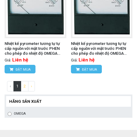
Nhiệt kế pyrometer tương tự tự
Nhiệt kế pyrometer tương tự tự
cấp nguồn với mặt trước PHEN
cấp nguồn với mặt trước PHEN
cho phép đo nhiệt độ OMEGA
cho phép đo nhiệt độ OMEGA
7045-T-100 (T, 4.5 in Parallax)
7055-E-300 (E, 5.5 in Parallax)
Liên hệ
Liên hệ
Giá:
Giá:
ĐẶT MUA
ĐẶT MUA
‹
1
2
›
HÃNG SẢN XUẤT
OMEGA