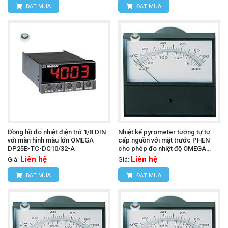
ĐẶT MUA
ĐẶT MUA
Đồng hồ đo nhiệt điện trở 1/8 DIN
Nhiệt kế pyrometer tương tự tự
với màn hình màu lớn OMEGA
cấp nguồn với mặt trước PHEN
DP25B-TC-DC10/32-A
cho phép đo nhiệt độ OMEGA
7045-J-800 (J)
Liên hệ
Liên hệ
Giá:
Giá:
ĐẶT MUA
ĐẶT MUA