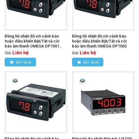
Đồng hồ nhiệt độ với cảnh báo
Đồng hồ nhiệt độ với cảnh báo
hoặc điều khiển Bật/Tắt và còi
hoặc điều khiển Bật/Tắt và còi
báo âm thanh OMEGA DP7001
báo âm thanh OMEGA DP7002
(110 Vac)
Liên hệ
Liên hệ
Giá:
Giá:
ĐẶT MUA
ĐẶT MUA
Đồng hồ nhiệt độ với cảnh báo
Đồng hồ đo nhiệt điện trở 1/8 DIN