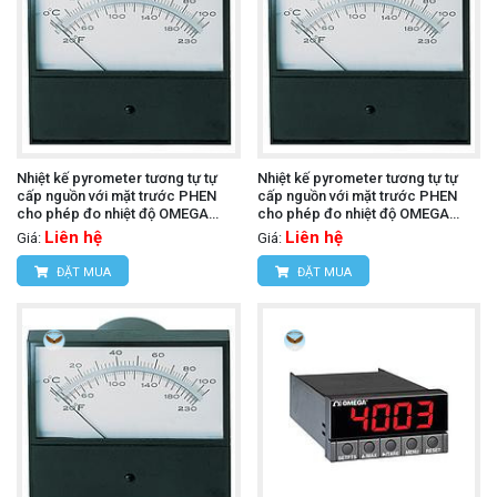
Nhiệt kế pyrometer tương tự tự
Nhiệt kế pyrometer tương tự tự
cấp nguồn với mặt trước PHEN
cấp nguồn với mặt trước PHEN
cho phép đo nhiệt độ OMEGA
cho phép đo nhiệt độ OMEGA
7045-K-1500 (K, 4.5 in Parallax)
7055-R-3000 (R, 5.5 in Parallax)
Liên hệ
Liên hệ
Giá:
Giá:
ĐẶT MUA
ĐẶT MUA