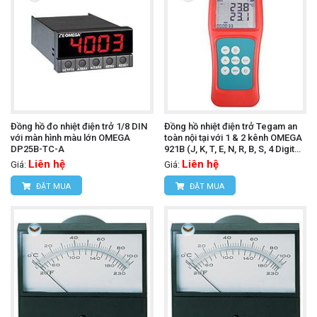
Đồng hồ đo nhiệt điện trở 1/8 DIN
Đồng hồ nhiệt điện trở Tegam an
với màn hình màu lớn OMEGA
toàn nội tại với 1 & 2 kênh OMEGA
DP25B-TC-A
921B (J, K, T, E, N, R, B, S, 4 Digit
LCD, 4.5 Vdc)
Liên hệ
Liên hệ
Giá:
Giá:
ĐẶT MUA
ĐẶT MUA