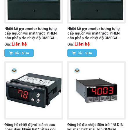
Nhiệt kế pyrometer tương tự tự
Nhiệt kế pyrometer tương tự tự
cấp nguồn với mặt trước PHEN
cấp nguồn với mặt trước PHEN
cho phép đo nhiệt độ OMEGA
cho phép đo nhiệt độ OMEGA
7045-J-300 (J, 4.5 in Parallax)
7055-J-600 (J, 5.5 in Parallax)
Liên hệ
Liên hệ
Giá:
Giá:
ĐẶT MUA
ĐẶT MUA
Đồng hồ nhiệt độ với cảnh báo
Đồng hồ đo nhiệt điện trở 1/8 DIN
hoặc điều khiển Bật/Tắt và còi
với màn hình màu lớn OMEGA