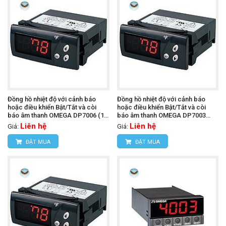
Đồng hồ nhiệt độ với cảnh báo
Đồng hồ nhiệt độ với cảnh báo
hoặc điều khiển Bật/Tắt và còi
hoặc điều khiển Bật/Tắt và còi
báo âm thanh OMEGA DP7006 (12
báo âm thanh OMEGA DP7003
Vac/Vdc)
(230 Vac)
Liên hệ
Liên hệ
Giá:
Giá:
ĐẶT MUA
ĐẶT MUA