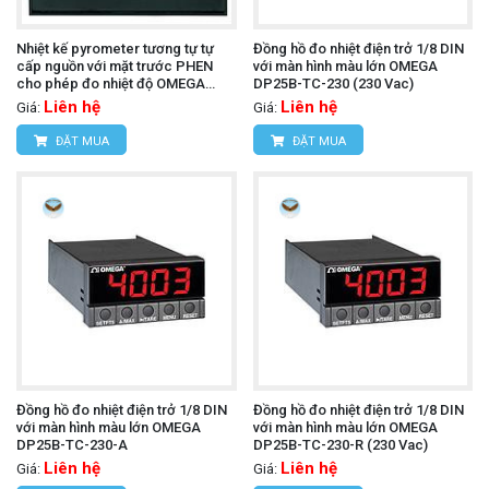
Nhiệt kế pyrometer tương tự tự
Đồng hồ đo nhiệt điện trở 1/8 DIN
cấp nguồn với mặt trước PHEN
với màn hình màu lớn OMEGA
cho phép đo nhiệt độ OMEGA
DP25B-TC-230 (230 Vac)
7055-S-3000 (S, 5.5 in Parallax)
Liên hệ
Liên hệ
Giá:
Giá:
ĐẶT MUA
ĐẶT MUA
Đồng hồ đo nhiệt điện trở 1/8 DIN
Đồng hồ đo nhiệt điện trở 1/8 DIN
với màn hình màu lớn OMEGA
với màn hình màu lớn OMEGA
DP25B-TC-230-A
DP25B-TC-230-R (230 Vac)
Liên hệ
Liên hệ
Giá:
Giá: