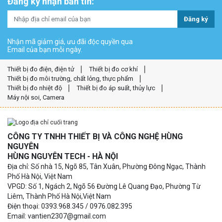
Đăng ký nhận bản tin:
Đăng ký
Nhận mã giảm giá, ưu đãi độc quyền qua
Email của bạn mỗi ngày.
Thiết bị đo điện, điện tử
Thiết bị đo cơ khí
Thiết bị đo môi trường, chất lỏng, thực phẩm
Thiết bị đo nhiệt độ
Thiết bị đo áp suất, thủy lực
Máy nội soi, Camera
CÔNG TY TNHH THIẾT BỊ VÀ CÔNG NGHỆ HÙNG
NGUYÊN
HÙNG NGUYÊN TECH - HÀ NỘI
Địa chỉ: Số nhà 15, Ngõ 85, Tân Xuân, Phường Đông Ngạc, Thành
Phố Hà Nội, Việt Nam
VPGD: Số 1, Ngách 2, Ngõ 56 Đường Lê Quang Đạo, Phường Từ
Liêm, Thành Phố Hà Nội,Việt Nam
Điện thoại: 0393.968.345 / 0976.082.395
Email: vantien2307@gmail.com