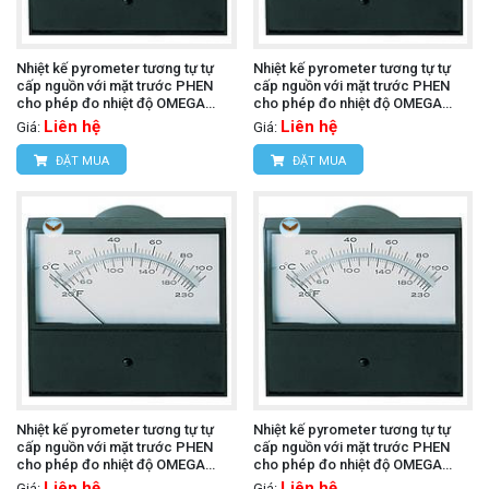
Nhiệt kế pyrometer tương tự tự
Nhiệt kế pyrometer tương tự tự
cấp nguồn với mặt trước PHEN
cấp nguồn với mặt trước PHEN
cho phép đo nhiệt độ OMEGA
cho phép đo nhiệt độ OMEGA
7045-J-500 (J, 4.5 in Parallax)
7045-T-225 (T, 4.5 in Parallax)
Liên hệ
Liên hệ
Giá:
Giá:
ĐẶT MUA
ĐẶT MUA
Nhiệt kế pyrometer tương tự tự
Nhiệt kế pyrometer tương tự tự
cấp nguồn với mặt trước PHEN
cấp nguồn với mặt trước PHEN
cho phép đo nhiệt độ OMEGA
cho phép đo nhiệt độ OMEGA
7055-E-225 (E, 5.5 in Parallax)
7055-E-500 (E, 5.5 in Parallax)
Liên hệ
Liên hệ
Giá:
Giá: