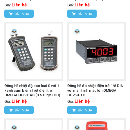
7045-T-250 (T, 4.5 in Parallax)
Liên hệ
Liên hệ
Giá:
Giá:
ĐẶT MUA
ĐẶT MUA
Đồng hồ nhiệt độ cao loại S với 1
Đồng hồ đo nhiệt điện trở 1/8 DIN
kênh cảm biến nhiệt điện trở
với màn hình màu lớn OMEGA
OMEGA HH501AS (3.5 Digit LCD)
DP25B-TC
Liên hệ
Liên hệ
Giá:
Giá:
ĐẶT MUA
ĐẶT MUA