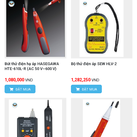
Bút thử điện hạ áp HASEGAWA
Bộ thử điện áp SEW HLV-2
HTE-610L-R (AC 50 V~600 V)
1,080,000
1,282,250
VND
VND
ĐẶT MUA
ĐẶT MUA