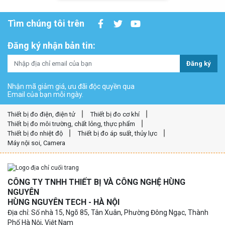
Tìm chúng tôi trên
Đăng ký nhận bản tin:
Đăng ký
Nhận mã giảm giá, ưu đãi độc quyền qua
Email của bạn mỗi ngày.
Thiết bị đo điện, điện tử
Thiết bị đo cơ khí
Thiết bị đo môi trường, chất lỏng, thực phẩm
Thiết bị đo nhiệt độ
Thiết bị đo áp suất, thủy lực
Máy nội soi, Camera
CÔNG TY TNHH THIẾT BỊ VÀ CÔNG NGHỆ HÙNG
NGUYÊN
HÙNG NGUYÊN TECH - HÀ NỘI
Địa chỉ: Số nhà 15, Ngõ 85, Tân Xuân, Phường Đông Ngạc, Thành
Phố Hà Nội, Việt Nam