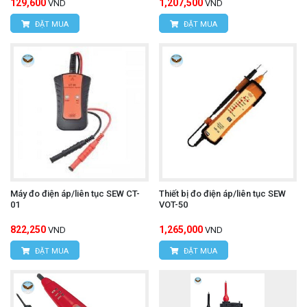
129,600
1,207,500
VND
VND
ĐẶT MUA
ĐẶT MUA
Máy đo điện áp/liên tục SEW CT-
Thiết bị đo điện áp/liên tục SEW
01
VOT-50
822,250
1,265,000
VND
VND
ĐẶT MUA
ĐẶT MUA