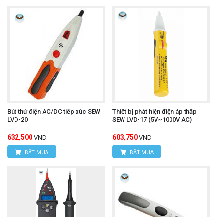
Bút thử điện AC/DC tiếp xúc SEW
Thiết bị phát hiện điện áp thấp
LVD-20
SEW LVD-17 (5V~1000V AC)
632,500
603,750
VND
VND
ĐẶT MUA
ĐẶT MUA