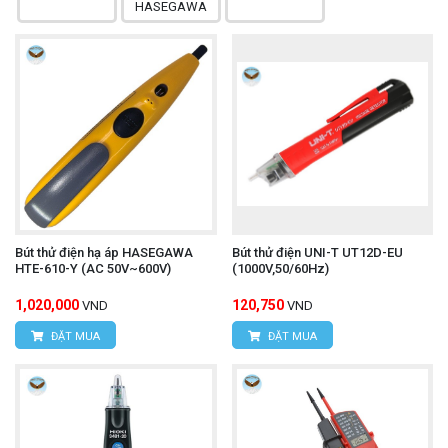
Bút thử điện hạ áp HASEGAWA
Bút thử điện UNI-T UT12D-EU
HTE-610-Y (AC 50V~600V)
(1000V,50/60Hz)
1,020,000
120,750
VND
VND
ĐẶT MUA
ĐẶT MUA