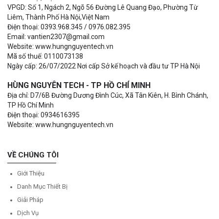
VPGD: Số 1, Ngách 2, Ngõ 56 Đường Lê Quang Đạo, Phường Từ
Liêm, Thành Phố Hà Nội,Việt Nam
Điện thoại: 0393.968.345 / 0976.082.395
Email: vantien2307@gmail.com
Website: www.hungnguyentech.vn
Mã số thuế: 0110073138
Ngày cấp: 26/07/2022 Nơi cấp Sở kế hoạch và đầu tư TP Hà Nội
HÙNG NGUYÊN TECH - TP HỒ CHÍ MINH
Địa chỉ: D7/6B Đường Dương Đình Cúc, Xã Tân Kiên, H. Bình Chánh,
TP Hồ Chí Minh
Điện thoại: 0934616395
Website: www.hungnguyentech.vn
VỀ CHÚNG TÔI
Giới Thiệu
Danh Mục Thiết Bị
Giải Pháp
Dịch Vụ