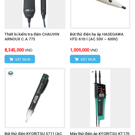
Thiết bị kiểm tra điện CHAUVIN
Bút thử điện hạ áp HASEGAWA
ARNOUX C.A 773
HTE-610-I (AC 50V ~ 600V)
8,345,000
1,009,000
VND
VND
ĐẶT MUA
ĐẶT MUA
Bút thử điện KYORITSU 5711 (AC
Máy thử điện áp KYORITSU KT170