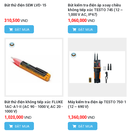
Bút thử điện SEW LVD-15
Bút kiểm tra điện áp xoay chiều
không tiếp xúc TESTO 745 (12 ~
1,000 V AC, IP67)
310,500
1,060,000
VND
VND
ĐẶT MUA
ĐẶT MUA
Bút thử điện không tiếp xúc FLUKE
Máy kiểm tra điện áp TESTO 750-1
1AC-A1-II (AC 90 - 1000 V, AC 20 -
(12 ~ 690 V)
1000 V)
1,020,000
1,360,000
VND
VND
ĐẶT MUA
ĐẶT MUA