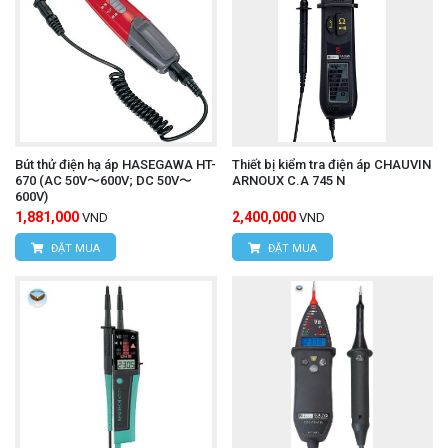
Bút thử điện hạ áp HASEGAWA HT-
Thiết bị kiểm tra điện áp CHAUVIN
670 (AC 50V〜600V; DC 50V〜
ARNOUX C.A 745 N
600V)
1,881,000
2,400,000
VND
VND
ĐẶT MUA
ĐẶT MUA