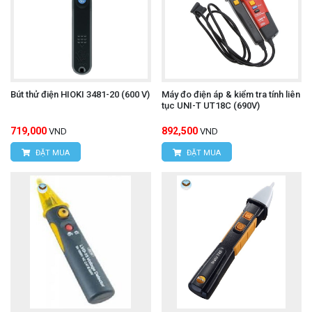
Bút thử điện HIOKI 3481-20 (600 V)
Máy đo điện áp & kiểm tra tính liên
tục UNI-T UT18C (690V)
719,000
892,500
VND
VND
ĐẶT MUA
ĐẶT MUA