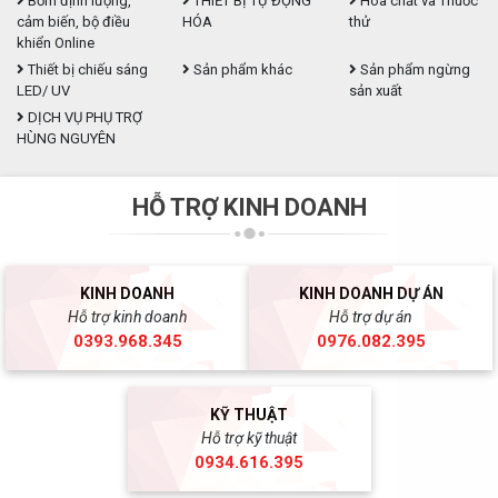
Bơm định lượng,
THIẾT BỊ TỰ ĐỘNG
Hóa chất và Thuốc
cảm biến, bộ điều
HÓA
thử
khiển Online
Thiết bị chiếu sáng
Sản phẩm khác
Sản phẩm ngừng
LED/ UV
sản xuất
DỊCH VỤ PHỤ TRỢ
HÙNG NGUYÊN
HỖ TRỢ KINH DOANH
KINH DOANH
KINH DOANH DỰ ÁN
Hỗ trợ kinh doanh
Hỗ trợ dự án
0393.968.345
0976.082.395
KỸ THUẬT
Hỗ trợ kỹ thuật
0934.616.395