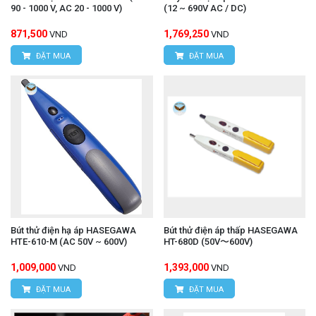
90 - 1000 V, AC 20 - 1000 V)
(12 ~ 690V AC / DC)
871,500
1,769,250
VND
VND
ĐẶT MUA
ĐẶT MUA
Bút thử điện hạ áp HASEGAWA
Bút thử điện áp thấp HASEGAWA
HTE-610-M (AC 50V ~ 600V)
HT-680D (50V〜600V)
1,009,000
1,393,000
VND
VND
ĐẶT MUA
ĐẶT MUA