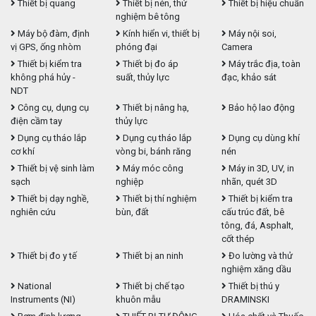
Thiết bị quang
Thiết bị nén, thử
Thiết bị hiệu chuẩn
nghiệm bê tông
Máy bộ đàm, định
Kính hiển vi, thiết bị
Máy nội soi,
vị GPS, ống nhòm
phóng đại
Camera
Thiết bị kiểm tra
Thiết bị đo áp
Máy trắc địa, toàn
không phá hủy -
suất, thủy lực
đạc, khảo sát
NDT
Công cụ, dụng cụ
Thiết bị nâng hạ,
Bảo hộ lao động
điện cầm tay
thủy lực
Dụng cụ tháo lắp
Dụng cụ tháo lắp
Dụng cụ dùng khí
cơ khí
vòng bi, bánh răng
nén
Thiết bị vệ sinh làm
Máy móc công
Máy in 3D, UV, in
sạch
nghiệp
nhãn, quét 3D
Thiết bị dạy nghề,
Thiết bị thí nghiệm
Thiết bị kiểm tra
nghiên cứu
bùn, đất
cấu trúc đất, bê
tông, đá, Asphalt,
cốt thép
Thiết bị đo y tế
Thiết bị an ninh
Đo lường và thử
nghiệm xăng dầu
National
Thiết bị chế tạo
Thiết bị thú y
Instruments (NI)
khuôn mẫu
DRAMINSKI