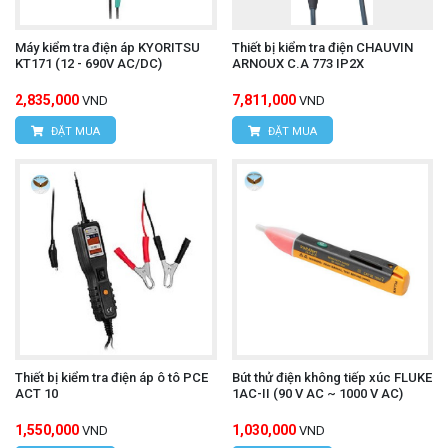
Máy kiểm tra điện áp KYORITSU
Thiết bị kiểm tra điện CHAUVIN
KT171 (12 - 690V AC/DC)
ARNOUX C.A 773 IP2X
2,835,000
7,811,000
VND
VND
ĐẶT MUA
ĐẶT MUA
Thiết bị kiểm tra điện áp ô tô PCE
Bút thử điện không tiếp xúc FLUKE
ACT 10
1AC-II (90 V AC ~ 1000 V AC)
1,550,000
1,030,000
VND
VND