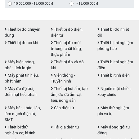
10,000,000 - 12,000,000 đ
> 12,000,000 đ
Thiết bị đo chuyên
Thiết bị đo điện,
Thiết bị đo nhiệt
dụng
điện tử
độ
Thiết bị đo cơ khí
Thiết bị đo môi
Thiết bị thí nghiệm
trường, chất lỏng,
phòng Lab
thực phẩm
Máy hiện sóng,
Thiết bị đo và dò
Thiết bị thí nghiệm
phân tích logic
khí
điện
Máy phát tín hiệu,
Viễn thông -
Thiết bị tĩnh điện
phát hàm
Truyền hình
Máy đo độ bụi,
Thiết bị hút ẩm, tạo
Nguồn một chiều,
đếm hạt tiểu phân
ẩm, đo độ ẩm vật
xoay chiều
liệu, nông sản
Máy hàn, tháo, lắp,
Cân điện tử
Máy thử nghiệm
làm mạch điện tử,
pin và tụ
SMT
Thiết bị thử
Tải giả điện tử
Máy đóng gói tự
nghiệm cơ, lý tính
động