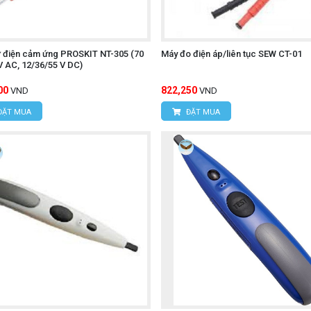
nhấp nháy và tiếng bíp sẽ phát ra. Tần suất nhấp nháy và tiế
ử điện cảm ứng PROSKIT NT-305 (70
Máy đo điện áp/liên tục SEW CT-01
V AC, 12/36/55 V DC)
ông sáng và không có tiếng bíp.
00
822,250
VND
VND
 pin, tắt nó khi không cần thiết để tiết kiệm pin.
ĐẶT MUA
ĐẶT MUA
ông sử dụng.
 UNI-T UT620A
: Trước khi chạm vào bất kỳ dây dẫn hoặc thiết bị điện nào.
 một sợi cáp hoặc trong ổ cắm.
.
n được cách điện (bằng cách di chuyển bút dọc theo chiều dài