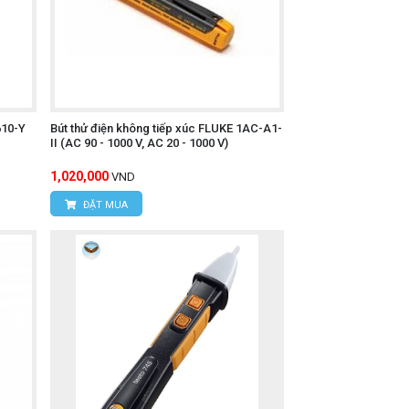
o phép sử dụng an toàn trên hầu hết các
610-Y
Bút thử điện không tiếp xúc FLUKE 1AC-A1-
II (AC 90 - 1000 V, AC 20 - 1000 V)
 tiết kiệm pin.
1,020,000
VND
ĐẶT MUA
20V AC hoặc 90V AC) bằng cách nhấn nút
n).
ắm, công tắc, cầu chì hoặc thiết bị điện