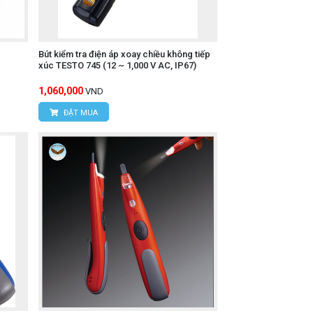
ng bíp sẽ tăng lên khi bạn càng tiến gần
Bút kiểm tra điện áp xoay chiều không tiếp
xúc TESTO 745 (12 ~ 1,000 V AC, IP67)
1,060,000
VND
ĐẶT MUA
 dây).