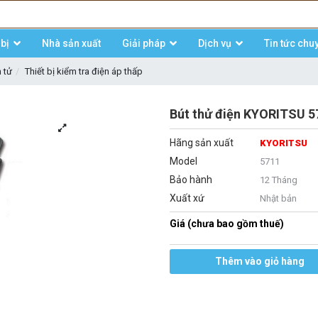
bị
Nhà sản xuất
Giải pháp
Dịch vụ
Tin tức chu
n tử
Thiết bị kiểm tra điện áp thấp
Bút thử điện KYORITSU 57
Hãng sản xuất
KYORITSU
Model
5711
Bảo hành
12 Tháng
Xuất xứ
Nhật bản
Giá (chưa bao gồm thuế)
Thêm vào giỏ hàng