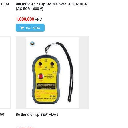
610-M
Bút thử điện hạ áp HASEGAWA HTE-610L-R
(AC 50 V~600 V)
1,080,000
VND
ĐẶT MUA
 tích hợp và đặc biệt là khả năng chống
 ưa chuộng, mang lại sự an tâm cho người
-50
Bộ thử điện áp SEW HLV-2