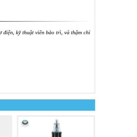
điện, kỹ thuật viên bảo trì, và thậm chí
ó điện áp. Nếu phát hiện điện áp, bút sẽ
ận mang điện.