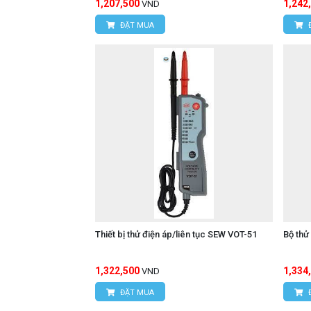
1,207,500
1,242
VND
Email:
vantien2307@gmail.com
ĐẶT MUA
Website:
www.hungnguyentech.vn
HÙNG NGUYÊN TECH - TP HỒ CH
Địa chỉ:
D7/6B đường Dương Đình Cú
Hotline: 0934.616.395
Email:
vantien2307@gmail.com
Website:
www.hungnguyentech.vn
Máy đo nội trở ắc quy U
Xem thêm:
Thiết bị thử điện áp/liên tục SEW VOT-51
Bộ thử
1,322,500
1,334
VND
ĐẶT MUA