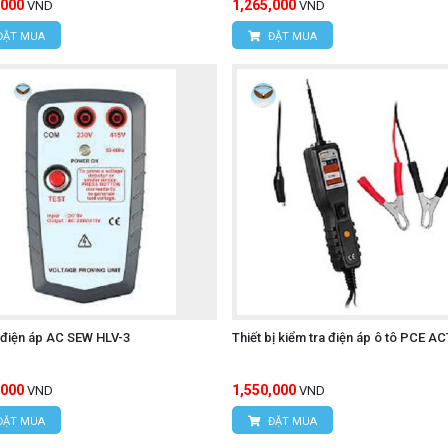
,000
1,265,000
VND
VND
ĐẶT MUA
ĐẶT MUA
Í MINH
c, Xã Tân Kiên, Huyện Bình Chánh, TP. Hồ Chí Minh.
NI-T UT677A
 điện áp AC SEW HLV-3
Thiết bị kiểm tra điện áp ô tô PCE AC
,000
1,550,000
VND
VND
ĐẶT MUA
ĐẶT MUA