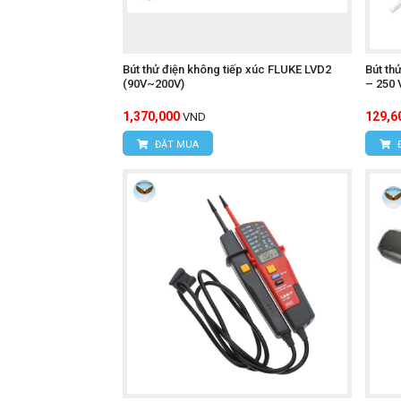
Nếu có điện áp, đèn LED ở đầu bút sẽ 
nguồn điện.
Bút thử điện không tiếp xúc FLUKE LVD2
Bút th
(90V~200V)
– 250 
Nếu không có điện áp, đèn LED sẽ kh
1,370,000
129,6
VND
Tắt đèn pin (nếu dùng): Nếu đã bật đèn
ĐẶT MUA
Tắt nguồn bút: Tắt nguồn bút khi kh
Máy đo điện trở thấp
Tìm hiểu thêm:
Ứng dụng phổ biến
Kyoritsu 5711 là công cụ lý tưởng cho:
Kiểm tra nhanh sự có mặt của điện áp
Xác định dây nóng (Live wire): Trong
Tìm cầu chì bị nổ: Trong hộp cầu chì
Phát hiện đứt dây: Trong các dây điệ