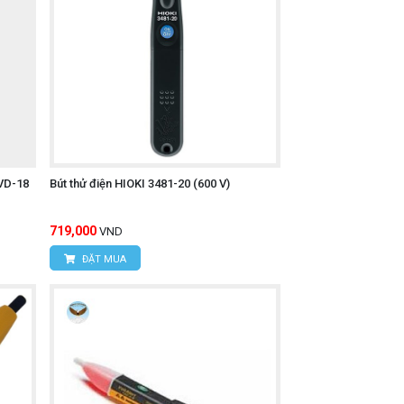
hữu ích để kiểm tra các mạch điều khiển,
 nháy của đèn LED và tần suất tiếng bíp
rí có điện.
LVD-18
Bút thử điện HIOKI 3481-20 (600 V)
làm việc trong điều kiện thiếu sáng hoặc
719,000
VND
ĐẶT MUA
hiết bị có khả năng chống bụi hoàn toàn
 ngoài trời hoặc trong môi trường khắc