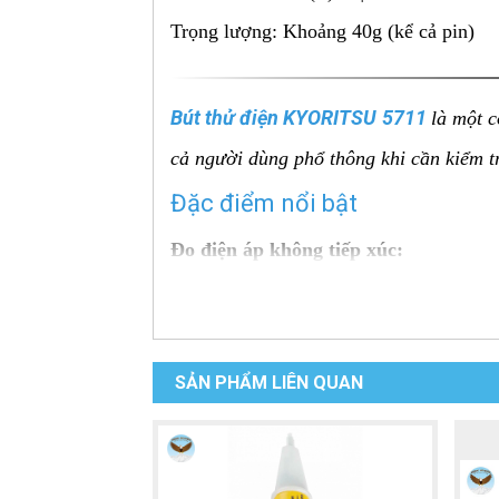
Trọng lượng: Khoảng 40g (kể cả pin)
Bút thử điện KYORITSU 5711
là một c
cả người dùng phổ thông khi cần kiểm t
Đặc điểm nổi bật
Đo điện áp không tiếp xúc:
Đây là tính năng cốt lõi. Người dùng 
phát ra tín hiệu (âm thanh, đèn LED 
Tính năng này giúp giảm thiểu rủi ro 
SẢN PHẨM LIÊN QUAN
Hai dải phát hiện điện áp:
Dải điện áp thấp: AC 20 - 1000 V (C
Dải điện áp cao: AC 90 - 1000 V (Ch