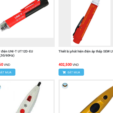
 hoạt hơn trong việc phát hiện điện áp. Dải 20V AC đặc biệt 
t hiện điện áp cảm ứng.
thanh:
 bút sẽ sáng lên và máy sẽ phát ra tiếng bíp. Cường độ nhấp
 khi tiếp cận gần nguồn điện hơn, giúp định vị chính xác vị t
ử điện UNI-T UT12D-EU
Thiết bị phát hiện điện áp thấp SEW 
,50/60Hz)
pin LED ở phía đầu bút, rất tiện lợi để chiếu sáng khu vực 
50
402,500
VND
VND
ĐẶT MUA
ĐẶT MUA
ng cầm nắm và bỏ túi.
n IEC 60529 IP67 (khi nắp đóng kín). Điều này có nghĩa là t
c ở độ sâu 1 mét trong 30 phút. Rất phù hợp cho công việc