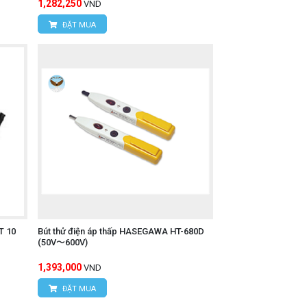
1,282,250
VND
ĐẶT MUA
T 10
Bút thử điện áp thấp HASEGAWA HT-680D
(50V〜600V)
1,393,000
VND
ĐẶT MUA