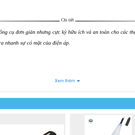
Chi tiết
ông cụ đơn giản nhưng cực kỳ hữu ích và an toàn cho các thợ 
ra nhanh sự có mặt của điện áp.
chỉ cần đưa đầu bút thử điện lại gần dây dẫn hoặc thiết bị c
Xem thêm
nhấp nháy hoặc cả hai).
điện giật, vì không cần phải tiếp xúc trực tiếp với các bộ ph
hế độ màu xanh).
ế độ màu đỏ).