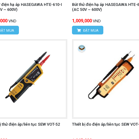
ử điện hạ áp HASEGAWA HTE-610-I
Bút thử điện hạ áp HASEGAWA HTE-
n.
V ~ 600V)
(AC 50V ~ 600V)
hiếu sáng.
,000
1,009,000
VND
VND
ác thiết bị điện an toàn trước khi sửa chữa đơn giản.
ĐẶT MUA
ĐẶT MUA
p xúc, hai dải điện áp linh hoạt, chỉ thị rõ ràng, đèn pin
Kyoritsu 5711
n CAT IV 1000V,
là một bút thử điện rất được
ÔNG NGHỆ HÙNG NGUYÊN
 Xuân Đỉnh, Q. Bắc Từ Liêm, TP. Hà Nội.
Hợp, P. Mỹ Đình 1, Q.Nam Từ Liêm, TP. Hà Nội
bị thử điện áp/liên tục SEW VOT-52
Thiết bị đo điện áp/liên tục SEW VOT
95