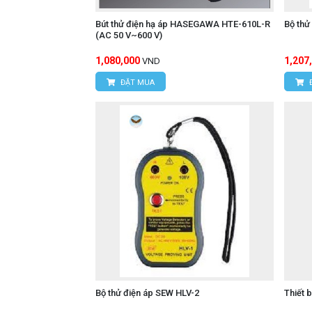
Bút thử điện hạ áp HASEGAWA HTE-610L-R
Bộ thử
(AC 50 V~600 V)
1,080,000
1,207
VND
ĐẶT MUA
Bộ thử điện áp SEW HLV-2
Thiết 