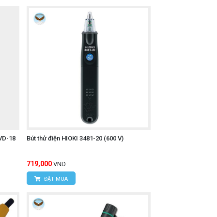
LVD-18
Bút thử điện HIOKI 3481-20 (600 V)
719,000
VND
ĐẶT MUA