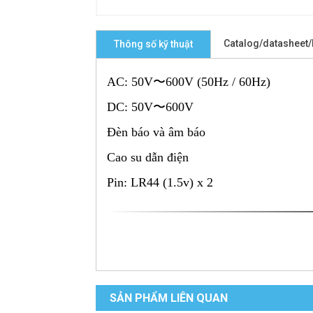
Catalog/datasheet
Thông số kỹ thuật
AC: 50V〜600V (50Hz / 60Hz)
DC: 50V〜600V
Đèn báo và âm báo
Cao su dẫn điện
Pin: LR44 (1.5v) x 2
SẢN PHẨM LIÊN QUAN