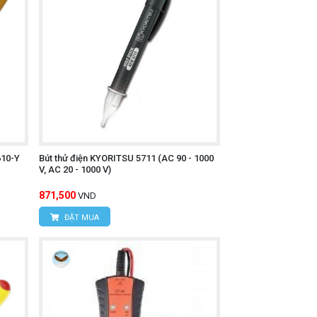
610-Y
Bút thử điện KYORITSU 5711 (AC 90 - 1000
V, AC 20 - 1000 V)
871,500
VND
ĐẶT MUA