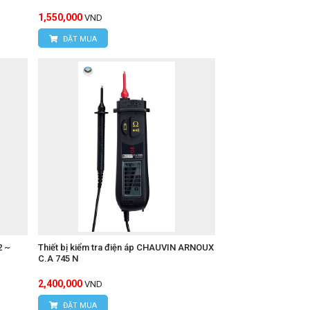
1,550,000
VND
ĐẶT MUA
2 ~
Thiết bị kiểm tra điện áp CHAUVIN ARNOUX
C.A 745 N
2,400,000
VND
ĐẶT MUA