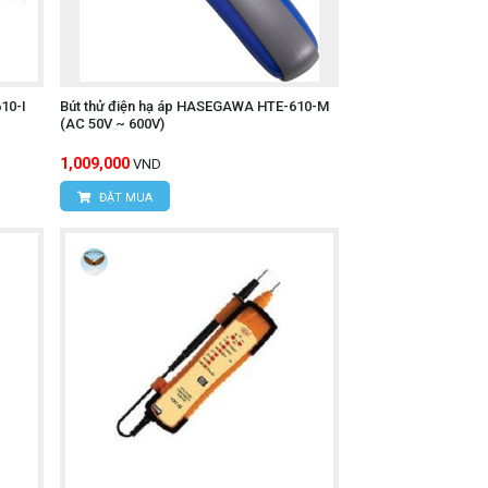
10-I
Bút thử điện hạ áp HASEGAWA HTE-610-M
(AC 50V ~ 600V)
1,009,000
VND
ĐẶT MUA