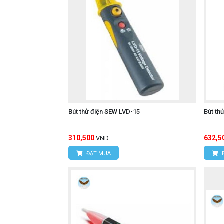
Bút thử điện SEW LVD-15
Bút th
310,500
632,5
VND
ĐẶT MUA