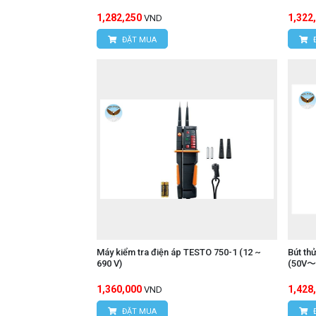
1,282,250
1,322
VND
ĐẶT MUA
Máy kiểm tra điện áp TESTO 750-1 (12 ~
Bút th
690 V)
(50V〜
1,360,000
1,428
VND
ĐẶT MUA