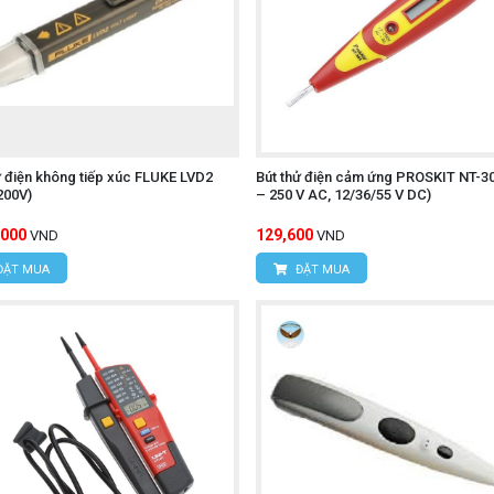
ử điện không tiếp xúc FLUKE LVD2
Bút thử điện cảm ứng PROSKIT NT-30
200V)
– 250 V AC, 12/36/55 V DC)
,000
129,600
VND
VND
ĐẶT MUA
ĐẶT MUA