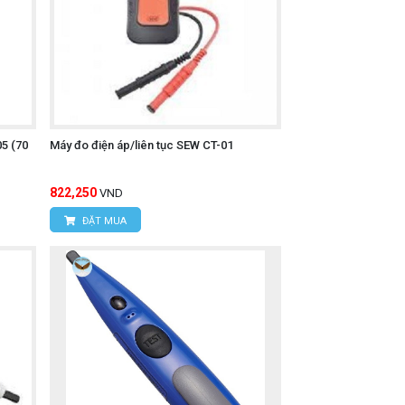
5 (70
Máy đo điện áp/liên tục SEW CT-01
822,250
VND
ĐẶT MUA