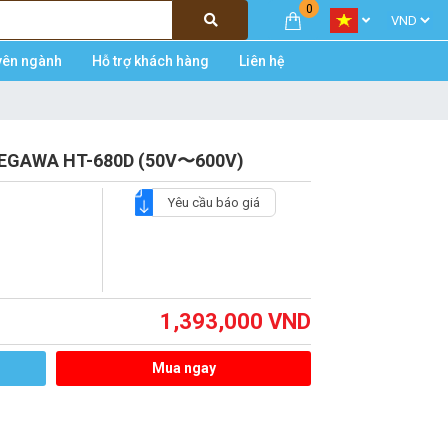
0
yên ngành
Hỗ trợ khách hàng
Liên hệ
ASEGAWA HT-680D (50V〜600V)
Yêu cầu báo giá
1,393,000
VND
Mua ngay