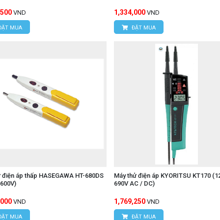
,500
1,334,000
VND
VND
ĐẶT MUA
ĐẶT MUA
ử điện áp thấp HASEGAWA HT-680DS
Máy thử điện áp KYORITSU KT170 (1
600V)
690V AC / DC)
,000
1,769,250
VND
VND
ĐẶT MUA
ĐẶT MUA