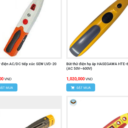
ử điện AC/DC tiếp xúc SEW LVD-20
Bút thử điện hạ áp HASEGAWA HTE-
(AC 50V~600V)
00
1,020,000
VND
VND
ĐẶT MUA
ĐẶT MUA