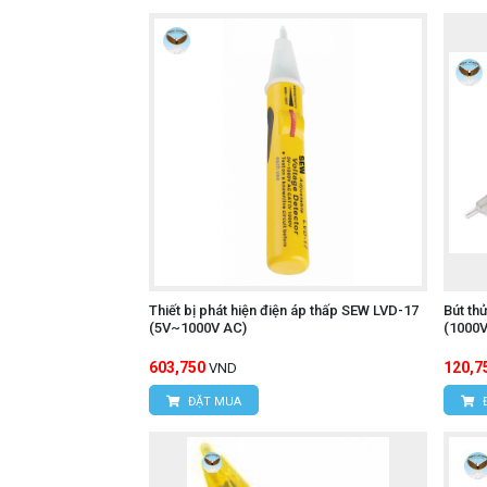
Thiết bị phát hiện điện áp thấp SEW LVD-17
Bút th
(5V~1000V AC)
(1000V
603,750
120,7
VND
ĐẶT MUA