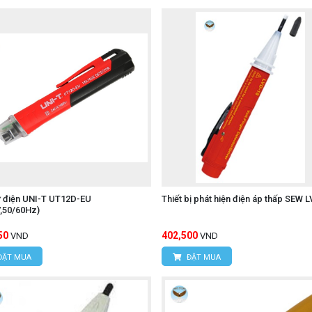
ử điện UNI-T UT12D-EU
Thiết bị phát hiện điện áp thấp SEW 
,50/60Hz)
50
402,500
VND
VND
ĐẶT MUA
ĐẶT MUA