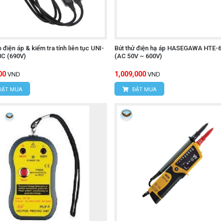
 điện áp & kiểm tra tính liên tục UNI-
Bút thử điện hạ áp HASEGAWA HTE-6
C (690V)
(AC 50V ~ 600V)
00
1,009,000
VND
VND
ĐẶT MUA
ĐẶT MUA