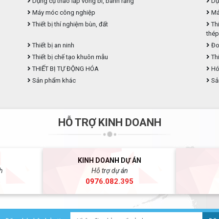
Dụng cụ tháo lắp vòng bi, bánh răng
Dụ
Máy móc công nghiệp
Máy
Thiết bị thí nghiệm bùn, đất
Thi
thé
Thiết bị an ninh
Đo
Thiết bị chế tạo khuôn mẫu
Thi
THIẾT BỊ TỰ ĐỘNG HÓA
Hóa
Sản phẩm khác
Sả
HỖ TRỢ KINH DOANH
KINH DOANH DỰ ÁN
h
Hỗ trợ dự án
5
0976.082.395