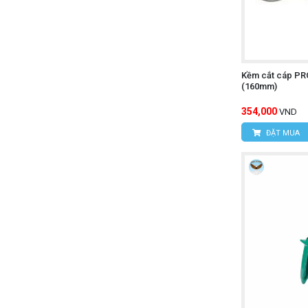
Kềm cắt cáp PR
(160mm)
354,000
VND
ĐẶT MUA