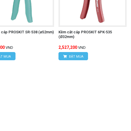
 cáp PROSKIT SR-538 (ø52mm)
Kềm cắt cáp PROSKIT 6PK-535
(Ø32mm)
200
2,527,200
VND
VND
T MUA
ĐẶT MUA