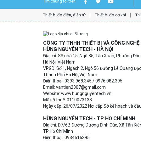
Tìm chúng tôi trên
Thiết bị đo điện, điện tử
Thiết bị đo cơ khí
Thi
CÔNG TY TNHH THIẾT BỊ VÀ CÔNG NGH
HÙNG NGUYÊN TECH - HÀ NỘI
Địa chỉ: Số nhà 15, Ngõ 85, Tân Xuân, Phường Đô
Hà Nội, Việt Nam
VPGD: Số 1, Ngách 2, Ngõ 56 Đường Lê Quang Đạ
Thành Phố Hà Nội,Việt Nam
Điện thoại: 0393.968.345 / 0976.082.395
Email: vantien2307@gmail.com
Website: www.hungnguyentech.vn
Mã số thuế: 0110073138
Ngày cấp: 26/07/2022 Nơi cấp Sở kế hoạch và đầu
HÙNG NGUYÊN TECH - TP HỒ CHÍ MINH
Địa chỉ: D7/6B Đường Dương Đình Cúc, Xã Tân Kiên
TP Hồ Chí Minh
Điện thoại: 0934616395