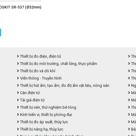
OSKIT SR-537 (Ø32mm)
Thiết bị đo điện, điện tử
Thi
Thiết bị đo môi trường, chất lỏng, thực phẩm
Thi
Thiết bị đo và dò khí
Thi
Viễn thông - Truyền hình
Thi
Thiết bị hút ẩm, tạo ẩm, đo độ ẩm vật liệu, nông sản
Ngu
Cân điện tử
Máy
Tải giả điện tử
Má
Thiết bị nén, thử nghiệm bê tông
Thi
Kính hiển vi, thiết bị phóng đại
Máy
Thiết bị đo áp suất, thủy lực
Máy
Thiết bị nâng hạ, thủy lực
Bả