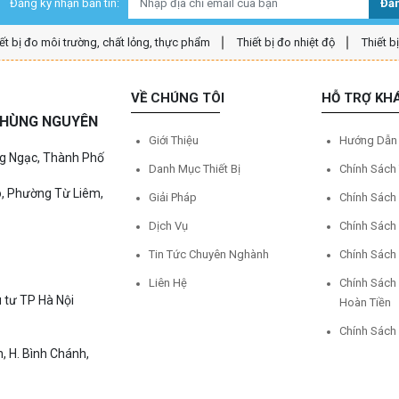
Đăng ký nhận bản tin:
Đăn
ết bị đo môi trường, chất lỏng, thực phẩm
Thiết bị đo nhiệt độ
Thiết b
VỀ CHÚNG TÔI
HỖ TRỢ KH
Ệ HÙNG NGUYÊN
Giới Thiệu
Hướng Dẫn
ng Ngạc, Thành Phố
Danh Mục Thiết Bị
Chính Sách
o, Phường Từ Liêm,
Giải Pháp
Chính Sách
Dịch Vụ
Chính Sách
Tin Tức Chuyên Nghành
Chính Sách
Liên Hệ
Chính Sách
 tư TP Hà Nội
Hoàn Tiền
Chính Sách
, H. Bình Chánh,