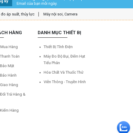
g ký
Email của bạn mỗi ngày.
ị đo áp suất, thủy lực
Máy nội soi, Camera
ÁCH HÀNG
DANH MỤC THIẾT BỊ
 Mua Hàng
Thiết Bị Tĩnh Điện
 Thanh Toán
Máy Đo Độ Bụi, Đếm Hạt
Tiểu Phân
 Bảo Mật
Hóa Chất Và Thuốc Thử
 Bảo Hành
Viễn Thông - Truyền Hình
 Giao Hàng
 Đổi Trả Hàng &
 Kiểm Hàng