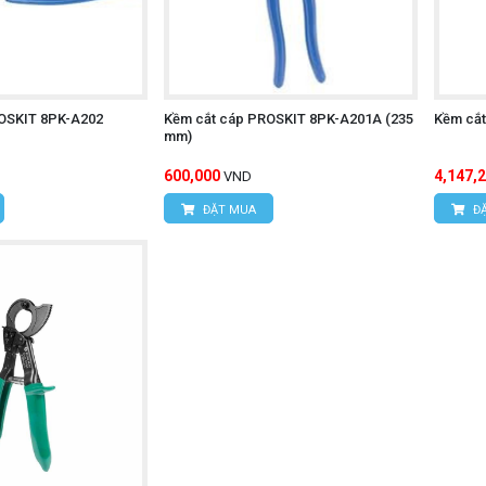
OSKIT 8PK-A202
Kềm cắt cáp PROSKIT 8PK-A201A (235
Kềm cắt
mm)
600,000
4,147,
VND
ĐẶT MUA
ĐẶ