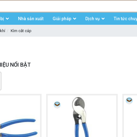
bị
Nhà sản xuất
Giải pháp
Dịch vụ
Tin tức chu
khí
Kìm cắt cáp
IỆU NỔI BẬT