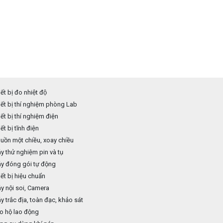
ết bị đo nhiệt độ
ết bị thí nghiệm phòng Lab
ết bị thí nghiệm điện
ết bị tĩnh điện
ồn một chiều, xoay chiều
 thử nghiệm pin và tụ
y đóng gói tự động
ết bị hiệu chuẩn
 nội soi, Camera
 trắc địa, toàn đạc, khảo sát
o hộ lao động