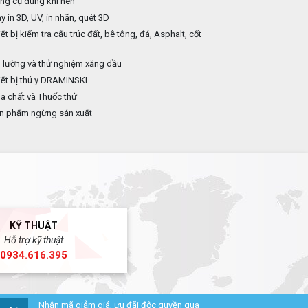
ng cụ dùng khí nén
 in 3D, UV, in nhãn, quét 3D
ết bị kiểm tra cấu trúc đất, bê tông, đá, Asphalt, cốt
p
 lường và thử nghiệm xăng dầu
ết bị thú y DRAMINSKI
 chất và Thuốc thử
n phẩm ngừng sản xuất
KỸ THUẬT
Hỗ trợ kỹ thuật
0934.616.395
Nhận mã giảm giá, ưu đãi độc quyền qua