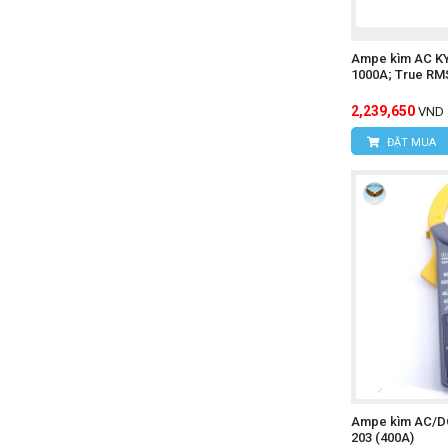
Ampe kìm AC K
1000A; True RM
2,239,650
VND
ĐẶT MUA
Ampe kìm AC/
203 (400A)