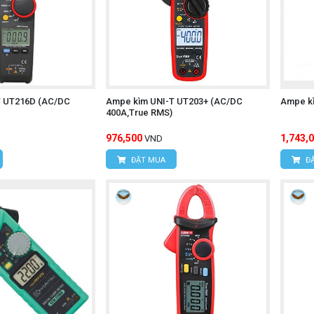
T UT216D (AC/DC
Ampe kìm UNI-T UT203+ (AC/DC
Ampe kì
400A,True RMS)
976,500
1,743,
VND
ĐẶT MUA
ĐẶ