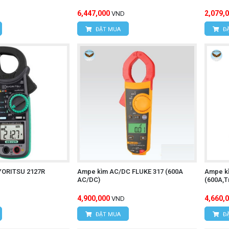
6,447,000
2,079,
VND
ĐẶT MUA
ĐẶ
YORITSU 2127R
Ampe kìm AC/DC FLUKE 317 (600A
Ampe k
AC/DC)
(600A,T
4,900,000
4,660,
VND
ĐẶT MUA
ĐẶ