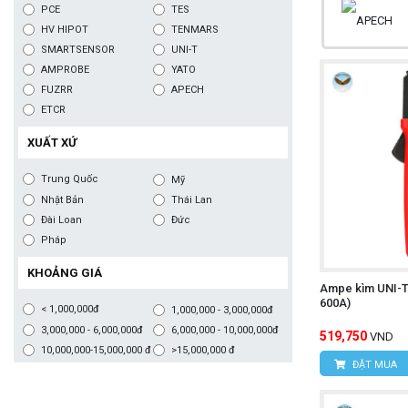
PCE
TES
HV HIPOT
TENMARS
SMARTSENSOR
UNI-T
AMPROBE
YATO
FUZRR
APECH
ETCR
XUẤT XỨ
Trung Quốc
Mỹ
Nhật Bản
Thái Lan
Đài Loan
Đức
Pháp
KHOẢNG GIÁ
Ampe kìm UNI-T
600A)
< 1,000,000đ
1,000,000 - 3,000,000đ
3,000,000 - 6,000,000đ
6,000,000 - 10,000,000đ
519,750
VND
10,000,000-15,000,000 đ
>15,000,000 đ
ĐẶT MUA