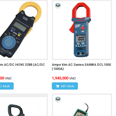
m AC/DC HIOKI 3288 (AC/DC
Ampe kìm AC Sanwa SANWA DCL1000
(1000A)
000
1,940,000
VND
VND
T MUA
ĐẶT MUA