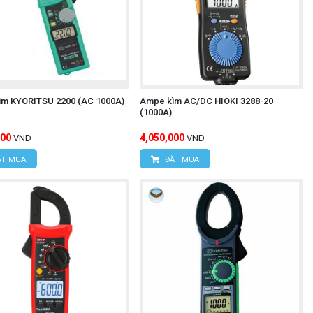
m KYORITSU 2200 (AC 1000A)
Ampe kìm AC/DC HIOKI 3288-20
(1000A)
000
4,050,000
VND
VND
T MUA
ĐẶT MUA