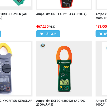
YORITSU 2200R (AC
Ampe kìm UNI-T UT210A (AC 200A)
Ampe k
S)
600A,Tr
467,250
483,00
VND
ĐẶT MUA
ĐẶ
DC KYORITSU KEWSNAP
Ampe kìm EXTECH 380926 (AC/DC
Ampe k
2000A,RMS)
1000A)