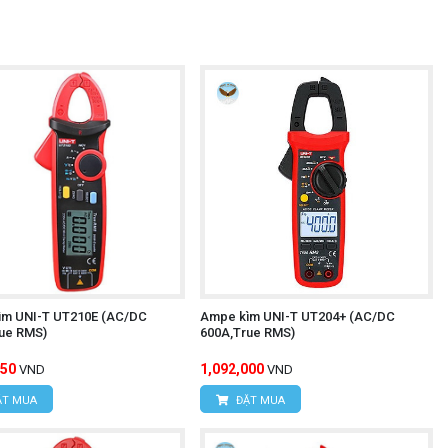
ìm UNI-T UT210E (AC/DC
Ampe kìm UNI-T UT204+ (AC/DC
ue RMS)
600A,True RMS)
750
1,092,000
VND
VND
T MUA
ĐẶT MUA