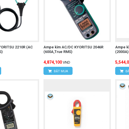
YORITSU 2210R (AC
Ampe kìm AC/DC KYORITSU 2046R
Ampe k
S)
(600A,True RMS)
(2000A)
4,874,100
5,544,
VND
ĐẶT MUA
ĐẶ