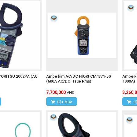
YORITSU 2002PA (AC
Ampe kìm AC/DC HIOKI CM4371-50
Ampe kì
(600A AC/DC; True Rms)
1000A)
7,700,000
3,260,
VND
ĐẶT MUA
ĐẶ