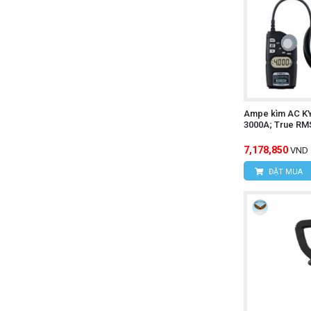
Ampe kìm AC K
3000A; True RM
7,178,850
VND
ĐẶT MUA