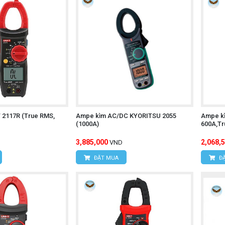
 2117R (True RMS,
Ampe kìm AC/DC KYORITSU 2055
Ampe k
(1000A)
600A,Tr
3,885,000
2,068,
VND
ĐẶT MUA
ĐẶ