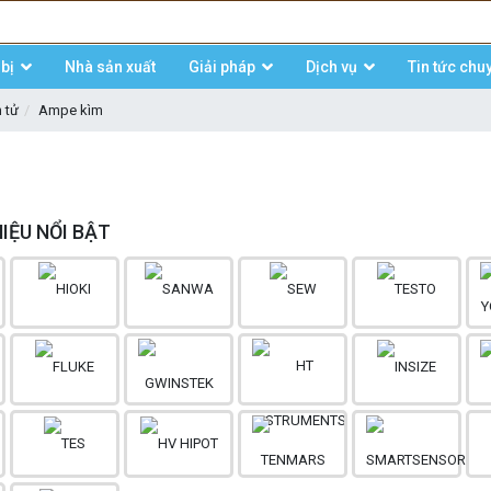
bị
Nhà sản xuất
Giải pháp
Dịch vụ
Tin tức chu
n tử
Ampe kìm
IỆU NỔI BẬT