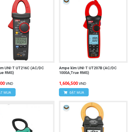
ìm UNI-T UT216C (AC/DC
Ampe kìm UNI-T UT207B (AC/DC
ue RMS)
1000A,True RMS)
500
1,606,500
VND
VND
T MUA
ĐẶT MUA