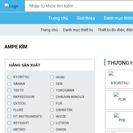
Trang chủ
Giới thiệu
Danh mục thiết 
Trang chủ
Danh mục thiết bị
Thiết bị đo điện, điệ
AMPE KÌM
THƯƠNG H
HÃNG SẢN XUẤT
KYORITSU
HIOKI
SANWA
SEW
TESTO
YOKOGAWA
BKPRECISION
CHAUVIN ARNOUX
EXTECH
FLIR
FLUKE
GWINSTEK
HT INSTRUMENTS
INSIZE
KEYSIGHT
LUTRON
METRIX
OWON