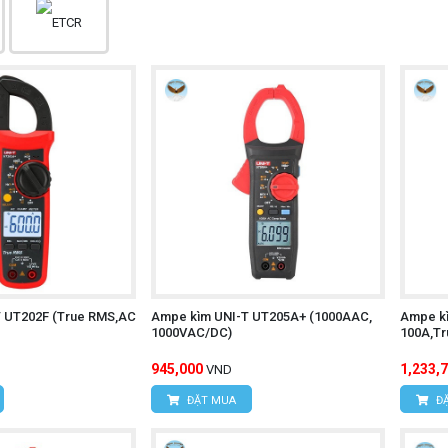
 UT202F (True RMS,AC
Ampe kìm UNI-T UT205A+ (1000AAC,
Ampe k
1000VAC/DC)
100A,Tr
945,000
1,233,
VND
ĐẶT MUA
ĐẶ