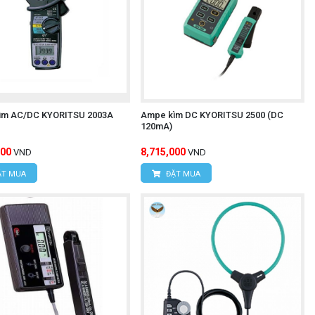
ìm AC/DC KYORITSU 2003A
Ampe kìm DC KYORITSU 2500 (DC
120mA)
000
8,715,000
VND
VND
T MUA
ĐẶT MUA