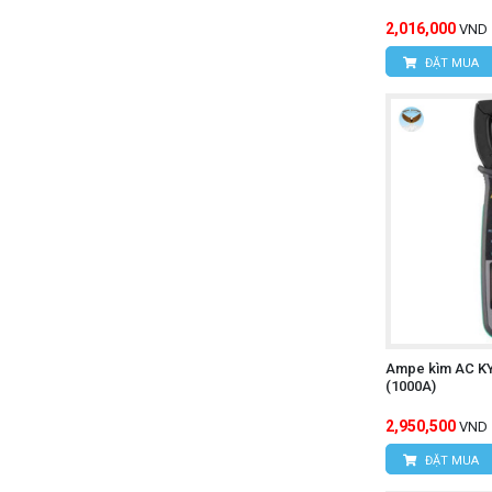
2,016,000
VND
ĐẶT MUA
Ampe kìm AC K
(1000A)
2,950,500
VND
ĐẶT MUA