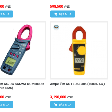
000
598,500
VND
VND
T MUA
ĐẶT MUA
ìm AC/DC SANWA DCM600DR
Ampe kìm AC FLUKE 305 (1000A AC,)
rue RMS)
000
3,190,000
VND
VND
T MUA
ĐẶT MUA