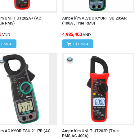
ìm UNI-T UT202A+ (AC
Ampe kìm AC/DC KYORITSU 2056R
ue RMS)
(100A , True RMS)
0
4,985,400
VND
VND
T MUA
ĐẶT MUA
ìm AC KYORITSU 2117R (AC
Ampe kìm UNI-T UT202R (True
RMS,AC 400A)