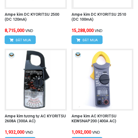
Ampe kìm DC KYORITSU 2500
Ampe kìm DC KYORITSU 2510
(DC 120mA)
(DC 100mA)
8,715,000
15,288,000
VND
VND
ĐẶT MUA
ĐẶT MUA
Ampe kìm tương tự AC KYORITSU
Ampe kìm AC KYORITSU
2608A (300A AC)
KEWSNAP200 (400A AC)
1,932,000
1,092,000
VND
VND