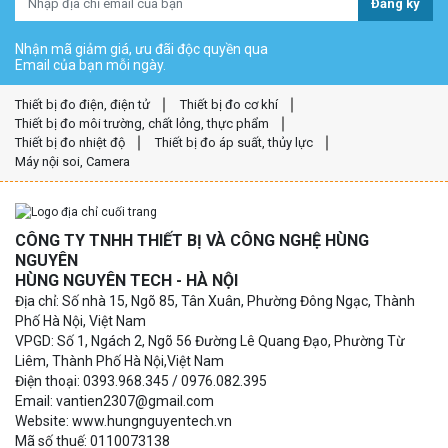
Đăng ký
Nhận mã giảm giá, ưu đãi độc quyền qua
Email của bạn mỗi ngày.
Thiết bị đo điện, điện tử
Thiết bị đo cơ khí
Thiết bị đo môi trường, chất lỏng, thực phẩm
Thiết bị đo nhiệt độ
Thiết bị đo áp suất, thủy lực
Máy nội soi, Camera
CÔNG TY TNHH THIẾT BỊ VÀ CÔNG NGHỆ HÙNG
NGUYÊN
HÙNG NGUYÊN TECH - HÀ NỘI
Địa chỉ: Số nhà 15, Ngõ 85, Tân Xuân, Phường Đông Ngạc, Thành
Phố Hà Nội, Việt Nam
VPGD: Số 1, Ngách 2, Ngõ 56 Đường Lê Quang Đạo, Phường Từ
Liêm, Thành Phố Hà Nội,Việt Nam
Điện thoại: 0393.968.345 / 0976.082.395
Email: vantien2307@gmail.com
Website: www.hungnguyentech.vn
Mã số thuế: 0110073138