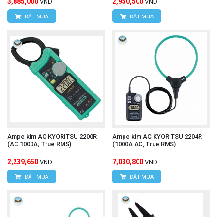
3,885,000
2,950,500
VND
VND
ĐẶT MUA
ĐẶT MUA
Ampe kìm AC KYORITSU 2200R
Ampe kìm AC KYORITSU 2204R
(AC 1000A; True RMS)
(1000A AC, True RMS)
2,239,650
7,030,800
VND
VND
ĐẶT MUA
ĐẶT MUA