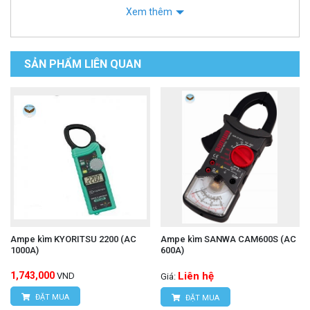
Xem thêm
SẢN PHẨM LIÊN QUAN
Ampe kìm KYORITSU 2200 (AC
Ampe kìm SANWA CAM600S (AC
1000A)
600A)
1,743,000
Liên hệ
VND
Giá:
ĐẶT MUA
ĐẶT MUA