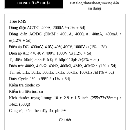
THÔNG SỐ KỸ THUẬT
Catalog/datasheet/Hướng dẫn
sử dụng
True RMS
Dòng điện AC/DC: 400A, 2000A /±(2% + 5d)
Dòng điện AC/DC (DMM): 400μA, 4000μA, 40mA, 400mA /
±(1.2% + 5d)
Điện áp DC: 400mV, 4.0V, 40V, 400V, 1000V /±(1% + 2d)
Điện áp AC: 4V, 40V, 400V, 1000V /±(1.2% + 5d)
Tụ điện: 50nF, 500nF, 5.0μF, 50μF 10pF /±(3% + 5d)
Điện trở: 400Ω, 4.0kΩ, 40kΩ, 400kΩ, 4MΩ, 40MΩ /±(1% + 5d)
Tần số: 5Hz, 50Hz, 500Hz, 5kHz, 50kHz, 100kHz /±(1% + 5d)
Duty Cycle: 1% to 99% /±(1% + 5d)
Kiểm tra diode: có
Kiểm tra liên tục: có
Kích thước/ trọng lượng: 10 x 2.9 x 1.5 inch (255x73x38mm) /
14oz. (380g)
Cung cấp kèm theo dây đo, pin 9V
Chi tiết