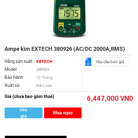
Ampe kìm EXTECH 380926 (AC/DC 2000A,RMS)
Hãng sản xuất
EXTECH
Yêu cầu báo giá
Model
380926
Bảo hành
12 Tháng
Xuất xứ
Đài Loan
Giá (chưa bao gồm thuế)
6,447,000
VND
Thêm
vào
Mua ngay
giỏ
hàng