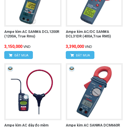
Ampe kìm AC SANWA DCL1200R
Ampe kìm AC/DC SANWA
(1200A, True Rms)
DCL31DR (400A,True RMS)
3,150,000
3,390,000
VND
VND
ĐẶT MUA
ĐẶT MUA
Ampe kìm AC dây đo mềm
Ampe kìm AC SANWA DCM660R