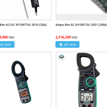
kìm AC/DC KYORITSU 2010 (20A)
Ampe kìm AC KYORITSU 2031 (200A
ÔNG NGHỆ HÙNG NGUYÊN
8,000
2,316,300
VND
VND
 Xuân Đỉnh, Q. Bắc Từ Liêm, TP. Hà Nội.
ĐẶT MUA
ĐẶT MUA
Hợp, P. Mỹ Đình 1, Q.Nam Từ Liêm, TP. Hà Nội
95
Í MINH
c, Xã Tân Kiên, Huyện Bình Chánh, TP. Hồ Chí Minh.