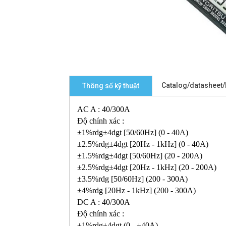
Catalog/datasheet
Thông số kỹ thuật
AC A : 40/300A
Độ chính xác :
±1%rdg±4dgt [50/60Hz] (0 - 40A)
±2.5%rdg±4dgt [20Hz - 1kHz] (0 - 40A)
±1.5%rdg±4dgt [50/60Hz] (20 - 200A)
±2.5%rdg±4dgt [20Hz - 1kHz] (20 - 200A)
±3.5%rdg [50/60Hz] (200 - 300A)
±4%rdg [20Hz - 1kHz] (200 - 300A)
DC A : 40/300A
Độ chính xác :
±1%rdg±4dgt (0 - ±40A)