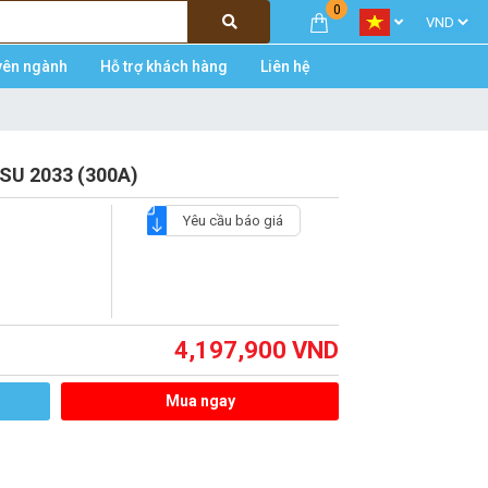
0
yên ngành
Hỗ trợ khách hàng
Liên hệ
SU 2033 (300A)
Yêu cầu báo giá
4,197,900
VND
Mua ngay