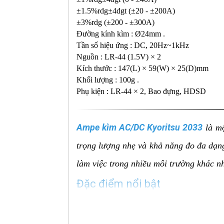
±1.5%rdg±4dgt (±20 - ±200A)
±3%rdg (±200 - ±300A)
Đường kính kìm : Ø24mm .
Tần số hiệu ứng : DC, 20Hz~1kHz
Nguồn : LR-44 (1.5V) × 2
Kích thước : 147(L) × 59(W) × 25(D)mm
Khối lượng : 100g .
Phụ kiện : LR-44 × 2, Bao đựng, HDSD
Ampe kìm AC/DC Kyoritsu 2033
là mộ
trọng lượng nhẹ và khả năng đo đa dạng
làm việc trong nhiều môi trường khác n
Đặc điểm nổi bật
Khả năng đo dòng AC/DC:
Dải đo dòng AC: 40A / 300A.