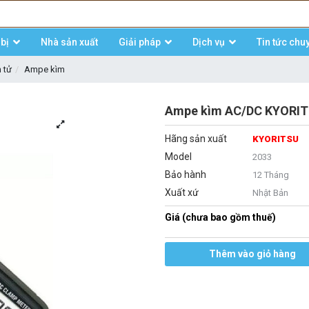
bị
Nhà sản xuất
Giải pháp
Dịch vụ
Tin tức chu
n tử
Ampe kìm
Ampe kìm AC/DC KYORIT
Hãng sản xuất
KYORITSU
Model
2033
Bảo hành
12 Tháng
Xuất xứ
Nhật Bản
Giá (chưa bao gồm thuế)
Thêm vào giỏ hàng