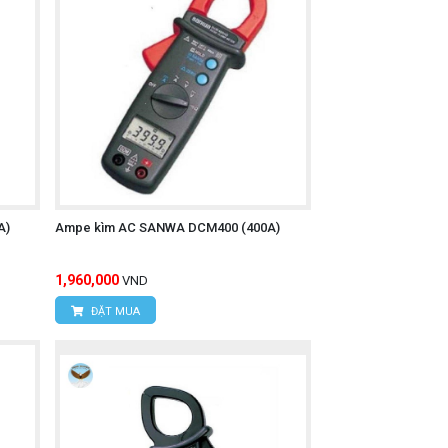
 sử dụng khi làm việc với các hệ thống
 trên thị trường, rất tiện lợi để mang
A)
Ampe kìm AC SANWA DCM400 (400A)
1,960,000
VND
ĐẶT MUA
, cửa hàng, các thiết bị gia dụng.