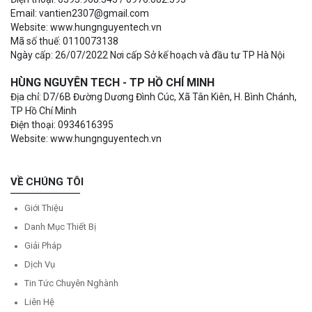
Email: vantien2307@gmail.com
Website: www.hungnguyentech.vn
Mã số thuế: 0110073138
Ngày cấp: 26/07/2022 Nơi cấp Sở kế hoạch và đầu tư TP Hà Nội
HÙNG NGUYÊN TECH - TP HỒ CHÍ MINH
Địa chỉ: D7/6B Đường Dương Đình Cúc, Xã Tân Kiên, H. Bình Chánh,
TP Hồ Chí Minh
Điện thoại: 0934616395
Website: www.hungnguyentech.vn
VỀ CHÚNG TÔI
Giới Thiệu
Danh Mục Thiết Bị
Giải Pháp
Dịch Vụ
Tin Tức Chuyên Nghành
Liên Hệ