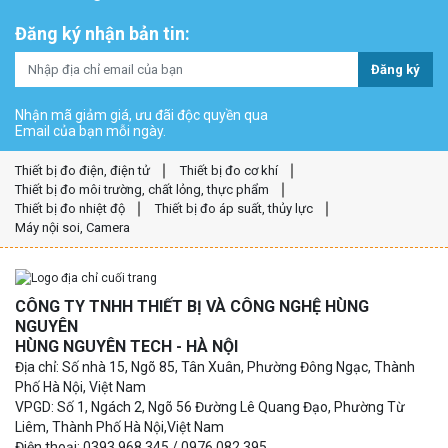
Đăng ký nhận bản tin:
Đăng ký
Nhận mã giảm giá, ưu đãi độc quyền qua
Email của bạn mỗi ngày.
Thiết bị đo điện, điện tử
Thiết bị đo cơ khí
Thiết bị đo môi trường, chất lỏng, thực phẩm
Thiết bị đo nhiệt độ
Thiết bị đo áp suất, thủy lực
Máy nội soi, Camera
CÔNG TY TNHH THIẾT BỊ VÀ CÔNG NGHỆ HÙNG
NGUYÊN
HÙNG NGUYÊN TECH - HÀ NỘI
Địa chỉ: Số nhà 15, Ngõ 85, Tân Xuân, Phường Đông Ngạc, Thành
Phố Hà Nội, Việt Nam
VPGD: Số 1, Ngách 2, Ngõ 56 Đường Lê Quang Đạo, Phường Từ
Liêm, Thành Phố Hà Nội,Việt Nam
Điện thoại: 0393.968.345 / 0976.082.395