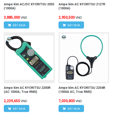
Ampe kìm AC/DC KYORITSU 2055
Ampe kìm AC KYORITSU 2127R
Hotline: 0934.616.395
(1000A)
(1000A)
Email:
vantien2307@gmail.com
3,885,000
2,950,500
VND
VND
Website:
www.hungnguyentech.vn
ĐẶT MUA
ĐẶT MUA
Đồng hồ vạn năng UNI-T UT890C
Xem thêm:
Ampe kìm AC KYORITSU 2200R
Ampe kìm AC KYORITSU 2204R
(AC 1000A; True RMS)
(1000A AC, True RMS)
2,239,650
7,030,800
VND
VND
ĐẶT MUA
ĐẶT MUA