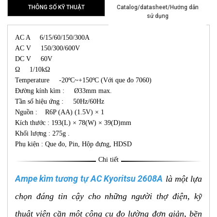
THÔNG SỐ KỸ THUẬT
Catalog/datasheet/Hướng dẫn
sử dụng
AC A 6/15/60/150/300A
AC V 150/300/600V
DC V 60V
Ω 1/10kΩ
Temperature -20ºC~+150ºC (Với que đo 7060)
Đường kính kìm : Ø33mm max.
Tần số hiệu ứng : 50Hz/60Hz
Nguồn : R6P (AA) (1.5V) × 1
Kích thước : 193(L) × 78(W) × 39(D)mm
Khối lượng : 275g .
Phụ kiện : Que đo, Pin, Hộp đựng, HDSD
Chi tiết
Ampe kìm tương tự AC Kyoritsu 2608A
là một lựa
chọn đáng tin cậy cho những người thợ điện, kỹ
thuật viên cần một công cụ đo lường đơn giản, bền