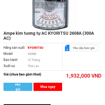
Ampe kìm tương tự AC KYORITSU 2608A (300A
AC)
Hãng sản xuất
KYORITSU
Yêu cầu báo giá
Model
2608A
Bảo hành
12 Tháng
Xuất xứ
Thái Lan
Giá (chưa bao gồm thuế)
1,932,000
VND
Thêm
vào
Mua ngay
giỏ
hàng