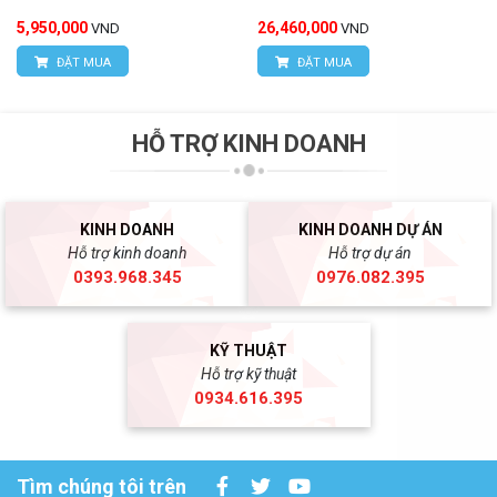
5,950,000
26,460,000
VND
VND
ĐẶT MUA
ĐẶT MUA
HỖ TRỢ KINH DOANH
KINH DOANH
KINH DOANH DỰ ÁN
Hỗ trợ kinh doanh
Hỗ trợ dự án
0393.968.345
0976.082.395
KỸ THUẬT
Hỗ trợ kỹ thuật
0934.616.395
Tìm chúng tôi trên