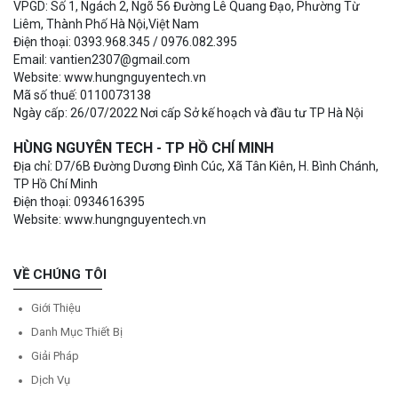
VPGD: Số 1, Ngách 2, Ngõ 56 Đường Lê Quang Đạo, Phường Từ
Liêm, Thành Phố Hà Nội,Việt Nam
Điện thoại: 0393.968.345 / 0976.082.395
Email: vantien2307@gmail.com
Website: www.hungnguyentech.vn
Mã số thuế: 0110073138
Ngày cấp: 26/07/2022 Nơi cấp Sở kế hoạch và đầu tư TP Hà Nội
HÙNG NGUYÊN TECH - TP HỒ CHÍ MINH
Địa chỉ: D7/6B Đường Dương Đình Cúc, Xã Tân Kiên, H. Bình Chánh,
TP Hồ Chí Minh
Điện thoại: 0934616395
Website: www.hungnguyentech.vn
VỀ CHÚNG TÔI
Giới Thiệu
Danh Mục Thiết Bị
Giải Pháp
Dịch Vụ