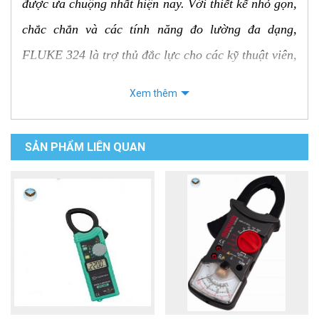
được ưa chuộng nhất hiện nay. Với thiết kế nhỏ gọn,
chắc chắn và các tính năng đo lường đa dạng,
FLUKE 324 là trợ thủ đắc lực cho các kỹ thuật viên,
thợ điện và những người làm việc trong lĩnh vực
Xem thêm
điện tử.
Đặc điểm nổi bật của FLUKE 324
SẢN PHẨM LIÊN QUAN
Đo cả dòng AC và DC:
FLUKE 324 có khả năng
đo cả dòng điện xoay chiều (AC) và dòng điện
một chiều (DC), mở rộng phạm vi ứng dụng của
thiết bị.
Độ chính xác cao:
Với độ phân giải 6000 count,
FLUKE 324 cung cấp kết quả đo rất chính xác.
Dải đo rộng:
Thiết bị có thể đo dòng điện