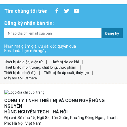
Tìm chúng tôi trên
Đăng ký nhận bản tin:
Đăng ký
Nhận mã giảm giá, ưu đãi độc quyền qua
Email của bạn mỗi ngày.
Thiết bị đo điện, điện tử
Thiết bị đo cơ khí
Thiết bị đo môi trường, chất lỏng, thực phẩm
Thiết bị đo nhiệt độ
Thiết bị đo áp suất, thủy lực
Máy nội soi, Camera
CÔNG TY TNHH THIẾT BỊ VÀ CÔNG NGHỆ HÙNG
NGUYÊN
HÙNG NGUYÊN TECH - HÀ NỘI
Địa chỉ: Số nhà 15, Ngõ 85, Tân Xuân, Phường Đông Ngạc, Thành
Phố Hà Nội, Việt Nam