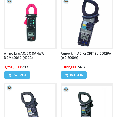
VPDG:
Số 20D, ngõ 16/28 Đỗ Xuân Hợp, P.Mỹ
Đình 1, Q.Nam Từ Liêm, TP.Hà Nội
Hotline: 0393.968.345 / 0976.082.395
Email:
vantien2307@gmail.com
Website:
www.hungnguyentech.vn
Ampe kìm AC/DC SANWA
Ampe kìm AC KYORITSU 2002PA
HÙNG NGUYÊN TECH - TP HỒ CHÍ MINH
DCM400AD (400A)
(AC 2000A)
Địa chỉ:
D7/6B đường Dương Đình Cúc, Xã Tân
3,290,000
3,822,000
VND
VND
Kiên, Huyện Bình Chánh, Tp.Hồ Chí Minh.
ĐẶT MUA
ĐẶT MUA
Hotline: 0934.616.395
Email:
vantien2307@gmail.com
Website:
www.hungnguyentech.vn
Camera nhiệt độ UNI-T
Tham khảo thêm: