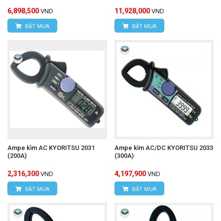
6,898,500
11,928,000
VND
VND
ĐẶT MUA
ĐẶT MUA
Ampe kìm AC KYORITSU 2031
Ampe kìm AC/DC KYORITSU 2033
(200A)
(300A)
2,316,300
4,197,900
VND
VND
ĐẶT MUA
ĐẶT MUA