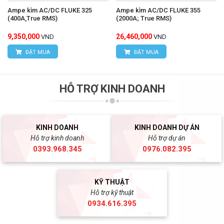
Ampe kìm AC/DC FLUKE 325
Ampe kìm AC/DC FLUKE 355
(400A,True RMS)
(2000A; True RMS)
9,350,000
26,460,000
VND
VND
ĐẶT MUA
ĐẶT MUA
HỖ TRỢ KINH DOANH
KINH DOANH
KINH DOANH DỰ ÁN
Hỗ trợ kinh doanh
Hỗ trợ dự án
0393.968.345
0976.082.395
KỸ THUẬT
Hỗ trợ kỹ thuật
0934.616.395