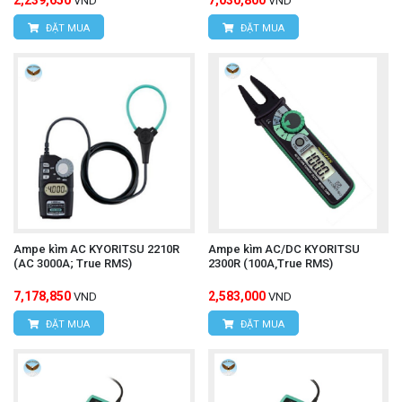
VND
VND
ĐẶT MUA
ĐẶT MUA
Ampe kìm AC KYORITSU 2210R
Ampe kìm AC/DC KYORITSU
(AC 3000A; True RMS)
2300R (100A,True RMS)
7,178,850
2,583,000
VND
VND
ĐẶT MUA
ĐẶT MUA