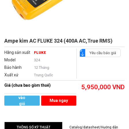
Ampe kìm AC FLUKE 324 (400A AC,True RMS)
Hãng sản xuất
FLUKE
Yêu cầu báo giá
Model
324
Bảo hành
12 Tháng
Xuất xứ
Trung Quốc
Giá (chưa bao gồm thuế)
5,950,000
VND
Thêm
vào
Mua ngay
giỏ
hàng
THÔNG SỐ KỸ THUẬT
Catalog/datasheet/Hướng dẫn