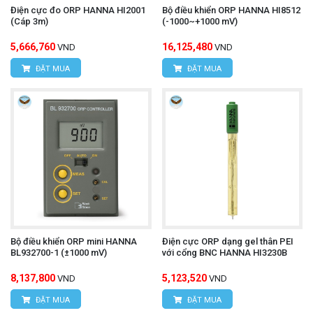
Điện cực đo ORP HANNA HI2001
Bộ điều khiển ORP HANNA HI8512
(Cáp 3m)
(-1000~+1000 mV)
5,666,760
16,125,480
VND
VND
ĐẶT MUA
ĐẶT MUA
Bộ điều khiển ORP mini HANNA
Điện cực ORP dạng gel thân PEI
BL932700-1 (±1000 mV)
với cổng BNC HANNA HI3230B
8,137,800
5,123,520
VND
VND
ĐẶT MUA
ĐẶT MUA