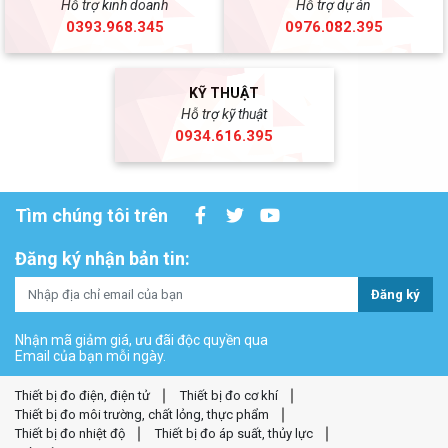
Hỗ trợ kinh doanh
Hỗ trợ dự án
0393.968.345
0976.082.395
KỸ THUẬT
Hỗ trợ kỹ thuật
0934.616.395
Tìm chúng tôi trên
Đăng ký nhận bản tin:
Đăng ký
Nhận mã giảm giá, ưu đãi độc quyền qua
Email của bạn mỗi ngày.
Thiết bị đo điện, điện tử
Thiết bị đo cơ khí
Thiết bị đo môi trường, chất lỏng, thực phẩm
Thiết bị đo nhiệt độ
Thiết bị đo áp suất, thủy lực