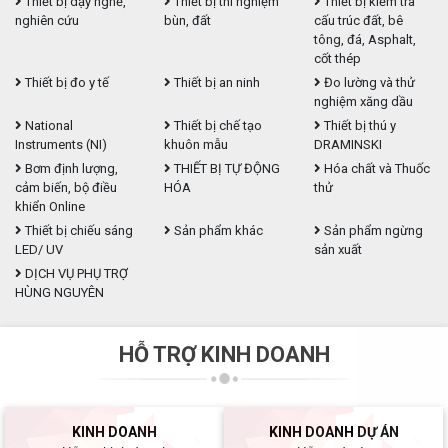
Thiết bị dạy nghề,
Thiết bị thí nghiệm
Thiết bị kiểm tra
nghiên cứu
bùn, đất
cấu trúc đất, bê
tông, đá, Asphalt,
cốt thép
Thiết bị đo y tế
Thiết bị an ninh
Đo lường và thử
nghiệm xăng dầu
National
Thiết bị chế tạo
Thiết bị thú y
Instruments (NI)
khuôn mẫu
DRAMINSKI
Bơm định lượng,
THIẾT BỊ TỰ ĐỘNG
Hóa chất và Thuốc
cảm biến, bộ điều
HÓA
thử
khiển Online
Thiết bị chiếu sáng
Sản phẩm khác
Sản phẩm ngừng
LED/ UV
sản xuất
DỊCH VỤ PHỤ TRỢ
HÙNG NGUYÊN
HỖ TRỢ KINH DOANH
KINH DOANH
KINH DOANH DỰ ÁN