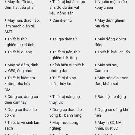
Máy đo độ bụi,
Thiết bị hút ẩm, tạo
Nguồn một chiều,
đếm hạt tiểu phân
ẩm, đo độ ẩm vật
xoay chiều
liệu, nông sản
Máy hàn, tháo, lắp,
Cân điện tử
Máy thử nghiệm
làm mạch điện tử,
pin và tụ
SMT
Thiết bị thử
Tải giả điện tử
Máy đóng gói tự
nghiệm cơ, lý tính
động
Thiết bị quang
Thiết bị nén, thử
Thiết bị hiệu chuẩn
nghiệm bê tông
Máy bộ đàm, định
Kính hiển vi, thiết bị
Máy nội soi,
vị GPS, ống nhòm
phóng đại
Camera
Thiết bị kiểm tra
Thiết bị đo áp
Máy trắc địa, toàn
không phá hủy -
suất, thủy lực
đạc, khảo sát
NDT
Công cụ, dụng cụ
Thiết bị nâng hạ,
Bảo hộ lao động
điện cầm tay
thủy lực
Dụng cụ tháo lắp
Dụng cụ tháo lắp
Dụng cụ dùng khí
cơ khí
vòng bi, bánh răng
nén
Thiết bị vệ sinh làm
Máy móc công
Máy in 3D, UV, in
sạch
nghiệp
nhãn, quét 3D