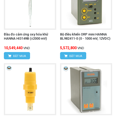
Đầu đo cảm ứng oxy hóa khử
Bộ điều khiển ORP mini HANNA
HANNA HI3149B (±2000 mV)
BL982411-0 (0 - 1000 mV, 12VDC)
10,549,440
5,572,800
VND
VND
ĐẶT MUA
ĐẶT MUA