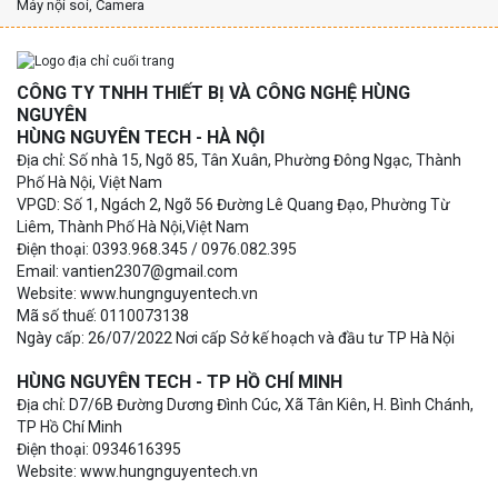
Máy nội soi, Camera
CÔNG TY TNHH THIẾT BỊ VÀ CÔNG NGHỆ HÙNG
NGUYÊN
HÙNG NGUYÊN TECH - HÀ NỘI
Địa chỉ: Số nhà 15, Ngõ 85, Tân Xuân, Phường Đông Ngạc, Thành
Phố Hà Nội, Việt Nam
VPGD: Số 1, Ngách 2, Ngõ 56 Đường Lê Quang Đạo, Phường Từ
Liêm, Thành Phố Hà Nội,Việt Nam
Điện thoại: 0393.968.345 / 0976.082.395
Email: vantien2307@gmail.com
Website: www.hungnguyentech.vn
Mã số thuế: 0110073138
Ngày cấp: 26/07/2022 Nơi cấp Sở kế hoạch và đầu tư TP Hà Nội
HÙNG NGUYÊN TECH - TP HỒ CHÍ MINH
Địa chỉ: D7/6B Đường Dương Đình Cúc, Xã Tân Kiên, H. Bình Chánh,
TP Hồ Chí Minh
Điện thoại: 0934616395
Website: www.hungnguyentech.vn