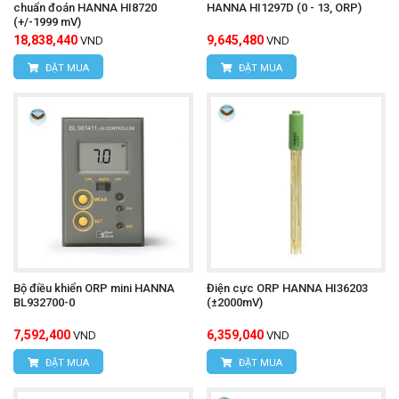
chuẩn đoán HANNA HI8720
HANNA HI1297D (0 - 13, ORP)
(+/-1999 mV)
18,838,440
9,645,480
VND
VND
ĐẶT MUA
ĐẶT MUA
Bộ điều khiển ORP mini HANNA
Điện cực ORP HANNA HI36203
BL932700-0
(±2000mV)
7,592,400
6,359,040
VND
VND
ĐẶT MUA
ĐẶT MUA