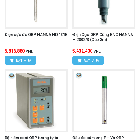
Điện cực đo ORP HANNA HI3131B
Điện Cực ORP Cổng BNC HANNA
HI2002/3 (Cáp 3m)
5,816,880
5,432,400
VND
VND
ĐẶT MUA
ĐẶT MUA
Bộ kiểm soát ORP tương tự tự
Đầu đo cảm ứng PH Và ORP