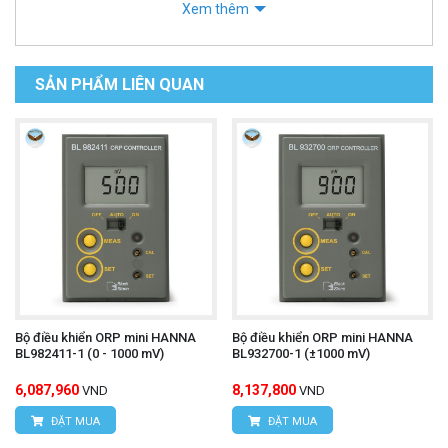
Xem thêm
SẢN PHẨM LIÊN QUAN
Bộ điều khiển ORP mini HANNA
Bộ điều khiển ORP mini HANNA
BL982411-1 (0 - 1000 mV)
BL932700-1 (±1000 mV)
6,087,960
8,137,800
VND
VND
ĐẶT MUA
ĐẶT MUA