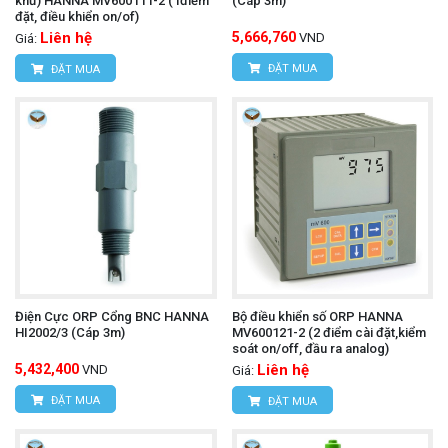
khử) HANNA MV600111-2 (1điểm
(Cáp 3m)
đặt, điều khiển on/of)
Liên hệ
5,666,760
VND
Giá:
ĐẶT MUA
ĐẶT MUA
Điện Cực ORP Cổng BNC HANNA
Bộ điều khiển số ORP HANNA
HI2002/3 (Cáp 3m)
MV600121-2 (2 điểm cài đặt,kiểm
soát on/off, đầu ra analog)
5,432,400
Liên hệ
VND
Giá:
ĐẶT MUA
ĐẶT MUA