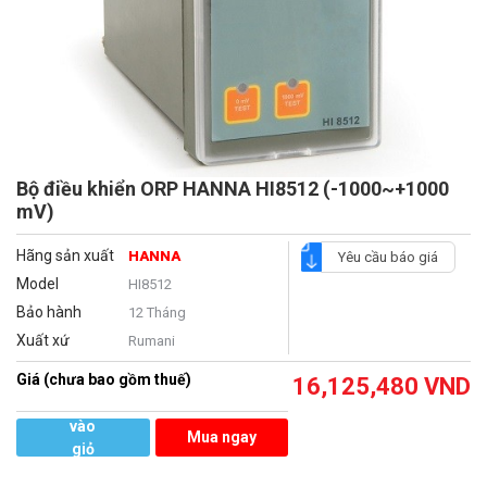
Bộ điều khiển ORP HANNA HI8512 (-1000~+1000
mV)
Hãng sản xuất
HANNA
Yêu cầu báo giá
Model
HI8512
Bảo hành
12 Tháng
Xuất xứ
Rumani
Giá (chưa bao gồm thuế)
16,125,480
VND
Thêm
vào
Mua ngay
giỏ
hàng