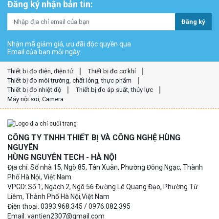
Đăng ký nhận bản tin:
Đăng ký
Nhận mã giảm giá, ưu đãi độc quyền qua
Email của bạn mỗi ngày.
Thiết bị đo điện, điện tử
Thiết bị đo cơ khí
Thiết bị đo môi trường, chất lỏng, thực phẩm
Thiết bị đo nhiệt độ
Thiết bị đo áp suất, thủy lực
Máy nội soi, Camera
CÔNG TY TNHH THIẾT BỊ VÀ CÔNG NGHỆ HÙNG
NGUYÊN
HÙNG NGUYÊN TECH - HÀ NỘI
Địa chỉ: Số nhà 15, Ngõ 85, Tân Xuân, Phường Đông Ngạc, Thành
Phố Hà Nội, Việt Nam
VPGD: Số 1, Ngách 2, Ngõ 56 Đường Lê Quang Đạo, Phường Từ
Liêm, Thành Phố Hà Nội,Việt Nam
Điện thoại: 0393.968.345 / 0976.082.395
Email: vantien2307@gmail.com