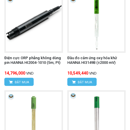
Điện cực ORP phẳng không dùng
Đầu đo cảm ứng oxy hóa khử
pin HANNA HI2004-1010 (5m; Pt)
HANNA HI3149B (±2000 mV)
14,796,000
10,549,440
VND
VND
ĐẶT MUA
ĐẶT MUA