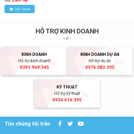
Liên hệ
Giá:
ĐẶT MUA
HỖ TRỢ KINH DOANH
KINH DOANH
KINH DOANH DỰ ÁN
Hỗ trợ kinh doanh
Hỗ trợ dự án
0393.968.345
0976.082.395
KỸ THUẬT
Hỗ trợ kỹ thuật
0934.616.395
Tìm chúng tôi trên