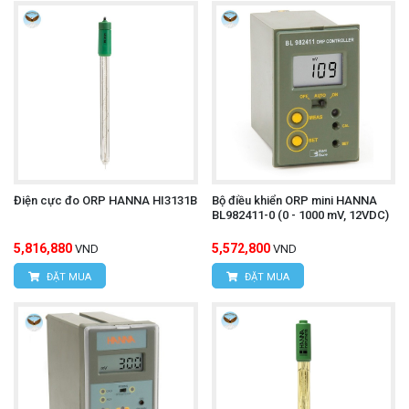
Điện cực đo ORP HANNA HI3131B
Bộ điều khiển ORP mini HANNA
BL982411-0 (0 - 1000 mV, 12VDC)
5,816,880
5,572,800
VND
VND
ĐẶT MUA
ĐẶT MUA