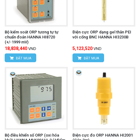
Bộ kiểm soát ORP tương tự tự
Điện cực ORP dạng gel thân PEI
chuẩn đoán HANNA HI8720
với cổng BNC HANNA HI3230B
(+/-1999 mV)
18,838,440
5,123,520
VND
VND
ĐẶT MUA
ĐẶT MUA
Bộ điều khiển số ORP (oxi hóa
Điện cực đo ORP HANNA HI2001