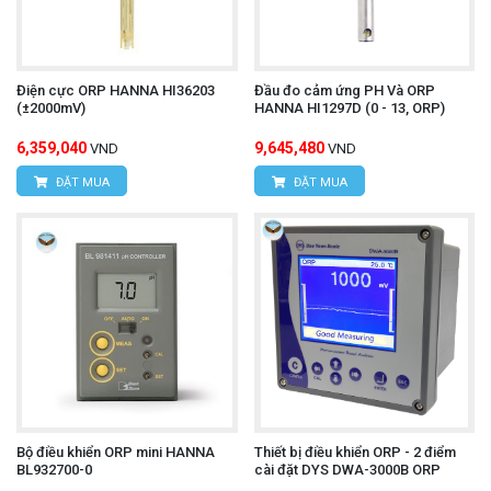
Điện cực ORP HANNA HI36203
Đầu đo cảm ứng PH Và ORP
(±2000mV)
HANNA HI1297D (0 - 13, ORP)
6,359,040
9,645,480
VND
VND
ĐẶT MUA
ĐẶT MUA
Bộ điều khiển ORP mini HANNA
Thiết bị điều khiển ORP - 2 điểm
BL932700-0
cài đặt DYS DWA-3000B ORP