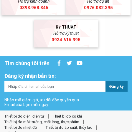
Hỗ trợ kinh doanh
Hỗ trợ dự án
0393.968.345
0976.082.395
KỸ THUẬT
Hỗ trợ kỹ thuật
0934.616.395
Tìm chúng tôi trên
Đăng ký nhận bản tin:
Đăng ký
Nhận mã giảm giá, ưu đãi độc quyền qua
Email của bạn mỗi ngày.
Thiết bị đo điện, điện tử
Thiết bị đo cơ khí
Thiết bị đo môi trường, chất lỏng, thực phẩm
Thiết bị đo nhiệt độ
Thiết bị đo áp suất, thủy lực