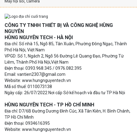
Máy nội soi, Camera
CÔNG TY TNHH THIẾT BỊ VÀ CÔNG NGHỆ HÙNG
NGUYÊN
HÙNG NGUYÊN TECH - HÀ NỘI
Địa chỉ: Số nhà 15, Ngõ 85, Tân Xuân, Phường Đông Ngạc, Thành
Phố Hà Nội, Việt Nam
VPGD: Số 1, Ngách 2, Ngõ 56 Đường Lê Quang Đạo, Phường Từ
Liêm, Thành Phố Hà Nội,Việt Nam
Điện thoại: 0393.968.345 / 0976.082.395
Email: vantien2307@gmail.com
Website: www.hungnguyentech.vn
Mã số thuế: 0110073138
Ngày cấp: 26/07/2022 Nơi cấp Sở kế hoạch và đầu tư TP Hà Nội
HÙNG NGUYÊN TECH - TP HỒ CHÍ MINH
Địa chỉ: D7/6B Đường Dương Đình Cúc, Xã Tân Kiên, H. Bình Chánh,
TP Hồ Chí Minh
Điện thoại: 0934616395
Website: www.hungnguyentech.vn