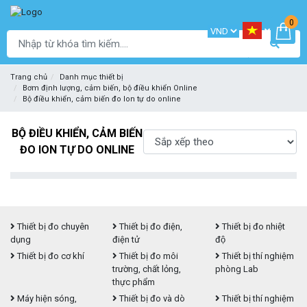
0
Trang chủ
Danh mục thiết bị
Bơm định lượng, cảm biến, bộ điều khiển Online
Bộ điều khiển, cảm biến đo Ion tự do online
BỘ ĐIỀU KHIỂN, CẢM BIẾN
ĐO ION TỰ DO ONLINE
Thiết bị đo chuyên
Thiết bị đo điện,
Thiết bị đo nhiệt
dụng
điện tử
độ
Thiết bị đo cơ khí
Thiết bị đo môi
Thiết bị thí nghiệm
trường, chất lỏng,
phòng Lab
thực phẩm
Máy hiện sóng,
Thiết bị đo và dò
Thiết bị thí nghiệm