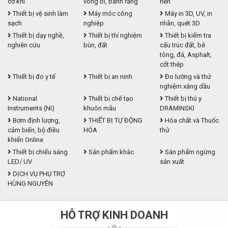
cơ khí
vòng bi, bánh răng
nén
Thiết bị vệ sinh làm
Máy móc công
Máy in 3D, UV, in
sạch
nghiệp
nhãn, quét 3D
Thiết bị dạy nghề,
Thiết bị thí nghiệm
Thiết bị kiểm tra
nghiên cứu
bùn, đất
cấu trúc đất, bê
tông, đá, Asphalt,
cốt thép
Thiết bị đo y tế
Thiết bị an ninh
Đo lường và thử
nghiệm xăng dầu
National
Thiết bị chế tạo
Thiết bị thú y
Instruments (NI)
khuôn mẫu
DRAMINSKI
Bơm định lượng,
THIẾT BỊ TỰ ĐỘNG
Hóa chất và Thuốc
cảm biến, bộ điều
HÓA
thử
khiển Online
Thiết bị chiếu sáng
Sản phẩm khác
Sản phẩm ngừng
LED/ UV
sản xuất
DỊCH VỤ PHỤ TRỢ
HÙNG NGUYÊN
HỖ TRỢ KINH DOANH