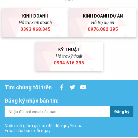
KINH DOANH
KINH DOANH DỰ ÁN
Hỗ trợ kinh doanh
Hỗ trợ dự án
0393.968.345
0976.082.395
KỸ THUẬT
Hỗ trợ kỹ thuật
0934.616.395
Tìm chúng tôi trên
Đăng ký nhận bản tin:
Đăng ký
Nhận mã giảm giá, ưu đãi độc quyền qua
Email của bạn mỗi ngày.