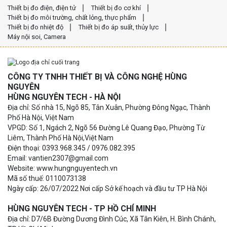
Thiết bị đo điện, điện tử
Thiết bị đo cơ khí
Thiết bị đo môi trường, chất lỏng, thực phẩm
Thiết bị đo nhiệt độ
Thiết bị đo áp suất, thủy lực
Máy nội soi, Camera
CÔNG TY TNHH THIẾT BỊ VÀ CÔNG NGHỆ HÙNG
NGUYÊN
HÙNG NGUYÊN TECH - HÀ NỘI
Địa chỉ: Số nhà 15, Ngõ 85, Tân Xuân, Phường Đông Ngạc, Thành
Phố Hà Nội, Việt Nam
VPGD: Số 1, Ngách 2, Ngõ 56 Đường Lê Quang Đạo, Phường Từ
Liêm, Thành Phố Hà Nội,Việt Nam
Điện thoại: 0393.968.345 / 0976.082.395
Email: vantien2307@gmail.com
Website: www.hungnguyentech.vn
Mã số thuế: 0110073138
Ngày cấp: 26/07/2022 Nơi cấp Sở kế hoạch và đầu tư TP Hà Nội
HÙNG NGUYÊN TECH - TP HỒ CHÍ MINH
Địa chỉ: D7/6B Đường Dương Đình Cúc, Xã Tân Kiên, H. Bình Chánh,