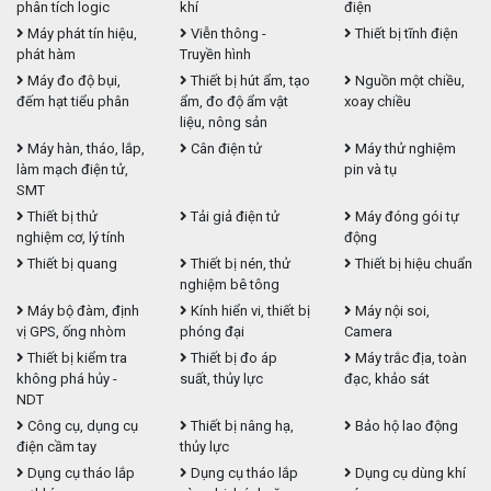
phân tích logic
khí
điện
Máy phát tín hiệu,
Viễn thông -
Thiết bị tĩnh điện
phát hàm
Truyền hình
Máy đo độ bụi,
Thiết bị hút ẩm, tạo
Nguồn một chiều,
đếm hạt tiểu phân
ẩm, đo độ ẩm vật
xoay chiều
liệu, nông sản
Máy hàn, tháo, lắp,
Cân điện tử
Máy thử nghiệm
làm mạch điện tử,
pin và tụ
SMT
Thiết bị thử
Tải giả điện tử
Máy đóng gói tự
nghiệm cơ, lý tính
động
Thiết bị quang
Thiết bị nén, thử
Thiết bị hiệu chuẩn
nghiệm bê tông
Máy bộ đàm, định
Kính hiển vi, thiết bị
Máy nội soi,
vị GPS, ống nhòm
phóng đại
Camera
Thiết bị kiểm tra
Thiết bị đo áp
Máy trắc địa, toàn
không phá hủy -
suất, thủy lực
đạc, khảo sát
NDT
Công cụ, dụng cụ
Thiết bị nâng hạ,
Bảo hộ lao động
điện cầm tay
thủy lực
Dụng cụ tháo lắp
Dụng cụ tháo lắp
Dụng cụ dùng khí