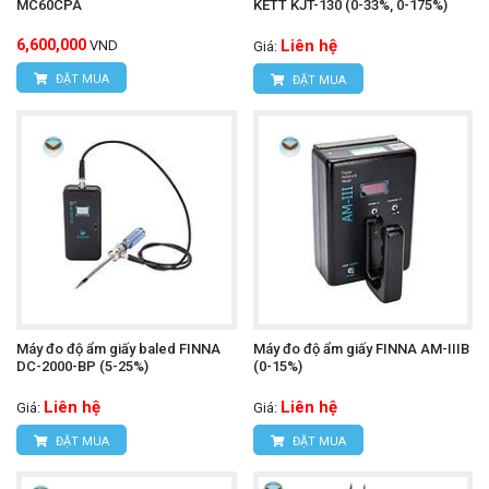
MC60CPA
KETT KJT-130 (0-33%, 0-175%)
6,600,000
Liên hệ
VND
Giá:
ĐẶT MUA
ĐẶT MUA
Máy đo độ ẩm giấy baled FINNA
Máy đo độ ẩm giấy FINNA AM-IIIB
DC-2000-BP (5-25%)
(0-15%)
Liên hệ
Liên hệ
Giá:
Giá:
ĐẶT MUA
ĐẶT MUA