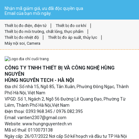
Nhận mã giảm giá, ưu đãi độc quyền qua
Email của bạn mỗi ngày.
Thiết bị đo điện, điện tử
Thiết bị đo cơ khí
Thiết bị đo môi trường, chất lỏng, thực phẩm
Thiết bị đo nhiệt độ
Thiết bị đo áp suất, thủy lực
Máy nội soi, Camera
CÔNG TY TNHH THIẾT BỊ VÀ CÔNG NGHỆ HÙNG
NGUYÊN
HÙNG NGUYÊN TECH - HÀ NỘI
Địa chỉ: Số nhà 15, Ngõ 85, Tân Xuân, Phường Đông Ngạc, Thành
Phố Hà Nội, Việt Nam
VPGD: Số 1, Ngách 2, Ngõ 56 Đường Lê Quang Đạo, Phường Từ
Liêm, Thành Phố Hà Nội,Việt Nam
Điện thoại: 0393.968.345 / 0976.082.395
Email: vantien2307@gmail.com
Website: www.hungnguyentech.vn
Mã số thuế: 0110073138
Ngày cấp: 26/07/2022 Nơi cấp Sở kế hoạch và đầu tư TP Hà Nội