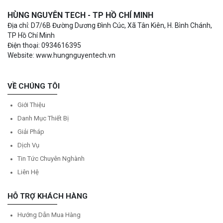
HÙNG NGUYÊN TECH - TP HỒ CHÍ MINH
Địa chỉ: D7/6B Đường Dương Đình Cúc, Xã Tân Kiên, H. Bình Chánh,
TP Hồ Chí Minh
Điện thoại: 0934616395
Website: www.hungnguyentech.vn
VỀ CHÚNG TÔI
Giới Thiệu
Danh Mục Thiết Bị
Giải Pháp
Dịch Vụ
Tin Tức Chuyên Nghành
Liên Hệ
HỖ TRỢ KHÁCH HÀNG
Hướng Dẫn Mua Hàng