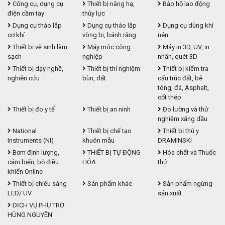
Công cụ, dụng cụ
Thiết bị nâng hạ,
Bảo hộ lao động
điện cầm tay
thủy lực
Dụng cụ tháo lắp
Dụng cụ tháo lắp
Dụng cụ dùng khí
cơ khí
vòng bi, bánh răng
nén
Thiết bị vệ sinh làm
Máy móc công
Máy in 3D, UV, in
sạch
nghiệp
nhãn, quét 3D
Thiết bị dạy nghề,
Thiết bị thí nghiệm
Thiết bị kiểm tra
nghiên cứu
bùn, đất
cấu trúc đất, bê
tông, đá, Asphalt,
cốt thép
Thiết bị đo y tế
Thiết bị an ninh
Đo lường và thử
nghiệm xăng dầu
National
Thiết bị chế tạo
Thiết bị thú y
Instruments (NI)
khuôn mẫu
DRAMINSKI
Bơm định lượng,
THIẾT BỊ TỰ ĐỘNG
Hóa chất và Thuốc
cảm biến, bộ điều
HÓA
thử
khiển Online
Thiết bị chiếu sáng
Sản phẩm khác
Sản phẩm ngừng
LED/ UV
sản xuất
DỊCH VỤ PHỤ TRỢ
HÙNG NGUYÊN