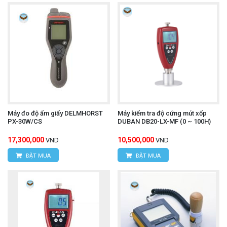
Máy đo độ ẩm giấy DELMHORST
Máy kiểm tra độ cứng mút xốp
PX-30W/CS
DUBAN DB20-LX-MF (0 ~ 100H)
17,300,000
10,500,000
VND
VND
ĐẶT MUA
ĐẶT MUA