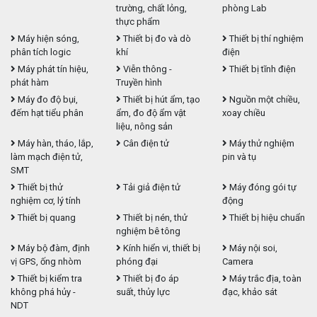
trường, chất lỏng,
phòng Lab
thực phẩm
Máy hiện sóng,
Thiết bị đo và dò
Thiết bị thí nghiệm
phân tích logic
khí
điện
Máy phát tín hiệu,
Viễn thông -
Thiết bị tĩnh điện
phát hàm
Truyền hình
Máy đo độ bụi,
Thiết bị hút ẩm, tạo
Nguồn một chiều,
đếm hạt tiểu phân
ẩm, đo độ ẩm vật
xoay chiều
liệu, nông sản
Máy hàn, tháo, lắp,
Cân điện tử
Máy thử nghiệm
làm mạch điện tử,
pin và tụ
SMT
Thiết bị thử
Tải giả điện tử
Máy đóng gói tự
nghiệm cơ, lý tính
động
Thiết bị quang
Thiết bị nén, thử
Thiết bị hiệu chuẩn
nghiệm bê tông
Máy bộ đàm, định
Kính hiển vi, thiết bị
Máy nội soi,
vị GPS, ống nhòm
phóng đại
Camera
Thiết bị kiểm tra
Thiết bị đo áp
Máy trắc địa, toàn
không phá hủy -
suất, thủy lực
đạc, khảo sát
NDT