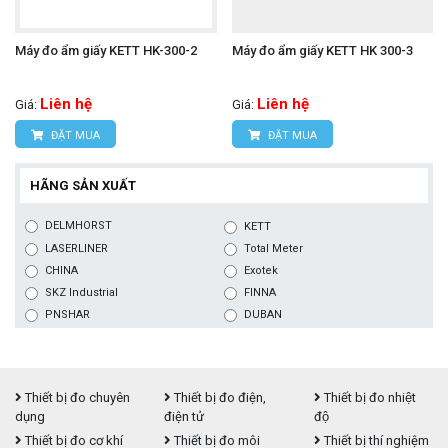
Máy đo ẩm giấy KETT HK-300-2
Máy đo ẩm giấy KETT HK 300-3
Liên hệ
Liên hệ
Giá:
Giá:
ĐẶT MUA
ĐẶT MUA
HÃNG SẢN XUẤT
DELMHORST
KETT
LASERLINER
Total Meter
CHINA
Exotek
SKZ Industrial
FINNA
PNSHAR
DUBAN
Thiết bị đo chuyên
Thiết bị đo điện,
Thiết bị đo nhiệt
dụng
điện tử
độ
Thiết bị đo cơ khí
Thiết bị đo môi
Thiết bị thí nghiệm