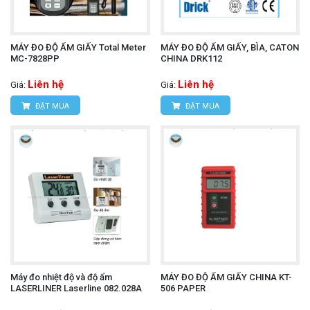
MÁY ĐO ĐỘ ẨM GIẤY Total Meter
MÁY ĐO ĐỘ ẨM GIẤY, BÌA, CATON
MC-7828PP
CHINA DRK112
Liên hệ
Liên hệ
Giá:
Giá:
ĐẶT MUA
ĐẶT MUA
Máy đo nhiệt độ và độ ẩm
MÁY ĐO ĐỘ ẨM GIẤY CHINA KT-
LASERLINER Laserline 082.028A
506 PAPER