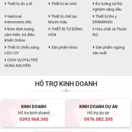
Thiết bị đo y tế
Thiết bị an ninh
Đo lường và thử
nghiệm xăng dầu
National
Thiết bị chế tạo
Thiết bị thú y
Instruments (NI)
khuôn mẫu
DRAMINSKI
Bơm định lượng,
THIẾT BỊ TỰ ĐỘNG
Hóa chất và Thuốc
cảm biến, bộ điều
HÓA
thử
khiển Online
Thiết bị chiếu sáng
Sản phẩm khác
Sản phẩm ngừng
LED/ UV
sản xuất
DỊCH VỤ PHỤ TRỢ
HÙNG NGUYÊN
HỖ TRỢ KINH DOANH
KINH DOANH
KINH DOANH DỰ ÁN
Hỗ trợ kinh doanh
Hỗ trợ dự án
0393.968.345
0976.082.395