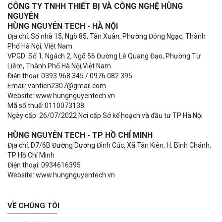
CÔNG TY TNHH THIẾT BỊ VÀ CÔNG NGHỆ HÙNG
NGUYÊN
HÙNG NGUYÊN TECH - HÀ NỘI
Địa chỉ: Số nhà 15, Ngõ 85, Tân Xuân, Phường Đông Ngạc, Thành
Phố Hà Nội, Việt Nam
VPGD: Số 1, Ngách 2, Ngõ 56 Đường Lê Quang Đạo, Phường Từ
Liêm, Thành Phố Hà Nội,Việt Nam
Điện thoại: 0393.968.345 / 0976.082.395
Email: vantien2307@gmail.com
Website: www.hungnguyentech.vn
Mã số thuế: 0110073138
Ngày cấp: 26/07/2022 Nơi cấp Sở kế hoạch và đầu tư TP Hà Nội
HÙNG NGUYÊN TECH - TP HỒ CHÍ MINH
Địa chỉ: D7/6B Đường Dương Đình Cúc, Xã Tân Kiên, H. Bình Chánh,
TP Hồ Chí Minh
Điện thoại: 0934616395
Website: www.hungnguyentech.vn
VỀ CHÚNG TÔI