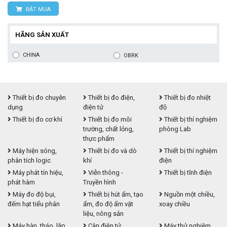
ĐẶT MUA
HÃNG SẢN XUẤT
CHINA
OBRK
Thiết bị đo chuyên
Thiết bị đo điện,
Thiết bị đo nhiệt
dụng
điện tử
độ
Thiết bị đo cơ khí
Thiết bị đo môi
Thiết bị thí nghiệm
trường, chất lỏng,
phòng Lab
thực phẩm
Máy hiện sóng,
Thiết bị đo và dò
Thiết bị thí nghiệm
phân tích logic
khí
điện
Máy phát tín hiệu,
Viễn thông -
Thiết bị tĩnh điện
phát hàm
Truyền hình
Máy đo độ bụi,
Thiết bị hút ẩm, tạo
Nguồn một chiều,
đếm hạt tiểu phân
ẩm, đo độ ẩm vật
xoay chiều
liệu, nông sản
Máy hàn, tháo, lắp,
Cân điện tử
Máy thử nghiệm