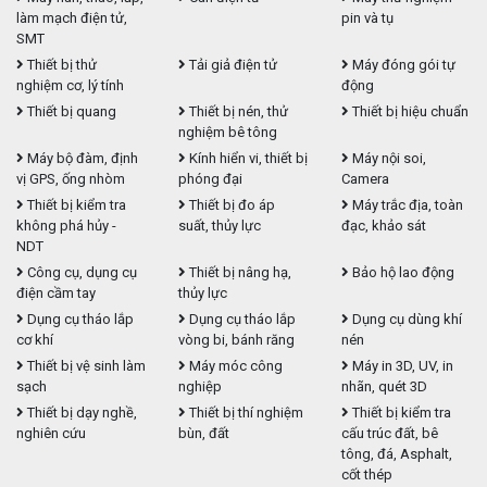
làm mạch điện tử,
pin và tụ
SMT
Thiết bị thử
Tải giả điện tử
Máy đóng gói tự
nghiệm cơ, lý tính
động
Thiết bị quang
Thiết bị nén, thử
Thiết bị hiệu chuẩn
nghiệm bê tông
Máy bộ đàm, định
Kính hiển vi, thiết bị
Máy nội soi,
vị GPS, ống nhòm
phóng đại
Camera
Thiết bị kiểm tra
Thiết bị đo áp
Máy trắc địa, toàn
không phá hủy -
suất, thủy lực
đạc, khảo sát
NDT
Công cụ, dụng cụ
Thiết bị nâng hạ,
Bảo hộ lao động
điện cầm tay
thủy lực
Dụng cụ tháo lắp
Dụng cụ tháo lắp
Dụng cụ dùng khí
cơ khí
vòng bi, bánh răng
nén
Thiết bị vệ sinh làm
Máy móc công
Máy in 3D, UV, in
sạch
nghiệp
nhãn, quét 3D
Thiết bị dạy nghề,
Thiết bị thí nghiệm
Thiết bị kiểm tra
nghiên cứu
bùn, đất
cấu trúc đất, bê
tông, đá, Asphalt,
cốt thép