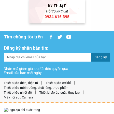
KỸ THUẬT
Hỗ trợ kỹ thuật
0934.616.395
Tìm chúng tôi trên
Đăng ký nhận bản tin:
Đăng ký
Nhận mã giảm giá, ưu đãi độc quyền qua
Email của bạn mỗi ngày.
Thiết bị đo điện, điện tử
Thiết bị đo cơ khí
Thiết bị đo môi trường, chất lỏng, thực phẩm
Thiết bị đo nhiệt độ
Thiết bị đo áp suất, thủy lực
Máy nội soi, Camera