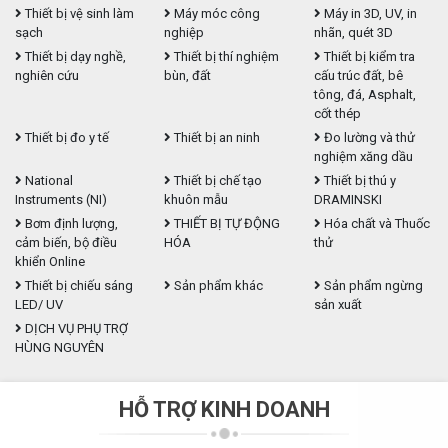
Thiết bị vệ sinh làm
Máy móc công
Máy in 3D, UV, in
sạch
nghiệp
nhãn, quét 3D
Thiết bị dạy nghề,
Thiết bị thí nghiệm
Thiết bị kiểm tra
nghiên cứu
bùn, đất
cấu trúc đất, bê
tông, đá, Asphalt,
cốt thép
Thiết bị đo y tế
Thiết bị an ninh
Đo lường và thử
nghiệm xăng dầu
National
Thiết bị chế tạo
Thiết bị thú y
Instruments (NI)
khuôn mẫu
DRAMINSKI
Bơm định lượng,
THIẾT BỊ TỰ ĐỘNG
Hóa chất và Thuốc
cảm biến, bộ điều
HÓA
thử
khiển Online
Thiết bị chiếu sáng
Sản phẩm khác
Sản phẩm ngừng
LED/ UV
sản xuất
DỊCH VỤ PHỤ TRỢ
HÙNG NGUYÊN
HỖ TRỢ KINH DOANH