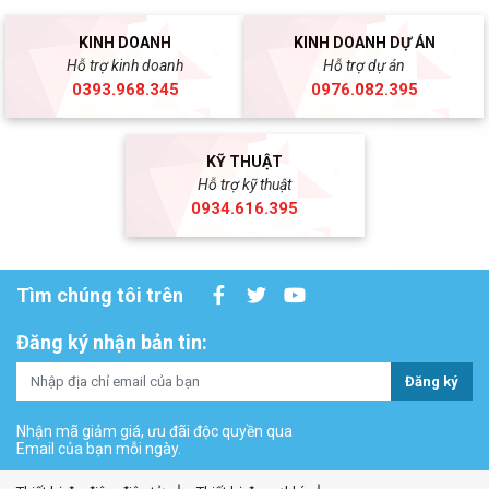
KINH DOANH
KINH DOANH DỰ ÁN
Hỗ trợ kinh doanh
Hỗ trợ dự án
0393.968.345
0976.082.395
KỸ THUẬT
Hỗ trợ kỹ thuật
0934.616.395
Tìm chúng tôi trên
Đăng ký nhận bản tin:
Đăng ký
Nhận mã giảm giá, ưu đãi độc quyền qua
Email của bạn mỗi ngày.