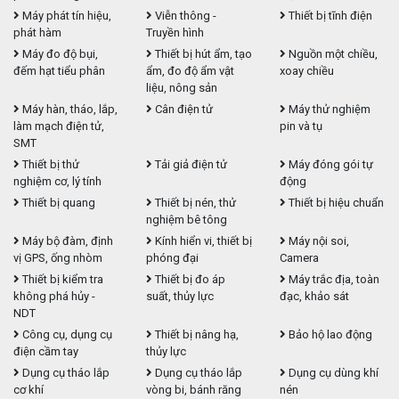
Máy phát tín hiệu,
Viễn thông -
Thiết bị tĩnh điện
phát hàm
Truyền hình
Máy đo độ bụi,
Thiết bị hút ẩm, tạo
Nguồn một chiều,
đếm hạt tiểu phân
ẩm, đo độ ẩm vật
xoay chiều
liệu, nông sản
Máy hàn, tháo, lắp,
Cân điện tử
Máy thử nghiệm
làm mạch điện tử,
pin và tụ
SMT
Thiết bị thử
Tải giả điện tử
Máy đóng gói tự
nghiệm cơ, lý tính
động
Thiết bị quang
Thiết bị nén, thử
Thiết bị hiệu chuẩn
nghiệm bê tông
Máy bộ đàm, định
Kính hiển vi, thiết bị
Máy nội soi,
vị GPS, ống nhòm
phóng đại
Camera
Thiết bị kiểm tra
Thiết bị đo áp
Máy trắc địa, toàn
không phá hủy -
suất, thủy lực
đạc, khảo sát
NDT
Công cụ, dụng cụ
Thiết bị nâng hạ,
Bảo hộ lao động
điện cầm tay
thủy lực
Dụng cụ tháo lắp
Dụng cụ tháo lắp
Dụng cụ dùng khí
cơ khí
vòng bi, bánh răng
nén