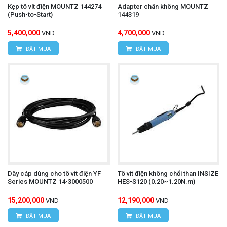
Kẹp tô vít điện MOUNTZ 144274
Adapter chân không MOUNTZ
(Push-to-Start)
144319
5,400,000
4,700,000
VND
VND
ĐẶT MUA
ĐẶT MUA
Dây cáp dùng cho tô vít điện YF
Tô vít điện không chổi than INSIZE
Series MOUNTZ 14-3000500
HES-S120 (0.20~1.20N.m)
15,200,000
12,190,000
VND
VND
ĐẶT MUA
ĐẶT MUA