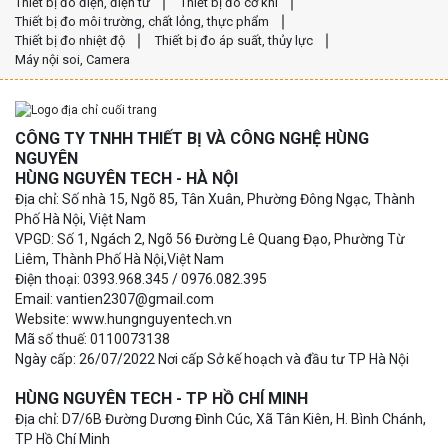
Thiết bị đo điện, điện tử
Thiết bị đo cơ khí
Thiết bị đo môi trường, chất lỏng, thực phẩm
Thiết bị đo nhiệt độ
Thiết bị đo áp suất, thủy lực
Máy nội soi, Camera
CÔNG TY TNHH THIẾT BỊ VÀ CÔNG NGHỆ HÙNG
NGUYÊN
HÙNG NGUYÊN TECH - HÀ NỘI
Địa chỉ: Số nhà 15, Ngõ 85, Tân Xuân, Phường Đông Ngạc, Thành
Phố Hà Nội, Việt Nam
VPGD: Số 1, Ngách 2, Ngõ 56 Đường Lê Quang Đạo, Phường Từ
Liêm, Thành Phố Hà Nội,Việt Nam
Điện thoại: 0393.968.345 / 0976.082.395
Email: vantien2307@gmail.com
Website: www.hungnguyentech.vn
Mã số thuế: 0110073138
Ngày cấp: 26/07/2022 Nơi cấp Sở kế hoạch và đầu tư TP Hà Nội
HÙNG NGUYÊN TECH - TP HỒ CHÍ MINH
Địa chỉ: D7/6B Đường Dương Đình Cúc, Xã Tân Kiên, H. Bình Chánh,
TP Hồ Chí Minh