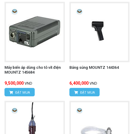
Máy biến áp dùng cho tô vít điện
Báng súng MOUNTZ 144364
MOUNTZ 145684
9,500,000
6,400,000
VND
VND
ĐẶT MUA
ĐẶT MUA