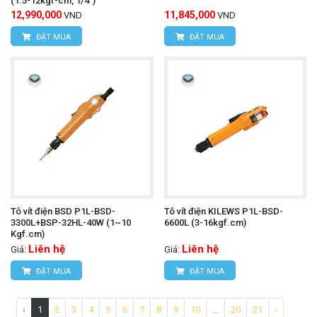
(1.5-12kgf-cm, 1/4")
12,990,000
11,845,000
VND
VND
ĐẶT MUA
ĐẶT MUA
Tô vít điện BSD P1L-BSD-
Tô vít điện KILEWS P1L-BSD-
3300L+BSP-32HL-40W (1~10
6600L (3-16kgf.cm)
Kgf.cm)
Liên hệ
Liên hệ
Giá:
Giá:
ĐẶT MUA
ĐẶT MUA
‹
1
2
3
4
5
6
7
8
9
10
...
20
21
›