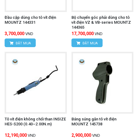
Đầu cặp dùng cho tô vít điện
Bộ chuyển góc phải dùng cho tô
MOUNTZ 144331
vít điện VZ & VB-series MOUNTZ
144365
3,700,000
17,700,000
VND
VND
ĐẶT MUA
ĐẶT MUA
Tô vít điện không chổi than INSIZE
Báng súng gắn tô vít điện
HES-S200 (0.40~2.00N.m)
MOUNTZ 145738
12,190,000
2,900,000
VND
VND