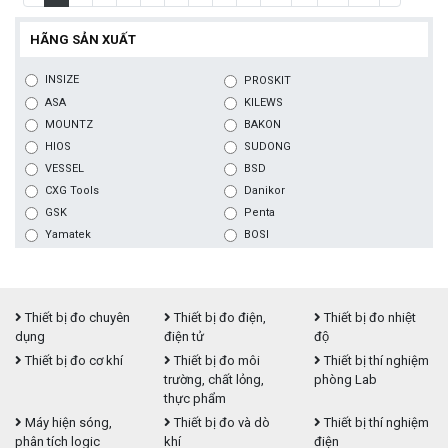
HÃNG SẢN XUẤT
INSIZE
PROSKIT
ASA
KILEWS
MOUNTZ
BAKON
HIOS
SUDONG
VESSEL
BSD
CXG Tools
Danikor
GSK
Penta
Yamatek
BOSI
Thiết bị đo chuyên
Thiết bị đo điện,
Thiết bị đo nhiệt
dụng
điện tử
độ
Thiết bị đo cơ khí
Thiết bị đo môi
Thiết bị thí nghiệm
trường, chất lỏng,
phòng Lab
thực phẩm
Máy hiện sóng,
Thiết bị đo và dò
Thiết bị thí nghiệm
phân tích logic
khí
điện