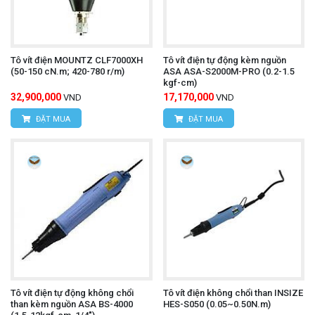
Tô vít điện MOUNTZ CLF7000XH
Tô vít điện tự động kèm nguồn
(50-150 cN.m; 420-780 r/m)
ASA ASA-S2000M-PRO (0.2-1.5
kgf-cm)
32,900,000
17,170,000
VND
VND
ĐẶT MUA
ĐẶT MUA
Tô vít điện tự động không chổi
Tô vít điện không chổi than INSIZE
than kèm nguồn ASA BS-4000
HES-S050 (0.05~0.50N.m)