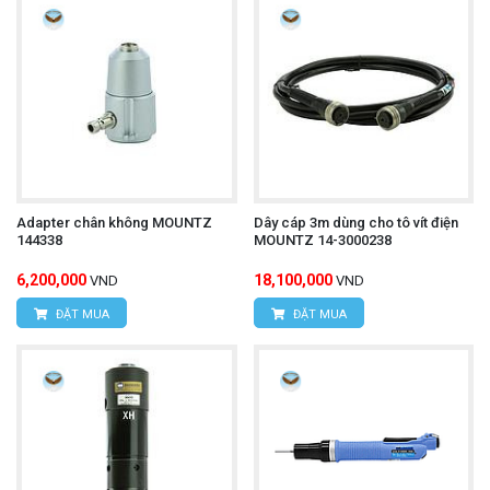
Adapter chân không MOUNTZ
Dây cáp 3m dùng cho tô vít điện
144338
MOUNTZ 14-3000238
6,200,000
18,100,000
VND
VND
ĐẶT MUA
ĐẶT MUA