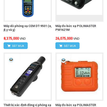
Máy dò phóng xạ CEM DT-9501 (α,
Máy đo bức xạ POLIMASTER
β,γ và χ)
PM1621M
8,375,000
26,075,000
VND
VND
ĐẶT MUA
ĐẶT MUA
Thiết bị xác định đồng vị phóng xạ
Máy đo bức xạ POLIMASTER