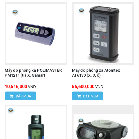
Máy đo phóng xạ POLIMASTER
Máy đo phóng xạ Atomtex
PM1211 (tia X, Gamar)
AT6130 (X, β, δ)
10,516,000
56,600,000
VND
VND
ĐẶT MUA
ĐẶT MUA