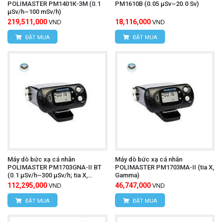
POLIMASTER РМ1401К-3M (0.1
РМ1610B (0.05 μSv~20.0 Sv)
μSv/h~100 mSv/h)
219,511,000
18,116,000
VND
VND
ĐẶT MUA
ĐẶT MUA
Máy dò bức xạ cá nhân
Máy dò bức xạ cá nhân
POLIMASTER РМ1703GNA-II ВT
POLIMASTER PM1703MA-II (tia X,
(0.1 µSv/h~300 µSv/h; tia X,
Gamma)
gamma)
112,295,000
46,747,000
VND
VND
ĐẶT MUA
ĐẶT MUA