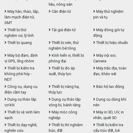
liệu, nông sản
Máy hàn, tháo, lắp,
Cân điện tử
Máy thử nghiệm
làm mạch điện tử,
pin và tụ
SMT
Thiết bị thử
Tải giả điện tử
Máy đóng gói tự
nghiệm cơ, lý tính
động
Thiết bị quang
Thiết bị nén, thử
Thiết bị hiệu chuẩn
nghiệm bê tông
Máy bộ đàm, định
Kính hiển vi, thiết bị
Máy nội soi,
vị GPS, ống nhòm
phóng đại
Camera
Thiết bị kiểm tra
Thiết bị đo áp
Máy trắc địa, toàn
không phá hủy -
suất, thủy lực
đạc, khảo sát
NDT
Công cụ, dụng cụ
Thiết bị nâng hạ,
Bảo hộ lao động
điện cầm tay
thủy lực
Dụng cụ tháo lắp
Dụng cụ tháo lắp
Dụng cụ dùng khí
cơ khí
vòng bi, bánh răng
nén
Thiết bị vệ sinh làm
Máy móc công
Máy in 3D, UV, in
sạch
nghiệp
nhãn, quét 3D
Thiết bị dạy nghề,
Thiết bị thí nghiệm
Thiết bị kiểm tra
nghiên cứu
bùn, đất
cấu trúc đất, bê