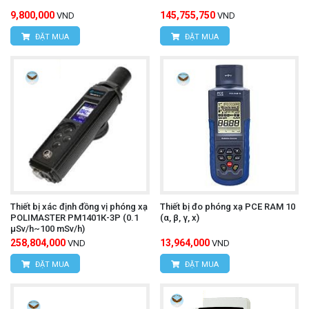
9,800,000
145,755,750
VND
VND
ĐẶT MUA
ĐẶT MUA
Thiết bị xác định đồng vị phóng xạ
Thiết bị đo phóng xạ PCE RAM 10
POLIMASTER РМ1401К-3P (0.1
(α, β, γ, x)
μSv/h~100 mSv/h)
258,804,000
13,964,000
VND
VND
ĐẶT MUA
ĐẶT MUA