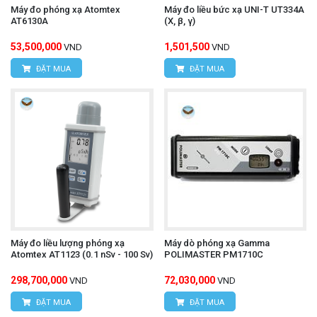
Máy đo phóng xạ Atomtex
Máy đo liều bức xạ UNI-T UT334A
AT6130A
(X, β, γ)
53,500,000
1,501,500
VND
VND
ĐẶT MUA
ĐẶT MUA
Máy đo liều lượng phóng xạ
Máy dò phóng xạ Gamma
Atomtex АТ1123 (0.1 nSv - 100 Sv)
POLIMASTER PM1710C
298,700,000
72,030,000
VND
VND
ĐẶT MUA
ĐẶT MUA