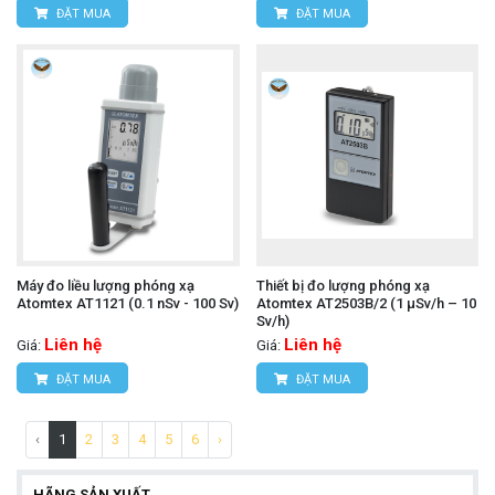
ĐẶT MUA
ĐẶT MUA
Máy đo liều lượng phóng xạ
Thiết bị đo lượng phóng xạ
Atomtex АТ1121 (0.1 nSv - 100 Sv)
Atomtex AT2503В/2 (1 µSv/h – 10
Sv/h)
Liên hệ
Liên hệ
Giá:
Giá:
ĐẶT MUA
ĐẶT MUA
‹
1
2
3
4
5
6
›
HÃNG SẢN XUẤT