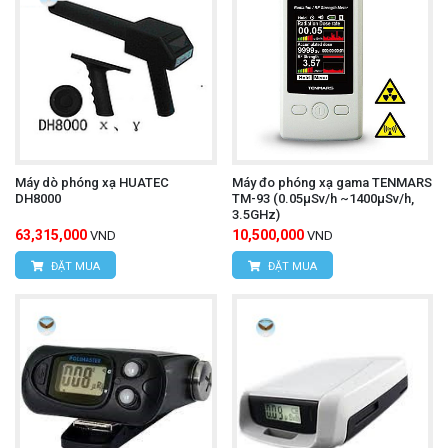
Máy dò phóng xạ HUATEC
Máy đo phóng xạ gama TENMARS
DH8000
TM-93 (0.05µSv/h ~1400µSv/h,
3.5GHz)
63,315,000
10,500,000
VND
VND
ĐẶT MUA
ĐẶT MUA