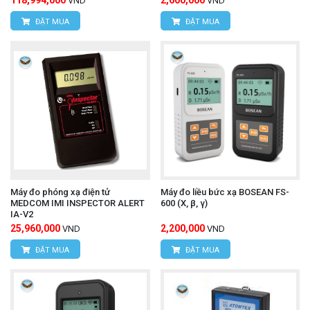
VND
VND
Gamma)
ĐẶT MUA
ĐẶT MUA
Máy đo phóng xạ điện tử
Máy đo liều bức xạ BOSEAN FS-
MEDCOM IMI INSPECTOR ALERT
600 (X, β, γ)
IA-V2
25,960,000
2,200,000
VND
VND
ĐẶT MUA
ĐẶT MUA