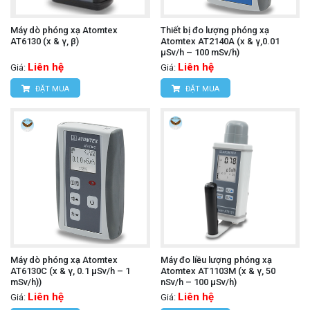
Máy dò phóng xạ Atomtex
Thiết bị đo lượng phóng xạ
АТ6130 (x & γ, β)
Atomtex АТ2140А (x & γ,0.01
µSv/h – 100 mSv/h)
Liên hệ
Liên hệ
Giá:
Giá:
ĐẶT MUA
ĐẶT MUA
Máy dò phóng xạ Atomtex
Máy đo liều lượng phóng xạ
АТ6130C (x & γ, 0.1 µSv/h – 1
Atomtex AT1103M (x & γ, 50
mSv/h))
nSv/h – 100 µSv/h)
Liên hệ
Liên hệ
Giá:
Giá: