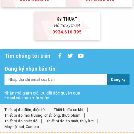
KỸ THUẬT
Hỗ trợ kỹ thuật
0934.616.395
Tìm chúng tôi trên
Đăng ký nhận bản tin:
Đăng ký
Nhận mã giảm giá, ưu đãi độc quyền qua
Email của bạn mỗi ngày.
Thiết bị đo điện, điện tử
Thiết bị đo cơ khí
Thiết bị đo môi trường, chất lỏng, thực phẩm
Thiết bị đo nhiệt độ
Thiết bị đo áp suất, thủy lực
Máy nội soi, Camera