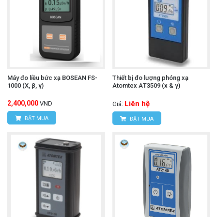
Máy đo liều bức xạ BOSEAN FS-
Thiết bị đo lượng phóng xạ
1000 (X, β, γ)
Atomtex AТ3509 (x & γ)
2,400,000
Liên hệ
VND
Giá:
ĐẶT MUA
ĐẶT MUA