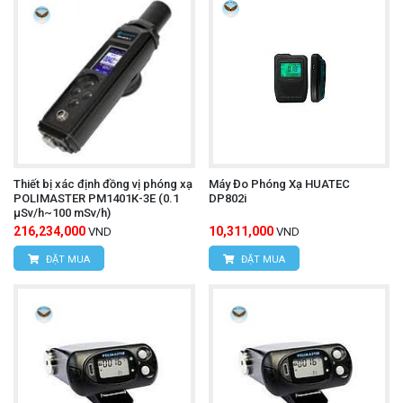
Thiết bị xác định đồng vị phóng xạ
Máy Đo Phóng Xạ HUATEC
POLIMASTER РМ1401К-3Е (0.1
DP802i
μSv/h~100 mSv/h)
216,234,000
10,311,000
VND
VND
ĐẶT MUA
ĐẶT MUA