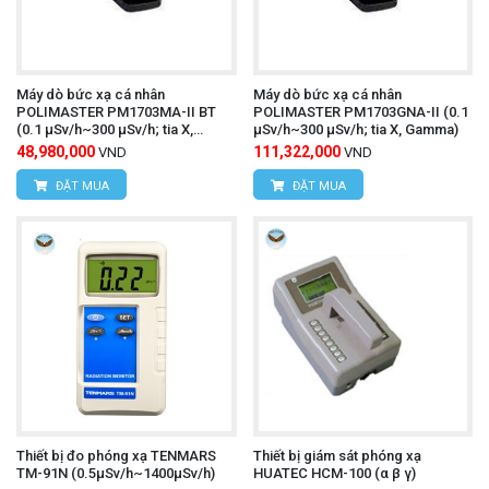
Máy dò bức xạ cá nhân
Máy dò bức xạ cá nhân
POLIMASTER РМ1703МA-II BT
POLIMASTER РМ1703GNA-II (0.1
(0.1 µSv/h~300 µSv/h; tia X,
µSv/h~300 µSv/h; tia X, Gamma)
Gamma)
48,980,000
111,322,000
VND
VND
ĐẶT MUA
ĐẶT MUA
Thiết bị đo phóng xạ TENMARS
Thiết bị giám sát phóng xạ
TM-91N (0.5µSv/h~1400µSv/h)
HUATEC HCM-100 (α β γ)