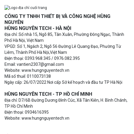
CÔNG TY TNHH THIẾT BỊ VÀ CÔNG NGHỆ HÙNG
NGUYÊN
HÙNG NGUYÊN TECH - HÀ NỘI
Địa chỉ: Số nhà 15, Ngõ 85, Tân Xuân, Phường Đông Ngạc, Thành
Phố Hà Nội, Việt Nam
VPGD: Số 1, Ngách 2, Ngõ 56 Đường Lê Quang Đạo, Phường Từ
Liêm, Thành Phố Hà Nội,Việt Nam
Điện thoại: 0393.968.345 / 0976.082.395
Email: vantien2307@gmail.com
Website: www.hungnguyentech.vn
Mã số thuế: 0110073138
Ngày cấp: 26/07/2022 Nơi cấp Sở kế hoạch và đầu tư TP Hà Nội
HÙNG NGUYÊN TECH - TP HỒ CHÍ MINH
Địa chỉ: D7/6B Đường Dương Đình Cúc, Xã Tân Kiên, H. Bình Chánh,
TP Hồ Chí Minh
Điện thoại: 0934616395
Website: www.hungnguyentech.vn