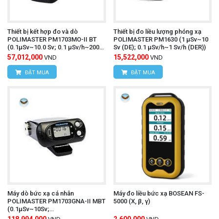
Thiết bị kết hợp đo và dò
Thiết bị đo liều lượng phóng xạ
POLIMASTER РМ1703МО-II BТ
POLIMASTER PM1630 (1 µSv~10
(0.1µSv~10.0 Sv; 0.1 μSv/h~200
Sv (DE); 0.1 µSv/h~1 Sv/h (DER))
mSv/h)
57,012,000
15,522,000
VND
VND
ĐẶT MUA
ĐẶT MUA
Máy dò bức xạ cá nhân
Máy đo liều bức xạ BOSEAN FS-
POLIMASTER РМ1703GNA-II MBT
5000 (X, β, γ)
(0.1μSv~10Sv;
0.1µSv/h~200mSv/h; tia X,
118,994,000
2,600,000