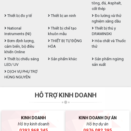
tông, đá, Asphalt,
cốt thép
Thiết bị đo y tế
Thiết bị an ninh
Đo lường và thử
nghiệm xăng dầu
National
Thiết bị chế tạo
Thiết bị thú y
Instruments (NI)
khuôn mẫu
DRAMINSKI
Bơm định lượng,
THIẾT BỊ TỰ ĐỘNG
Hóa chất và Thuốc
cảm biến, bộ điều
HÓA
thử
khiển Online
Thiết bị chiếu sáng
Sản phẩm khác
Sản phẩm ngừng
LED/ UV
sản xuất
DỊCH VỤ PHỤ TRỢ
HÙNG NGUYÊN
HỖ TRỢ KINH DOANH
KINH DOANH
KINH DOANH DỰ ÁN
Hỗ trợ kinh doanh
Hỗ trợ dự án
0393.968.345
0976.082.395