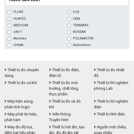
FLUKE
PCE
HUATEC
CEM
MEDCOM
TENMARS
UNI-T
BOSEAN
Atomtex
POLIMASTER
CHINA
Radmetron
Thiết bị đo chuyên
Thiết bị đo điện,
Thiết bị đo nhiệt
dụng
điện tử
độ
Thiết bị đo cơ khí
Thiết bị đo môi
Thiết bị thí nghiệm
trường, chất lỏng,
phòng Lab
thực phẩm
Máy hiện sóng,
Thiết bị đo và dò
Thiết bị thí nghiệm
phân tích logic
khí
điện
Máy phát tín hiệu,
Viễn thông -
Thiết bị tĩnh điện
phát hàm
Truyền hình
Máy đo độ bụi,
Thiết bị hút ẩm, tạo
Nguồn một chiều,
đếm hạt tiểu phân
ẩm, đo độ ẩm vật
xoay chiều