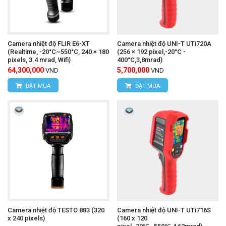
Camera nhiệt độ FLIR E6-XT
Camera nhiệt độ UNI-T UTi720A
(Realtime, -20°C~550°C, 240 × 180
(256 × 192 pixel,-20°C -
pixels, 3.4 mrad, Wifi)
400°C,3,8mrad)
64,300,000
5,700,000
VND
VND
ĐẶT MUA
ĐẶT MUA
Camera nhiệt độ TESTO 883 (320
Camera nhiệt độ UNI-T UTi716S
x 240 pixels)
(160 x 120