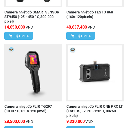
Camera nhiệt độ SMARTSENSOR
Camera nhiệt độ TESTO 868
ST9450 (-25 - 450 ° C,300.000
(160x120pixels)
pixel)
14,850,000
48,637,400
VND
VND
ĐẶT MUA
ĐẶT MUA
Camera nhiệt độ FLIR TG297
Camera nhiệt độ FLIR ONE PRO LT
(1030 ° C,160 × 120 pixel)
(For IOS, -20°C~120°C, 80x60
pixels)
28,500,000
9,330,000
VND
VND