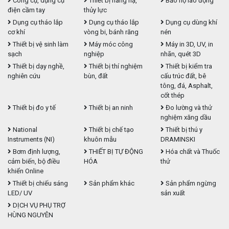
Công cụ, dụng cụ
Thiết bị nâng hạ,
Bảo hộ lao động
điện cầm tay
thủy lực
Dụng cụ tháo lắp
Dụng cụ tháo lắp
Dụng cụ dùng khí
cơ khí
vòng bi, bánh răng
nén
Thiết bị vệ sinh làm
Máy móc công
Máy in 3D, UV, in
sạch
nghiệp
nhãn, quét 3D
Thiết bị dạy nghề,
Thiết bị thí nghiệm
Thiết bị kiểm tra
nghiên cứu
bùn, đất
cấu trúc đất, bê
tông, đá, Asphalt,
cốt thép
Thiết bị đo y tế
Thiết bị an ninh
Đo lường và thử
nghiệm xăng dầu
National
Thiết bị chế tạo
Thiết bị thú y
Instruments (NI)
khuôn mẫu
DRAMINSKI
Bơm định lượng,
THIẾT BỊ TỰ ĐỘNG
Hóa chất và Thuốc
cảm biến, bộ điều
HÓA
thử
khiển Online
Thiết bị chiếu sáng
Sản phẩm khác
Sản phẩm ngừng
LED/ UV
sản xuất
DỊCH VỤ PHỤ TRỢ
HÙNG NGUYÊN