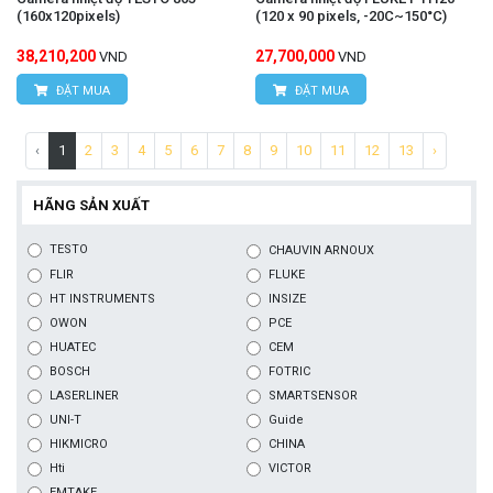
(160x120pixels)
(120 x 90 pixels, -20C~150°C)
38,210,200
27,700,000
VND
VND
ĐẶT MUA
ĐẶT MUA
‹
1
2
3
4
5
6
7
8
9
10
11
12
13
›
HÃNG SẢN XUẤT
TESTO
CHAUVIN ARNOUX
FLIR
FLUKE
HT INSTRUMENTS
INSIZE
OWON
PCE
HUATEC
CEM
BOSCH
FOTRIC
LASERLINER
SMARTSENSOR
UNI-T
Guide
HIKMICRO
CHINA
Hti
VICTOR
EMTAKE