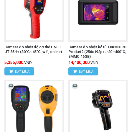
Camera đo nhiệt độ cơ thể UNI-T
Camera đo nhiệt bỏ túi HIKMICRO
UTi85H+ (30˚C~45˚C, wifi, online)
Pocket2 (256x192px; -20~400°C;
EMMC 16GB)
5,355,000
14,400,000
VND
VND
ĐẶT MUA
ĐẶT MUA