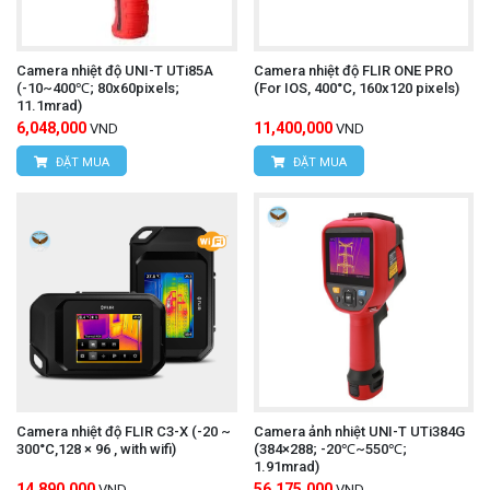
Camera nhiệt độ UNI-T UTi85A
Camera nhiệt độ FLIR ONE PRO
(-10~400℃; 80x60pixels;
(For IOS, 400°C, 160x120 pixels)
11.1mrad)
6,048,000
11,400,000
VND
VND
ĐẶT MUA
ĐẶT MUA
Camera nhiệt độ FLIR C3-X (-20 ~
Camera ảnh nhiệt UNI-T UTi384G
300°C,128 × 96 , with wifi)
(384×288; -20℃~550℃;
1.91mrad)
14,890,000
56,175,000
VND
VND