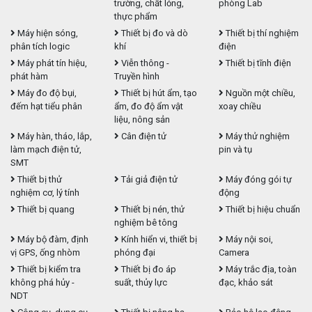
trường, chất lỏng,
phòng Lab
thực phẩm
Máy hiện sóng,
Thiết bị đo và dò
Thiết bị thí nghiệm
phân tích logic
khí
điện
Máy phát tín hiệu,
Viễn thông -
Thiết bị tĩnh điện
phát hàm
Truyền hình
Máy đo độ bụi,
Thiết bị hút ẩm, tạo
Nguồn một chiều,
đếm hạt tiểu phân
ẩm, đo độ ẩm vật
xoay chiều
liệu, nông sản
Máy hàn, tháo, lắp,
Cân điện tử
Máy thử nghiệm
làm mạch điện tử,
pin và tụ
SMT
Thiết bị thử
Tải giả điện tử
Máy đóng gói tự
nghiệm cơ, lý tính
động
Thiết bị quang
Thiết bị nén, thử
Thiết bị hiệu chuẩn
nghiệm bê tông
Máy bộ đàm, định
Kính hiển vi, thiết bị
Máy nội soi,
vị GPS, ống nhòm
phóng đại
Camera
Thiết bị kiểm tra
Thiết bị đo áp
Máy trắc địa, toàn
không phá hủy -
suất, thủy lực
đạc, khảo sát
NDT