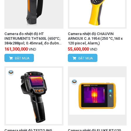
Camera đo nhiệt độ HT
Camera nhiệt độ CHAUVIN
INSTRUMENTS THT600L (650°C;
ARNOUX C.A 1954 (250 °C,160 x
384x288pxl; 0.45mrad, đo đường
120 pixcel, Alarm,)
dây, trạm cao thế)
161,300,000
55,600,000
VND
VND
ĐẶT MUA
ĐẶT MUA
Camera nhiệt độ TESTO 865
Camera nhiệt độ FLUKE PTi120