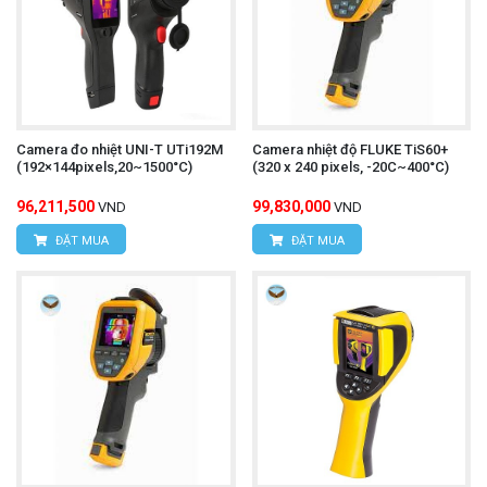
Camera đo nhiệt UNI-T UTi192M
Camera nhiệt độ FLUKE TiS60+
(192×144pixels,20~1500°C)
(320 x 240 pixels, -20C~400°C)
96,211,500
99,830,000
VND
VND
ĐẶT MUA
ĐẶT MUA