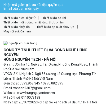
Nhận mã giảm giá, ưu đãi độc quyền qua
Email của bạn mỗi ngày.
Thiết bị đo điện, điện tử
Thiết bị đo cơ khí
Thiết bị đo môi trường, chất lỏng, thực phẩm
Thiết bị đo nhiệt độ
Thiết bị đo áp suất, thủy lực
Máy nội soi, Camera
CÔNG TY TNHH THIẾT BỊ VÀ CÔNG NGHỆ HÙNG
NGUYÊN
HÙNG NGUYÊN TECH - HÀ NỘI
Địa chỉ: Số nhà 15, Ngõ 85, Tân Xuân, Phường Đông Ngạc, Thành
Phố Hà Nội, Việt Nam
VPGD: Số 1, Ngách 2, Ngõ 56 Đường Lê Quang Đạo, Phường Từ
Liêm, Thành Phố Hà Nội,Việt Nam
Điện thoại: 0393.968.345 / 0976.082.395
Email: vantien2307@gmail.com
Website: www.hungnguyentech.vn
Mã số thuế: 0110073138
Ngày cấp: 26/07/2022 Nơi cấp Sở kế hoạch và đầu tư TP Hà Nội