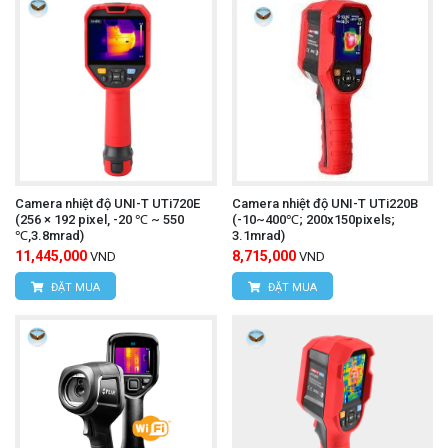
Camera nhiệt độ UNI-T UTi720E
Camera nhiệt độ UNI-T UTi220B
(256 × 192 pixel, -20 ℃ ~ 550
(-10~400℃; 200x150pixels;
℃,3.8mrad)
3.1mrad)
11,445,000
8,715,000
VND
VND
ĐẶT MUA
ĐẶT MUA