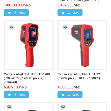
pixel,-20℃~550℃,4,62mrad)
198,500,000
5,407,500
VND
VND
ĐẶT MUA
ĐẶT MUA
Camera nhiệt độ UNI-T UTi120B
Camera nhiệt độ UNI-T UTi32
(-20~400℃, 120x90 pixels,
(32×32 pixel; -20℃ ~ 1000℃)
7.3mrad)
6,856,500
4,053,000
VND
VND
ĐẶT MUA
ĐẶT MUA