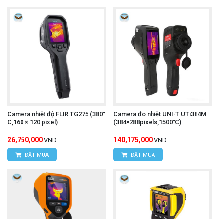
Camera nhiệt độ FLIR TG275 (380°
Camera đo nhiệt UNI-T UTi384M
C,160 × 120 pixel)
(384×288pixels,1500°C)
26,750,000
140,175,000
VND
VND
ĐẶT MUA
ĐẶT MUA