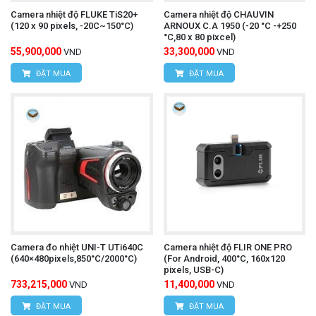
Camera nhiệt độ FLUKE TiS20+
Camera nhiệt độ CHAUVIN
(120 x 90 pixels, -20C~150°C)
ARNOUX C.A 1950 (-20 °C -+250
°C,80 x 80 pixcel)
55,900,000
33,300,000
VND
VND
ĐẶT MUA
ĐẶT MUA
Camera đo nhiệt UNI-T UTi640C
Camera nhiệt độ FLIR ONE PRO
(640×480pixels,850°C/2000°C)
(For Android, 400°C, 160x120
pixels, USB-C)
733,215,000
11,400,000
VND
VND
ĐẶT MUA
ĐẶT MUA