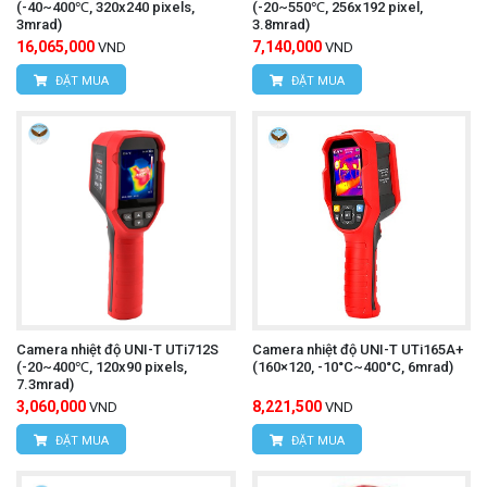
(-40~400℃, 320x240 pixels,
(-20~550℃, 256x192 pixel,
3mrad)
3.8mrad)
16,065,000
7,140,000
VND
VND
ĐẶT MUA
ĐẶT MUA
Camera nhiệt độ UNI-T UTi712S
Camera nhiệt độ UNI-T UTi165A+
(-20~400℃, 120x90 pixels,
(160×120, -10°C~400°C, 6mrad)
7.3mrad)
3,060,000
8,221,500
VND
VND
ĐẶT MUA
ĐẶT MUA