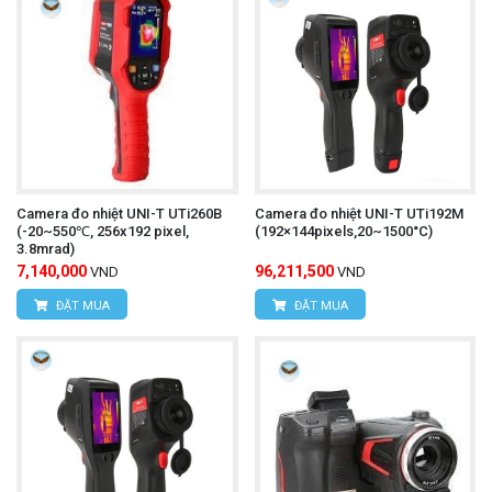
Camera đo nhiệt UNI-T UTi260B
Camera đo nhiệt UNI-T UTi192M
(-20~550℃, 256x192 pixel,
(192×144pixels,20~1500°C)
3.8mrad)
7,140,000
96,211,500
VND
VND
ĐẶT MUA
ĐẶT MUA