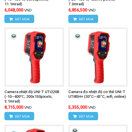
11.1mrad)
7.3mrad)
6,048,000
6,856,500
VND
VND
ĐẶT MUA
ĐẶT MUA
Camera nhiệt độ UNI-T UTi220B
Camera đo nhiệt độ cơ thể UNI-T
(-10~400℃; 200x150pixels;
UTi85H+ (30˚C~45˚C, wifi, online)
3.1mrad)
8,715,000
5,355,000
VND
VND
ĐẶT MUA
ĐẶT MUA