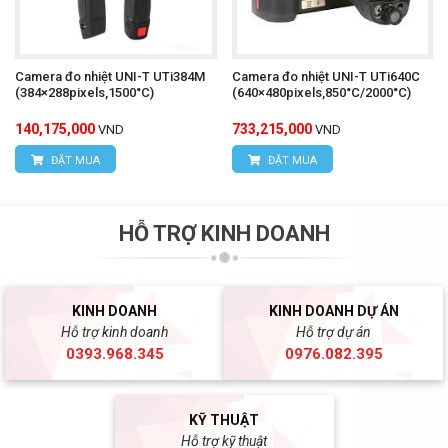
Camera đo nhiệt UNI-T UTi384M
Camera đo nhiệt UNI-T UTi640C
(384×288pixels,1500°C)
(640×480pixels,850°C/2000°C)
140,175,000
733,215,000
VND
VND
ĐẶT MUA
ĐẶT MUA
HỖ TRỢ KINH DOANH
KINH DOANH
KINH DOANH DỰ ÁN
Hỗ trợ kinh doanh
Hỗ trợ dự án
0393.968.345
0976.082.395
KỸ THUẬT
Hỗ trợ kỹ thuật