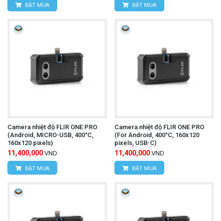
Kiên, Huyện Bình Chánh, Thành phố Hồ Chí
ĐẶT MUA
ĐẶT MUA
Minh
Điện thoại:
0934.616.395
Website:
www.hungnguyentech.vn
Camera nhiệt độ UNI-T
Tham khảo thêm:
UTi165A+
Camera nhiệt độ FLIR ONE PRO
Camera nhiệt độ FLIR ONE PRO
(Android, MICRO-USB, 400°C,
(For Android, 400°C, 160x120
160x120 pixels)
pixels, USB-C)
11,400,000
11,400,000
VND
VND
ĐẶT MUA
ĐẶT MUA