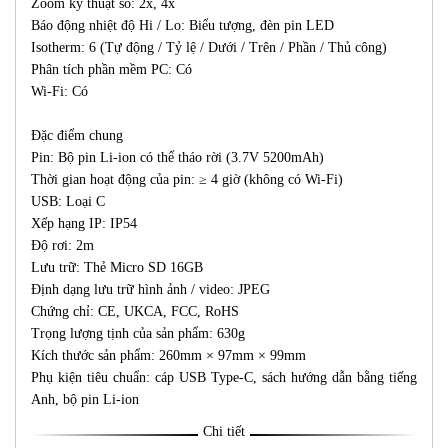
Zoom kỹ thuật số: 2x, 4x
Báo động nhiệt độ Hi / Lo: Biểu tượng, đèn pin LED
Isotherm: 6 (Tự động / Tỷ lệ / Dưới / Trên / Phần / Thủ công)
Phân tích phần mềm PC: Có
Wi-Fi: Có
Đặc điểm chung
Pin: Bộ pin Li-ion có thể tháo rời (3.7V 5200mAh)
Thời gian hoạt động của pin: ≥ 4 giờ (không có Wi-Fi)
USB: Loại C
Xếp hạng IP: IP54
Độ rơi: 2m
Lưu trữ: Thẻ Micro SD 16GB
Định dạng lưu trữ hình ảnh / video: JPEG
Chứng chỉ: CE, UKCA, FCC, RoHS
Trọng lượng tịnh của sản phẩm: 630g
Kích thước sản phẩm: 260mm × 97mm × 99mm
Phụ kiện tiêu chuẩn: cáp USB Type-C, sách hướng dẫn bằng tiếng
Anh, bộ pin Li-ion
Chi tiết