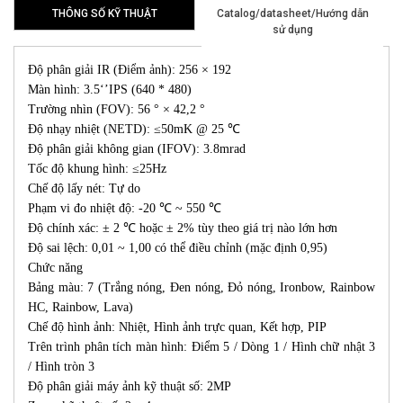
THÔNG SỐ KỸ THUẬT
Catalog/datasheet/Hướng dẫn
sử dụng
Độ phân giải IR (Điểm ảnh): 256 × 192
Màn hình: 3.5‘’IPS (640 * 480)
Trường nhìn (FOV): 56 ° × 42,2 °
Độ nhạy nhiệt (NETD): ≤50mK @ 25 ℃
Độ phân giải không gian (IFOV): 3.8mrad
Tốc độ khung hình: ≤25Hz
Chế độ lấy nét: Tự do
Phạm vi đo nhiệt độ: -20 ℃ ~ 550 ℃
Độ chính xác: ± 2 ℃ hoặc ± 2% tùy theo giá trị nào lớn hơn
Độ sai lệch: 0,01 ~ 1,00 có thể điều chỉnh (mặc định 0,95)
Chức năng
Bảng màu: 7 (Trắng nóng, Đen nóng, Đỏ nóng, Ironbow, Rainbow
HC, Rainbow, Lava)
Chế độ hình ảnh: Nhiệt, Hình ảnh trực quan, Kết hợp, PIP
Trên trình phân tích màn hình: Điểm 5 / Dòng 1 / Hình chữ nhật 3
/ Hình tròn 3
Độ phân giải máy ảnh kỹ thuật số: 2MP