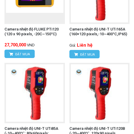
Camera nhiệt độ FLUKE PTi120
Camera nhiệt độ UNI-T UTi165A
(120 x 90 pixels, -20C~150°C)
(160×120 pixels,-10~400°C,IP65)
27,700,000
Liên hệ
VND
Giá:
ĐẶT MUA
ĐẶT MUA
Camera nhiệt độ UNI-T UTi85A
Camera nhiệt độ UNI-T UTi120B
(-10~400℃; 80x60pixels;
(-20~400℃, 120x90 pixels,