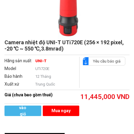
Camera nhiệt độ UNI-T UTi720E (256 × 192 pixel,
-20 ℃ ~ 550 ℃,3.8mrad)
Hãng sản xuất
UNI-T
Yêu cầu báo giá
Model
UTi720E
Bảo hành
12 Tháng
Xuất xứ
Trung Quốc
Giá (chưa bao gồm thuế)
11,445,000
VND
Thêm
vào
Mua ngay
giỏ
hàng