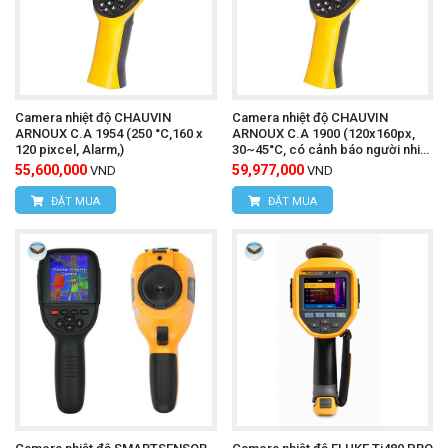
Camera nhiệt độ CHAUVIN
Camera nhiệt độ CHAUVIN
ARNOUX C.A 1954 (250 °C,160 x
ARNOUX C.A 1900 (120x160px,
120 pixcel, Alarm,)
30~45°C, có cảnh báo người nhiệt
độ cao)
55,600,000
59,977,000
VND
VND
ĐẶT MUA
ĐẶT MUA