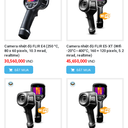
Camera nhiệt độ UNI-T UTi712S
Tìm hiểu thêm:
Các ứng dụng của camera ảnh nhiệt
UNI-T UTi720E
Camera nhiệt độ UNI-T UTi720E
giúp
kiểm tra
Camera nhiệt độ FLIR E4 (250 °C,
Camera nhiệt độ FLIR E5-XT (Wifi
PCBA, kiểm tra động cơ, bảo dưỡng ô tô, kiểm
80 x 60 pixels, 10.3 mrad,
-20°C~400°C, 160 × 120 pixels, 5.2
realtime)
mrad, realtime)
tra bảng điều khiển năng lượng mặt trời, kiểm tra
30,560,000
45,650,000
VND
VND
tủ điện phân phối, kiểm tra cơ sở điện, kiểm tra
ĐẶT MUA
ĐẶT MUA
thiết bị cơ khí, kiểm tra thiết bị sưởi, kiểm tra tòa
nhà & HVAC...
Thông tin liên hệ:
CÔNG TY TNHH THIẾT BỊ VÀ CÔNG NGHỆ
HÙNG NGUYÊN