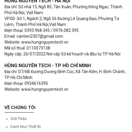
HÙNG NGUYÊN TECH - HÀ NỘI
Địa chỉ: Số nhà 15, Ngõ 85, Tân Xuân, Phường Đông Ngạc, Thành
Phố Hà Nội, Việt Nam
VPGD: Số 1, Ngách 2, Ngõ 56 Đường Lê Quang Đạo, Phường Từ
Liêm, Thành Phố Hà Nội,Việt Nam
Điện thoại: 0393.968.345 / 0976.082.395
Email: vantien2307@gmail.com
Website: www.hungnguyentech.vn
Mã số thuế: 0110073138
Ngày cấp: 26/07/2022 Nơi cấp Sở kế hoạch và đầu tư TP Hà Nội
HÙNG NGUYÊN TECH - TP HỒ CHÍ MINH
Địa chỉ: D7/6B Đường Dương Đình Cúc, Xã Tân Kiên, H. Bình Chánh,
TP Hồ Chí Minh
Điện thoại: 0934616395
Website: www.hungnguyentech.vn
VỀ CHÚNG TÔI
Giới Thiệu
Danh Mục Thiết Bị