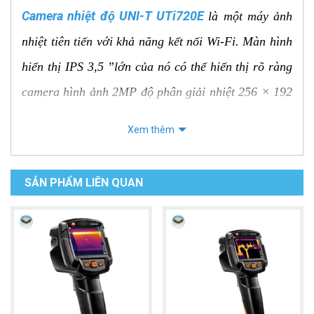
Camera nhiệt độ UNI-T UTi720E
là một máy ảnh
nhiệt tiên tiến với khả năng kết nối Wi-Fi. Màn hình
hiển thị IPS 3,5 ”lớn của nó có thể hiển thị rõ ràng
camera hình ảnh 2MP độ phân giải nhiệt 256 × 192
hoặc hình ảnh kết hợp của cả hai. Nó có thể đo
Xem thêm
nhiệt độ từ -20 ℃ đến 550 ℃. Bộ pin có thể tháo
rời 5200mAh của UTi720E thuận tiện cho việc thay
SẢN PHẨM LIÊN QUAN
pin dễ dàng và nhanh chóng, cho phép làm việc liên
tục trong thời gian dài.
Đặc điểm kỹ thuật của camera ảnh
nhiệt UNI-T UTi720E
Màn hình
Độ phân giải