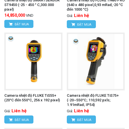
Camera nhiệt độ SMARTSENSOR
Camera nhiệt độ FLUKE Ti480 PRO
ST9450 (-25 - 450 ° C,300.000
(640 x 480 pixel,0,93 mRad,-20 °C
pixel)
đến 1000 °C)
14,850,000
Liên hệ
VND
Giá:
ĐẶT MUA
ĐẶT MUA
Camera nhiệt độ FLUKE TiS55+
Camera nhiệt độ FLUKE TiS75+
(20°C đến 550°C, 256 x 192 pixel)
(-20~550°C; 110,592 pxls;
1.91mRad; IP54)
Liên hệ
Liên hệ
Giá:
Giá:
ĐẶT MUA
ĐẶT MUA