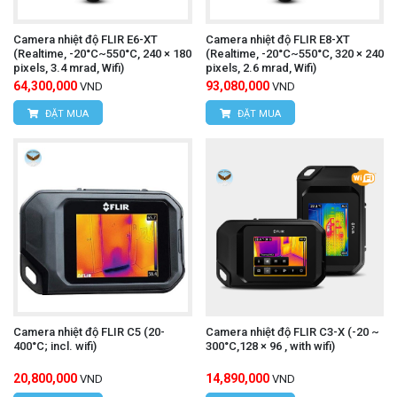
HÙNG NGUYÊN TECH - HÀ NỘI
Camera nhiệt độ FLIR E6-XT
Camera nhiệt độ FLIR E8-XT
Địa chỉ:
Số nhà 15, ngõ 85, Tân Xuân, Phường
(Realtime, -20°C~550°C, 240 × 180
(Realtime, -20°C~550°C, 320 × 240
pixels, 3.4 mrad, Wifi)
pixels, 2.6 mrad, Wifi)
Xuân Đỉnh, Quận Bắc Từ Liêm, TP Hà Nội, Việt
64,300,000
93,080,000
VND
VND
Nam
ĐẶT MUA
ĐẶT MUA
Văn phòng giao dịch:
Số nhà 20D, ngõ 16/28
Đỗ Xuân Hợp, Phường Mỹ Đình 1, Quận Nam
Từ Liêm, TP Hà Nội
Điện thoại:
0393.968.345 / 0976.082.395
Email:
vantien2307@gmail.com
Website:
www.hungnguyentech.vn
Camera nhiệt độ FLIR C5 (20-
Camera nhiệt độ FLIR C3-X (-20 ~
HÙNG NGUYÊN TECH - TP HỒ CHÍ MINH
400°C; incl. wifi)
300°C,128 × 96 , with wifi)
Địa chỉ:
D7/6B Đường Dương Đình Cúc, Xã Tân
20,800,000
14,890,000
VND
VND