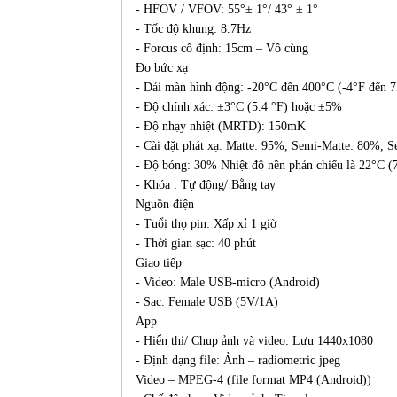
- HFOV / VFOV: 55°± 1°/ 43° ± 1°
- Tốc độ khung: 8.7Hz
- Forcus cố định: 15cm – Vô cùng
Đo bức xạ
- Dải màn hình động: -20°C đến 400°C (-4°F đến 
- Độ chính xác: ±3°C (5.4 °F) hoặc ±5%
- Độ nhạy nhiệt (MRTD): 150mK
- Cài đặt phát xạ: Matte: 95%, Semi-Matte: 80%, 
- Độ bóng: 30% Nhiệt độ nền phản chiếu là 22°C (
- Khóa : Tự động/ Bằng tay
Nguồn điện
- Tuổi thọ pin: Xấp xỉ 1 giờ
- Thời gian sạc: 40 phút
Giao tiếp
- Video: Male USB-micro (Android)
- Sạc: Female USB (5V/1A)
App
- Hiển thị/ Chụp ảnh và video: Lưu 1440x1080
- Định dạng file: Ảnh – radiometric jpeg
Video – MPEG-4 (file format MP4 (Android))