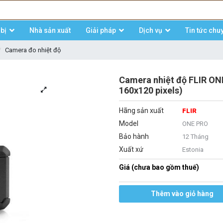
bị
Nhà sản xuất
Giải pháp
Dịch vụ
Tin tức chu
Camera đo nhiệt độ
Camera nhiệt độ FLIR ON
160x120 pixels)
Hãng sản xuất
FLIR
Model
ONE PRO
Bảo hành
12 Tháng
Xuất xứ
Estonia
Giá (chưa bao gồm thuế)
Thêm vào giỏ hàng