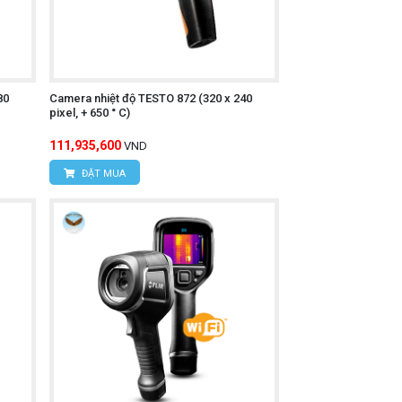
80
Camera nhiệt độ TESTO 872 (320 x 240
pixel, + 650 ° C)
111,935,600
VND
ĐẶT MUA