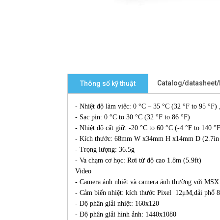
Catalog/datasheet
Thông số kỹ thuật
- Nhiệt độ làm việc: 0 °C – 35 °C (32 °F to 95 °F) 
- Sạc pin: 0 °C to 30 °C (32 °F to 86 °F)
- Nhiệt độ cất giữ: -20 °C to 60 °C (-4 °F to 140 °
- Kích thước: 68mm W x34mm H x14mm D (2.7in x
- Trọng lượng: 36.5g
- Va chạm cơ học: Rơi từ độ cao 1.8m (5.9ft)
Video
- Camera ảnh nhiệt và camera ảnh thường với MSX
- Cảm biến nhiệt: kích thước Pixel 12μM,dải phổ
- Độ phân giải nhiệt: 160x120
- Độ phân giải hình ảnh: 1440x1080