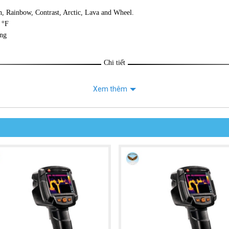
on, Rainbow, Contrast, Arctic, Lava and Wheel.
 °F
ùng
Chi tiết
Xem thêm