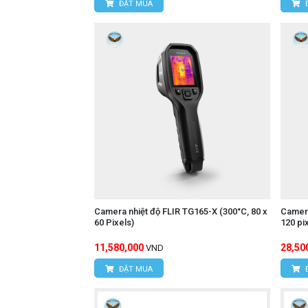
ĐẶT MUA
Camera nhiệt độ FLIR TG165-X (300°C, 80 x
Camera
60 Pixels)
120 pi
11,580,000
28,50
VND
ĐẶT MUA