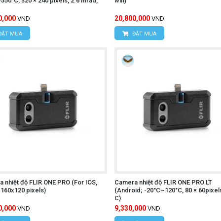
550°C, 320 × 240 pixels, 2.6 mrad,
wifi)
0,000
20,800,000
VND
VND
ĐẶT MUA
ĐẶT MUA
 nhiệt độ FLIR ONE PRO (For IOS,
Camera nhiệt độ FLIR ONE PRO LT
 160x120 pixels)
(Android; -20°C~120°C, 80 × 60pixel
C)
0,000
9,330,000
VND
VND