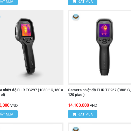
ĐẶT MUA
ĐẶT MUA
 nhiệt độ FLIR TG297 (1030 ° C,160 ×
Camera nhiệt độ FLIR TG267 (380° C,
xel)
120 pixel)
0,000
14,100,000
VND
VND
ĐẶT MUA
ĐẶT MUA