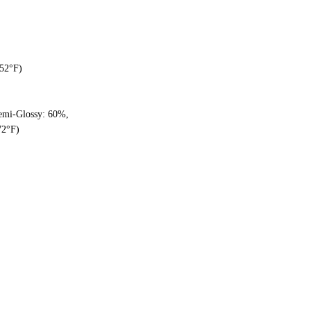
752°F)
Semi-Glossy: 60%,
72°F)