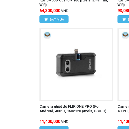
-20°C~550°C, 240 × 180 pixels, 3.4 mrad,
-20°C~
Wifi)
Wifi)
64,300,000
93,08
VND
ĐẶT MUA
Camera nhiệt độ FLIR ONE PRO (For
Camera
Android, 400°C, 160x120 pixels, USB-C)
400°C,
11,400,000
11,40
VND