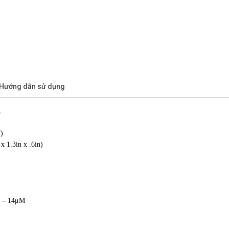
/Hướng dẫn sử dụng
,
F)
 1.3in x .6in)
 8 – 14μM