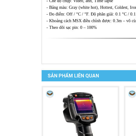
- Chế độ chụp: Video, ảnh, Time lapse
- Bảng màu: Gray (white hot), Hottest, Coldest, Ir
- Đo điểm: Off / °C / °F. Độ phân giải: 0.1 °C / 0.1
- Khoảng cách MSX điều chỉnh được: 0.3m – vô c
- Theo dõi sạc pin: 0 – 100%
SẢN PHẨM LIÊN QUAN