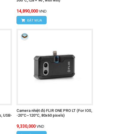
300°C,128 × 96 , with wifi)
14,890,000
VND
ĐẶT MUA
Camera nhiệt độ FLIR ONE PRO LT (For IOS,
s, USB-
-20°C~120°C, 80x60 pixels)
9,330,000
VND