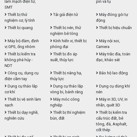
làm mạch điện tử,
pin và tụ
SMT
Thiết bị thử
Tải giả điện tử
Máy đóng gói tự
nghiệm cơ, lý tính
động
Thiết bị quang
Thiết bị nén, thử
Thiết bị hiệu chuẩn
nghiệm bê tông
Máy bộ đàm, định
Kính hiển vi, thiết bị
Máy nội soi,
vị GPS, ống nhòm
phóng đại
Camera
Thiết bị kiểm tra
Thiết bị đo áp
Máy trắc địa, toàn
không phá hủy -
suất, thủy lực
đạc, khảo sát
NDT
Công cụ, dụng cụ
Thiết bị nâng hạ,
Bảo hộ lao động
điện cầm tay
thủy lực
Dụng cụ tháo lắp
Dụng cụ tháo lắp
Dụng cụ dùng khí
cơ khí
vòng bi, bánh răng
nén
Thiết bị vệ sinh làm
Máy móc công
Máy in 3D, UV, in
sạch
nghiệp
nhãn, quét 3D
Thiết bị dạy nghề,
Thiết bị thí nghiệm
Thiết bị kiểm tra
nghiên cứu
bùn, đất
cấu trúc đất, bê
tông, đá, Asphalt,
cốt thép