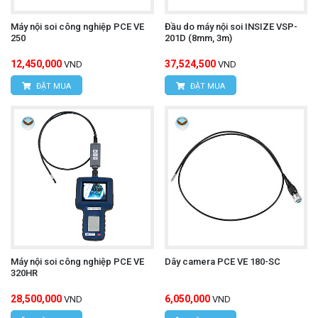
Máy nội soi công nghiệp PCE VE
Đầu do máy nội soi INSIZE VSP-
250
201D (8mm, 3m)
12,450,000
37,524,500
VND
VND
ĐẶT MUA
ĐẶT MUA
Máy nội soi công nghiệp PCE VE
Dây camera PCE VE 180-SC
320HR
28,500,000
6,050,000
VND
VND