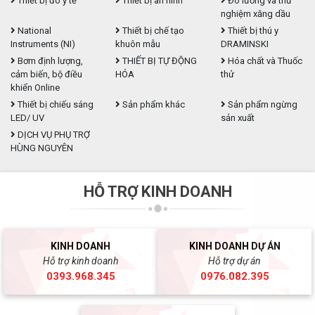
Thiết bị đo y tế
Thiết bị an ninh
Đo lường và thử
nghiệm xăng dầu
National
Thiết bị chế tạo
Thiết bị thú y
Instruments (NI)
khuôn mẫu
DRAMINSKI
Bơm định lượng,
THIẾT BỊ TỰ ĐỘNG
Hóa chất và Thuốc
cảm biến, bộ điều
HÓA
thử
khiển Online
Thiết bị chiếu sáng
Sản phẩm khác
Sản phẩm ngừng
LED/ UV
sản xuất
DỊCH VỤ PHỤ TRỢ
HÙNG NGUYÊN
HỖ TRỢ KINH DOANH
KINH DOANH
KINH DOANH DỰ ÁN
Hỗ trợ kinh doanh
Hỗ trợ dự án
0393.968.345
0976.082.395