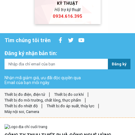
KỸ THUẬT
Hỗ trợ kỹ thuật
0934.616.395
Tìm chúng tôi trên
Đăng ký nhận bản tin:
Đăng ký
Nhận mã giảm giá, ưu đãi độc quyền qua
Email của bạn mỗi ngày.
Thiết bị đo điện, điện tử
Thiết bị đo cơ khí
Thiết bị đo môi trường, chất lỏng, thực phẩm
Thiết bị đo nhiệt độ
Thiết bị đo áp suất, thủy lực
Máy nội soi, Camera