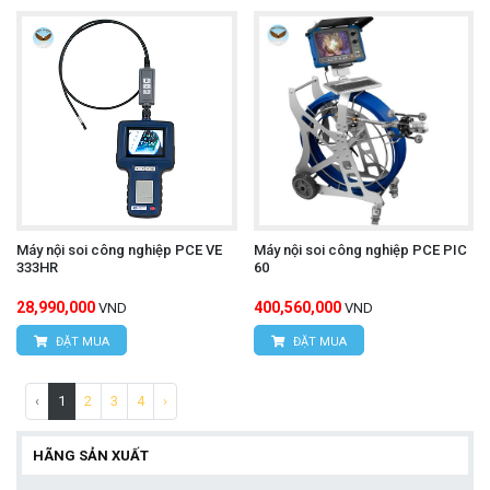
Máy nội soi công nghiệp PCE VE
Máy nội soi công nghiệp PCE PIC
333HR
60
28,990,000
400,560,000
VND
VND
ĐẶT MUA
ĐẶT MUA
‹
1
2
3
4
›
HÃNG SẢN XUẤT