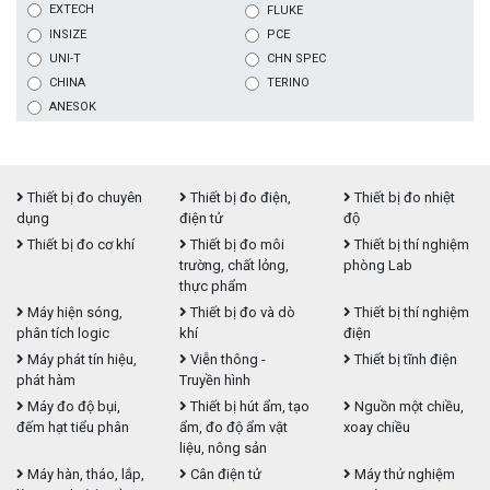
EXTECH
FLUKE
INSIZE
PCE
UNI-T
CHN SPEC
CHINA
TERINO
ANESOK
Thiết bị đo chuyên
Thiết bị đo điện,
Thiết bị đo nhiệt
dụng
điện tử
độ
Thiết bị đo cơ khí
Thiết bị đo môi
Thiết bị thí nghiệm
trường, chất lỏng,
phòng Lab
thực phẩm
Máy hiện sóng,
Thiết bị đo và dò
Thiết bị thí nghiệm
phân tích logic
khí
điện
Máy phát tín hiệu,
Viễn thông -
Thiết bị tĩnh điện
phát hàm
Truyền hình
Máy đo độ bụi,
Thiết bị hút ẩm, tạo
Nguồn một chiều,
đếm hạt tiểu phân
ẩm, đo độ ẩm vật
xoay chiều
liệu, nông sản
Máy hàn, tháo, lắp,
Cân điện tử
Máy thử nghiệm