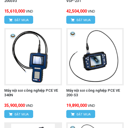
200SV3
VSP-231
15,610,000
42,504,000
VND
VND
ĐẶT MUA
ĐẶT MUA
Máy nội soi công nghiệp PCE VE
Máy nội soi công nghiệp PCE VE
340N
200-S3
35,900,000
19,890,000
VND
VND
ĐẶT MUA
ĐẶT MUA