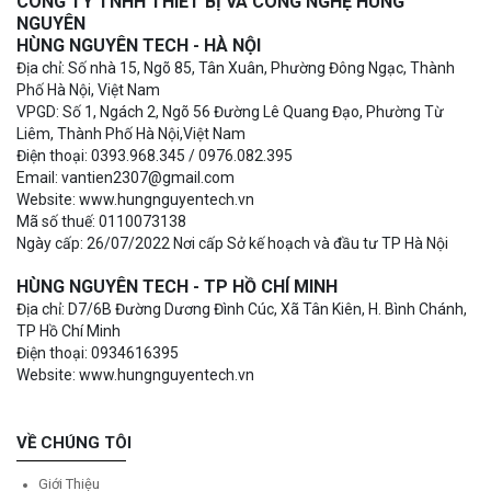
CÔNG TY TNHH THIẾT BỊ VÀ CÔNG NGHỆ HÙNG
NGUYÊN
HÙNG NGUYÊN TECH - HÀ NỘI
Địa chỉ: Số nhà 15, Ngõ 85, Tân Xuân, Phường Đông Ngạc, Thành
Phố Hà Nội, Việt Nam
VPGD: Số 1, Ngách 2, Ngõ 56 Đường Lê Quang Đạo, Phường Từ
Liêm, Thành Phố Hà Nội,Việt Nam
Điện thoại: 0393.968.345 / 0976.082.395
Email: vantien2307@gmail.com
Website: www.hungnguyentech.vn
Mã số thuế: 0110073138
Ngày cấp: 26/07/2022 Nơi cấp Sở kế hoạch và đầu tư TP Hà Nội
HÙNG NGUYÊN TECH - TP HỒ CHÍ MINH
Địa chỉ: D7/6B Đường Dương Đình Cúc, Xã Tân Kiên, H. Bình Chánh,
TP Hồ Chí Minh
Điện thoại: 0934616395
Website: www.hungnguyentech.vn
VỀ CHÚNG TÔI
Giới Thiệu