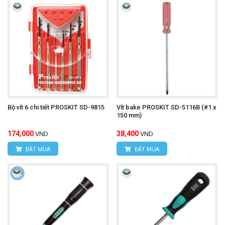
Bộ vít 6 chi tiết PROSKIT SD-9815
Vít bake PROSKIT SD-5116B (#1 x
150 mm)
174,000
38,400
VND
VND
ĐẶT MUA
ĐẶT MUA