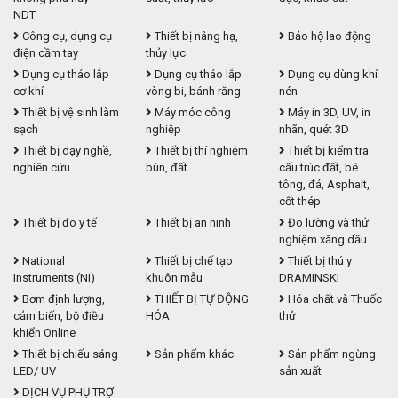
NDT
Công cụ, dụng cụ
Thiết bị nâng hạ,
Bảo hộ lao động
điện cầm tay
thủy lực
Dụng cụ tháo lắp
Dụng cụ tháo lắp
Dụng cụ dùng khí
cơ khí
vòng bi, bánh răng
nén
Thiết bị vệ sinh làm
Máy móc công
Máy in 3D, UV, in
sạch
nghiệp
nhãn, quét 3D
Thiết bị dạy nghề,
Thiết bị thí nghiệm
Thiết bị kiểm tra
nghiên cứu
bùn, đất
cấu trúc đất, bê
tông, đá, Asphalt,
cốt thép
Thiết bị đo y tế
Thiết bị an ninh
Đo lường và thử
nghiệm xăng dầu
National
Thiết bị chế tạo
Thiết bị thú y
Instruments (NI)
khuôn mẫu
DRAMINSKI
Bơm định lượng,
THIẾT BỊ TỰ ĐỘNG
Hóa chất và Thuốc
cảm biến, bộ điều
HÓA
thử
khiển Online
Thiết bị chiếu sáng
Sản phẩm khác
Sản phẩm ngừng
LED/ UV
sản xuất
DỊCH VỤ PHỤ TRỢ