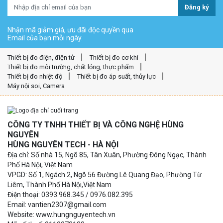
Đăng ký
Nhận mã giảm giá, ưu đãi độc quyền qua
Email của bạn mỗi ngày.
Thiết bị đo điện, điện tử
Thiết bị đo cơ khí
Thiết bị đo môi trường, chất lỏng, thực phẩm
Thiết bị đo nhiệt độ
Thiết bị đo áp suất, thủy lực
Máy nội soi, Camera
CÔNG TY TNHH THIẾT BỊ VÀ CÔNG NGHỆ HÙNG
NGUYÊN
HÙNG NGUYÊN TECH - HÀ NỘI
Địa chỉ: Số nhà 15, Ngõ 85, Tân Xuân, Phường Đông Ngạc, Thành
Phố Hà Nội, Việt Nam
VPGD: Số 1, Ngách 2, Ngõ 56 Đường Lê Quang Đạo, Phường Từ
Liêm, Thành Phố Hà Nội,Việt Nam
Điện thoại: 0393.968.345 / 0976.082.395
Email: vantien2307@gmail.com
Website: www.hungnguyentech.vn