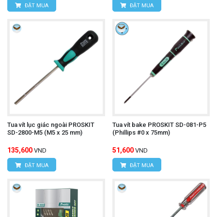
ĐẶT MUA
ĐẶT MUA
Tua vít lục giác ngoài PROSKIT
Tua vít bake PROSKIT SD-081-P5
SD-2800-M5 (M5 x 25 mm)
(Phillips #0 x 75mm)
135,600
51,600
VND
VND
ĐẶT MUA
ĐẶT MUA