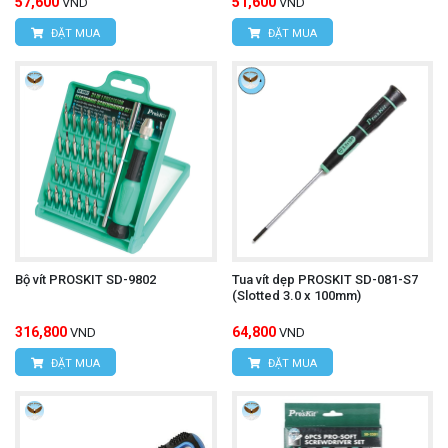
57,600
51,600
VND
VND
ĐẶT MUA
ĐẶT MUA
Bộ vít PROSKIT SD-9802
Tua vít dẹp PROSKIT SD-081-S7
(Slotted 3.0 x 100mm)
316,800
64,800
VND
VND
ĐẶT MUA
ĐẶT MUA