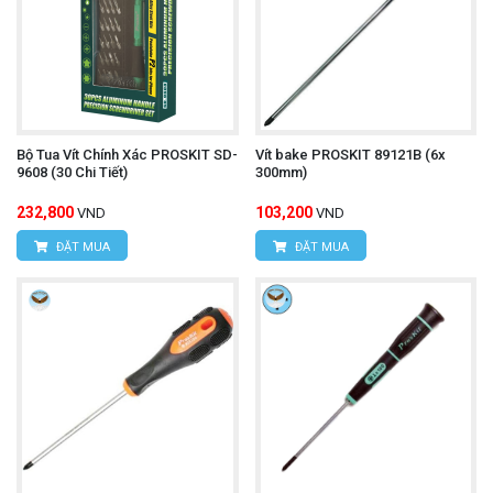
Bộ Tua Vít Chính Xác PROSKIT SD-
Vít bake PROSKIT 89121B (6x
9608 (30 Chi Tiết)
300mm)
232,800
103,200
VND
VND
ĐẶT MUA
ĐẶT MUA