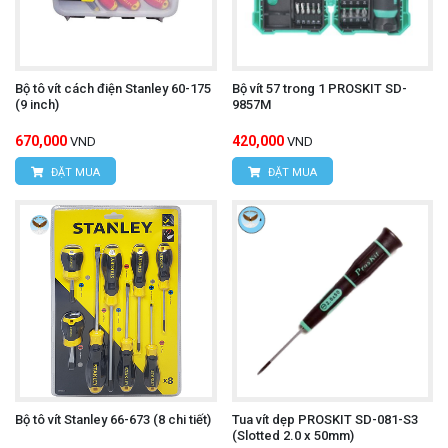
Bộ tô vít cách điện Stanley 60-175
Bộ vít 57 trong 1 PROSKIT SD-
(9 inch)
9857M
670,000
420,000
VND
VND
ĐẶT MUA
ĐẶT MUA
Bộ tô vít Stanley 66-673 (8 chi tiết)
Tua vít dẹp PROSKIT SD-081-S3
(Slotted 2.0 x 50mm)