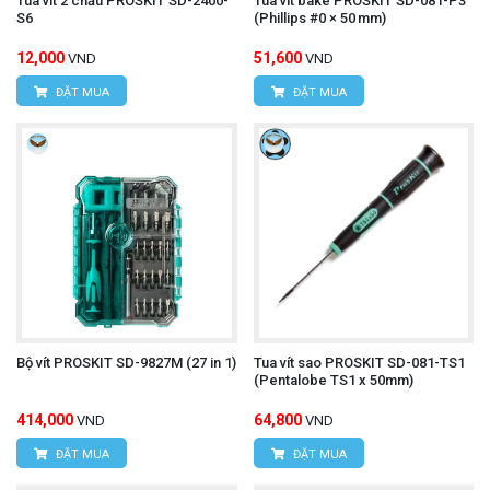
Tua vít 2 chấu PROSKIT SD-2400-
Tua vít bake PROSKIT SD-081-P3
S6
(Phillips #0 × 50 mm)
12,000
51,600
VND
VND
ĐẶT MUA
ĐẶT MUA
Bộ vít PROSKIT SD-9827M (27 in 1)
Tua vít sao PROSKIT SD-081-TS1
(Pentalobe TS1 x 50mm)
414,000
64,800
VND
VND
ĐẶT MUA
ĐẶT MUA