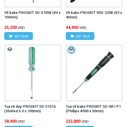
Vít bake PROSKIT SD-5105B (#0 x
Vít bake PROSKIT 9SD-220B (#2 x
100mm)
40mm)
25,200
44,400
VND
VND
ĐẶT MUA
ĐẶT MUA
Tua vít dẹp PROSKIT SD-5107A
Tua vít bake PROSKIT SD-081-P1
(Slotted 6.0 x 100mm)
(Phillips #000 x 50mm)
38,400
232,800
VND
VND