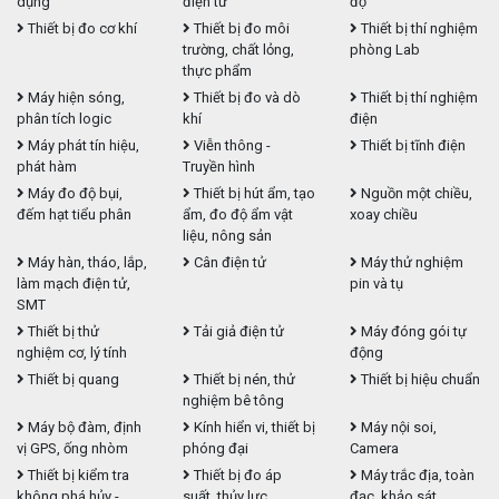
dụng
điện tử
độ
Thiết bị đo cơ khí
Thiết bị đo môi
Thiết bị thí nghiệm
trường, chất lỏng,
phòng Lab
thực phẩm
Máy hiện sóng,
Thiết bị đo và dò
Thiết bị thí nghiệm
phân tích logic
khí
điện
Máy phát tín hiệu,
Viễn thông -
Thiết bị tĩnh điện
phát hàm
Truyền hình
Máy đo độ bụi,
Thiết bị hút ẩm, tạo
Nguồn một chiều,
đếm hạt tiểu phân
ẩm, đo độ ẩm vật
xoay chiều
liệu, nông sản
Máy hàn, tháo, lắp,
Cân điện tử
Máy thử nghiệm
làm mạch điện tử,
pin và tụ
SMT
Thiết bị thử
Tải giả điện tử
Máy đóng gói tự
nghiệm cơ, lý tính
động
Thiết bị quang
Thiết bị nén, thử
Thiết bị hiệu chuẩn
nghiệm bê tông
Máy bộ đàm, định
Kính hiển vi, thiết bị
Máy nội soi,
vị GPS, ống nhòm
phóng đại
Camera
Thiết bị kiểm tra
Thiết bị đo áp
Máy trắc địa, toàn
không phá hủy -
suất, thủy lực
đạc, khảo sát