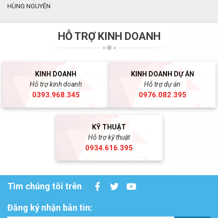
HÙNG NGUYÊN
HỖ TRỢ KINH DOANH
KINH DOANH
KINH DOANH DỰ ÁN
Hỗ trợ kinh doanh
Hỗ trợ dự án
0393.968.345
0976.082.395
KỸ THUẬT
Hỗ trợ kỹ thuật
0934.616.395
Tìm chúng tôi trên
Đăng ký nhận bản tin: