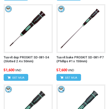
Tua vít dẹp PROSKIT SD-081-S4
Tua vít bake PROSKIT SD-081-P7
(Slotted 2.4 x 50mm)
(Phillips #1 x 150mm)
51,600
57,600
VND
VND
ĐẶT MUA
ĐẶT MUA