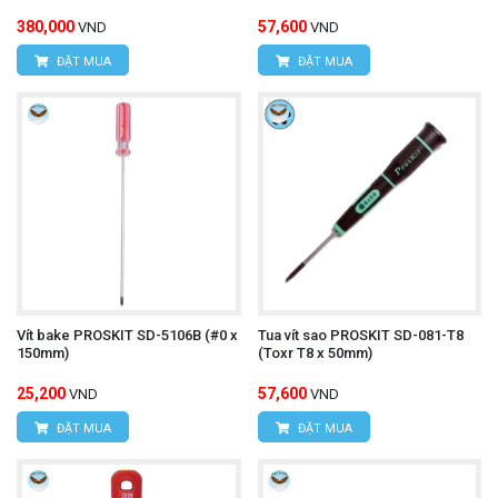
380,000
57,600
VND
VND
ĐẶT MUA
ĐẶT MUA
Vít bake PROSKIT SD-5106B (#0 x
Tua vít sao PROSKIT SD-081-T8
150mm)
(Toxr T8 x 50mm)
25,200
57,600
VND
VND
ĐẶT MUA
ĐẶT MUA