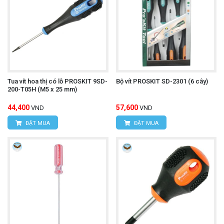
Tua vít hoa thị có lỗ PROSKIT 9SD-
Bộ vít PROSKIT SD-2301 (6 cây)
200-T05H (M5 x 25 mm)
44,400
57,600
VND
VND
ĐẶT MUA
ĐẶT MUA