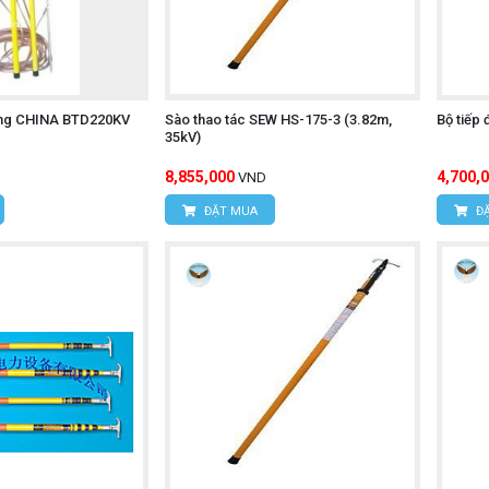
động CHINA BTD220KV
Sào thao tác SEW HS-175-3 (3.82m,
Bộ tiếp
35kV)
8,855,000
4,700,
VND
ĐẶT MUA
ĐẶ