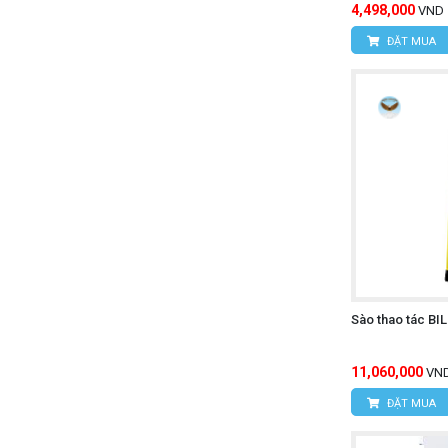
4,498,000
VND
ĐẶT MUA
Sào thao tác BI
11,060,000
VN
ĐẶT MUA