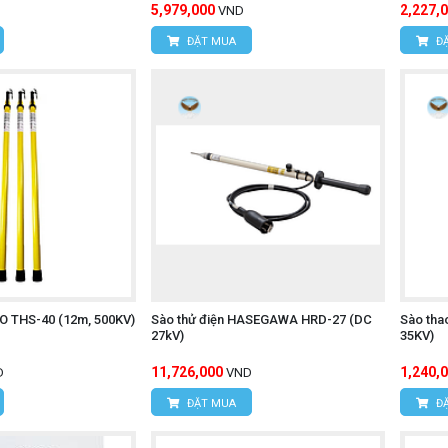
5,979,000
2,227,
VND
ĐẶT MUA
ĐẶ
LO THS-40 (12m, 500KV)
Sào thử điện HASEGAWA HRD-27 (DC
Sào tha
27kV)
35KV)
11,726,000
1,240,
D
VND
ĐẶT MUA
ĐẶ