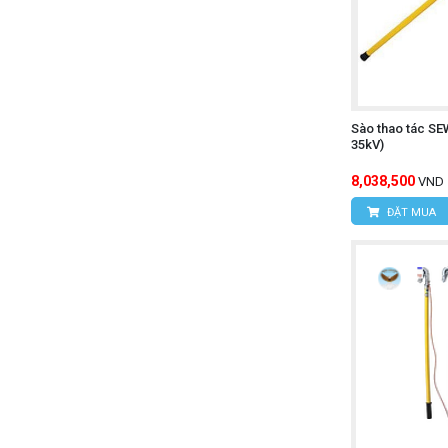
Sào thao tác SE
35kV)
8,038,500
VND
ĐẶT MUA