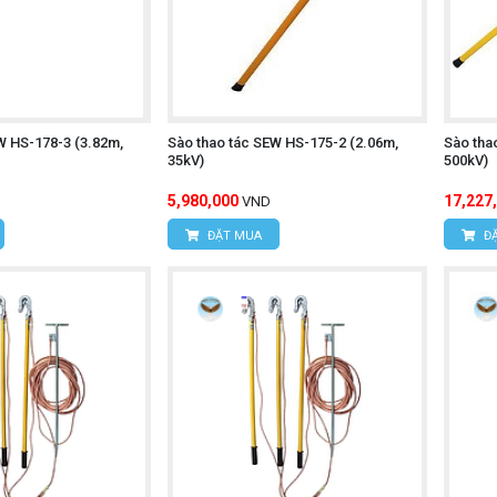
W HS-178-3 (3.82m,
Sào thao tác SEW HS-175-2 (2.06m,
Sào tha
35kV)
500kV)
5,980,000
17,227
VND
ĐẶT MUA
ĐẶ