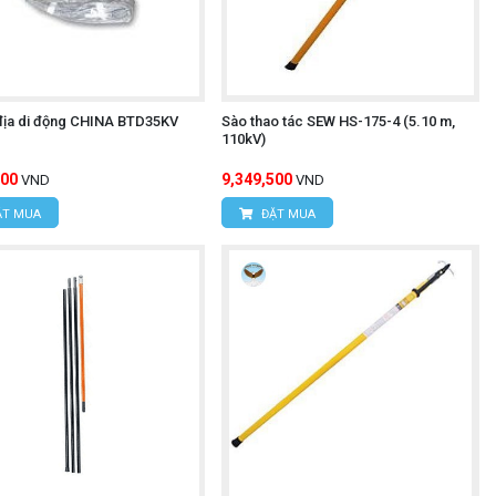
 địa di động CHINA BTD35KV
Sào thao tác SEW HS-175-4 (5.10 m,
110kV)
000
9,349,500
VND
VND
T MUA
ĐẶT MUA