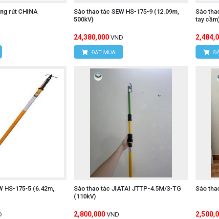
ồng rút CHINA
Sào thao tác SEW HS-175-9 (12.09m,
Sào tha
500kV)
tay cầm
24,380,000
2,484,
VND
ĐẶT MUA
ĐẶ
W HS-175-5 (6.42m,
Sào thao tác JIATAI JTTP-4.5M/3-TG
Sào tha
(110kV)
2,800,000
2,500,
D
VND