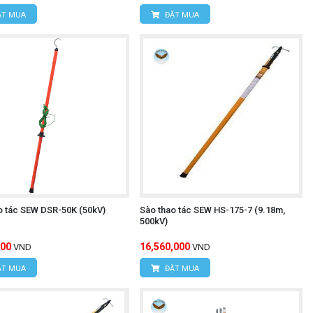
T MUA
ĐẶT MUA
o tác SEW DSR-50K (50kV)
Sào thao tác SEW HS-175-7 (9.18m,
500kV)
000
16,560,000
VND
VND
T MUA
ĐẶT MUA