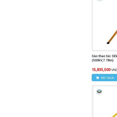
Sào thao tác SE
(500kV,7.78m)
15,835,500
VN
ĐẶT MUA