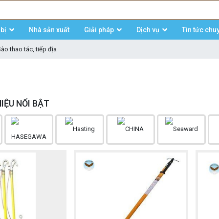
bị
Nhà sản xuất
Giải pháp
Dịch vụ
Tin tức chu
ào thao tác, tiếp địa
IỆU NỔI BẬT