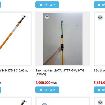
ĐẶT MUA
ĐẶ
W HS-175-8 (10.62m,
Sào thao tác JIATAI JTTP-5M/3-TG
Sào tha
(110kV)
2,900,000
5,681,
D
VND
ĐẶT MUA
ĐẶ