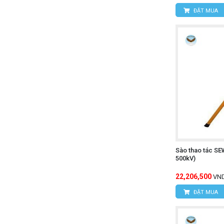
ĐẶT MUA
Sào thao tác SE
500kV)
22,206,500
VN
ĐẶT MUA