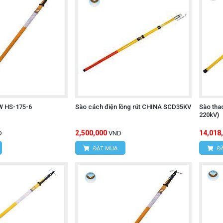
W HS-175-6
Sào cách điện lồng rút CHINA SCD35KV
Sào tha
220kV)
2,500,000
14,018
D
VND
ĐẶT MUA
ĐẶ