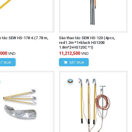
o tác SEW HS-178-6 (7.78 m,
Sào thao tác SEW HS-120 (4pcs,
red1.2m *1+black HS120B
1.8m*2+HS120C *1)
,000
11,212,500
VND
VND
T MUA
ĐẶT MUA