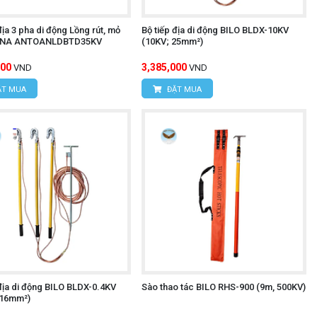
địa 3 pha di động Lồng rút, mỏ
Bộ tiếp địa di động BILO BLDX-10KV
HINA ANTOANLDBTD35KV
(10KV; 25mm²)
000
3,385,000
VND
VND
T MUA
ĐẶT MUA
địa di động BILO BLDX-0.4KV
Sào thao tác BILO RHS-900 (9m, 500KV)
 16mm²)