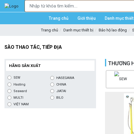
Trang chủ
Giới thiệu
Danh mục thiết 
Trang chủ
Danh mục thiết bị
Bảo hộ lao động
S
SÀO THAO TÁC, TIẾP ĐỊA
THƯƠNG H
HÃNG SẢN XUẤT
SEW
HASEGAWA
Hasting
CHINA
Seaward
JIATAI
MULTI
BILO
VIỆT NAM