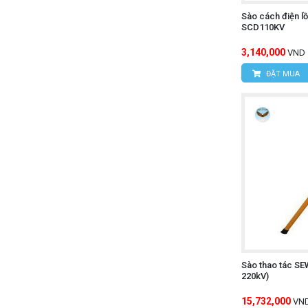
Sào cách điện l
SCD110KV
3,140,000
VND
ĐẶT MUA
Sào thao tác SE
220kV)
15,732,000
VN