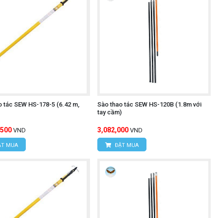
o tác SEW HS-178-5 (6.42 m,
Sào thao tác SEW HS-120B (1.8m với
tay cầm)
,500
3,082,000
VND
VND
T MUA
ĐẶT MUA