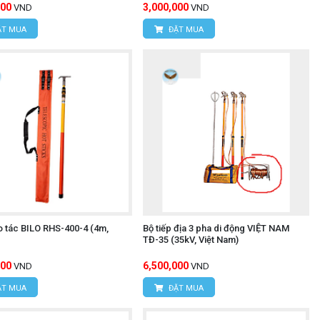
000
3,000,000
VND
VND
T MUA
ĐẶT MUA
o tác BILO RHS-400-4 (4m,
Bộ tiếp địa 3 pha di động VIỆT NAM
TĐ-35 (35kV, Việt Nam)
000
6,500,000
VND
VND
T MUA
ĐẶT MUA