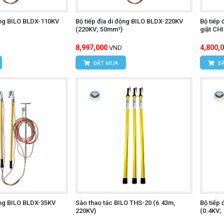
động BILO BLDX-110KV
Bộ tiếp địa di động BILO BLDX-220KV
Bộ tiếp 
(220KV; 50mm²)
giật C
8,997,000
4,800,
VND
ĐẶT MUA
ĐẶ
động BILO BLDX-35KV
Sào thao tác BILO THS-20 (6.43m,
Bộ tiếp 
220KV)
(0.4KV;