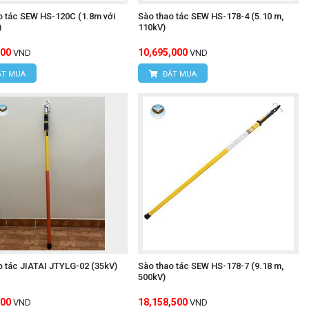
o tác SEW HS-120C (1.8m với
Sào thao tác SEW HS-178-4 (5.10 m,
)
110kV)
000
10,695,000
VND
VND
T MUA
ĐẶT MUA
o tác JIATAI JTYLG-02 (35kV)
Sào thao tác SEW HS-178-7 (9.18 m,
500kV)
000
18,158,500
VND
VND