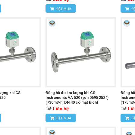
ĐẶT MUA
ĐẶ
lượng khí CS
Đồng hồ đo lưu lượng khí CS
Đồng hồ
520
Instruments VA 520 (p/n 0695 2524)
Instrum
(730m3/h, DN 40 có mặt bích)
(175m3/h
Liên hệ
Liê
Giá:
Giá:
ĐẶT MUA
ĐẶ