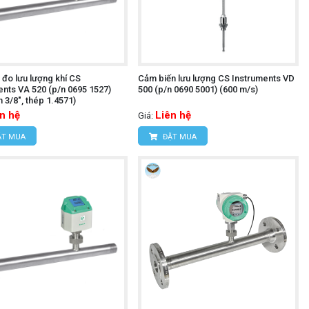
 đo lưu lượng khí CS
Cảm biến lưu lượng CS Instruments VD
ents VA 520 (p/n 0695 1527)
500 (p/n 0690 5001) (600 m/s)
 3/8", thép 1.4571)
n hệ
Liên hệ
Giá:
T MUA
ĐẶT MUA