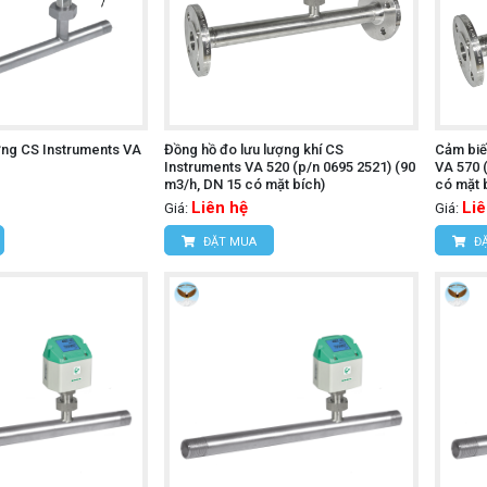
ợng CS Instruments VA
Đồng hồ đo lưu lượng khí CS
Cảm biế
Instruments VA 520 (p/n 0695 2521) (90
VA 570 
m3/h, DN 15 có mặt bích)
có mặt 
Liên hệ
Liê
Giá:
Giá:
ĐẶT MUA
ĐẶ