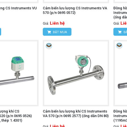
ợng CS Instruments VU
Cảm biến lưu lượng CS Instruments VA
Đồng hồ
570 (p/n 0695 0572)
Instrum
(ống dẫn
Liên hệ
Liê
Giá:
Giá:
ĐẶT MUA
ĐẶ
lượng khí CS
Cảm biến lưu lượng khí CS Instruments
Đồng hồ
520 (p/n 0695 0526)
VA 570 (p/n 0695 2577) (ống dẫn DN 80)
Instrum
, thép 1.4301)
(1195m3/
Liên hệ
Liê
Giá:
Giá: