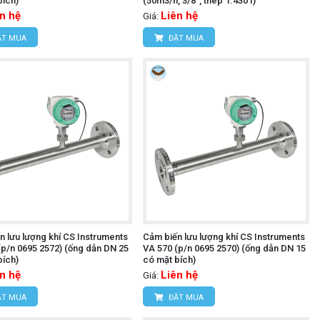
bích)
(50m3/h, 3/8", thép 1.4301)
n hệ
Liên hệ
Giá:
T MUA
ĐẶT MUA
n lưu lượng khí CS Instruments
Cảm biến lưu lượng khí CS Instruments
(p/n 0695 2572) (ống dẫn DN 25
VA 570 (p/n 0695 2570) (ống dẫn DN 15
bích)
có mặt bích)
n hệ
Liên hệ
Giá:
T MUA
ĐẶT MUA