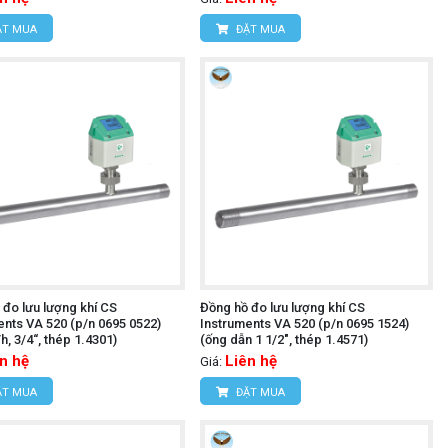
T MUA
ĐẶT MUA
 đo lưu lượng khí CS
Đồng hồ đo lưu lượng khí CS
ents VA 520 (p/n 0695 0522)
Instruments VA 520 (p/n 0695 1524)
, 3/4“, thép 1.4301)
(ống dẫn 1 1/2", thép 1.4571)
n hệ
Liên hệ
Giá:
T MUA
ĐẶT MUA