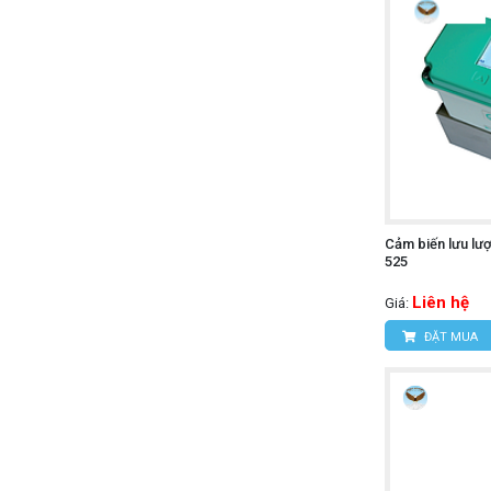
Cảm biến lưu lư
525
Liên hệ
Giá:
ĐẶT MUA