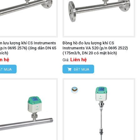
n lưu lượng khí CS Instruments
Đồng hồ đo lưu lượng khí CS
(p/n 0695 2576) (ống dẫn DN 65
Instruments VA 520 (p/n 0695 2522)
bích)
(175m3/h, DN 20 có mặt bích)
n hệ
Liên hệ
Giá:
T MUA
ĐẶT MUA