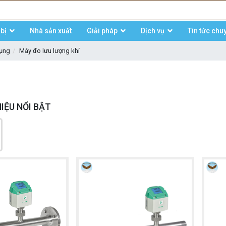
bị
Nhà sản xuất
Giải pháp
Dịch vụ
Tin tức chu
dụng
Máy đo lưu lượng khí
IỆU NỔI BẬT