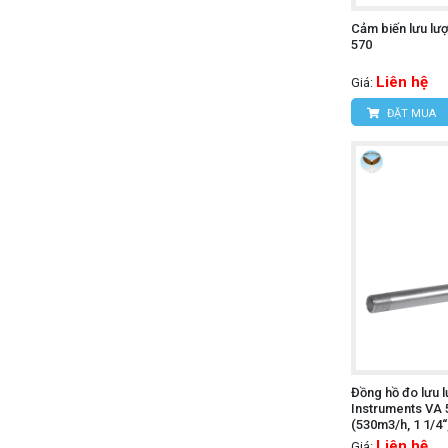
Cảm biến lưu lư
570
Liên hệ
Giá:
ĐẶT MUA
Đồng hồ đo lưu 
Instruments VA 
(530m3/h, 1 1/4“
Liên hệ
Giá: