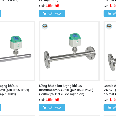
 thép 1.4571)
có mặt bích)
có mặt 
Liên hệ
Liê
Giá:
Giá:
ĐẶT MUA
ĐẶ
lượng khí CS
Đồng hồ đo lưu lượng khí CS
Cảm biế
520 (p/n 0695 0521)
Instruments VA 520 (p/n 0695 2523)
VA 570 
hép 1.4301)
(290m3/h, DN 25 có mặt bích)
có mặt 
Liên hệ
Liê
Giá:
Giá:
ĐẶT MUA
ĐẶ