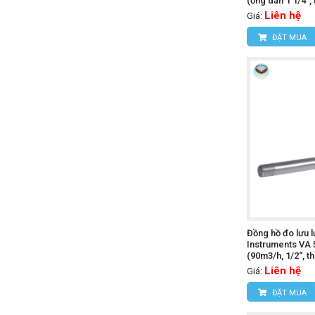
(ống dẫn 1 1/4",
Liên hệ
Giá:
ĐẶT MUA
Đồng hồ đo lưu 
Instruments VA 
(90m3/h, 1/2“, t
Liên hệ
Giá:
ĐẶT MUA