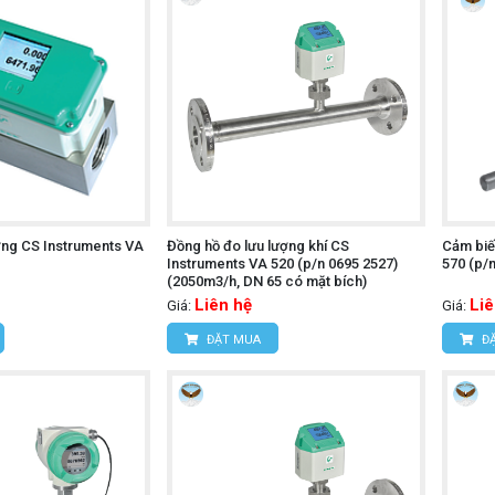
ợng CS Instruments VA
Đồng hồ đo lưu lượng khí CS
Cảm biế
Instruments VA 520 (p/n 0695 2527)
570 (p/n
(2050m3/h, DN 65 có mặt bích)
Liên hệ
Liê
Giá:
Giá:
ĐẶT MUA
ĐẶ