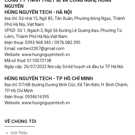
CÔNG TY TNHH THIẾT BỊ VÀ CÔNG NGHỆ HÙNG
NGUYÊN
HÙNG NGUYÊN TECH - HÀ NỘI
Địa chỉ: Số nhà 15, Ngõ 85, Tân Xuân, Phường Đông Ngạc, Thành
Phố Hà Nội, Việt Nam
VPGD: Số 1, Ngách 2, Ngõ 56 Đường Lê Quang Đạo, Phường Từ
Liêm, Thành Phố Hà Nội,Việt Nam
Điện thoại: 0393.968.345 / 0976.082.395
Email: vantien2307@gmail.com
Website: www.hungnguyentech.vn
Mã số thuế: 0110073138
Ngày cấp: 26/07/2022 Nơi cấp Sở kế hoạch và đầu tư TP Hà Nội
HÙNG NGUYÊN TECH - TP HỒ CHÍ MINH
Địa chỉ: D7/6B Đường Dương Đình Cúc, Xã Tân Kiên, H. Bình Chánh,
TP Hồ Chí Minh
Điện thoại: 0934616395
Website: www.hungnguyentech.vn
VỀ CHÚNG TÔI
Giới Thiệu