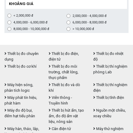
KHOẢNG GIÁ
< 2,000,000 đ
2,000,000 - 4,000,000 đ
4,000,000 - 6,000,000 đ
6,000,000 - 8,000,000 đ
8,000,000 - 10,000,000 đ
> 10,000,000 đ
Thiết bị đo chuyên
Thiết bị đo điện,
Thiết bị đo nhiệt
dụng
điện tử
độ
Thiết bị đo cơ khí
Thiết bị đo môi
Thiết bị thí nghiệm
trường, chất lỏng,
phòng Lab
thực phẩm
Máy hiện sóng,
Thiết bị đo và dò
Thiết bị thí nghiệm
phân tích logic
khí
điện
Máy phát tín hiệu,
Viễn thông -
Thiết bị tĩnh điện
phát hàm
Truyền hình
Máy đo độ bụi,
Thiết bị hút ẩm, tạo
Nguồn một chiều,
đếm hạt tiểu phân
ẩm, đo độ ẩm vật
xoay chiều
liệu, nông sản
Máy hàn, tháo, lắp,
Cân điện tử
Máy thử nghiệm