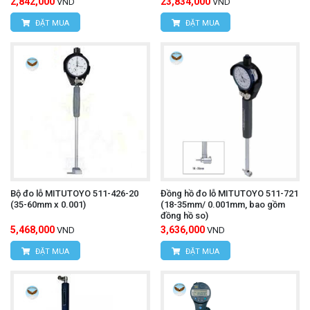
2,842,000
23,834,000
VND
VND
ĐẶT MUA
ĐẶT MUA
Bộ đo lỗ MITUTOYO 511-426-20
Đồng hồ đo lỗ MITUTOYO 511-721
(35-60mm x 0.001)
(18-35mm/ 0.001mm, bao gồm
đồng hồ so)
5,468,000
3,636,000
VND
VND
ĐẶT MUA
ĐẶT MUA