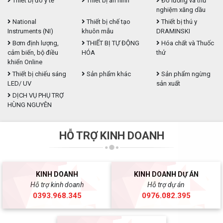
Thiết bị đo y tế
Thiết bị an ninh
Đo lường và thử
nghiệm xăng dầu
National
Thiết bị chế tạo
Thiết bị thú y
Instruments (NI)
khuôn mẫu
DRAMINSKI
Bơm định lượng,
THIẾT BỊ TỰ ĐỘNG
Hóa chất và Thuốc
cảm biến, bộ điều
HÓA
thử
khiển Online
Thiết bị chiếu sáng
Sản phẩm khác
Sản phẩm ngừng
LED/ UV
sản xuất
DỊCH VỤ PHỤ TRỢ
HÙNG NGUYÊN
HỖ TRỢ KINH DOANH
KINH DOANH
KINH DOANH DỰ ÁN
Hỗ trợ kinh doanh
Hỗ trợ dự án
0393.968.345
0976.082.395