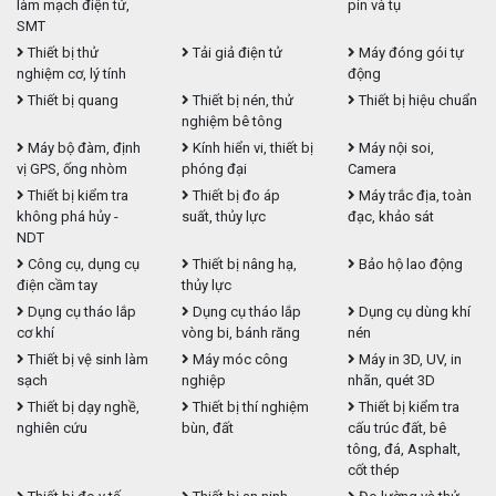
làm mạch điện tử,
pin và tụ
SMT
Thiết bị thử
Tải giả điện tử
Máy đóng gói tự
nghiệm cơ, lý tính
động
Thiết bị quang
Thiết bị nén, thử
Thiết bị hiệu chuẩn
nghiệm bê tông
Máy bộ đàm, định
Kính hiển vi, thiết bị
Máy nội soi,
vị GPS, ống nhòm
phóng đại
Camera
Thiết bị kiểm tra
Thiết bị đo áp
Máy trắc địa, toàn
không phá hủy -
suất, thủy lực
đạc, khảo sát
NDT
Công cụ, dụng cụ
Thiết bị nâng hạ,
Bảo hộ lao động
điện cầm tay
thủy lực
Dụng cụ tháo lắp
Dụng cụ tháo lắp
Dụng cụ dùng khí
cơ khí
vòng bi, bánh răng
nén
Thiết bị vệ sinh làm
Máy móc công
Máy in 3D, UV, in
sạch
nghiệp
nhãn, quét 3D
Thiết bị dạy nghề,
Thiết bị thí nghiệm
Thiết bị kiểm tra
nghiên cứu
bùn, đất
cấu trúc đất, bê
tông, đá, Asphalt,
cốt thép