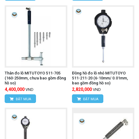
Thân đo lỗ MITUTOYO 511-705
Đồng hồ đo lỗ nhỏ MITUTOYO
(160-250mm, chưa bao gồm đồng
511-211-20 (6-10mm/ 0.01mm,
hồ so)
bao gồm đồng hồ so)
4,400,000
2,820,000
VND
VND
ĐẶT MUA
ĐẶT MUA