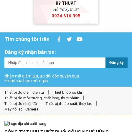
KỸ THUẬT
Hỗ trợ kỹ thuật
0934.616.395
Tìm chúng tôi trên
Đăng ký nhận bản tin:
Đăng ký
Nhận mã giảm giá, ưu đãi độc quyền qua
Email của bạn mỗi ngày.
Thiết bị đo điện, điện tử
Thiết bị đo cơ khí
Thiết bị đo môi trường, chất lỏng, thực phẩm
Thiết bị đo nhiệt độ
Thiết bị đo áp suất, thủy lực
Máy nội soi, Camera