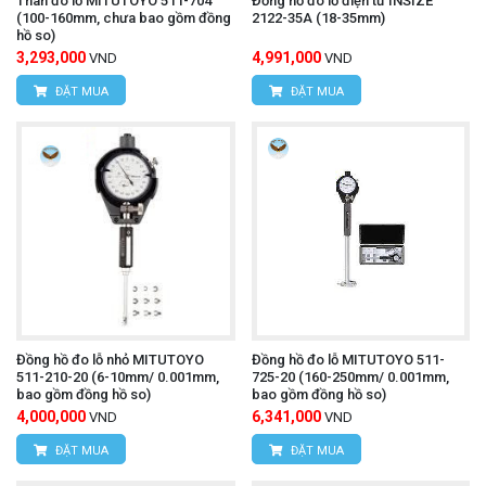
Thân đo lỗ MITUTOYO 511-704
Đồng hồ đo lỗ điện tử INSIZE
(100-160mm, chưa bao gồm đồng
2122-35A (18-35mm)
hồ so)
3,293,000
4,991,000
VND
VND
ĐẶT MUA
ĐẶT MUA
Đồng hồ đo lỗ nhỏ MITUTOYO
Đồng hồ đo lỗ MITUTOYO 511-
511-210-20 (6-10mm/ 0.001mm,
725-20 (160-250mm/ 0.001mm,
bao gồm đồng hồ so)
bao gồm đồng hồ so)
4,000,000
6,341,000
VND
VND
ĐẶT MUA
ĐẶT MUA