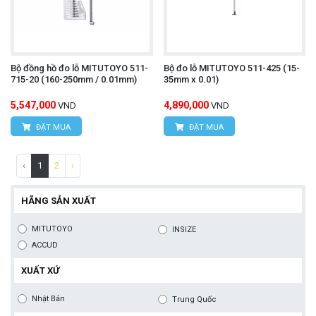
Bộ đồng hồ đo lỗ MITUTOYO 511-
Bộ đo lỗ MITUTOYO 511-425 (15-
715-20 (160-250mm / 0.01mm)
35mm x 0.01)
5,547,000
4,890,000
VND
VND
ĐẶT MUA
ĐẶT MUA
‹
1
2
›
HÃNG SẢN XUẤT
MITUTOYO
INSIZE
ACCUD
XUẤT XỨ
Nhật Bản
Trung Quốc