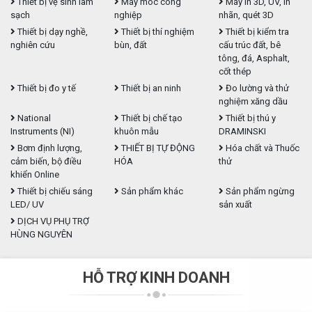
Thiết bị vệ sinh làm
Máy móc công
Máy in 3D, UV, in
sạch
nghiệp
nhãn, quét 3D
Thiết bị dạy nghề,
Thiết bị thí nghiệm
Thiết bị kiểm tra
nghiên cứu
bùn, đất
cấu trúc đất, bê
tông, đá, Asphalt,
cốt thép
Thiết bị đo y tế
Thiết bị an ninh
Đo lường và thử
nghiệm xăng dầu
National
Thiết bị chế tạo
Thiết bị thú y
Instruments (NI)
khuôn mẫu
DRAMINSKI
Bơm định lượng,
THIẾT BỊ TỰ ĐỘNG
Hóa chất và Thuốc
cảm biến, bộ điều
HÓA
thử
khiển Online
Thiết bị chiếu sáng
Sản phẩm khác
Sản phẩm ngừng
LED/ UV
sản xuất
DỊCH VỤ PHỤ TRỢ
HÙNG NGUYÊN
HỖ TRỢ KINH DOANH