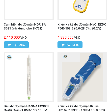
Cảm biến đo độ mặn HORIBA
Khúc xạ kế đo độ mặn NaCl EZDO
S021 (chỉ dùng cho B-721)
PDR-108-2 (0.0-28.0%; ±0.2%)
2,110,000
4,550,000
VND
VND
ĐẶT MUA
ĐẶT MUA
Đầu đo độ mặn HANNA FC300B
Khúc xạ kế đo độ mặn Kruss
(Natri (Na+) 1.0M to 1 x 10-5M,
HR146 (1,3330–1,3834 nD, 0.001)