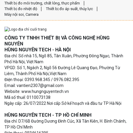
Thiết bị đo môi trường, chất lỏng, thực phẩm
Thiết bị đo nhiệt độ
Thiết bị đo áp suất, thủy lực
Máy nội soi, Camera
CÔNG TY TNHH THIẾT BỊ VÀ CÔNG NGHỆ HÙNG
NGUYÊN
HÙNG NGUYÊN TECH - HÀ NỘI
Địa chỉ: Số nhà 15, Ngõ 85, Tân Xuân, Phường Đông Ngạc, Thành
Phố Hà Nội, Việt Nam
VPGD: Số 1, Ngách 2, Ngõ 56 Đường Lê Quang Đạo, Phường Từ
Liêm, Thành Phố Hà Nội,Việt Nam
Điện thoại: 0393.968.345 / 0976.082.395
Email: vantien2307@gmail.com
Website: www.hungnguyentech.vn
Mã số thuế: 0110073138
Ngày cấp: 26/07/2022 Nơi cấp Sở kế hoạch và đầu tư TP Hà Nội
HÙNG NGUYÊN TECH - TP HỒ CHÍ MINH
Địa chỉ: D7/6B Đường Dương Đình Cúc, Xã Tân Kiên, H. Bình Chánh,
TP Hồ Chí Minh