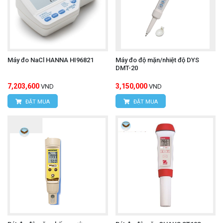
Máy đo NaCl HANNA HI96821
Máy đo độ mặn/nhiệt độ DYS
DMT-20
7,203,600
3,150,000
VND
VND
ĐẶT MUA
ĐẶT MUA