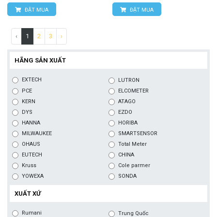
ĐẶT MUA
ĐẶT MUA
‹
1
2
3
›
HÃNG SẢN XUẤT
EXTECH
LUTRON
PCE
ELCOMETER
KERN
ATAGO
DYS
EZDO
HANNA
HORIBA
MILWAUKEE
SMARTSENSOR
OHAUS
Total Meter
EUTECH
CHINA
Kruss
Cole parmer
YOWEXA
SONDA
XUẤT XỨ
Rumani
Trung Quốc