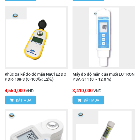
Khúc xạ kế đo độ mặn NaCl EZDO
Máy đo độ mặn của muối LUTRON
PDR-108-3 (0-100‰; ±2‰)
PSA-311 (0 ~ 12.0 %)
4,550,000
3,410,000
VND
VND
ĐẶT MUA
ĐẶT MUA