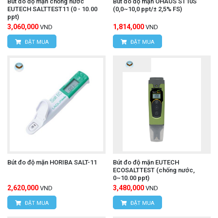
Bút đo độ mặn chống nước
Bút đo độ mặn OHAUS ST10S
EUTECH SALTTEST11 (0 - 10.00
(0,0~10,0 ppt/± 2,5% FS)
ppt)
3,060,000
1,814,000
VND
VND
ĐẶT MUA
ĐẶT MUA
Bút đo độ mặn HORIBA SALT-11
Bút đo độ mặn EUTECH
ECOSALTTEST (chống nước,
0~10.00 ppt)
2,620,000
3,480,000
VND
VND
ĐẶT MUA
ĐẶT MUA