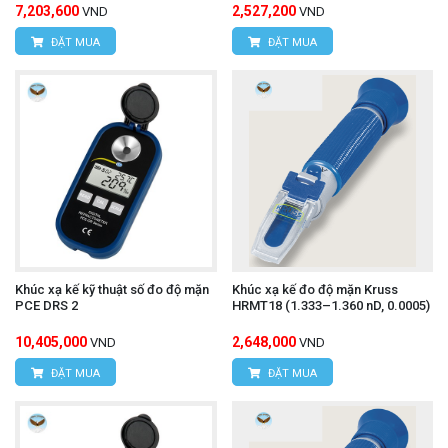
7,203,600
2,527,200
VND
VND
ĐẶT MUA
ĐẶT MUA
Khúc xạ kế kỹ thuật số đo độ mặn
Khúc xạ kế đo độ mặn Kruss
PCE DRS 2
HRMT18 (1.333–1.360 nD, 0.0005)
10,405,000
2,648,000
VND
VND
ĐẶT MUA
ĐẶT MUA