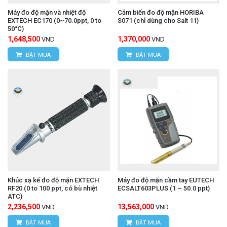
Máy đo độ mặn và nhiệt độ
Cảm biến đo độ mặn HORIBA
EXTECH EC170 (0~70.0ppt, 0 to
S071 (chỉ dùng cho Salt 11)
50°C)
1,648,500
1,370,000
VND
VND
ĐẶT MUA
ĐẶT MUA
Khúc xạ kế đo độ mặn EXTECH
Máy đo độ mặn cầm tay EUTECH
RF20 (0 to 100 ppt, có bù nhiệt
ECSALT603PLUS (1 ~ 50.0 ppt)
ATC)
2,236,500
13,563,000
VND
VND
ĐẶT MUA
ĐẶT MUA