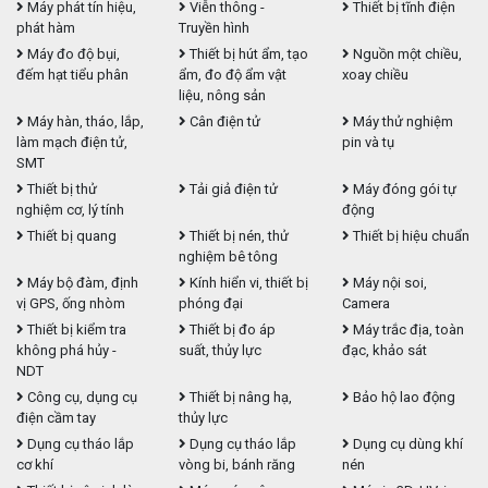
Máy phát tín hiệu,
Viễn thông -
Thiết bị tĩnh điện
phát hàm
Truyền hình
Máy đo độ bụi,
Thiết bị hút ẩm, tạo
Nguồn một chiều,
đếm hạt tiểu phân
ẩm, đo độ ẩm vật
xoay chiều
liệu, nông sản
Máy hàn, tháo, lắp,
Cân điện tử
Máy thử nghiệm
làm mạch điện tử,
pin và tụ
SMT
Thiết bị thử
Tải giả điện tử
Máy đóng gói tự
nghiệm cơ, lý tính
động
Thiết bị quang
Thiết bị nén, thử
Thiết bị hiệu chuẩn
nghiệm bê tông
Máy bộ đàm, định
Kính hiển vi, thiết bị
Máy nội soi,
vị GPS, ống nhòm
phóng đại
Camera
Thiết bị kiểm tra
Thiết bị đo áp
Máy trắc địa, toàn
không phá hủy -
suất, thủy lực
đạc, khảo sát
NDT
Công cụ, dụng cụ
Thiết bị nâng hạ,
Bảo hộ lao động
điện cầm tay
thủy lực
Dụng cụ tháo lắp
Dụng cụ tháo lắp
Dụng cụ dùng khí
cơ khí
vòng bi, bánh răng
nén