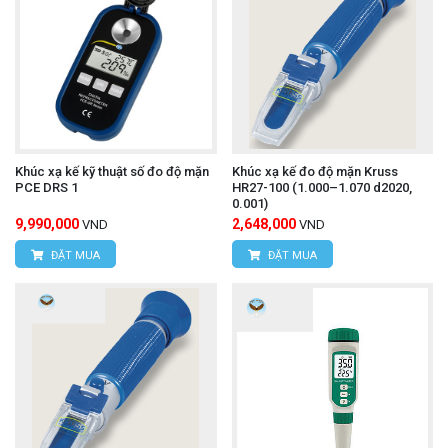
Khúc xạ kế kỹ thuật số đo độ mặn
Khúc xạ kế đo độ mặn Kruss
PCE DRS 1
HR27-100 (1.000–1.070 d2020,
0.001)
9,990,000
2,648,000
VND
VND
ĐẶT MUA
ĐẶT MUA