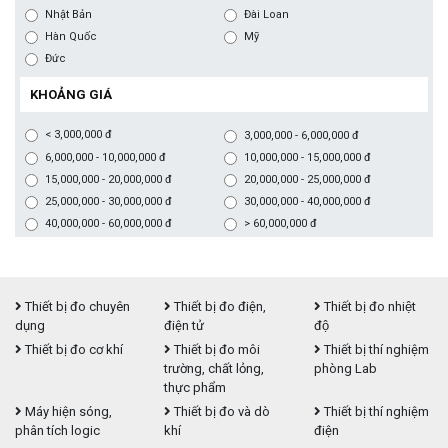
Nhật Bản
Đài Loan
Hàn Quốc
Mỹ
Đức
KHOẢNG GIÁ
< 3,000,000 đ
3,000,000 - 6,000,000 đ
6,000,000 - 10,000,000 đ
10,000,000 - 15,000,000 đ
15,000,000 - 20,000,000 đ
20,000,000 - 25,000,000 đ
25,000,000 - 30,000,000 đ
30,000,000 - 40,000,000 đ
40,000,000 - 60,000,000 đ
> 60,000,000 đ
Thiết bị đo chuyên
Thiết bị đo điện,
Thiết bị đo nhiệt
dụng
điện tử
độ
Thiết bị đo cơ khí
Thiết bị đo môi
Thiết bị thí nghiệm
trường, chất lỏng,
phòng Lab
thực phẩm
Máy hiện sóng,
Thiết bị đo và dò
Thiết bị thí nghiệm
phân tích logic
khí
điện