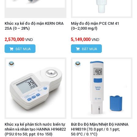
Khúc xạ kế đo độ mặn KERN ORA
Máy đo độ mặn PCE CM 41
2SA (0 – 28%)
(0~2,000 mg/l)
2,570,000
5,149,000
VND
VND
ĐẶT MUA
ĐẶT MUA
Khúc xạ kế phân tích nước biển tự
Bút Đo Độ Mặn/Nhiệt Độ HANNA
nhiên và nhân tạo HANNA HI96822
HI98319 (70.0 ppt / 0.1 ppt;
(PSU:0 to 50; ppt: 0 to 150)
50.0°C / 0.1°C)