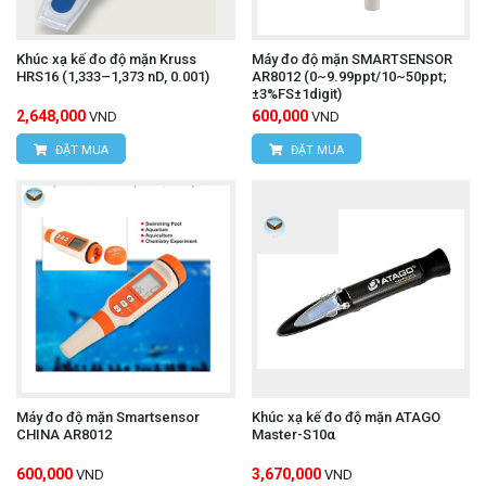
Khúc xạ kế đo độ mặn Kruss
Máy đo độ mặn SMARTSENSOR
HRS16 (1,333–1,373 nD, 0.001)
AR8012 (0~9.99ppt/10~50ppt;
±3%FS±1digit)
2,648,000
600,000
VND
VND
ĐẶT MUA
ĐẶT MUA
Máy đo độ mặn Smartsensor
Khúc xạ kế đo độ mặn ATAGO
CHINA AR8012
Master-S10α
600,000
3,670,000
VND
VND