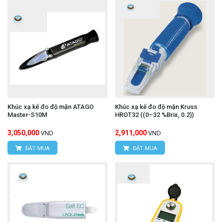
Khúc xạ kế đo độ mặn ATAGO
Khúc xạ kế đo độ mặn Kruss
Master-S10M
HROT32 ((0–32 %Brix, 0.2))
3,050,000
2,911,000
VND
VND
ĐẶT MUA
ĐẶT MUA