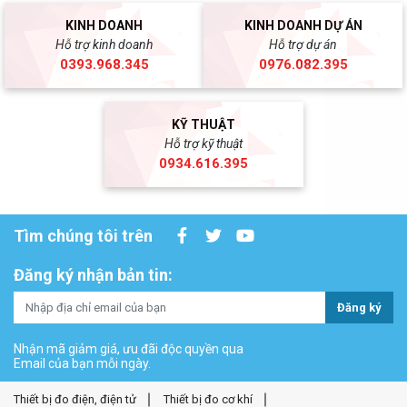
KINH DOANH
KINH DOANH DỰ ÁN
Hỗ trợ kinh doanh
Hỗ trợ dự án
0393.968.345
0976.082.395
KỸ THUẬT
Hỗ trợ kỹ thuật
0934.616.395
Tìm chúng tôi trên
Đăng ký nhận bản tin:
Đăng ký
Nhận mã giảm giá, ưu đãi độc quyền qua
Email của bạn mỗi ngày.
Thiết bị đo điện, điện tử
Thiết bị đo cơ khí