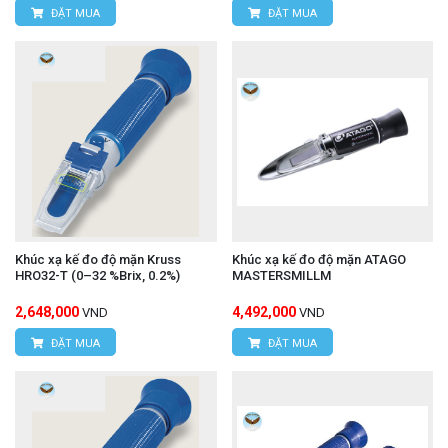
ĐẶT MUA
ĐẶT MUA
Khúc xạ kế đo độ mặn Kruss
Khúc xạ kế đo độ mặn ATAGO
HRO32-T (0–32 %Brix, 0.2%)
MASTERSMILLM
2,648,000
4,492,000
VND
VND
ĐẶT MUA
ĐẶT MUA