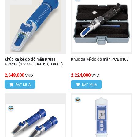
Khúc xạ kế đo độ mặn Kruss
Khúc xạ kế đo độ mặn PCE 0100
HRM18 (1.333–1.360 nD, 0.0005)
2,648,000
2,224,000
VND
VND
ĐẶT MUA
ĐẶT MUA