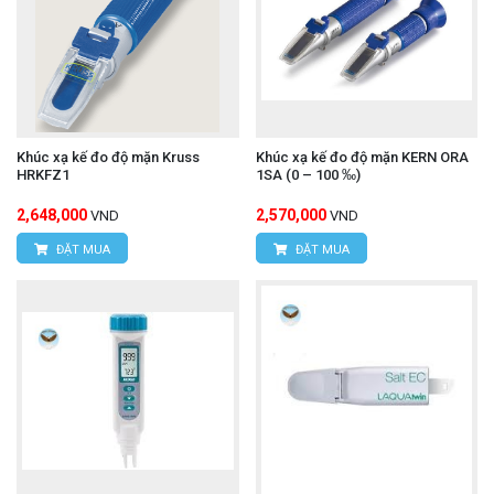
Khúc xạ kế đo độ mặn Kruss
Khúc xạ kế đo độ mặn KERN ORA
HRKFZ1
1SA (0 – 100 ‰)
2,648,000
2,570,000
VND
VND
ĐẶT MUA
ĐẶT MUA