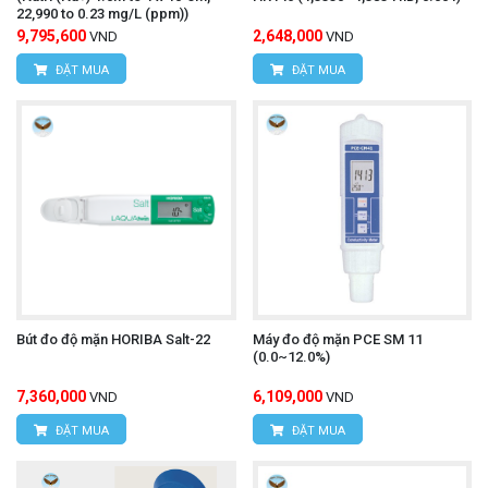
22,990 to 0.23 mg/L (ppm))
9,795,600
2,648,000
VND
VND
ĐẶT MUA
ĐẶT MUA
Bút đo độ mặn HORIBA Salt-22
Máy đo độ mặn PCE SM 11
(0.0~12.0%)
7,360,000
6,109,000
VND
VND
ĐẶT MUA
ĐẶT MUA