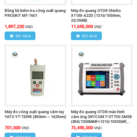
Đồng hồ kiểm tra công suất quang
Máy đo quang OTDR Shinho
PROSKIT MT-7601
X1100-A22D (1310/1550nm;
22/20dB)
1,897,200
11,695,000
VND
VND
ĐẶT MUA
ĐẶT MUA
Máy đo công suất quang cầm tay
Máy đo quang OTDR màn hình
YATO YT-73095 (850nm ~ 1625nm)
cảm ứng SKYCOM T-OT750-SM28
(850/1300MMF+1310/1550SMF,
28/26/22/26dB)
701,000
73,495,000
VND
VND