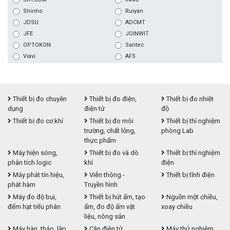
Shinho
Ruiyan
JDSU
ADCMT
JFE
JOINWIT
OPTOKON
Santec
Viavi
AFS
Thiết bị đo chuyên
Thiết bị đo điện,
Thiết bị đo nhiệt
dụng
điện tử
độ
Thiết bị đo cơ khí
Thiết bị đo môi
Thiết bị thí nghiệm
trường, chất lỏng,
phòng Lab
thực phẩm
Máy hiện sóng,
Thiết bị đo và dò
Thiết bị thí nghiệm
phân tích logic
khí
điện
Máy phát tín hiệu,
Viễn thông -
Thiết bị tĩnh điện
phát hàm
Truyền hình
Máy đo độ bụi,
Thiết bị hút ẩm, tạo
Nguồn một chiều,
đếm hạt tiểu phân
ẩm, đo độ ẩm vật
xoay chiều
liệu, nông sản
Máy hàn, tháo, lắp,
Cân điện tử
Máy thử nghiệm