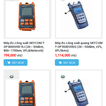
Máy đo công suất SKYCOM T-
Máy đo công suất quang SKYCOM
OP400GV05-RJ (26~-50dbm,
T-OP350DV05G (26~-50dBm, ±5%,
800~1700nm, VFL&Network)
VFL5kms)
799,000
1,114,000
VND
VND
ĐẶT MUA
ĐẶT MUA