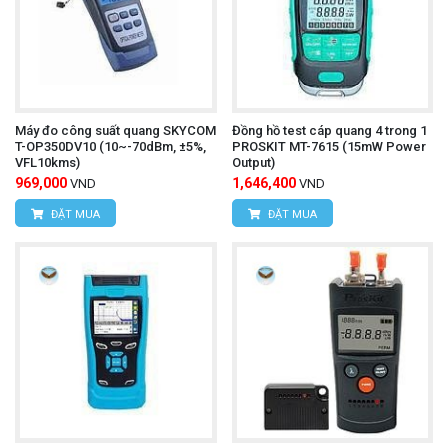
Máy đo công suất quang SKYCOM
Đồng hồ test cáp quang 4 trong 1
T-OP350DV10 (10~-70dBm, ±5%,
PROSKIT MT-7615 (15mW Power
VFL10kms)
Output)
969,000
1,646,400
VND
VND
ĐẶT MUA
ĐẶT MUA