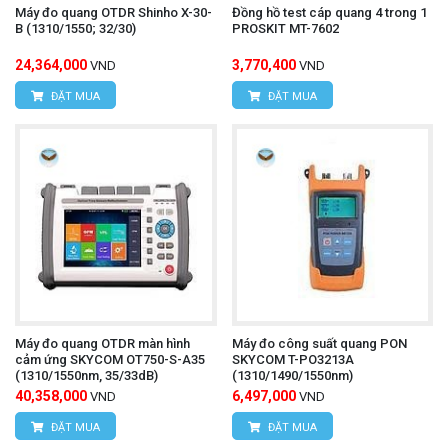
Máy đo quang OTDR Shinho X-30-
Đồng hồ test cáp quang 4 trong 1
B (1310/1550; 32/30)
PROSKIT MT-7602
24,364,000
3,770,400
VND
VND
ĐẶT MUA
ĐẶT MUA
Máy đo quang OTDR màn hình
Máy đo công suất quang PON
cảm ứng SKYCOM OT750-S-A35
SKYCOM T-PO3213A
(1310/1550nm, 35/33dB)
(1310/1490/1550nm)
40,358,000
6,497,000
VND
VND
ĐẶT MUA
ĐẶT MUA