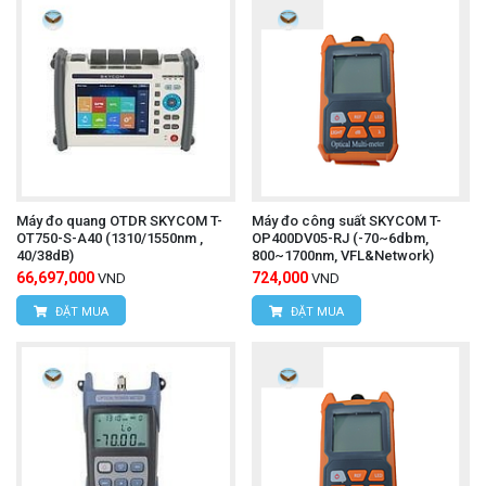
Máy đo quang OTDR SKYCOM T-
Máy đo công suất SKYCOM T-
OT750-S-A40 (1310/1550nm ,
OP400DV05-RJ (-70~6dbm,
40/38dB)
800~1700nm, VFL&Network)
66,697,000
724,000
VND
VND
ĐẶT MUA
ĐẶT MUA