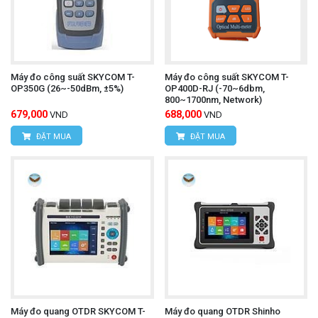
Máy đo công suất SKYCOM T-
Máy đo công suất SKYCOM T-
OP350G (26~-50dBm, ±5%)
OP400D-RJ (-70~6dbm,
800~1700nm, Network)
679,000
688,000
VND
VND
ĐẶT MUA
ĐẶT MUA
Máy đo quang OTDR SKYCOM T-
Máy đo quang OTDR Shinho