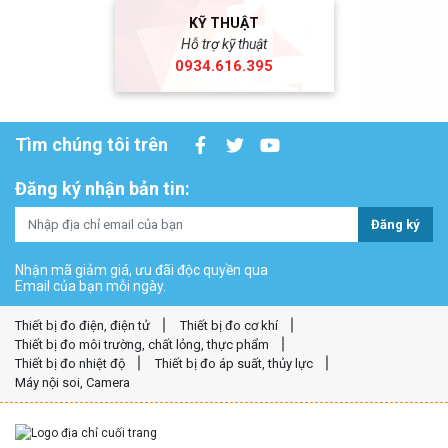
KỸ THUẬT
Hỗ trợ kỹ thuật
0934.616.395
Tìm chúng tôi trên
Đăng ký nhận bản tin:
Đăng ký
Nhận mã giảm giá, ưu đãi độc quyền qua
Email của bạn mỗi ngày.
Thiết bị đo điện, điện tử
Thiết bị đo cơ khí
Thiết bị đo môi trường, chất lỏng, thực phẩm
Thiết bị đo nhiệt độ
Thiết bị đo áp suất, thủy lực
Máy nội soi, Camera