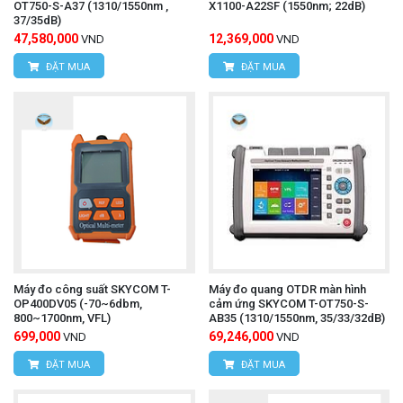
OT750-S-A37 (1310/1550nm ,
X1100-A22SF (1550nm; 22dB)
37/35dB)
47,580,000
12,369,000
VND
VND
ĐẶT MUA
ĐẶT MUA
Máy đo công suất SKYCOM T-
Máy đo quang OTDR màn hình
OP400DV05 (-70~6dbm,
cảm ứng SKYCOM T-OT750-S-
800~1700nm, VFL)
AB35 (1310/1550nm, 35/33/32dB)
699,000
69,246,000
VND
VND
ĐẶT MUA
ĐẶT MUA