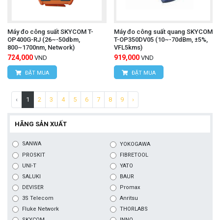
Máy đo công suất SKYCOM T-
Máy đo công suất quang SKYCOM
OP400G-RJ (26~-50dbm,
T-OP350DV05 (10~-70dBm, ±5%,
800~1700nm, Network)
VFL5kms)
724,000
919,000
VND
VND
ĐẶT MUA
ĐẶT MUA
‹
1
2
3
4
5
6
7
8
9
›
HÃNG SẢN XUẤT
SANWA
YOKOGAWA
PROSKIT
FIBRETOOL
UNI-T
YATO
SALUKI
BAUR
DEVISER
Promax
3S Telecom
Anritsu
Fluke Network
THORLABS
SKYCOM
INNO