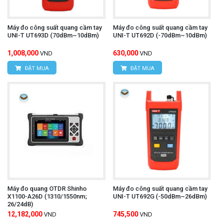
Máy đo công suất quang cầm tay
Máy đo công suất quang cầm tay
UNI-T UT693D (70dBm~10dBm)
UNI-T UT692D (-70dBm~10dBm)
1,008,000
630,000
VND
VND
ĐẶT MUA
ĐẶT MUA
Máy đo quang OTDR Shinho
Máy đo công suất quang cầm tay
X1100-A26D (1310/1550nm;
UNI-T UT692G (-50dBm~26dBm)
26/24dB)
12,182,000
745,500
VND
VND