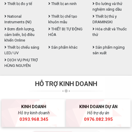
Thiết bị đo y tế
Thiết bị an ninh
Đo lường và thử
nghiệm xăng dầu
National
Thiết bị chế tạo
Thiết bị thú y
Instruments (NI)
khuôn mẫu
DRAMINSKI
Bơm định lượng,
THIẾT BỊ TỰ ĐỘNG
Hóa chất và Thuốc
cảm biến, bộ điều
HÓA
thử
khiển Online
Thiết bị chiếu sáng
Sản phẩm khác
Sản phẩm ngừng
LED/ UV
sản xuất
DỊCH VỤ PHỤ TRỢ
HÙNG NGUYÊN
HỖ TRỢ KINH DOANH
KINH DOANH
KINH DOANH DỰ ÁN
Hỗ trợ kinh doanh
Hỗ trợ dự án
0393.968.345
0976.082.395