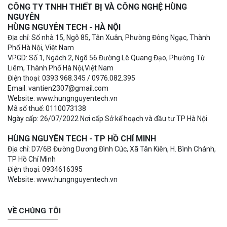
CÔNG TY TNHH THIẾT BỊ VÀ CÔNG NGHỆ HÙNG
NGUYÊN
HÙNG NGUYÊN TECH - HÀ NỘI
Địa chỉ: Số nhà 15, Ngõ 85, Tân Xuân, Phường Đông Ngạc, Thành
Phố Hà Nội, Việt Nam
VPGD: Số 1, Ngách 2, Ngõ 56 Đường Lê Quang Đạo, Phường Từ
Liêm, Thành Phố Hà Nội,Việt Nam
Điện thoại: 0393.968.345 / 0976.082.395
Email: vantien2307@gmail.com
Website: www.hungnguyentech.vn
Mã số thuế: 0110073138
Ngày cấp: 26/07/2022 Nơi cấp Sở kế hoạch và đầu tư TP Hà Nội
HÙNG NGUYÊN TECH - TP HỒ CHÍ MINH
Địa chỉ: D7/6B Đường Dương Đình Cúc, Xã Tân Kiên, H. Bình Chánh,
TP Hồ Chí Minh
Điện thoại: 0934616395
Website: www.hungnguyentech.vn
VỀ CHÚNG TÔI