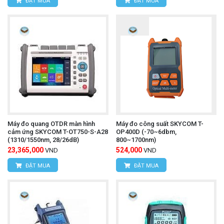
ĐẶT MUA
ĐẶT MUA
Máy đo quang OTDR màn hình
Máy đo công suất SKYCOM T-
cảm ứng SKYCOM T-OT750-S-A28
OP400D (-70~6dbm,
(1310/1550nm, 28/26dB)
800~1700nm)
23,365,000
524,000
VND
VND
ĐẶT MUA
ĐẶT MUA