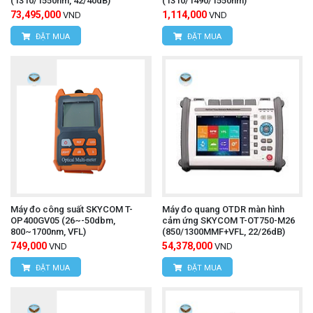
(1310/1550nm, 42/40dB)
(1310/1490/1550nm)
73,495,000
1,114,000
VND
VND
ĐẶT MUA
ĐẶT MUA
Máy đo công suất SKYCOM T-
Máy đo quang OTDR màn hình
OP400GV05 (26~-50dbm,
cảm ứng SKYCOM T-OT750-M26
800~1700nm, VFL)
(850/1300MMF+VFL, 22/26dB)
749,000
54,378,000
VND
VND
ĐẶT MUA
ĐẶT MUA