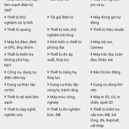
làm mạch điện tử,
pin và tụ
SMT
Thiết bị thử
Tải giả điện tử
Máy đóng gói tự
nghiệm cơ, lý tính
động
Thiết bị quang
Thiết bị nén, thử
Thiết bị hiệu chuẩn
nghiệm bê tông
Máy bộ đàm, định
Kính hiển vi, thiết bị
Máy nội soi,
vị GPS, ống nhòm
phóng đại
Camera
Thiết bị kiểm tra
Thiết bị đo áp
Máy trắc địa, toàn
không phá hủy -
suất, thủy lực
đạc, khảo sát
NDT
Công cụ, dụng cụ
Thiết bị nâng hạ,
Bảo hộ lao động
điện cầm tay
thủy lực
Dụng cụ tháo lắp
Dụng cụ tháo lắp
Dụng cụ dùng khí
cơ khí
vòng bi, bánh răng
nén
Thiết bị vệ sinh làm
Máy móc công
Máy in 3D, UV, in
sạch
nghiệp
nhãn, quét 3D
Thiết bị dạy nghề,
Thiết bị thí nghiệm
Thiết bị kiểm tra
nghiên cứu
bùn, đất
cấu trúc đất, bê
tông, đá, Asphalt,
cốt thép