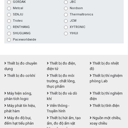
GORDAK
JBC
Metcal
Nordson
SENJU
Thermaltronics
Trotec
JCW
RENTHANG
XYTRONIC
SHUGUANG
YIHUI
Paceworldwide
Thiết bị đo chuyên
Thiết bị đo điện,
Thiết bị đo nhiệt
dụng
điện tử
độ
Thiết bị đo cơ khí
Thiết bị đo môi
Thiết bị thí nghiệm
trường, chất lỏng,
phòng Lab
thực phẩm
Máy hiện sóng,
Thiết bị đo và dò
Thiết bị thí nghiệm
phân tích logic
khí
điện
Máy phát tín hiệu,
Viễn thông -
Thiết bị tĩnh điện
phát hàm
Truyền hình
Máy đo độ bụi,
Thiết bị hút ẩm, tạo
Nguồn một chiều,
đếm hạt tiểu phân
ẩm, đo độ ẩm vật
xoay chiều