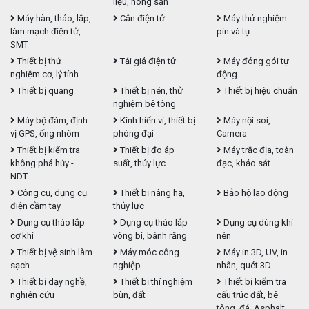
liệu, nông sản
Máy hàn, tháo, lắp,
Cân điện tử
Máy thử nghiệm
làm mạch điện tử,
pin và tụ
SMT
Thiết bị thử
Tải giả điện tử
Máy đóng gói tự
nghiệm cơ, lý tính
động
Thiết bị quang
Thiết bị nén, thử
Thiết bị hiệu chuẩn
nghiệm bê tông
Máy bộ đàm, định
Kính hiển vi, thiết bị
Máy nội soi,
vị GPS, ống nhòm
phóng đại
Camera
Thiết bị kiểm tra
Thiết bị đo áp
Máy trắc địa, toàn
không phá hủy -
suất, thủy lực
đạc, khảo sát
NDT
Công cụ, dụng cụ
Thiết bị nâng hạ,
Bảo hộ lao động
điện cầm tay
thủy lực
Dụng cụ tháo lắp
Dụng cụ tháo lắp
Dụng cụ dùng khí
cơ khí
vòng bi, bánh răng
nén
Thiết bị vệ sinh làm
Máy móc công
Máy in 3D, UV, in
sạch
nghiệp
nhãn, quét 3D
Thiết bị dạy nghề,
Thiết bị thí nghiệm
Thiết bị kiểm tra
nghiên cứu
bùn, đất
cấu trúc đất, bê
tông, đá, Asphalt,