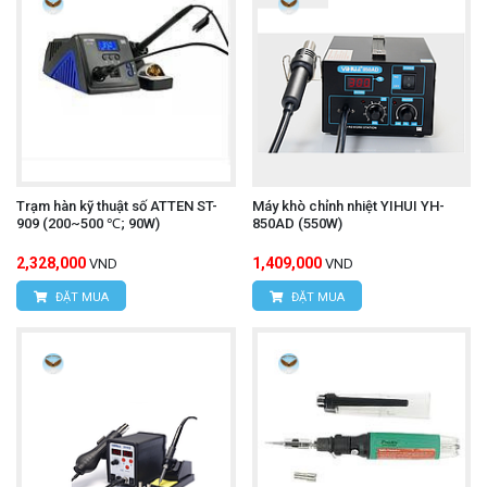
Trạm hàn kỹ thuật số ATTEN ST-
Máy khò chỉnh nhiệt YIHUI YH-
909 (200~500 ℃; 90W)
850AD (550W)
2,328,000
1,409,000
VND
VND
ĐẶT MUA
ĐẶT MUA