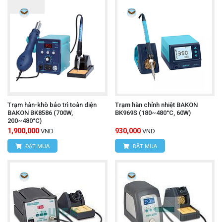
Trạm hàn-khò bảo trì toàn diện
Trạm hàn chỉnh nhiệt BAKON
BAKON BK8586 (700W,
BK969S (180~480°C, 60W)
200~480°C)
1,900,000
930,000
VND
VND
ĐẶT MUA
ĐẶT MUA