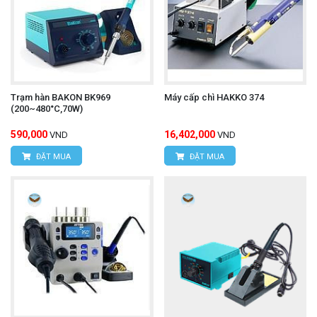
Trạm hàn BAKON BK969
Máy cấp chì HAKKO 374
(200~480°C,70W)
590,000
16,402,000
VND
VND
ĐẶT MUA
ĐẶT MUA