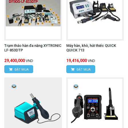
Trạm tháo hàn đa năng XYTRONIC
Máy hàn, khò, hút thiếc QUICK
LF-853DTP
QUICK 713
29,400,000
19,416,000
VND
VND
ĐẶT MUA
ĐẶT MUA