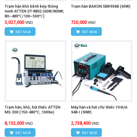
Trạm hàn khò kênh kép thông
Trạm hàn BAKON SBK936B (65W)
minh ATTEN ST-8802 (65W/800W;
80~480℃/100~500℃)
3,027,000
720,000
VND
VND
ĐẶT MUA
ĐẶT MUA
Trạm hàn, khò, hút thiếc ATTEN
Máy hàn và hút chì/ thiếc YIHUA
MS-300 (150-480°C, 1000w)
948-I (90W)
8,132,000
2,738,400
VND
VND
ĐẶT MUA
ĐẶT MUA