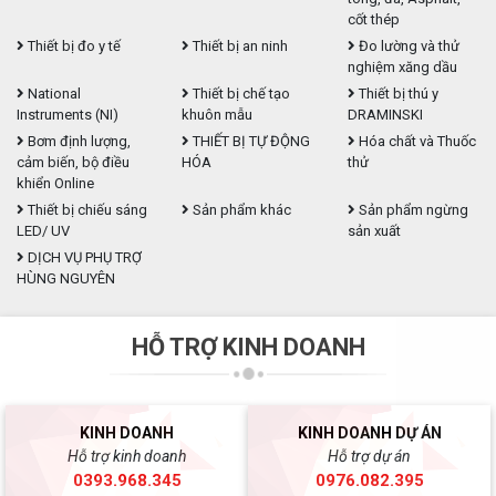
cốt thép
Thiết bị đo y tế
Thiết bị an ninh
Đo lường và thử
nghiệm xăng dầu
National
Thiết bị chế tạo
Thiết bị thú y
Instruments (NI)
khuôn mẫu
DRAMINSKI
Bơm định lượng,
THIẾT BỊ TỰ ĐỘNG
Hóa chất và Thuốc
cảm biến, bộ điều
HÓA
thử
khiển Online
Thiết bị chiếu sáng
Sản phẩm khác
Sản phẩm ngừng
LED/ UV
sản xuất
DỊCH VỤ PHỤ TRỢ
HÙNG NGUYÊN
HỖ TRỢ KINH DOANH
KINH DOANH
KINH DOANH DỰ ÁN
Hỗ trợ kinh doanh
Hỗ trợ dự án
0393.968.345
0976.082.395