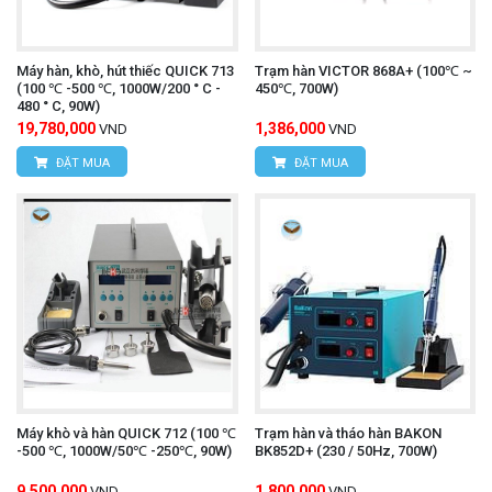
Máy hàn, khò, hút thiếc QUICK 713
Trạm hàn VICTOR 868A+ (100℃ ~
(100 ℃ -500 ℃, 1000W/200 ° C -
450℃, 700W)
480 ° C, 90W)
19,780,000
1,386,000
VND
VND
ĐẶT MUA
ĐẶT MUA
Máy khò và hàn QUICK 712 (100 ℃
Trạm hàn và tháo hàn BAKON
-500 ℃, 1000W/50℃ -250℃, 90W)
BK852D+ (230 / 50Hz, 700W)
9,500,000
1,800,000
VND
VND