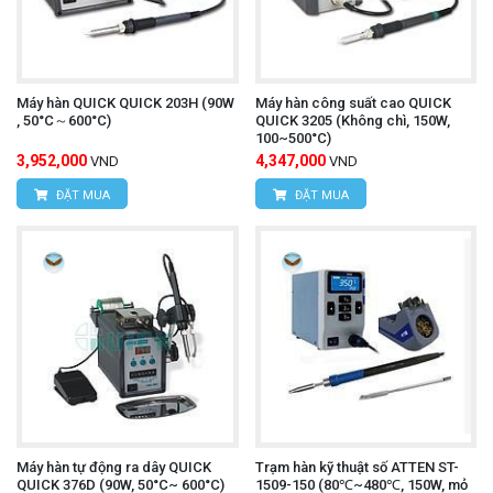
Máy hàn QUICK QUICK 203H (90W
Máy hàn công suất cao QUICK
, 50°C～600°C)
QUICK 3205 (Không chì, 150W,
100~500°C)
3,952,000
4,347,000
VND
VND
ĐẶT MUA
ĐẶT MUA
Máy hàn tự động ra dây QUICK
Trạm hàn kỹ thuật số ATTEN ST-
QUICK 376D (90W, 50°C~ 600°C)
1509-150 (80℃~480℃, 150W, mỏ