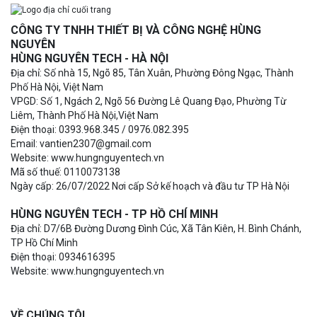
CÔNG TY TNHH THIẾT BỊ VÀ CÔNG NGHỆ HÙNG
NGUYÊN
HÙNG NGUYÊN TECH - HÀ NỘI
Địa chỉ: Số nhà 15, Ngõ 85, Tân Xuân, Phường Đông Ngạc, Thành
Phố Hà Nội, Việt Nam
VPGD: Số 1, Ngách 2, Ngõ 56 Đường Lê Quang Đạo, Phường Từ
Liêm, Thành Phố Hà Nội,Việt Nam
Điện thoại: 0393.968.345 / 0976.082.395
Email: vantien2307@gmail.com
Website: www.hungnguyentech.vn
Mã số thuế: 0110073138
Ngày cấp: 26/07/2022 Nơi cấp Sở kế hoạch và đầu tư TP Hà Nội
HÙNG NGUYÊN TECH - TP HỒ CHÍ MINH
Địa chỉ: D7/6B Đường Dương Đình Cúc, Xã Tân Kiên, H. Bình Chánh,
TP Hồ Chí Minh
Điện thoại: 0934616395
Website: www.hungnguyentech.vn
VỀ CHÚNG TÔI