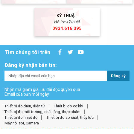
KỸ THUẬT
Hỗ trợ kỹ thuật
0934.616.395
Tìm chúng tôi trên
Đăng ký nhận bản tin:
Đăng ký
Nhận mã giảm giá, ưu đãi độc quyền qua
Email của bạn mỗi ngày.
Thiết bị đo điện, điện tử
Thiết bị đo cơ khí
Thiết bị đo môi trường, chất lỏng, thực phẩm
Thiết bị đo nhiệt độ
Thiết bị đo áp suất, thủy lực
Máy nội soi, Camera