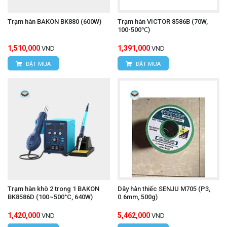
Trạm hàn BAKON BK880 (600W)
Trạm hàn VICTOR 8586B (70W,
100-500℃)
1,510,000
1,391,000
VND
VND
ĐẶT MUA
ĐẶT MUA
Trạm hàn khò 2 trong 1 BAKON
Dây hàn thiếc SENJU M705 (P3,
BK8586D (100~500°C, 640W)
0.6mm, 500g)
1,420,000
5,462,000
VND
VND