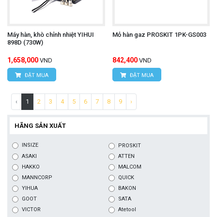
Máy hàn, khò chỉnh nhiệt YIHUI
Mỏ hàn gaz PROSKIT 1PK-GS003
898D (730W)
1,658,000
842,400
VND
VND
ĐẶT MUA
ĐẶT MUA
‹
1
2
3
4
5
6
7
8
9
›
HÃNG SẢN XUẤT
INSIZE
PROSKIT
ASAKI
ATTEN
HAKKO
MALCOM
MANNCORP
QUICK
YIHUA
BAKON
GOOT
SATA
VICTOR
Atetool