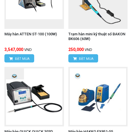
Máy hàn ATTEN ST-100 (100W)
Trạm hàn mini kỹ thuật số BAKON
BK606 (60W)
3,547,000
250,000
VND
VND
ĐẶT MUA
ĐẶT MUA
Máy hàn QUICK QUICK 303D
Máy hàn HAKKO FX951-55