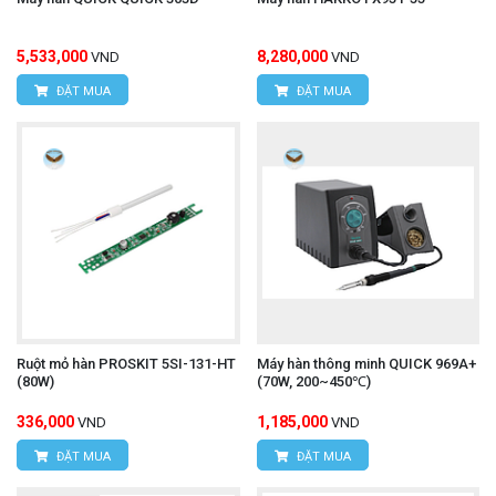
5,533,000
8,280,000
VND
VND
ĐẶT MUA
ĐẶT MUA
Ruột mỏ hàn PROSKIT 5SI-131-HT
Máy hàn thông minh QUICK 969A+
(80W)
(70W, 200~450℃)
336,000
1,185,000
VND
VND
ĐẶT MUA
ĐẶT MUA