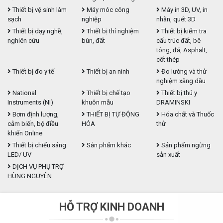
Thiết bị vệ sinh làm
Máy móc công
Máy in 3D, UV, in
sạch
nghiệp
nhãn, quét 3D
Thiết bị dạy nghề,
Thiết bị thí nghiệm
Thiết bị kiểm tra
nghiên cứu
bùn, đất
cấu trúc đất, bê
tông, đá, Asphalt,
cốt thép
Thiết bị đo y tế
Thiết bị an ninh
Đo lường và thử
nghiệm xăng dầu
National
Thiết bị chế tạo
Thiết bị thú y
Instruments (NI)
khuôn mẫu
DRAMINSKI
Bơm định lượng,
THIẾT BỊ TỰ ĐỘNG
Hóa chất và Thuốc
cảm biến, bộ điều
HÓA
thử
khiển Online
Thiết bị chiếu sáng
Sản phẩm khác
Sản phẩm ngừng
LED/ UV
sản xuất
DỊCH VỤ PHỤ TRỢ
HÙNG NGUYÊN
HỖ TRỢ KINH DOANH