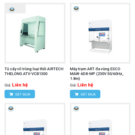
Tủ cấy vô trùng loại thổi AIRTECH
Máy trạm ART đa vùng ESCO
THELONG ATV-VCB1300
MAW-6D8-MP (230V 50/60Hz,
1.8m)
Liên hệ
Liên hệ
Giá:
Giá:
ĐẶT MUA
ĐẶT MUA