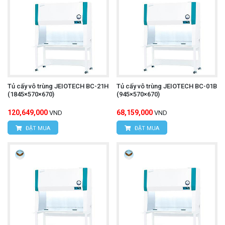
Tủ cấy vô trùng JEIOTECH BC-21H
Tủ cấy vô trùng JEIOTECH BC-01B
(1845×570×670)
(945×570×670)
120,649,000
68,159,000
VND
VND
ĐẶT MUA
ĐẶT MUA