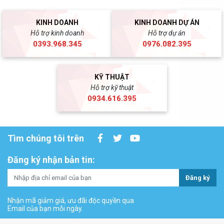
KINH DOANH
KINH DOANH DỰ ÁN
Hỗ trợ kinh doanh
Hỗ trợ dự án
0393.968.345
0976.082.395
KỸ THUẬT
Hỗ trợ kỹ thuật
0934.616.395
Tìm chúng tôi trên
Đăng ký nhận bản tin:
Đăng ký
Nhận mã giảm giá, ưu đãi độc quyền qua
Email của bạn mỗi ngày.