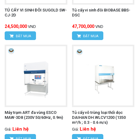
TỦ CẤY VI SINH ĐÔI SUGOLD SW-
Tủ cấy vi sinh đôi BIOBASE BBS-
CJ-2D
DSC
24,500,000
47,700,000
VND
VND
ĐẶT MUA
ĐẶT MUA
Máy trạm ART đa vùng ESCO
Tủ cấy vô trùng loại thổi dọc
MAW-3D8 (230V 50/60Hz, 0.9m)
DAIHAN DH.WLCV1200 (1350
m²/h ; 0.3 - 0.6 m/s)
Liên hệ
Liên hệ
Giá:
Giá:
ĐẶT MUA
ĐẶT MUA