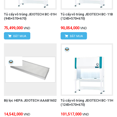
Tủ cấy vô trùng JEIOTECH BC-01H
Tủ cấy vô trùng JEIOTECH BC-11B
(945×570×670)
(1245×570×670)
75,499,000
90,054,000
VND
VND
ĐẶT MUA
ĐẶT MUA
Bộ lọc HEPA JEIOTECH AAAB1602
Tủ cấy vô trùng JEIOTECH BC-11H
(1245×570×670)
14,542,000
101,517,000
VND
VND