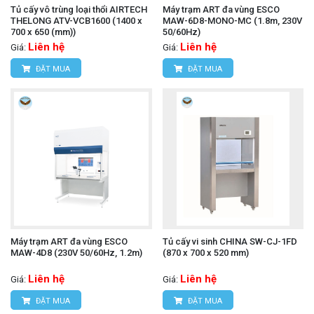
Tủ cấy vô trùng loại thổi AIRTECH
Máy trạm ART đa vùng ESCO
THELONG ATV-VCB1600 (1400 x
MAW-6D8-MONO-MC (1.8m, 230V
700 x 650 (mm))
50/60Hz)
Liên hệ
Liên hệ
Giá:
Giá:
ĐẶT MUA
ĐẶT MUA
Máy trạm ART đa vùng ESCO
Tủ cấy vi sinh CHINA SW-CJ-1FD
MAW-4D8 (230V 50/60Hz, 1.2m)
(870 x 700 x 520 mm)
Liên hệ
Liên hệ
Giá:
Giá:
ĐẶT MUA
ĐẶT MUA