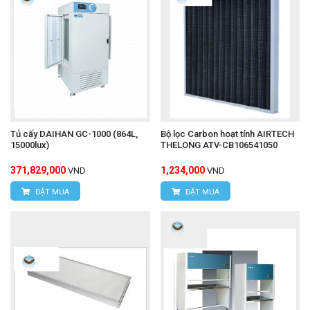
Tủ cấy DAIHAN GC-1000 (864L,
Bộ lọc Carbon hoạt tính AIRTECH
15000lux)
THELONG ATV-CB106541050
371,829,000
1,234,000
VND
VND
ĐẶT MUA
ĐẶT MUA