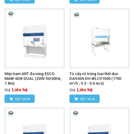
Máy trạm ART đa vùng ESCO
Tủ cấy vô trùng loại thổi dọc
MAW-6D8-DUAL (230V 50/60Hz,
DAIHAN DH.WLCV1500 (1700
1.8m)
m²/h ; 0.3 - 0.6 m/s)
Liên hệ
Liên hệ
Giá:
Giá:
ĐẶT MUA
ĐẶT MUA