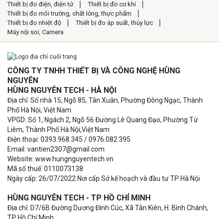
Thiết bị đo điện, điện tử
Thiết bị đo cơ khí
Thiết bị đo môi trường, chất lỏng, thực phẩm
Thiết bị đo nhiệt độ
Thiết bị đo áp suất, thủy lực
Máy nội soi, Camera
CÔNG TY TNHH THIẾT BỊ VÀ CÔNG NGHỆ HÙNG
NGUYÊN
HÙNG NGUYÊN TECH - HÀ NỘI
Địa chỉ: Số nhà 15, Ngõ 85, Tân Xuân, Phường Đông Ngạc, Thành
Phố Hà Nội, Việt Nam
VPGD: Số 1, Ngách 2, Ngõ 56 Đường Lê Quang Đạo, Phường Từ
Liêm, Thành Phố Hà Nội,Việt Nam
Điện thoại: 0393.968.345 / 0976.082.395
Email: vantien2307@gmail.com
Website: www.hungnguyentech.vn
Mã số thuế: 0110073138
Ngày cấp: 26/07/2022 Nơi cấp Sở kế hoạch và đầu tư TP Hà Nội
HÙNG NGUYÊN TECH - TP HỒ CHÍ MINH
Địa chỉ: D7/6B Đường Dương Đình Cúc, Xã Tân Kiên, H. Bình Chánh,
TP Hồ Chí Minh