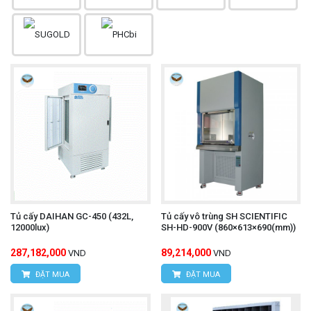
Tủ cấy DAIHAN GC-450 (432L,
Tủ cấy vô trùng SH SCIENTIFIC
12000lux)
SH-HD-900V (860×613×690(mm))
287,182,000
89,214,000
VND
VND
ĐẶT MUA
ĐẶT MUA