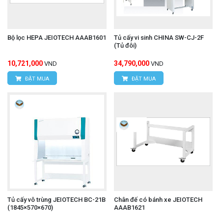
Bộ lọc HEPA JEIOTECH AAAB1601
Tủ cấy vi sinh CHINA SW-CJ-2F
(Tủ đôi)
10,721,000
34,790,000
VND
VND
ĐẶT MUA
ĐẶT MUA
Tủ cấy vô trùng JEIOTECH BC-21B
Chân đế có bánh xe JEIOTECH
(1845×570×670)
AAAB1621