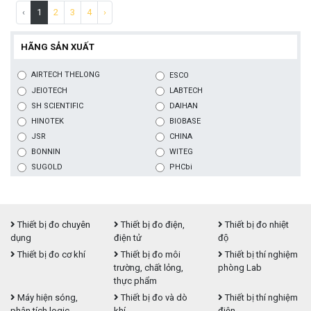
‹
1
2
3
4
›
HÃNG SẢN XUẤT
AIRTECH THELONG
ESCO
JEIOTECH
LABTECH
SH SCIENTIFIC
DAIHAN
HINOTEK
BIOBASE
JSR
CHINA
BONNIN
WITEG
SUGOLD
PHCbi
Thiết bị đo chuyên
Thiết bị đo điện,
Thiết bị đo nhiệt
dụng
điện tử
độ
Thiết bị đo cơ khí
Thiết bị đo môi
Thiết bị thí nghiệm
trường, chất lỏng,
phòng Lab
thực phẩm
Máy hiện sóng,
Thiết bị đo và dò
Thiết bị thí nghiệm
phân tích logic
khí
điện