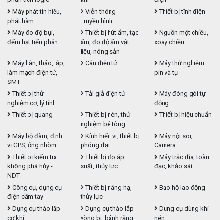
Máy phát tín hiệu,
Viễn thông -
Thiết bị tĩnh điện
phát hàm
Truyền hình
Máy đo độ bụi,
Thiết bị hút ẩm, tạo
Nguồn một chiều,
đếm hạt tiểu phân
ẩm, đo độ ẩm vật
xoay chiều
liệu, nông sản
Máy hàn, tháo, lắp,
Cân điện tử
Máy thử nghiệm
làm mạch điện tử,
pin và tụ
SMT
Thiết bị thử
Tải giả điện tử
Máy đóng gói tự
nghiệm cơ, lý tính
động
Thiết bị quang
Thiết bị nén, thử
Thiết bị hiệu chuẩn
nghiệm bê tông
Máy bộ đàm, định
Kính hiển vi, thiết bị
Máy nội soi,
vị GPS, ống nhòm
phóng đại
Camera
Thiết bị kiểm tra
Thiết bị đo áp
Máy trắc địa, toàn
không phá hủy -
suất, thủy lực
đạc, khảo sát
NDT
Công cụ, dụng cụ
Thiết bị nâng hạ,
Bảo hộ lao động
điện cầm tay
thủy lực
Dụng cụ tháo lắp
Dụng cụ tháo lắp
Dụng cụ dùng khí
cơ khí
vòng bi, bánh răng
nén