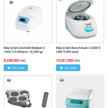
Máy ly tâm DAIHAN MaXpin C-
Máy ly tâm Benchmark C3200-E
12mt (13,500rpm, 12,225×g)
(400-5,000 rpm)
8,208,000
19,357,000
VND
VND
ĐẶT MUA
ĐẶT MUA