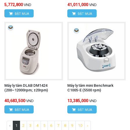
5,772,800
41,011,000
VND
VND
ĐẶT MUA
ĐẶT MUA
Máy ly tâm DLAB DM1424
Máy ly tâm mini Benchmark
(200~12000rpm; ±20rpm)
C1005-E (5500 rpm)
40,683,500
13,385,000
VND
VND
ĐẶT MUA
ĐẶT MUA
‹
1
2
3
4
5
6
7
8
9
10
›