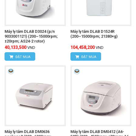
Máy ly tâm DLAB D3024 (p/n
Máy ly tâm DLAB D1524R
9033001121) (200~15000rpm;
(200~15000rpm; 21380×g)
±20rpm; AS24-2 rotor)
40,133,500
104,458,200
VND
VND
ĐẶT MUA
ĐẶT MUA
Máy ly tâm DLAB DM0636
Máy ly tâm DLAB DM0412 (A6-