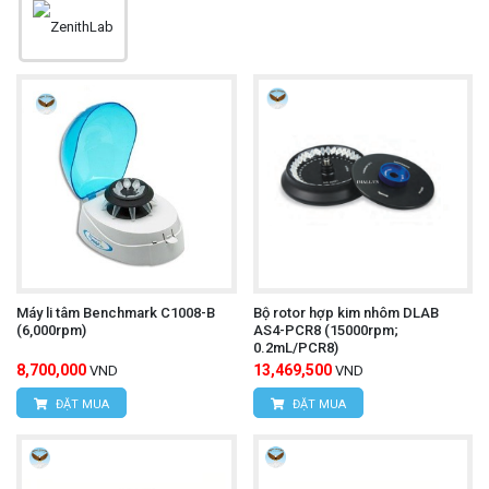
Máy li tâm Benchmark C1008-B
Bộ rotor hợp kim nhôm DLAB
(6,000rpm)
AS4-PCR8 (15000rpm;
0.2mL/PCR8)
8,700,000
13,469,500
VND
VND
ĐẶT MUA
ĐẶT MUA