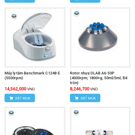
Máy ly tâm Benchmark C1248-E
Rotor nhựa DLAB A6-50P
(5500rpm)
(4000rpm; 1800×g; 50ml/5ml; Đế
tròn)
14,562,000
8,246,700
VND
VND
ĐẶT MUA
ĐẶT MUA