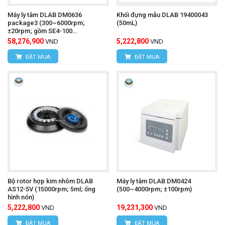
Máy ly tâm DLAB DM0636
Khối đựng mẫu DLAB 19400043
package3 (300~6000rpm;
(50mL)
±20rpm; gồm SE4-100
rotor&3~7ml basket)
58,276,900
5,222,800
VND
VND
ĐẶT MUA
ĐẶT MUA
Bộ rotor hợp kim nhôm DLAB
Máy ly tâm DLAB DM0424
AS12-5V (15000rpm; 5ml; ống
(500~4000rpm; ±100rpm)
hình nón)
5,222,800
19,231,300
VND
VND
ĐẶT MUA
ĐẶT MUA