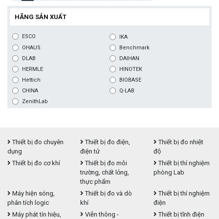
HÃNG SẢN XUẤT
ESCO
IKA
OHAUS
Benchmark
DLAB
DAIHAN
HERMLE
HINOTEK
Hettich
BIOBASE
CHINA
Q-LAB
ZenithLab
Thiết bị đo chuyên
Thiết bị đo điện,
Thiết bị đo nhiệt
dụng
điện tử
độ
Thiết bị đo cơ khí
Thiết bị đo môi
Thiết bị thí nghiệm
trường, chất lỏng,
phòng Lab
thực phẩm
Máy hiện sóng,
Thiết bị đo và dò
Thiết bị thí nghiệm
phân tích logic
khí
điện
Máy phát tín hiệu,
Viễn thông -
Thiết bị tĩnh điện