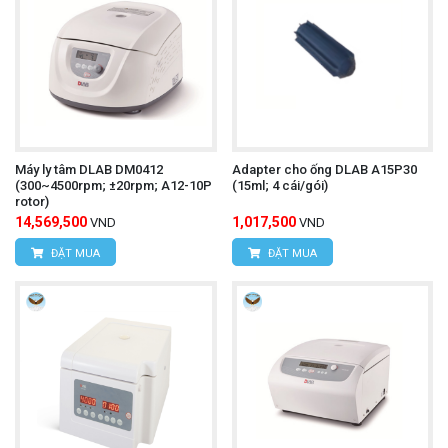
Máy ly tâm DLAB DM0412
Adapter cho ống DLAB A15P30
(300~4500rpm; ±20rpm; A12-10P
(15ml; 4 cái/gói)
rotor)
14,569,500
1,017,500
VND
VND
ĐẶT MUA
ĐẶT MUA