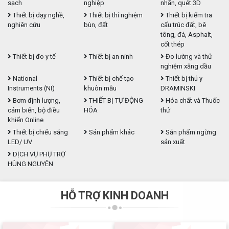
sạch
nghiệp
nhãn, quét 3D
Thiết bị dạy nghề,
Thiết bị thí nghiệm
Thiết bị kiểm tra
nghiên cứu
bùn, đất
cấu trúc đất, bê
tông, đá, Asphalt,
cốt thép
Thiết bị đo y tế
Thiết bị an ninh
Đo lường và thử
nghiệm xăng dầu
National
Thiết bị chế tạo
Thiết bị thú y
Instruments (NI)
khuôn mẫu
DRAMINSKI
Bơm định lượng,
THIẾT BỊ TỰ ĐỘNG
Hóa chất và Thuốc
cảm biến, bộ điều
HÓA
thử
khiển Online
Thiết bị chiếu sáng
Sản phẩm khác
Sản phẩm ngừng
LED/ UV
sản xuất
DỊCH VỤ PHỤ TRỢ
HÙNG NGUYÊN
HỖ TRỢ KINH DOANH