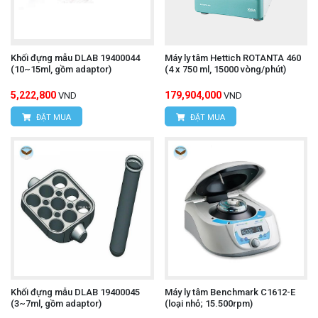
Khối đựng mẫu DLAB 19400044
Máy ly tâm Hettich ROTANTA 460
(10~15ml, gồm adaptor)
(4 x 750 ml, 15000 vòng/phút)
5,222,800
179,904,000
VND
VND
ĐẶT MUA
ĐẶT MUA
Khối đựng mẫu DLAB 19400045
Máy ly tâm Benchmark C1612-E
(3~7ml, gồm adaptor)
(loại nhỏ; 15.500rpm)