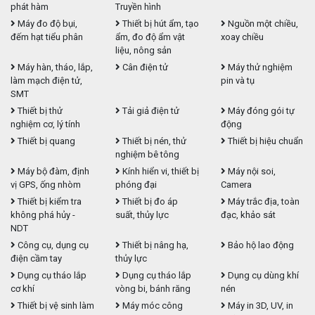
phát hàm
Truyền hình
Máy đo độ bụi,
Thiết bị hút ẩm, tạo
Nguồn một chiều,
đếm hạt tiểu phân
ẩm, đo độ ẩm vật
xoay chiều
liệu, nông sản
Máy hàn, tháo, lắp,
Cân điện tử
Máy thử nghiệm
làm mạch điện tử,
pin và tụ
SMT
Thiết bị thử
Tải giả điện tử
Máy đóng gói tự
nghiệm cơ, lý tính
động
Thiết bị quang
Thiết bị nén, thử
Thiết bị hiệu chuẩn
nghiệm bê tông
Máy bộ đàm, định
Kính hiển vi, thiết bị
Máy nội soi,
vị GPS, ống nhòm
phóng đại
Camera
Thiết bị kiểm tra
Thiết bị đo áp
Máy trắc địa, toàn
không phá hủy -
suất, thủy lực
đạc, khảo sát
NDT
Công cụ, dụng cụ
Thiết bị nâng hạ,
Bảo hộ lao động
điện cầm tay
thủy lực
Dụng cụ tháo lắp
Dụng cụ tháo lắp
Dụng cụ dùng khí
cơ khí
vòng bi, bánh răng
nén
Thiết bị vệ sinh làm
Máy móc công
Máy in 3D, UV, in