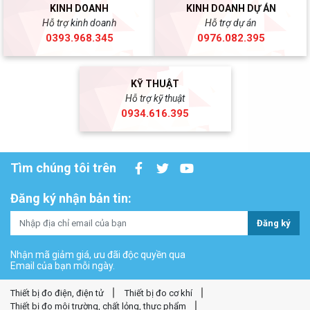
KINH DOANH
KINH DOANH DỰ ÁN
Hỗ trợ kinh doanh
Hỗ trợ dự án
0393.968.345
0976.082.395
KỸ THUẬT
Hỗ trợ kỹ thuật
0934.616.395
Tìm chúng tôi trên
Đăng ký nhận bản tin:
Đăng ký
Nhận mã giảm giá, ưu đãi độc quyền qua
Email của bạn mỗi ngày.
Thiết bị đo điện, điện tử
Thiết bị đo cơ khí
Thiết bị đo môi trường, chất lỏng, thực phẩm