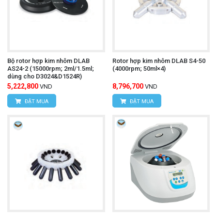
Bộ rotor hợp kim nhôm DLAB
Rotor hợp kim nhôm DLAB S4-50
AS24-2 (15000rpm; 2ml/1.5ml;
(4000rpm; 50ml×4)
dùng cho D3024&D1524R)
5,222,800
8,796,700
VND
VND
ĐẶT MUA
ĐẶT MUA