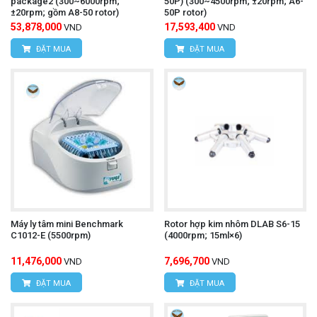
package2 (300~6000rpm;
50P) (300~4500rpm; ±20rpm; A6-
±20rpm; gồm A8-50 rotor)
50P rotor)
53,878,000
17,593,400
VND
VND
ĐẶT MUA
ĐẶT MUA
Máy ly tâm mini Benchmark
Rotor hợp kim nhôm DLAB S6-15
C1012-E (5500rpm)
(4000rpm; 15ml×6)
11,476,000
7,696,700
VND
VND
ĐẶT MUA
ĐẶT MUA