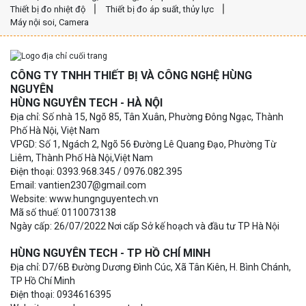
Thiết bị đo nhiệt độ
Thiết bị đo áp suất, thủy lực
Máy nội soi, Camera
CÔNG TY TNHH THIẾT BỊ VÀ CÔNG NGHỆ HÙNG
NGUYÊN
HÙNG NGUYÊN TECH - HÀ NỘI
Địa chỉ: Số nhà 15, Ngõ 85, Tân Xuân, Phường Đông Ngạc, Thành
Phố Hà Nội, Việt Nam
VPGD: Số 1, Ngách 2, Ngõ 56 Đường Lê Quang Đạo, Phường Từ
Liêm, Thành Phố Hà Nội,Việt Nam
Điện thoại: 0393.968.345 / 0976.082.395
Email: vantien2307@gmail.com
Website: www.hungnguyentech.vn
Mã số thuế: 0110073138
Ngày cấp: 26/07/2022 Nơi cấp Sở kế hoạch và đầu tư TP Hà Nội
HÙNG NGUYÊN TECH - TP HỒ CHÍ MINH
Địa chỉ: D7/6B Đường Dương Đình Cúc, Xã Tân Kiên, H. Bình Chánh,
TP Hồ Chí Minh
Điện thoại: 0934616395