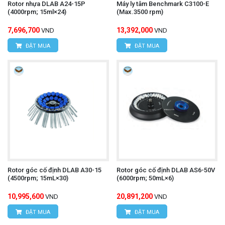
Rotor nhựa DLAB A24-15P
Máy ly tâm Benchmark C3100-E
(4000rpm; 15ml×24)
(Max.3500 rpm)
7,696,700
13,392,000
VND
VND
ĐẶT MUA
ĐẶT MUA
Rotor góc cố định DLAB A30-15
Rotor góc cố định DLAB AS6-50V
(4500rpm; 15mL×30)
(6000rpm; 50mL×6)
10,995,600
20,891,200
VND
VND
ĐẶT MUA
ĐẶT MUA