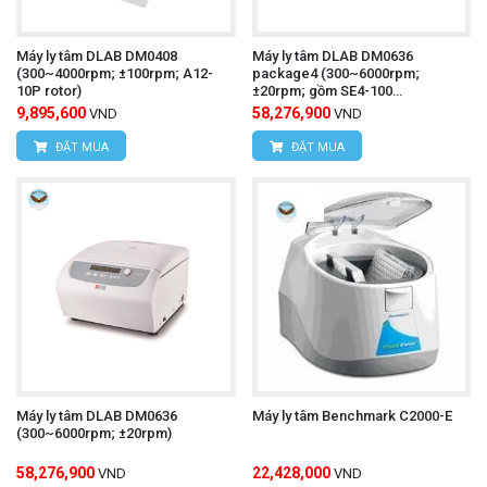
Máy ly tâm DLAB DM0408
Máy ly tâm DLAB DM0636
(300~4000rpm; ±100rpm; A12-
package4 (300~6000rpm;
10P rotor)
±20rpm; gồm SE4-100
rotor&10~15ml basket)
9,895,600
58,276,900
VND
VND
ĐẶT MUA
ĐẶT MUA
Máy ly tâm DLAB DM0636
Máy ly tâm Benchmark C2000-E
(300~6000rpm; ±20rpm)
58,276,900
22,428,000
VND
VND