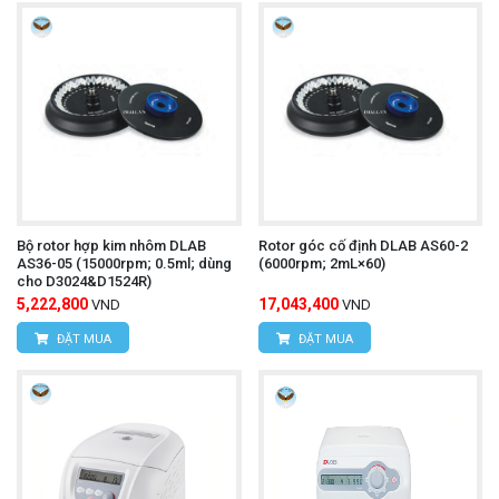
Bộ rotor hợp kim nhôm DLAB
Rotor góc cố định DLAB AS60-2
AS36-05 (15000rpm; 0.5ml; dùng
(6000rpm; 2mL×60)
cho D3024&D1524R)
5,222,800
17,043,400
VND
VND
ĐẶT MUA
ĐẶT MUA