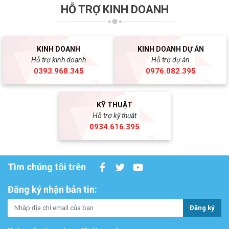
HỖ TRỢ KINH DOANH
KINH DOANH
KINH DOANH DỰ ÁN
Hỗ trợ kinh doanh
Hỗ trợ dự án
0393.968.345
0976.082.395
KỸ THUẬT
Hỗ trợ kỹ thuật
0934.616.395
Tìm chúng tôi trên
Đăng ký nhận bản tin:
Đăng ký