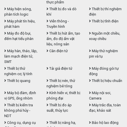
thực phẩm
Máy hiện sóng,
Thiết bị đo và dò
Thiết bị thí nghiệm
phân tích logic
khí
điện
Máy phát tín hiệu,
Viễn thông -
Thiết bị tĩnh điện
phát hàm
Truyền hình
Máy đo độ bụi,
Thiết bị hút ẩm, tạo
Nguồn một chiều,
đếm hạt tiểu phân
ẩm, đo độ ẩm vật
xoay chiều
liệu, nông sản
Máy hàn, tháo, lắp,
Cân điện tử
Máy thử nghiệm
làm mạch điện tử,
pin và tụ
SMT
Thiết bị thử
Tải giả điện tử
Máy đóng gói tự
nghiệm cơ, lý tính
động
Thiết bị quang
Thiết bị nén, thử
Thiết bị hiệu chuẩn
nghiệm bê tông
Máy bộ đàm, định
Kính hiển vi, thiết bị
Máy nội soi,
vị GPS, ống nhòm
phóng đại
Camera
Thiết bị kiểm tra
Thiết bị đo áp
Máy trắc địa, toàn
không phá hủy -
suất, thủy lực
đạc, khảo sát
NDT
Công cụ, dụng cụ
Thiết bị nâng hạ,
Bảo hộ lao động