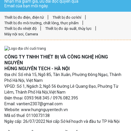
Nhận mã giảm giá, ưu đãi độc quyền qua
Email của bạn mỗi ngày.
Thiết bị đo điện, điện tử
Thiết bị đo cơ khí
Thiết bị đo môi trường, chất lỏng, thực phẩm
Thiết bị đo nhiệt độ
Thiết bị đo áp suất, thủy lực
Máy nội soi, Camera
CÔNG TY TNHH THIẾT BỊ VÀ CÔNG NGHỆ HÙNG
NGUYÊN
HÙNG NGUYÊN TECH - HÀ NỘI
Địa chỉ: Số nhà 15, Ngõ 85, Tân Xuân, Phường Đông Ngạc, Thành
Phố Hà Nội, Việt Nam
VPGD: Số 1, Ngách 2, Ngõ 56 Đường Lê Quang Đạo, Phường Từ
Liêm, Thành Phố Hà Nội,Việt Nam
Điện thoại: 0393.968.345 / 0976.082.395
Email: vantien2307@gmail.com
Website: www.hungnguyentech.vn
Mã số thuế: 0110073138
Ngày cấp: 26/07/2022 Nơi cấp Sở kế hoạch và đầu tư TP Hà Nội