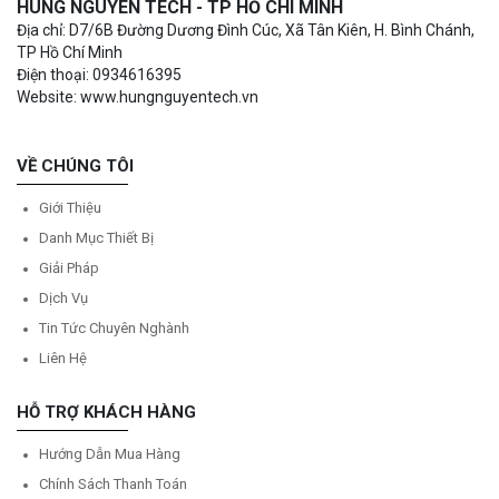
HÙNG NGUYÊN TECH - TP HỒ CHÍ MINH
Địa chỉ: D7/6B Đường Dương Đình Cúc, Xã Tân Kiên, H. Bình Chánh,
TP Hồ Chí Minh
Điện thoại: 0934616395
Website: www.hungnguyentech.vn
VỀ CHÚNG TÔI
Giới Thiệu
Danh Mục Thiết Bị
Giải Pháp
Dịch Vụ
Tin Tức Chuyên Nghành
Liên Hệ
HỖ TRỢ KHÁCH HÀNG
Hướng Dẫn Mua Hàng
Chính Sách Thanh Toán