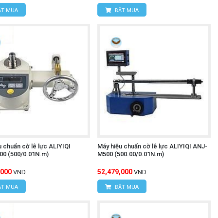
T MUA
ĐẶT MUA
 chuẩn cờ lê lực ALIYIQI
Máy hiệu chuẩn cờ lê lực ALIYIQI ANJ-
0 (500/0.01N.m)
M500 (500.00/0.01N.m)
,000
52,479,000
VND
VND
T MUA
ĐẶT MUA