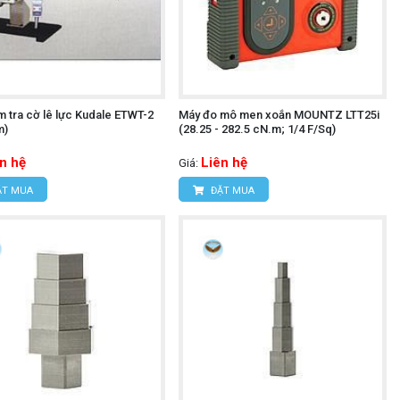
m tra cờ lê lực Kudale ETWT-2
Máy đo mô men xoắn MOUNTZ LTT25i
m)
(28.25 - 282.5 cN.m; 1/4 F/Sq)
n hệ
Liên hệ
Giá:
T MUA
ĐẶT MUA