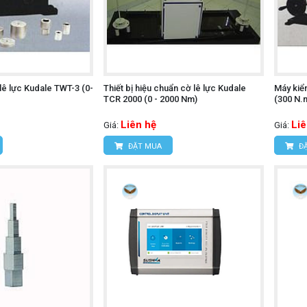
lê lực Kudale TWT-3 (0-
Thiết bị hiệu chuẩn cờ lê lực Kudale
Máy kiể
TCR 2000 (0 - 2000 Nm)
(300 N.
Liên hệ
Liê
Giá:
Giá:
ĐẶT MUA
ĐẶ