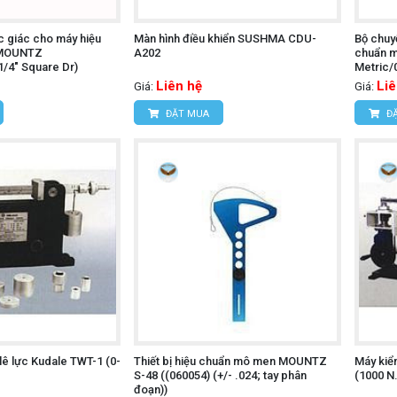
c giác cho máy hiệu
Màn hình điều khiển SUSHMA CDU-
Bộ chuyể
 MOUNTZ
A202
chuẩn 
1/4" Square Dr)
Metric/
Liên hệ
Liê
Giá:
Giá:
ĐẶT MUA
ĐẶ
lê lực Kudale TWT-1 (0-
Thiết bị hiệu chuẩn mô men MOUNTZ
Máy kiể
S-48 ((060054) (+/- .024; tay phân
(1000 N
đoạn))