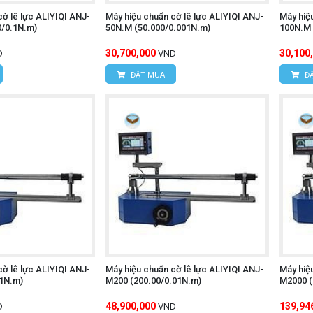
cờ lê lực ALIYIQI ANJ-
Máy hiệu chuẩn cờ lê lực ALIYIQI ANJ-
Máy hiệ
0/0.1N.m)
50N.M (50.000/0.001N.m)
100N.M 
30,700,000
30,100
D
VND
ĐẶT MUA
ĐẶ
cờ lê lực ALIYIQI ANJ-
Máy hiệu chuẩn cờ lê lực ALIYIQI ANJ-
Máy hiệ
01N.m)
M200 (200.00/0.01N.m)
M2000 (
48,900,000
139,94
D
VND