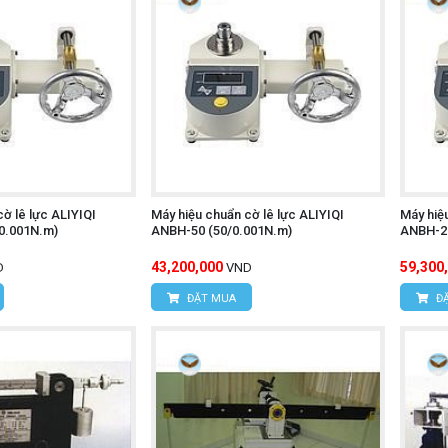
ờ lê lực ALIYIQI
Máy hiệu chuẩn cờ lê lực ALIYIQI
Máy hiệu
0.001N.m)
ANBH-50 (50/0.001N.m)
ANBH-20
43,200,000
59,300
D
VND
ĐẶT MUA
ĐẶ