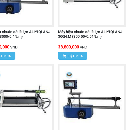
u chuẩn cờ lê lực ALIYIQI ANJ-
Máy hiệu chuẩn cờ lê lực ALIYIQI ANJ-
3000/0.1N.m)
300N.M (300.00/0.01N.m)
0,000
38,800,000
VND
VND
T MUA
ĐẶT MUA