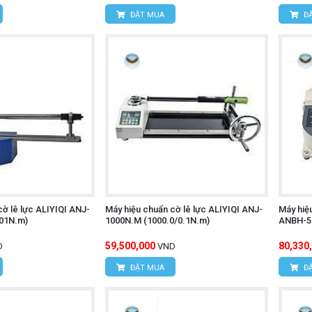
ĐẶT MUA
ĐẶ
cờ lê lực ALIYIQI ANJ-
Máy hiệu chuẩn cờ lê lực ALIYIQI ANJ-
Máy hiệu
.01N.m)
1000N.M (1000.0/0.1N.m)
ANBH-50
59,500,000
80,330
D
VND
ĐẶT MUA
ĐẶ