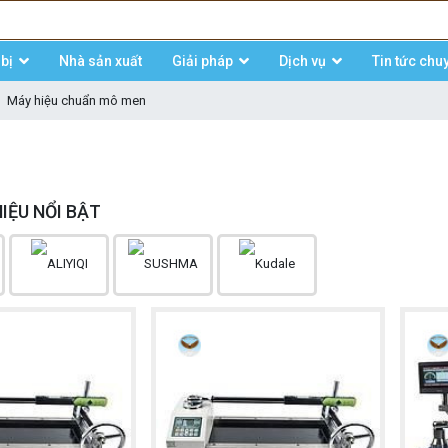
bị
Nhà sản xuất
Giải pháp
Dịch vụ
Tin tức chu
Máy hiệu chuẩn mô men
IỆU NỔI BẬT