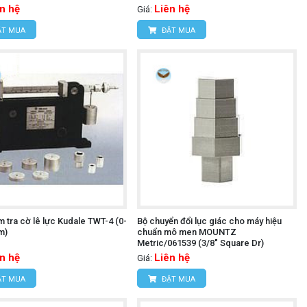
n hệ
Liên hệ
Giá:
T MUA
ĐẶT MUA
 tra cờ lê lực Kudale TWT-4 (0-
Bộ chuyển đổi lục giác cho máy hiệu
m)
chuẩn mô men MOUNTZ
Metric/061539 (3/8" Square Dr)
n hệ
Liên hệ
Giá:
T MUA
ĐẶT MUA