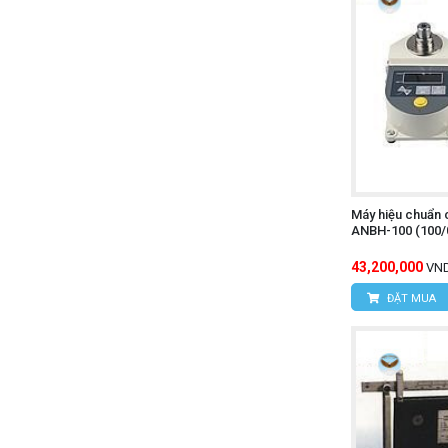
Máy hiệu chuẩn c
ANBH-100 (100/
43,200,000
VN
ĐẶT MUA