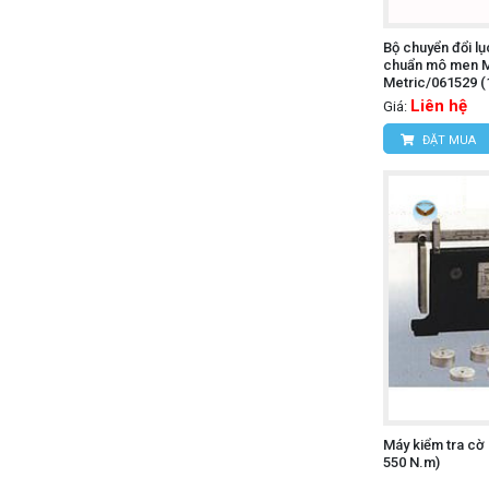
Bộ chuyển đổi lụ
chuẩn mô men
Metric/061529 (
Liên hệ
Giá:
ĐẶT MUA
Máy kiểm tra cờ 
550 N.m)