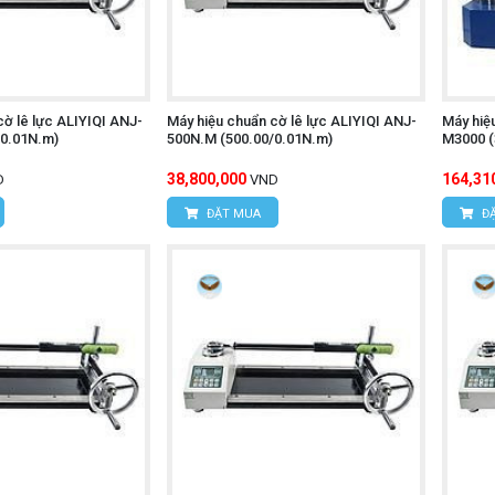
cờ lê lực ALIYIQI ANJ-
Máy hiệu chuẩn cờ lê lực ALIYIQI ANJ-
Máy hiệ
/0.01N.m)
500N.M (500.00/0.01N.m)
M3000 (
38,800,000
164,31
D
VND
ĐẶT MUA
ĐẶ