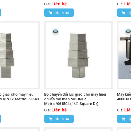
Liên hệ
Liê
Giá:
Giá:
ĐẶT MUA
ĐẶ
c giác cho máy hiệu
Bộ chuyển đổi lục giác cho máy hiệu
Máy kiểm
MOUNTZ Metric061540
chuẩn mô men MOUNTZ
4000 N.
Metric/061504 (1/4" Square Dr)
Liên hệ
Liê
Giá:
Giá:
ĐẶT MUA
ĐẶ