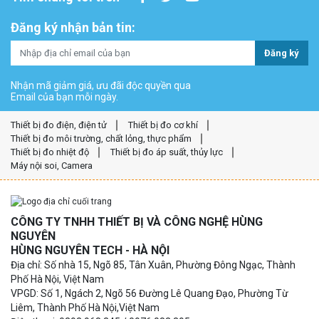
Đăng ký nhận bản tin:
Đăng ký
Nhận mã giảm giá, ưu đãi độc quyền qua
Email của bạn mỗi ngày.
Thiết bị đo điện, điện tử
Thiết bị đo cơ khí
Thiết bị đo môi trường, chất lỏng, thực phẩm
Thiết bị đo nhiệt độ
Thiết bị đo áp suất, thủy lực
Máy nội soi, Camera
CÔNG TY TNHH THIẾT BỊ VÀ CÔNG NGHỆ HÙNG
NGUYÊN
HÙNG NGUYÊN TECH - HÀ NỘI
Địa chỉ: Số nhà 15, Ngõ 85, Tân Xuân, Phường Đông Ngạc, Thành
Phố Hà Nội, Việt Nam
VPGD: Số 1, Ngách 2, Ngõ 56 Đường Lê Quang Đạo, Phường Từ
Liêm, Thành Phố Hà Nội,Việt Nam