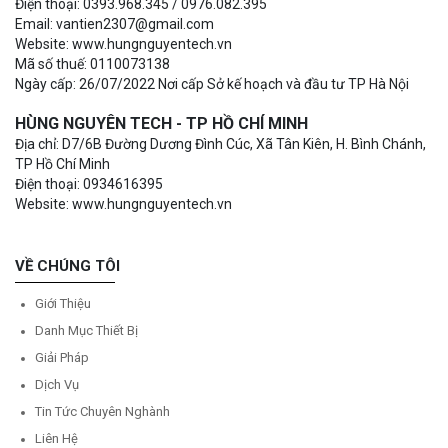
Điện thoại: 0393.968.345 / 0976.082.395
Email: vantien2307@gmail.com
Website: www.hungnguyentech.vn
Mã số thuế: 0110073138
Ngày cấp: 26/07/2022 Nơi cấp Sở kế hoạch và đầu tư TP Hà Nội
HÙNG NGUYÊN TECH - TP HỒ CHÍ MINH
Địa chỉ: D7/6B Đường Dương Đình Cúc, Xã Tân Kiên, H. Bình Chánh,
TP Hồ Chí Minh
Điện thoại: 0934616395
Website: www.hungnguyentech.vn
VỀ CHÚNG TÔI
Giới Thiệu
Danh Mục Thiết Bị
Giải Pháp
Dịch Vụ
Tin Tức Chuyên Nghành
Liên Hệ