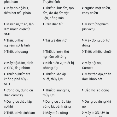
phát hàm
Truyền hình
Máy đo độ bụi,
Thiết bị hút ẩm, tạo
Nguồn một chiều,
đếm hạt tiểu phân
ẩm, đo độ ẩm vật
xoay chiều
liệu, nông sản
Máy hàn, tháo, lắp,
Cân điện tử
Máy thử nghiệm
làm mạch điện tử,
pin và tụ
SMT
Thiết bị thử
Tải giả điện tử
Máy đóng gói tự
nghiệm cơ, lý tính
động
Thiết bị quang
Thiết bị nén, thử
Thiết bị hiệu chuẩn
nghiệm bê tông
Máy bộ đàm, định
Kính hiển vi, thiết bị
Máy nội soi,
vị GPS, ống nhòm
phóng đại
Camera
Thiết bị kiểm tra
Thiết bị đo áp
Máy trắc địa, toàn
không phá hủy -
suất, thủy lực
đạc, khảo sát
NDT
Công cụ, dụng cụ
Thiết bị nâng hạ,
Bảo hộ lao động
điện cầm tay
thủy lực
Dụng cụ tháo lắp
Dụng cụ tháo lắp
Dụng cụ dùng khí
cơ khí
vòng bi, bánh răng
nén
Thiết bị vệ sinh làm
Máy móc công
Máy in 3D, UV, in