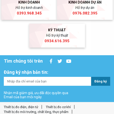
KINH DOANH
KINH DOANH DỰ ÁN
Hỗ trợ kinh doanh
Hỗ trợ dự án
0393.968.345
0976.082.395
KỸ THUẬT
Hỗ trợ kỹ thuật
0934.616.395
Tìm chúng tôi trên
Đăng ký nhận bản tin:
Đăng ký
Nhận mã giảm giá, ưu đãi độc quyền qua
Email của bạn mỗi ngày.
Thiết bị đo điện, điện tử
Thiết bị đo cơ khí
Thiết bị đo môi trường, chất lỏng, thực phẩm