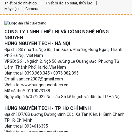
Thiết bị đo nhiệt độ
Thiết bị đo áp suất, thủy lực
Máy nội soi, Camera
CÔNG TY TNHH THIẾT BỊ VÀ CÔNG NGHỆ HÙNG
NGUYÊN
HÙNG NGUYÊN TECH - HÀ NỘI
Địa chỉ: Số nhà 15, Ngõ 85, Tân Xuân, Phường Đông Ngạc, Thành
Phố Hà Nội, Việt Nam
VPGD: Số 1, Ngách 2, Ngõ 56 Đường Lê Quang Đạo, Phường Từ
Liêm, Thành Phố Hà Nội,Việt Nam
Điện thoại: 0393.968.345 / 0976.082.395
Email: vantien2307@gmail.com
Website: www.hungnguyentech.vn
Mã số thuế: 0110073138
Ngày cấp: 26/07/2022 Nơi cấp Sở kế hoạch và đầu tư TP Hà Nội
HÙNG NGUYÊN TECH - TP HỒ CHÍ MINH
Địa chỉ: D7/6B Đường Dương Đình Cúc, Xã Tân Kiên, H. Bình Chánh,
TP Hồ Chí Minh
Điện thoại: 0934616395