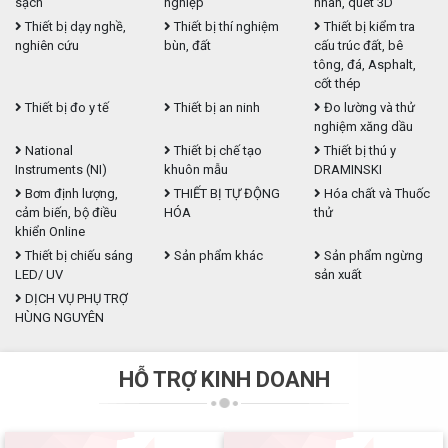
sạch
nghiệp
nhãn, quét 3D
Thiết bị dạy nghề,
Thiết bị thí nghiệm
Thiết bị kiểm tra
nghiên cứu
bùn, đất
cấu trúc đất, bê
tông, đá, Asphalt,
cốt thép
Thiết bị đo y tế
Thiết bị an ninh
Đo lường và thử
nghiệm xăng dầu
National
Thiết bị chế tạo
Thiết bị thú y
Instruments (NI)
khuôn mẫu
DRAMINSKI
Bơm định lượng,
THIẾT BỊ TỰ ĐỘNG
Hóa chất và Thuốc
cảm biến, bộ điều
HÓA
thử
khiển Online
Thiết bị chiếu sáng
Sản phẩm khác
Sản phẩm ngừng
LED/ UV
sản xuất
DỊCH VỤ PHỤ TRỢ
HÙNG NGUYÊN
HỖ TRỢ KINH DOANH