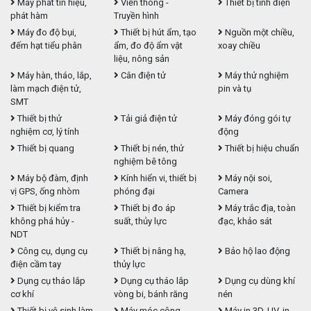
Máy phát tín hiệu,
Viễn thông -
Thiết bị tĩnh điện
phát hàm
Truyền hình
Máy đo độ bụi,
Thiết bị hút ẩm, tạo
Nguồn một chiều,
đếm hạt tiểu phân
ẩm, đo độ ẩm vật
xoay chiều
liệu, nông sản
Máy hàn, tháo, lắp,
Cân điện tử
Máy thử nghiệm
làm mạch điện tử,
pin và tụ
SMT
Thiết bị thử
Tải giả điện tử
Máy đóng gói tự
nghiệm cơ, lý tính
động
Thiết bị quang
Thiết bị nén, thử
Thiết bị hiệu chuẩn
nghiệm bê tông
Máy bộ đàm, định
Kính hiển vi, thiết bị
Máy nội soi,
vị GPS, ống nhòm
phóng đại
Camera
Thiết bị kiểm tra
Thiết bị đo áp
Máy trắc địa, toàn
không phá hủy -
suất, thủy lực
đạc, khảo sát
NDT
Công cụ, dụng cụ
Thiết bị nâng hạ,
Bảo hộ lao động
điện cầm tay
thủy lực
Dụng cụ tháo lắp
Dụng cụ tháo lắp
Dụng cụ dùng khí
cơ khí
vòng bi, bánh răng
nén
Thiết bị vệ sinh làm
Máy móc công
Máy in 3D, UV, in