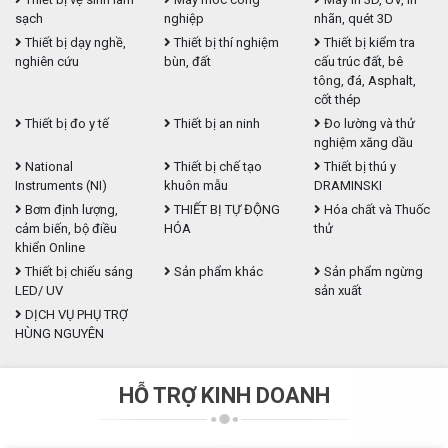
sạch
nghiệp
nhãn, quét 3D
Thiết bị dạy nghề,
Thiết bị thí nghiệm
Thiết bị kiểm tra
nghiên cứu
bùn, đất
cấu trúc đất, bê
tông, đá, Asphalt,
cốt thép
Thiết bị đo y tế
Thiết bị an ninh
Đo lường và thử
nghiệm xăng dầu
National
Thiết bị chế tạo
Thiết bị thú y
Instruments (NI)
khuôn mẫu
DRAMINSKI
Bơm định lượng,
THIẾT BỊ TỰ ĐỘNG
Hóa chất và Thuốc
cảm biến, bộ điều
HÓA
thử
khiển Online
Thiết bị chiếu sáng
Sản phẩm khác
Sản phẩm ngừng
LED/ UV
sản xuất
DỊCH VỤ PHỤ TRỢ
HÙNG NGUYÊN
HỖ TRỢ KINH DOANH