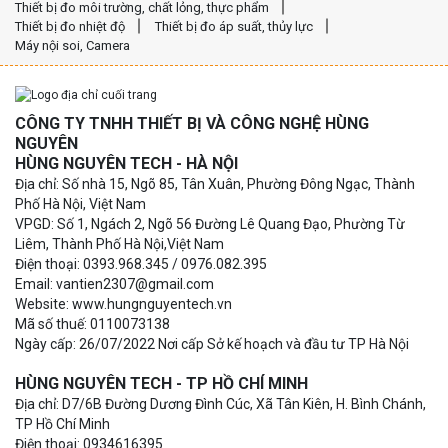
Thiết bị đo môi trường, chất lỏng, thực phẩm
Thiết bị đo nhiệt độ
Thiết bị đo áp suất, thủy lực
Máy nội soi, Camera
CÔNG TY TNHH THIẾT BỊ VÀ CÔNG NGHỆ HÙNG
NGUYÊN
HÙNG NGUYÊN TECH - HÀ NỘI
Địa chỉ: Số nhà 15, Ngõ 85, Tân Xuân, Phường Đông Ngạc, Thành
Phố Hà Nội, Việt Nam
VPGD: Số 1, Ngách 2, Ngõ 56 Đường Lê Quang Đạo, Phường Từ
Liêm, Thành Phố Hà Nội,Việt Nam
Điện thoại: 0393.968.345 / 0976.082.395
Email: vantien2307@gmail.com
Website: www.hungnguyentech.vn
Mã số thuế: 0110073138
Ngày cấp: 26/07/2022 Nơi cấp Sở kế hoạch và đầu tư TP Hà Nội
HÙNG NGUYÊN TECH - TP HỒ CHÍ MINH
Địa chỉ: D7/6B Đường Dương Đình Cúc, Xã Tân Kiên, H. Bình Chánh,
TP Hồ Chí Minh
Điện thoại: 0934616395