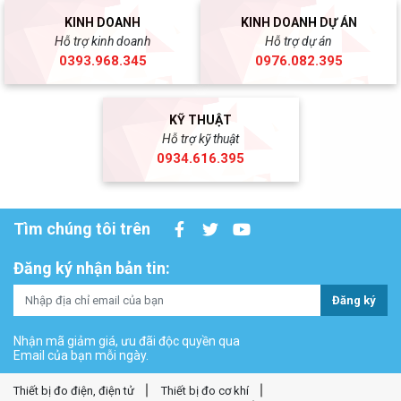
KINH DOANH
KINH DOANH DỰ ÁN
Hỗ trợ kinh doanh
Hỗ trợ dự án
0393.968.345
0976.082.395
KỸ THUẬT
Hỗ trợ kỹ thuật
0934.616.395
Tìm chúng tôi trên
Đăng ký nhận bản tin:
Đăng ký
Nhận mã giảm giá, ưu đãi độc quyền qua
Email của bạn mỗi ngày.
Thiết bị đo điện, điện tử
Thiết bị đo cơ khí