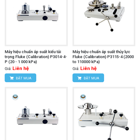
Máy hiệu chuẩn áp suất kiểu tải
Máy hiệu chuẩn áp suất thủy lực
trọng Fluke (Calibration) P3014-4-
Fluke (Calibration) P3115-4 (2000
P (20 - 1 000 kPa)
to 110000 kPa)
Liên hệ
Liên hệ
Giá:
Giá:
ĐẶT MUA
ĐẶT MUA