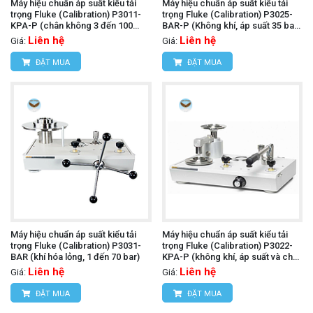
Máy hiệu chuẩn áp suất kiểu tải
Máy hiệu chuẩn áp suất kiểu tải
trọng Fluke (Calibration) P3011-
trọng Fluke (Calibration) P3025-
KPA-P (chân không 3 đến 100
BAR-P (Không khí, áp suất 35 bar
kPa, PCU đơn)
và chân không đến 1,000 mbar,
Liên hệ
Liên hệ
Giá:
Giá:
PCU đôi)
ĐẶT MUA
ĐẶT MUA
Máy hiệu chuẩn áp suất kiểu tải
Máy hiệu chuẩn áp suất kiểu tải
trọng Fluke (Calibration) P3031-
trọng Fluke (Calibration) P3022-
BAR (khí hóa lỏng, 1 đến 70 bar)
KPA-P (không khí, áp suất và chân
không đến 100 kPa, PCU đôi)
Liên hệ
Liên hệ
Giá:
Giá:
ĐẶT MUA
ĐẶT MUA