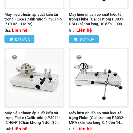
Máy hiệu chuẩn áp suất kiểu tải
Máy hiệu chuẩn áp suất kiểu tải
trọng Fluke (Calibration) P3014-5-
trọng Fluke (Calibration) P3031-
P (0.02 - 1 MPa)
PSI (khí hóa lỏng, 10 đến 1,000
psi)
Liên hệ
Liên hệ
Giá:
Giá:
ĐẶT MUA
ĐẶT MUA
Máy hiệu chuẩn áp suất kiểu tải
Máy hiệu chuẩn áp suất kiểu tải
trọng Fluke (Calibration) P3011-
trọng Fluke (Calibration) P3032-
INHG-P (Chân không 1 đến 30
MPA (khí hóa lỏng, 0.1 đến 14
inHg, PCU đơn)
MPa)
Liên hệ
Liên hệ
Giá:
Giá: