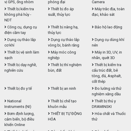
vị GPS, ống nhòm
phóng đại
Camera
Thiết bị kiểm tra
Thiết bị đo áp
Máy trắc địa, toàn
không phá hủy -
suất, thủy lực
đạc, khảo sát
NDT
Công cụ, dụng cụ
Thiết bị nâng hạ,
Bảo hộ lao động
điện cầm tay
thủy lực
Dụng cụ tháo lắp
Dụng cụ tháo lắp
Dụng cụ dùng khí
cơ khí
vòng bi, bánh răng
nén
Thiết bị vệ sinh làm
Máy móc công
Máy in 3D, UV, in
sạch
nghiệp
nhãn, quét 3D
Thiết bị dạy nghề,
Thiết bị thí nghiệm
Thiết bị kiểm tra
nghiên cứu
bùn, đất
cấu trúc đất, bê
tông, đá, Asphalt,
cốt thép
Thiết bị đo y tế
Thiết bị an ninh
Đo lường và thử
nghiệm xăng dầu
National
Thiết bị chế tạo
Thiết bị thú y
Instruments (NI)
khuôn mẫu
DRAMINSKI
Bơm định lượng,
THIẾT BỊ TỰ ĐỘNG
Hóa chất và Thuốc
cảm biến, bộ điều
HÓA
thử
khiển Online