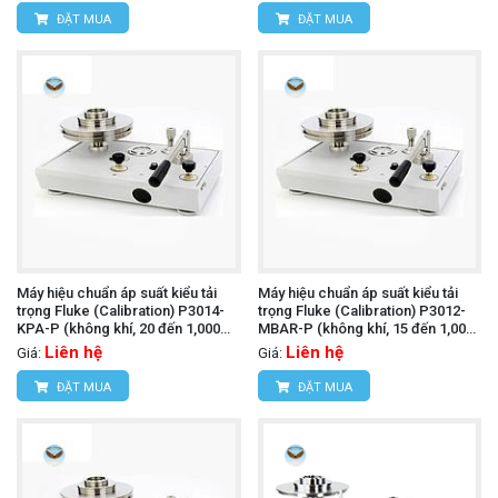
ĐẶT MUA
ĐẶT MUA
Máy hiệu chuẩn áp suất kiểu tải
Máy hiệu chuẩn áp suất kiểu tải
trọng Fluke (Calibration) P3014-
trọng Fluke (Calibration) P3012-
KPA-P (không khí, 20 đến 1,000
MBAR-P (không khí, 15 đến 1,000
kPa, PCU đơn)
mbar, PCU đơn)
Liên hệ
Liên hệ
Giá:
Giá:
ĐẶT MUA
ĐẶT MUA