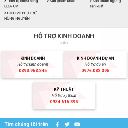
Thiết bị chiếu sáng
Sản phẩm khác
Sản phẩm ngừng
LED/ UV
sản xuất
DỊCH VỤ PHỤ TRỢ
HÙNG NGUYÊN
HỖ TRỢ KINH DOANH
KINH DOANH
KINH DOANH DỰ ÁN
Hỗ trợ kinh doanh
Hỗ trợ dự án
0393.968.345
0976.082.395
KỸ THUẬT
Hỗ trợ kỹ thuật
0934.616.395
Tìm chúng tôi trên