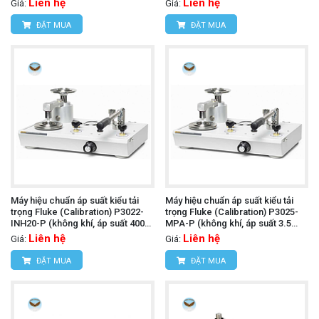
Liên hệ
Liên hệ
Giá:
Giá:
ĐẶT MUA
ĐẶT MUA
Máy hiệu chuẩn áp suất kiểu tải
Máy hiệu chuẩn áp suất kiểu tải
trọng Fluke (Calibration) P3022-
trọng Fluke (Calibration) P3025-
INH20-P (không khí, áp suất 400
MPA-P (không khí, áp suất 3.5
inH2O và chân không đến 30 inHg,
MPa và chân không đến 100 kPa,
Liên hệ
Liên hệ
Giá:
Giá:
PCU đôi)
PCU đôi)
ĐẶT MUA
ĐẶT MUA