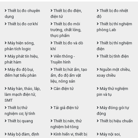
Thiết bị đo chuyên
Thiết bị đo điện,
Thiết bị đo nhiệt
dụng
điện tử
độ
Thiết bị đo cơ khí
Thiết bị đo môi
Thiết bị thí nghiệm
trường, chất lỏng,
phòng Lab
thực phẩm
Máy hiện sóng,
Thiết bị đo và dò
Thiết bị thí nghiệm
phân tích logic
khí
điện
Máy phát tín hiệu,
Viễn thông -
Thiết bị tĩnh điện
phát hàm
Truyền hình
Máy đo độ bụi,
Thiết bị hút ẩm, tạo
Nguồn một chiều,
đếm hạt tiểu phân
ẩm, đo độ ẩm vật
xoay chiều
liệu, nông sản
Máy hàn, tháo, lắp,
Cân điện tử
Máy thử nghiệm
làm mạch điện tử,
pin và tụ
SMT
Thiết bị thử
Tải giả điện tử
Máy đóng gói tự
nghiệm cơ, lý tính
động
Thiết bị quang
Thiết bị nén, thử
Thiết bị hiệu chuẩn
nghiệm bê tông
Máy bộ đàm, định
Kính hiển vi, thiết bị
Máy nội soi,