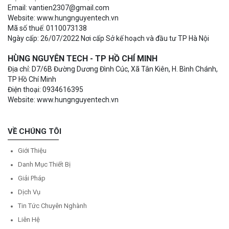
Email: vantien2307@gmail.com
Website: www.hungnguyentech.vn
Mã số thuế: 0110073138
Ngày cấp: 26/07/2022 Nơi cấp Sở kế hoạch và đầu tư TP Hà Nội
HÙNG NGUYÊN TECH - TP HỒ CHÍ MINH
Địa chỉ: D7/6B Đường Dương Đình Cúc, Xã Tân Kiên, H. Bình Chánh,
TP Hồ Chí Minh
Điện thoại: 0934616395
Website: www.hungnguyentech.vn
VỀ CHÚNG TÔI
Giới Thiệu
Danh Mục Thiết Bị
Giải Pháp
Dịch Vụ
Tin Tức Chuyên Nghành
Liên Hệ