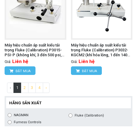
Máy hiệu chuẩn áp suất kiểu tải
Máy hiệu chuẩn áp suất kiểu tải
trọng Fluke (Calibration) P3015-
trọng Fluke (Calibration) P3032-
PSI-P (không khí, 3 đến 500 psi,
KGCM2 (khí hóa lỏng, 1 đến 140
PCU đơn)
kgf/cm)
Liên hệ
Liên hệ
Giá:
Giá:
ĐẶT MUA
ĐẶT MUA
‹
1
2
3
4
›
HÃNG SẢN XUẤT
NAGMAN
Fluke (Calibration)
Furness Controls