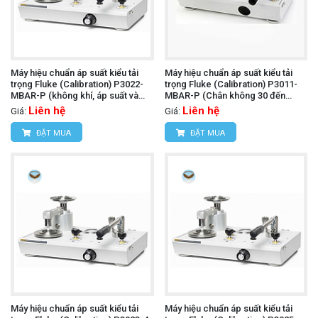
Máy hiệu chuẩn áp suất kiểu tải
Máy hiệu chuẩn áp suất kiểu tải
trọng Fluke (Calibration) P3022-
trọng Fluke (Calibration) P3011-
MBAR-P (không khí, áp suất và
MBAR-P (Chân không 30 đến
chân không đến 1,000 mbar, PCU
1,000 mbar, PCU đơn)
Liên hệ
Liên hệ
Giá:
Giá:
đôi)
ĐẶT MUA
ĐẶT MUA
Máy hiệu chuẩn áp suất kiểu tải
Máy hiệu chuẩn áp suất kiểu tải