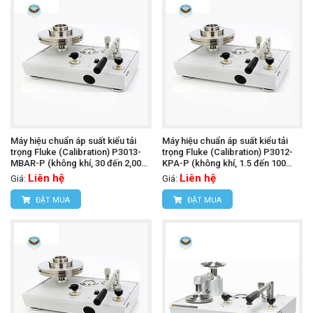
Máy hiệu chuẩn áp suất kiểu tải
Máy hiệu chuẩn áp suất kiểu tải
trọng Fluke (Calibration) P3013-
trọng Fluke (Calibration) P3012-
MBAR-P (không khí, 30 đến 2,000
KPA-P (không khí, 1.5 đến 100
mbar , PCU đơn)
kPa, PCU đơn)
Liên hệ
Liên hệ
Giá:
Giá:
ĐẶT MUA
ĐẶT MUA