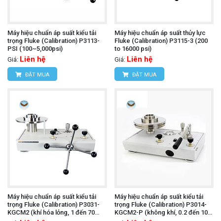
Máy hiệu chuẩn áp suất kiểu tải
Máy hiệu chuẩn áp suất thủy lực
trọng Fluke (Calibration) P3113-
Fluke (Calibration) P3115-3 (200
PSI (100~5,000psi)
to 16000 psi)
Liên hệ
Liên hệ
Giá:
Giá:
ĐẶT MUA
ĐẶT MUA
Máy hiệu chuẩn áp suất kiểu tải
Máy hiệu chuẩn áp suất kiểu tải
trọng Fluke (Calibration) P3031-
trọng Fluke (Calibration) P3014-
KGCM2 (khí hóa lỏng, 1 đến 70
KGCM2-P (không khí, 0.2 đến 10
kgf/cm)
kgf/cm², PCU đơn)