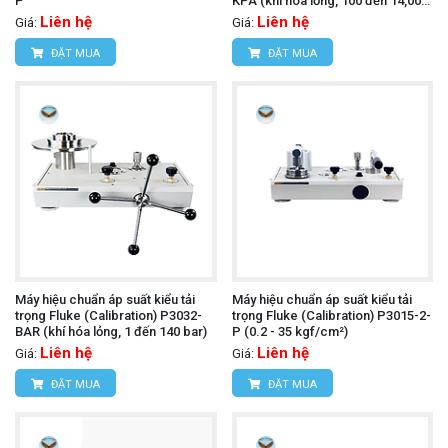
P
KPA (khí hóa lỏng, 100 đến 14,000
kPa)
Liên hệ
Liên hệ
Giá:
Giá:
ĐẶT MUA
ĐẶT MUA
Máy hiệu chuẩn áp suất kiểu tải
Máy hiệu chuẩn áp suất kiểu tải
trọng Fluke (Calibration) P3032-
trọng Fluke (Calibration) P3015-2-
BAR (khí hóa lỏng, 1 đến 140 bar)
P (0.2 - 35 kgf/cm²)
Liên hệ
Liên hệ
Giá:
Giá:
ĐẶT MUA
ĐẶT MUA