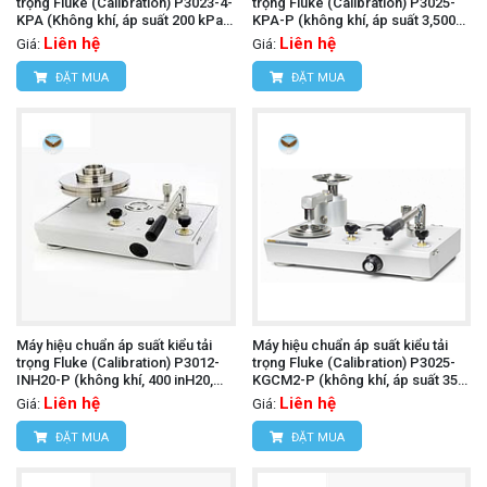
trọng Fluke (Calibration) P3023-4-
trọng Fluke (Calibration) P3025-
KPA (Không khí, áp suất 200 kPa
KPA-P (không khí, áp suất 3,500
và chân không đến 100 kPa, PCU
kPa và chân không đến 100 kPa,
Liên hệ
Liên hệ
Giá:
Giá:
đôi)
PCU đôi)
ĐẶT MUA
ĐẶT MUA
Máy hiệu chuẩn áp suất kiểu tải
Máy hiệu chuẩn áp suất kiểu tải
trọng Fluke (Calibration) P3012-
trọng Fluke (Calibration) P3025-
INH20-P (không khí, 400 inH20,
KGCM2-P (không khí, áp suất 35
PCU đơn)
kgf/cm² và chân không đến 760
Liên hệ
Liên hệ
Giá:
Giá:
mmHg)
ĐẶT MUA
ĐẶT MUA