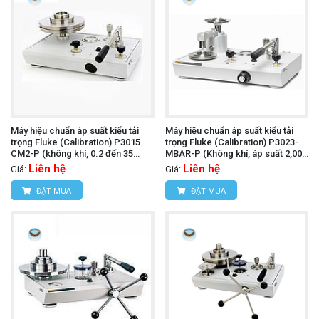
Máy hiệu chuẩn áp suất kiểu tải
Máy hiệu chuẩn áp suất kiểu tải
trọng Fluke (Calibration) P3015
trọng Fluke (Calibration) P3023-
CM2-P (không khí, 0.2 đến 35
MBAR-P (Không khí, áp suất 2,000
kgf/cm², PCU đơn)
mbar và chân không đến 1,000
Liên hệ
Liên hệ
Giá:
Giá:
mbar)
ĐẶT MUA
ĐẶT MUA