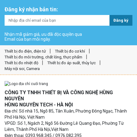
Đăng ký nhận bản tin:
Đăng ký
Nhận mã giảm giá, ưu đãi độc quyền qua
Email của bạn mỗi ngày.
Thiết bị đo điện, điện tử
Thiết bị đo cơ khí
Thiết bị đo môi trường, chất lỏng, thực phẩm
Thiết bị đo nhiệt độ
Thiết bị đo áp suất, thủy lực
Máy nội soi, Camera
CÔNG TY TNHH THIẾT BỊ VÀ CÔNG NGHỆ HÙNG
NGUYÊN
HÙNG NGUYÊN TECH - HÀ NỘI
Địa chỉ: Số nhà 15, Ngõ 85, Tân Xuân, Phường Đông Ngạc, Thành
Phố Hà Nội, Việt Nam
VPGD: Số 1, Ngách 2, Ngõ 56 Đường Lê Quang Đạo, Phường Từ
Liêm, Thành Phố Hà Nội,Việt Nam
Điện thoại: 0393.968.345 / 0976.082.395