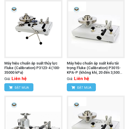
Máy hiệu chuẩn áp suất thủy lực
Máy hiệu chuẩn áp suất kiểu tải
Fluke (Calibration) P3123-4 (100-
trọng Fluke (Calibration) P3015-
35000 kPa)
KPA-P (không khí, 20 đến 3,500
kPa, PCU đơn)
Liên hệ
Liên hệ
Giá:
Giá:
ĐẶT MUA
ĐẶT MUA