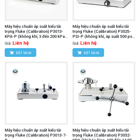
Máy hiệu chuẩn áp suất kiểu tải
Máy hiệu chuẩn áp suất kiểu tải
trọng Fluke (Calibration) P3013-
trọng Fluke (Calibration) P3025-
KPA-P (không khí, 3 đến 200 kPa,
PSI-P (không khí, áp suất 500 psi
PCU đơn)
và chân không đến 30 inHg, PCU
Liên hệ
Liên hệ
Giá:
Giá:
đôi)
ĐẶT MUA
ĐẶT MUA
Máy hiệu chuẩn áp suất kiểu tải
Máy hiệu chuẩn áp suất kiểu tải
trọng Fluke (Calibration) P3013-7-
trọng Fluke (Calibration) P3032-