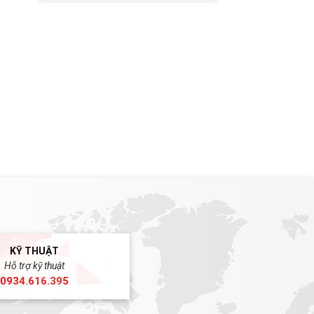
KỸ THUẬT
Hỗ trợ kỹ thuật
0934.616.395