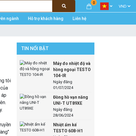
0
yên ngành
Hỗ trợ khách hàng
Liên hệ
TIN NỔI BẬT
Máy đo nhiệt độ và
hồng ngoại TESTO
104-IR
ng tôi
Ngày đăng
 của
01/07/2024
à áp
Đồng hồ vạn năng
rên.
UNI-T UT89XE
y.
Ngày đăng
28/06/2024
truyền
Nhiệt ẩm kế
TESTO 608-H1
hàng"