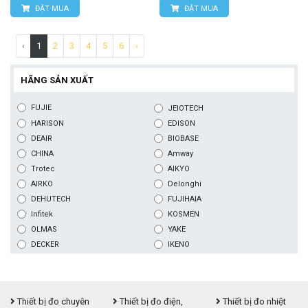
ĐẶT MUA
ĐẶT MUA
‹
1
2
3
4
5
6
›
HÃNG SẢN XUẤT
FUJIE
JEIOTECH
HARISON
EDISON
DEAIR
BIOBASE
CHINA
Amway
Trotec
AIKYO
AIRKO
Delonghi
DEHUTECH
FUJIHAIA
Infitek
KOSMEN
OLMAS
YAKE
DECKER
IKENO
Thiết bị đo chuyên
Thiết bị đo điện,
Thiết bị đo nhiệt