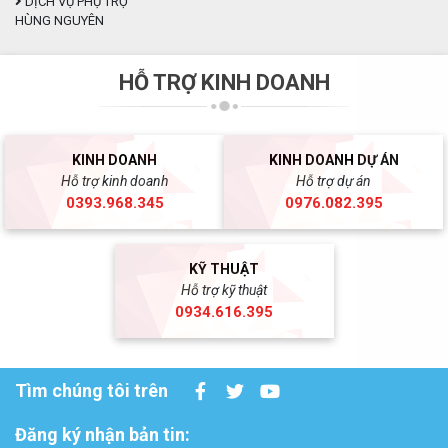
DỊCH VỤ PHỤ TRỢ
HÙNG NGUYÊN
HỖ TRỢ KINH DOANH
KINH DOANH
KINH DOANH DỰ ÁN
Hỗ trợ kinh doanh
Hỗ trợ dự án
0393.968.345
0976.082.395
KỸ THUẬT
Hỗ trợ kỹ thuật
0934.616.395
Tìm chúng tôi trên
Đăng ký nhận bản tin: