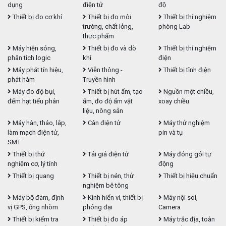
dụng
điện tử
độ
Thiết bị đo cơ khí
Thiết bị đo môi
Thiết bị thí nghiệm
trường, chất lỏng,
phòng Lab
thực phẩm
Máy hiện sóng,
Thiết bị đo và dò
Thiết bị thí nghiệm
phân tích logic
khí
điện
Máy phát tín hiệu,
Viễn thông -
Thiết bị tĩnh điện
phát hàm
Truyền hình
Máy đo độ bụi,
Thiết bị hút ẩm, tạo
Nguồn một chiều,
đếm hạt tiểu phân
ẩm, đo độ ẩm vật
xoay chiều
liệu, nông sản
Máy hàn, tháo, lắp,
Cân điện tử
Máy thử nghiệm
làm mạch điện tử,
pin và tụ
SMT
Thiết bị thử
Tải giả điện tử
Máy đóng gói tự
nghiệm cơ, lý tính
động
Thiết bị quang
Thiết bị nén, thử
Thiết bị hiệu chuẩn
nghiệm bê tông
Máy bộ đàm, định
Kính hiển vi, thiết bị
Máy nội soi,
vị GPS, ống nhòm
phóng đại
Camera
Thiết bị kiểm tra
Thiết bị đo áp
Máy trắc địa, toàn