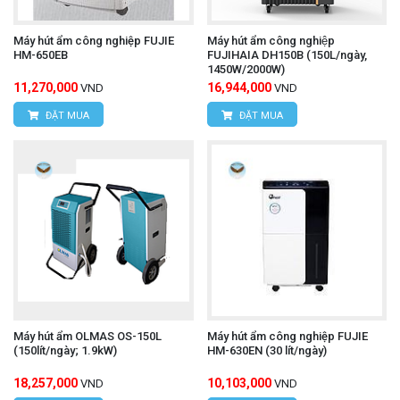
Máy hút ẩm công nghiệp FUJIE
Máy hút ẩm công nghiệp
HM-650EB
FUJIHAIA DH150B (150L/ngày,
1450W/2000W)
11,270,000
16,944,000
VND
VND
ĐẶT MUA
ĐẶT MUA
Máy hút ẩm OLMAS OS-150L
Máy hút ẩm công nghiệp FUJIE
(150lít/ngày; 1.9kW)
HM-630EN (30 lít/ngày)
18,257,000
10,103,000
VND
VND