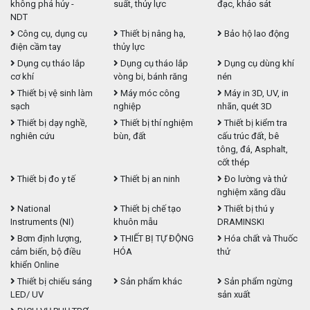
không phá hủy -
suất, thủy lực
đạc, khảo sát
NDT
Công cụ, dụng cụ
Thiết bị nâng hạ,
Bảo hộ lao động
điện cầm tay
thủy lực
Dụng cụ tháo lắp
Dụng cụ tháo lắp
Dụng cụ dùng khí
cơ khí
vòng bi, bánh răng
nén
Thiết bị vệ sinh làm
Máy móc công
Máy in 3D, UV, in
sạch
nghiệp
nhãn, quét 3D
Thiết bị dạy nghề,
Thiết bị thí nghiệm
Thiết bị kiểm tra
nghiên cứu
bùn, đất
cấu trúc đất, bê
tông, đá, Asphalt,
cốt thép
Thiết bị đo y tế
Thiết bị an ninh
Đo lường và thử
nghiệm xăng dầu
National
Thiết bị chế tạo
Thiết bị thú y
Instruments (NI)
khuôn mẫu
DRAMINSKI
Bơm định lượng,
THIẾT BỊ TỰ ĐỘNG
Hóa chất và Thuốc
cảm biến, bộ điều
HÓA
thử
khiển Online
Thiết bị chiếu sáng
Sản phẩm khác
Sản phẩm ngừng
LED/ UV
sản xuất