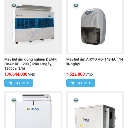
Máy hút ẩm công nghiệp DEAIR
Máy hút ẩm AIKYO AD-14B-EU (14
DeAir.RE-1200 (1200 L/ngày,
lít/ngày)
12000 m3/h)
139,644,000
4,522,000
VND
VND
ĐẶT MUA
ĐẶT MUA