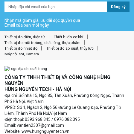
Đăng ký
Nhận mã giảm giá, ưu đãi độc quyền qua
Email của bạn mỗi ngày.
Thiết bị đo điện, điện tử
Thiết bị đo cơ khí
Thiết bị đo môi trường, chất lỏng, thực phẩm
Thiết bị đo nhiệt độ
Thiết bị đo áp suất, thủy lực
Máy nội soi, Camera
CÔNG TY TNHH THIẾT BỊ VÀ CÔNG NGHỆ HÙNG
NGUYÊN
HÙNG NGUYÊN TECH - HÀ NỘI
Địa chỉ: Số nhà 15, Ngõ 85, Tân Xuân, Phường Đông Ngạc, Thành
Phố Hà Nội, Việt Nam
VPGD: Số 1, Ngách 2, Ngõ 56 Đường Lê Quang Đạo, Phường Từ
Liêm, Thành Phố Hà Nội,Việt Nam
Điện thoại: 0393.968.345 / 0976.082.395
Email: vantien2307@gmail.com
Website: www.hungnguyentech.vn