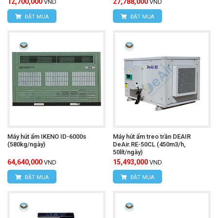
12,700,000
27,788,000
VND
VND
ĐẶT MUA
ĐẶT MUA
Máy hút ẩm IKENO ID-6000s
Máy hút ẩm treo trần DEAIR
(580kg/ngày)
DeAir.RE-50CL (450m3/h,
50lít/ngày)
64,640,000
15,493,000
VND
VND
ĐẶT MUA
ĐẶT MUA