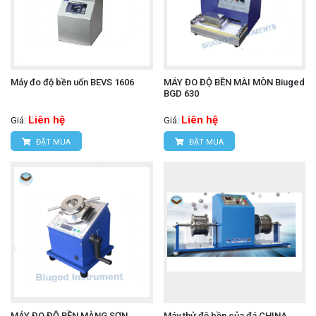
Máy đo độ bền uốn BEVS 1606
MÁY ĐO ĐỘ BỀN MÀI MÒN Biuged
BGD 630
Liên hệ
Liên hệ
Giá:
Giá:
ĐẶT MUA
ĐẶT MUA
MÁY ĐO ĐỘ BỀN MÀNG SƠN
Máy thử độ bền của đá CHINA