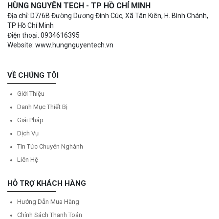
HÙNG NGUYÊN TECH - TP HỒ CHÍ MINH
Địa chỉ: D7/6B Đường Dương Đình Cúc, Xã Tân Kiên, H. Bình Chánh,
TP Hồ Chí Minh
Điện thoại: 0934616395
Website: www.hungnguyentech.vn
VỀ CHÚNG TÔI
Giới Thiệu
Danh Mục Thiết Bị
Giải Pháp
Dịch Vụ
Tin Tức Chuyên Nghành
Liên Hệ
HỖ TRỢ KHÁCH HÀNG
Hướng Dẫn Mua Hàng
Chính Sách Thanh Toán