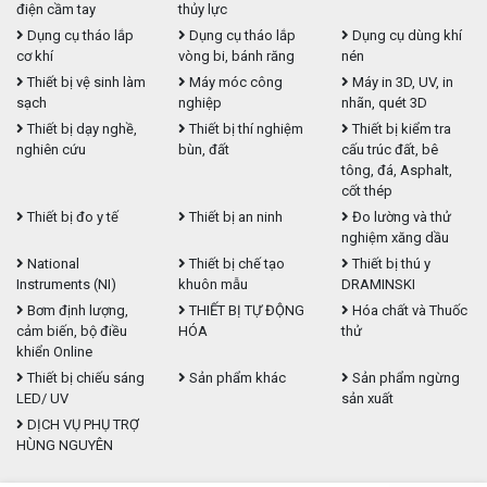
điện cầm tay
thủy lực
Dụng cụ tháo lắp
Dụng cụ tháo lắp
Dụng cụ dùng khí
cơ khí
vòng bi, bánh răng
nén
Thiết bị vệ sinh làm
Máy móc công
Máy in 3D, UV, in
sạch
nghiệp
nhãn, quét 3D
Thiết bị dạy nghề,
Thiết bị thí nghiệm
Thiết bị kiểm tra
nghiên cứu
bùn, đất
cấu trúc đất, bê
tông, đá, Asphalt,
cốt thép
Thiết bị đo y tế
Thiết bị an ninh
Đo lường và thử
nghiệm xăng dầu
National
Thiết bị chế tạo
Thiết bị thú y
Instruments (NI)
khuôn mẫu
DRAMINSKI
Bơm định lượng,
THIẾT BỊ TỰ ĐỘNG
Hóa chất và Thuốc
cảm biến, bộ điều
HÓA
thử
khiển Online
Thiết bị chiếu sáng
Sản phẩm khác
Sản phẩm ngừng
LED/ UV
sản xuất
DỊCH VỤ PHỤ TRỢ
HÙNG NGUYÊN