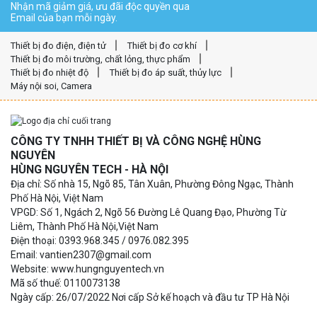
Nhận mã giảm giá, ưu đãi độc quyền qua
Email của bạn mỗi ngày.
Thiết bị đo điện, điện tử
Thiết bị đo cơ khí
Thiết bị đo môi trường, chất lỏng, thực phẩm
Thiết bị đo nhiệt độ
Thiết bị đo áp suất, thủy lực
Máy nội soi, Camera
CÔNG TY TNHH THIẾT BỊ VÀ CÔNG NGHỆ HÙNG
NGUYÊN
HÙNG NGUYÊN TECH - HÀ NỘI
Địa chỉ: Số nhà 15, Ngõ 85, Tân Xuân, Phường Đông Ngạc, Thành
Phố Hà Nội, Việt Nam
VPGD: Số 1, Ngách 2, Ngõ 56 Đường Lê Quang Đạo, Phường Từ
Liêm, Thành Phố Hà Nội,Việt Nam
Điện thoại: 0393.968.345 / 0976.082.395
Email: vantien2307@gmail.com
Website: www.hungnguyentech.vn
Mã số thuế: 0110073138
Ngày cấp: 26/07/2022 Nơi cấp Sở kế hoạch và đầu tư TP Hà Nội