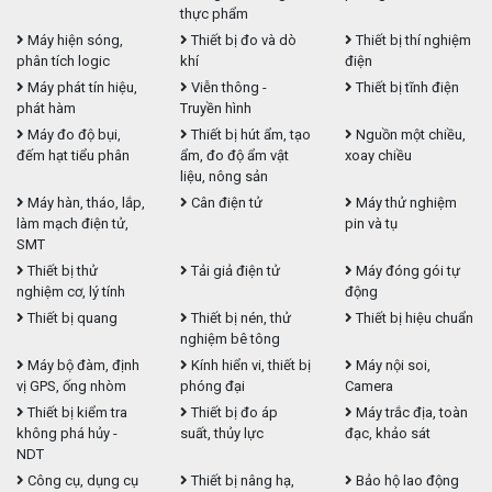
thực phẩm
Máy hiện sóng,
Thiết bị đo và dò
Thiết bị thí nghiệm
phân tích logic
khí
điện
Máy phát tín hiệu,
Viễn thông -
Thiết bị tĩnh điện
phát hàm
Truyền hình
Máy đo độ bụi,
Thiết bị hút ẩm, tạo
Nguồn một chiều,
đếm hạt tiểu phân
ẩm, đo độ ẩm vật
xoay chiều
liệu, nông sản
Máy hàn, tháo, lắp,
Cân điện tử
Máy thử nghiệm
làm mạch điện tử,
pin và tụ
SMT
Thiết bị thử
Tải giả điện tử
Máy đóng gói tự
nghiệm cơ, lý tính
động
Thiết bị quang
Thiết bị nén, thử
Thiết bị hiệu chuẩn
nghiệm bê tông
Máy bộ đàm, định
Kính hiển vi, thiết bị
Máy nội soi,
vị GPS, ống nhòm
phóng đại
Camera
Thiết bị kiểm tra
Thiết bị đo áp
Máy trắc địa, toàn
không phá hủy -
suất, thủy lực
đạc, khảo sát
NDT
Công cụ, dụng cụ
Thiết bị nâng hạ,
Bảo hộ lao động