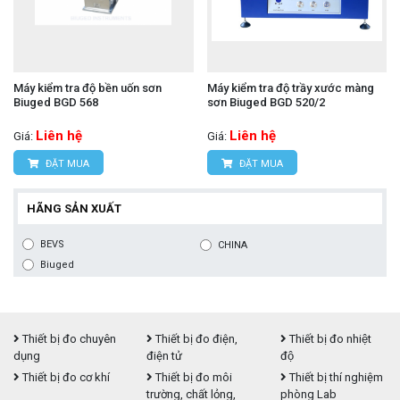
Máy kiểm tra độ bền uốn sơn
Máy kiểm tra độ trầy xước màng
Biuged BGD 568
sơn Biuged BGD 520/2
Liên hệ
Liên hệ
Giá:
Giá:
ĐẶT MUA
ĐẶT MUA
HÃNG SẢN XUẤT
BEVS
CHINA
Biuged
Thiết bị đo chuyên
Thiết bị đo điện,
Thiết bị đo nhiệt
dụng
điện tử
độ
Thiết bị đo cơ khí
Thiết bị đo môi
Thiết bị thí nghiệm
trường, chất lỏng,
phòng Lab