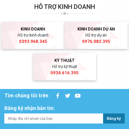
HỖ TRỢ KINH DOANH
KINH DOANH
KINH DOANH DỰ ÁN
Hỗ trợ kinh doanh
Hỗ trợ dự án
0393.968.345
0976.082.395
KỸ THUẬT
Hỗ trợ kỹ thuật
0934.616.395
Tìm chúng tôi trên
Đăng ký nhận bản tin:
Đăng ký